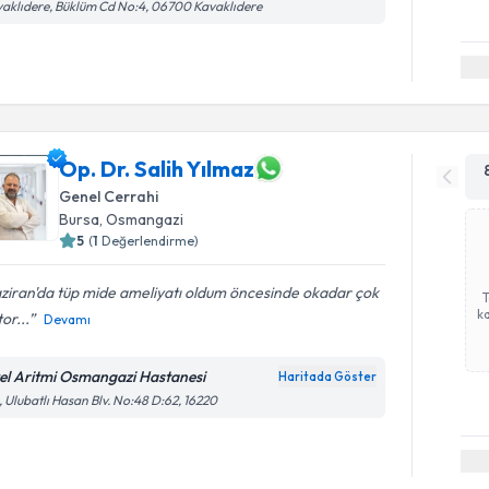
aklıdere, Büklüm Cd No:4, 06700 Kavaklıdere
Op. Dr. Salih Yılmaz
Genel Cerrahi
Bursa
,
Osmangazi
5
(
1
Değerlendirme)
ziran'da tüp mide ameliyatı oldum öncesinde okadar çok
ka
or...
Devamı
el Aritmi Osmangazi Hastanesi
Haritada Göster
, Ulubatlı Hasan Blv. No:48 D:62, 16220