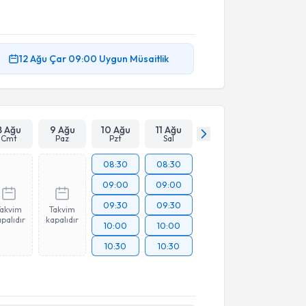
12 Ağu
Çar
09:00
Uygun Müsaitlik
8 Ağu
9 Ağu
10 Ağu
11 Ağu
Cmt
Paz
Pzt
Sal
08:30
08:30
09:00
09:00
09:30
09:30
Takvim
Takvim
palıdır
kapalıdır
10:00
10:00
10:30
10:30