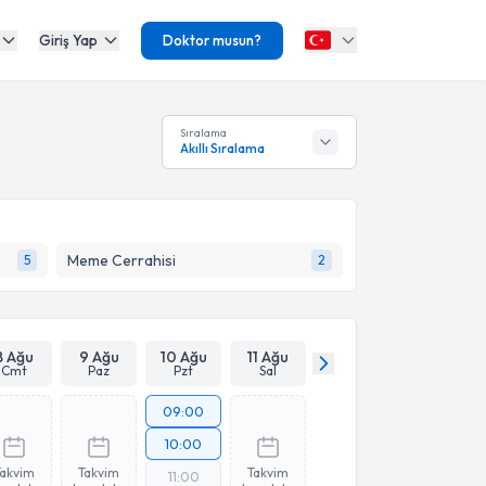
Giriş Yap
Doktor musun?
Sıralama
Akıllı Sıralama
Meme Cerrahisi
5
2
8 Ağu
9 Ağu
10 Ağu
11 Ağu
Cmt
Paz
Pzt
Sal
09:00
10:00
Takvim
Takvim
Takvim
11:00