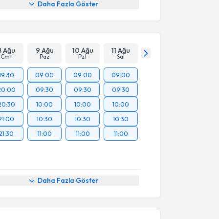
Daha Fazla Göster
8 Ağu
9 Ağu
10 Ağu
11 Ağu
Cmt
Paz
Pzt
Sal
19:30
09:00
09:00
09:00
20:00
09:30
09:30
09:30
20:30
10:00
10:00
10:00
21:00
10:30
10:30
10:30
21:30
11:00
11:00
11:00
Daha Fazla Göster