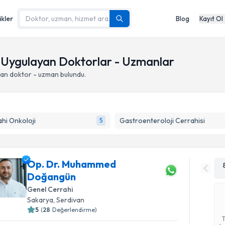
ikler
Blog
Kayıt Ol
 Uygulayan Doktorlar - Uzmanlar
an doktor - uzman bulundu.
hi Onkoloji
Gastroenteroloji Cerrahisi
5
Op. Dr. Muhammed
Doğangün
Genel Cerrahi
Sakarya
,
Serdivan
5
(
28
Değerlendirme)