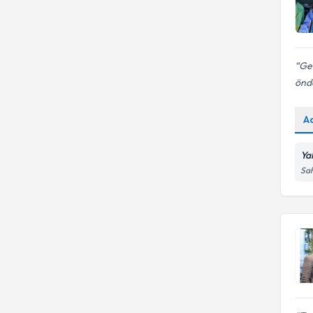
Ger
önde
A
Ya
Sah