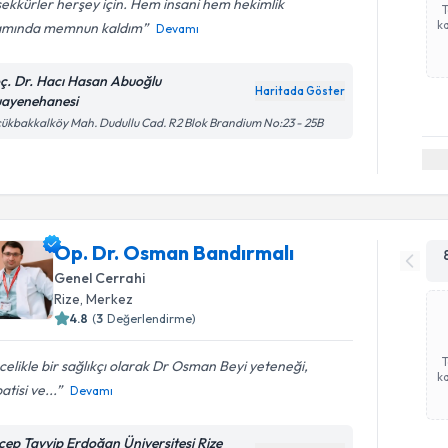
ekkürler herşey için. Hem insani hem hekimlik
ka
amında memnun kaldım
Devamı
ç. Dr. Hacı Hasan Abuoğlu
Haritada Göster
ayenehanesi
ükbakkalköy Mah. Dudullu Cad. R2 Blok Brandium No:23 - 25B
Op. Dr. Osman Bandırmalı
Genel Cerrahi
Rize
,
Merkez
4.8
(
3
Değerlendirme)
elikle bir sağlıkçı olarak Dr Osman Beyi yeteneği,
ka
tisi ve...
Devamı
cep Tayyip Erdoğan Üniversitesi Rize