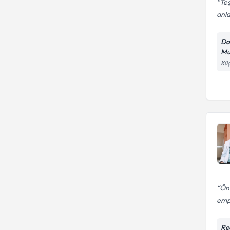
Teş
anl
Do
Mu
Küç
Önc
empa
Re