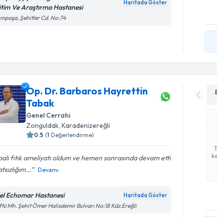
Haritada Göster
itim Ve Araştırma Hastanesi
ampaşa, Şehitler Cd. No:74
Op. Dr. Barbaros Hayrettin
Tabak
Genel Cerrahi
Zonguldak
,
Karadenizereğli
0.5
(
1
Değerlendirme)
ka
alı fıtık ameliyatı oldum ve hemen sonrasında devam etti
tsızlığım...
Devamı
el Echomar Hastanesi
Haritada Göster
tü Mh. Şehit Ömer Halisdemir Bulvarı No:18 Kdz.Ereğli