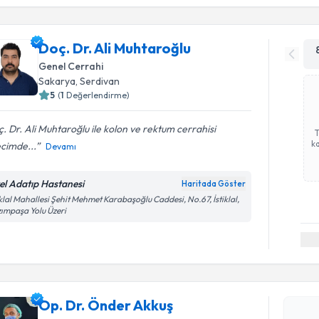
Doç. Dr. Ali Muhtaroğlu
Genel Cerrahi
Sakarya
,
Serdivan
5
(
1
Değerlendirme)
. Dr. Ali Muhtaroğlu ile kolon ve rektum cerrahisi
ka
cimde...
Devamı
el Adatıp Hastanesi
Haritada Göster
iklal Mahallesi Şehit Mehmet Karabaşoğlu Caddesi, No.67, İstiklal,
ımpaşa Yolu Üzeri
Randevu T
Op. Dr. Önder Akkuş
Op. Dr. Ö