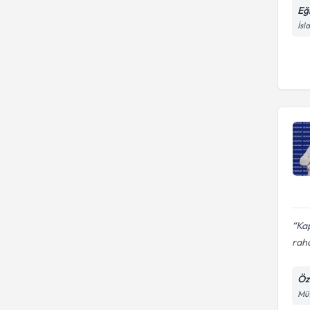
Eğ
İsl
Kap
raha
Öz
Müf