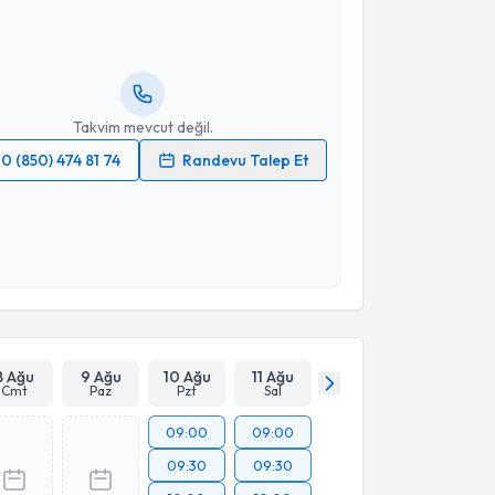
 randevu almanız için bir takvim hazırlandığında e-
lgilendireceğiz.
resiniz
Takvim mevcut değil.
0 (850) 474 81 74
Randevu Talep Et
 verilerimin işlenmesine ilişkin
Aydınlatma Metni
'ni
 ve kişisel verilerimin belirtilen kapsamda
esini kabul ediyorum.
Takvim Talebini Gönder
8 Ağu
9 Ağu
10 Ağu
11 Ağu
Cmt
Paz
Pzt
Sal
09:00
09:00
09:30
09:30