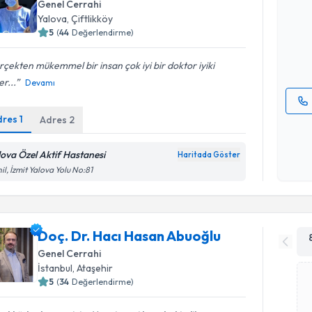
Genel Cerrahi
bu uzmandan
Yalova
,
Çiftlikköy
posta ile bi
5
(
44
Değerlendirme)
E-posta Ad
çekten mükemmel bir insan çok iyi bir doktor iyiki
r...
Devamı
dres
1
Adres
2
Kişisel
okudum
işlenm
lova Özel Aktif Hastanesi
Haritada Göster
il, İzmit Yalova Yolu No:81
Doç. Dr. Hacı Hasan Abuoğlu
Genel Cerrahi
İstanbul
,
Ataşehir
5
(
34
Değerlendirme)