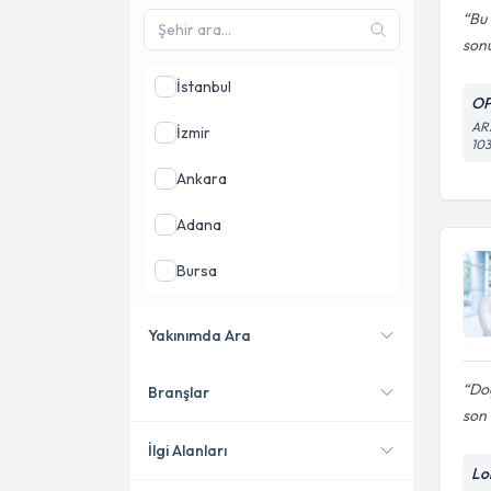
Bu 
sonu
İstanbul
O
AR
İzmir
10
Ankara
Adana
Bursa
Antalya
Yakınımda Ara
Aydın
Doç
Branşlar
Konumuma yakın uzmanları
son 
göster
İlgi Alanları
Lo