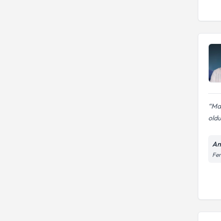
May
oldu
An
Fen