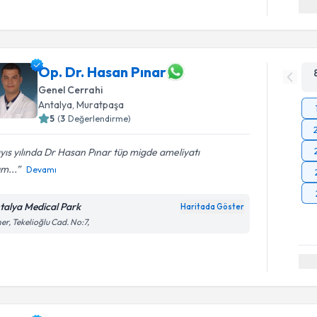
Op. Dr. Hasan Pınar
Genel Cerrahi
Antalya
,
Muratpaşa
5
(
3
Değerlendirme)
ıs yılında Dr Hasan Pınar tüp migde ameliyatı
m...
Devamı
talya Medical Park
Haritada Göster
er, Tekelioğlu Cad. No:7,