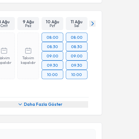
8 Ağu
9 Ağu
10 Ağu
11 Ağu
Cmt
Paz
Pzt
Sal
08:00
08:00
08:30
08:30
09:00
09:00
Takvim
Takvim
palıdır
kapalıdır
09:30
09:30
10:00
10:00
Daha Fazla Göster
akvimi Talebi
nder Akkuş
için randevu takvimi talebi oluşturun. Size