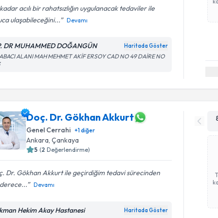
ka
kadar acılı bir rahatsızlığın uygulanacak tedaviler ile
ca ulaşabileceğini...
Devamı
P. DR MUHAMMED DOĞANGÜN
Haritada Göster
ABACI ALANI MAH MEHMET AKİF ERSOY CAD NO 49 DAİRE NO
3
Doç. Dr. Gökhan Akkurt
Genel Cerrahi
+
1
diğer
Ankara
,
Çankaya
5
(
2
Değerlendirme)
. Dr. Gökhan Akkurt ile geçirdiğim tedavi sürecinden
ka
derece...
Devamı
kman Hekim Akay Hastanesi
Haritada Göster