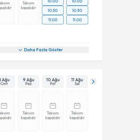
10:00
10:00
Takvim
Takvim
palıdır
kapalıdır
10:30
10:30
11:00
11:00
Daha Fazla Göster
8 Ağu
9 Ağu
10 Ağu
11 Ağu
Cmt
Paz
Pzt
Sal
Takvim
Takvim
Takvim
Takvim
palıdır
kapalıdır
kapalıdır
kapalıdır