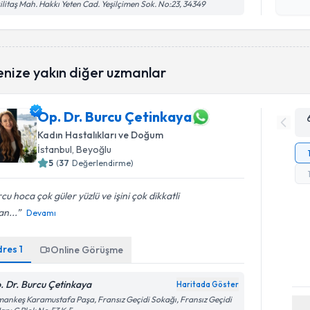
işlenm
ilitaş Mah. Hakkı Yeten Cad. Yeşilçimen Sok. No:23, 34349
enize yakın diğer uzmanlar
Op. Dr. Burcu Çetinkaya
Kadın Hastalıkları ve Doğum
İstanbul
, Beyoğlu
5
(
37
Değerlendirme)
cu hoca çok güler yüzlü ve işini çok dikkatli
n...
Devamı
dres
1
Online Görüşme
. Dr. Burcu Çetinkaya
Haritada Göster
ankeş Karamustafa Paşa, Fransız Geçidi Sokağı, Fransız Geçidi