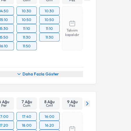
14:50
10:30
10:30
15:10
10:50
10:50
15:30
11:10
11:10
Takvim
kapalıdır
15:50
11:30
11:30
16:10
11:50
Daha Fazla Göster
6 Ağu
7 Ağu
8 Ağu
9 Ağu
Per
Cum
Cmt
Paz
17:00
17:40
16:00
17:20
18:00
16:20