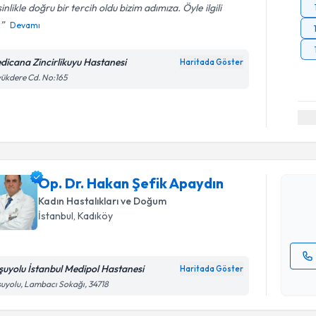
inlikle doğru bir tercih oldu bizim adımıza. Öyle ilgili
.
Devamı
dicana Zincirlikuyu Hastanesi
Haritada Göster
ükdere Cd. No:165
Randevu T
Op. Dr. H
oluşturun. 
Op. Dr. Hakan Şefik Apaydın
hazırlandığ
Kadın Hastalıkları ve Doğum
E-posta Ad
İstanbul
, Kadıköy
şuyolu İstanbul Medipol Hastanesi
Haritada Göster
Randevu T
Kişisel
uyolu, Lambacı Sokağı, 34718
okudum
işlenm