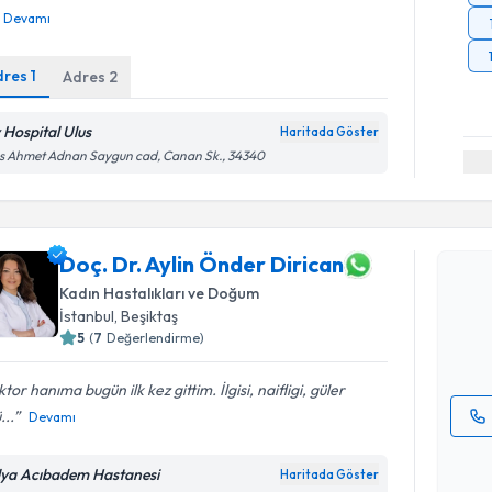
Devamı
dres
1
Adres
2
v Hospital Ulus
Haritada Göster
s Ahmet Adnan Saygun cad, Canan Sk., 34340
Randevu T
Doç. Dr. A
Doç. Dr. Aylin Önder Dirican
oluşturun. 
Kadın Hastalıkları ve Doğum
hazırlandığ
İstanbul
, Beşiktaş
5
(
7
Değerlendirme)
E-posta Ad
tor hanıma bugün ilk kez gittim. İlgisi, naifligi, güler
...
Devamı
Kişisel
okudum
lya Acıbadem Hastanesi
Haritada Göster