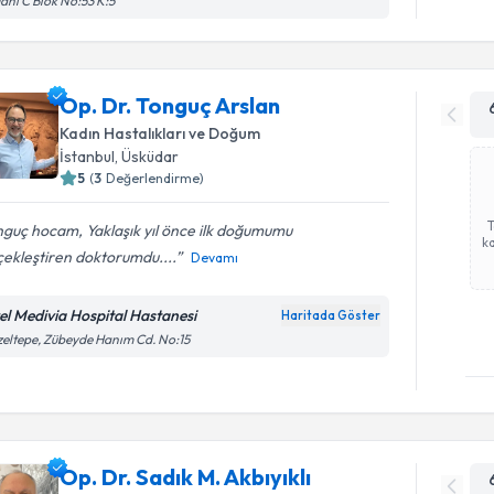
Hanı C Blok No:53 K:5
Op. Dr. Tonguç Arslan
Kadın Hastalıkları ve Doğum
İstanbul
, Üsküdar
5
(
3
Değerlendirme)
guç hocam, Yaklaşık yıl önce ilk doğumumu
ka
ekleştiren doktorumdu....
Devamı
el Medivia Hospital Hastanesi
Haritada Göster
eltepe, Zübeyde Hanım Cd. No:15
Op. Dr. Sadık M. Akbıyıklı