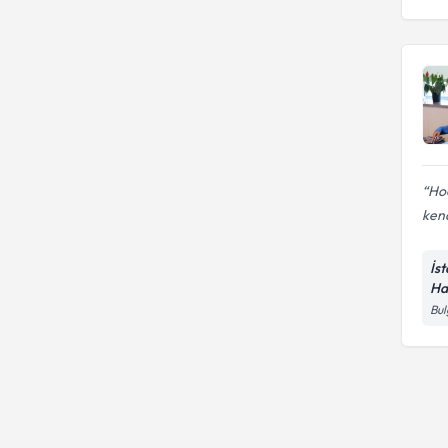
Ho
kend
İs
Ha
Bul