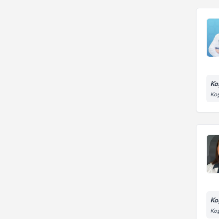
Ko
Koş
Ko
Koş