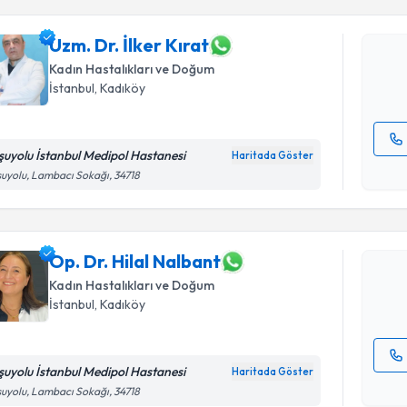
Uzm. Dr. İ
bu uzmandan
posta ile bi
Uzm. Dr. İlker Kırat
Kadın Hastalıkları ve Doğum
E-posta Ad
İstanbul
, Kadıköy
şuyolu İstanbul Medipol Hastanesi
Haritada Göster
Randevu T
Kişisel
uyolu, Lambacı Sokağı, 34718
okudum
işlenm
Op. Dr. Hi
bu uzmandan
posta ile bi
Op. Dr. Hilal Nalbant
Kadın Hastalıkları ve Doğum
E-posta Ad
İstanbul
, Kadıköy
şuyolu İstanbul Medipol Hastanesi
Haritada Göster
Kişisel
uyolu, Lambacı Sokağı, 34718
okudum