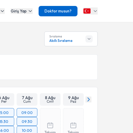
Giriş Yap
Doktor musun?
Sıralama
Akıllı Sıralama
6 Ağu
7 Ağu
8 Ağu
9 Ağu
Per
Cum
Cmt
Paz
15:00
09:00
15:30
09:30
16:00
10:00
Takvim
Takvim