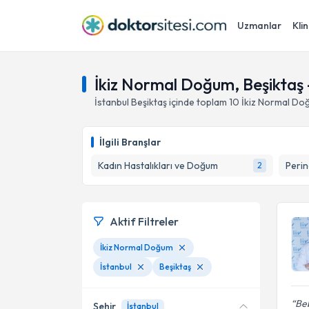
Uzmanlar
Klin
İkiz Normal Doğum, Beşiktaş -
İstanbul
Beşiktaş
içinde toplam
10
İkiz Normal Do
İlgili Branşlar
Kadın Hastalıkları ve Doğum
Perin
2
Aktif Filtreler
İkiz Normal Doğum
İstanbul
Beşiktaş
Beb
Şehir
İstanbul