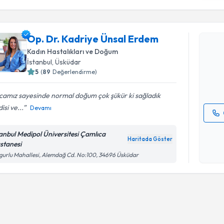
Randevu T
işlenm
Op. Dr. Kadriye Ünsal Erdem
Op. Dr. K
oluşturun. 
Kadın Hastalıkları ve Doğum
hazırlandığ
İstanbul
, Üsküdar
5
(
89
Değerlendirme)
E-posta Ad
camız sayesinde normal doğum çok şükür ki sağladık
isi ve...
Devamı
Kişisel
tanbul Medipol Üniversitesi Çamlıca
okudum
Haritada Göster
stanesi
işlenm
gurlu Mahallesi, Alemdağ Cd. No:100, 34696 Üsküdar