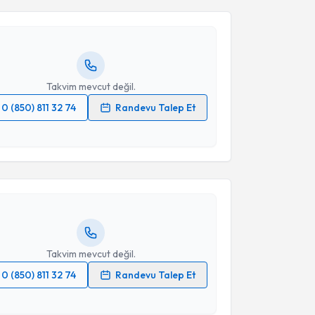
lker Kırat
için randevu takvimi talebi oluşturun. Size
 randevu almanız için bir takvim hazırlandığında e-
lgilendireceğiz.
Takvim Talebini Gönder
resiniz
Takvim mevcut değil.
0 (850) 811 32 74
Randevu Talep Et
akvimi Talebi
 verilerimin işlenmesine ilişkin
Aydınlatma Metni
'ni
 ve kişisel verilerimin belirtilen kapsamda
esini kabul ediyorum.
lal Nalbant
için randevu takvimi talebi oluşturun. Size
 randevu almanız için bir takvim hazırlandığında e-
lgilendireceğiz.
Takvim Talebini Gönder
resiniz
Takvim mevcut değil.
0 (850) 811 32 74
Randevu Talep Et
 verilerimin işlenmesine ilişkin
Aydınlatma Metni
'ni
 ve kişisel verilerimin belirtilen kapsamda