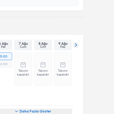
esini kabul ediyorum.
Takvim Talebini Gönder
6 Ağu
7 Ağu
8 Ağu
9 Ağu
Per
Cum
Cmt
Paz
15:00
16:00
Takvim
Takvim
Takvim
kapalıdır
kapalıdır
kapalıdır
Daha Fazla Göster