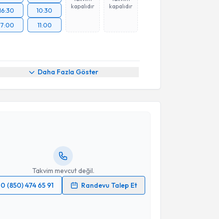
kapalıdır
kapalıdır
16:30
10:30
17:00
11:00
Daha Fazla Göster
akvimi Talebi
ylin Önder Dirican
için randevu takvimi talebi
Size bu uzmandan randevu almanız için bir takvim
ında e-posta ile bilgilendireceğiz.
resiniz
Takvim mevcut değil.
0 (850) 474 65 91
Randevu Talep Et
 verilerimin işlenmesine ilişkin
Aydınlatma Metni
'ni
 ve kişisel verilerimin belirtilen kapsamda