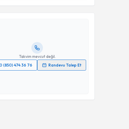
akvimi Talebi
esini kabul ediyorum.
Takvim Talebini Gönder
adriye Ünsal Erdem
için randevu takvimi talebi
Size bu uzmandan randevu almanız için bir takvim
ında e-posta ile bilgilendireceğiz.
resiniz
Takvim mevcut değil.
0 (850) 474 36 76
Randevu Talep Et
 verilerimin işlenmesine ilişkin
Aydınlatma Metni
'ni
 ve kişisel verilerimin belirtilen kapsamda
esini kabul ediyorum.
Takvim Talebini Gönder