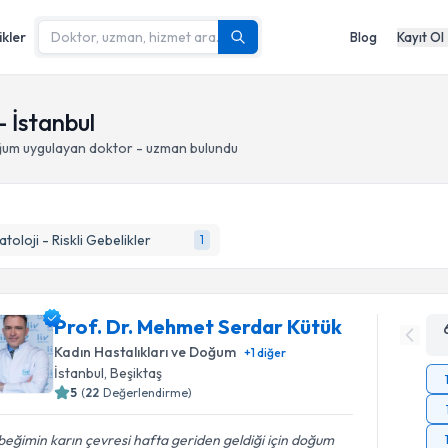
ikler
Blog
Kayıt Ol
 İstanbul
ğum
uygulayan doktor - uzman bulundu
atoloji - Riskli Gebelikler
1
Prof. Dr. Mehmet Serdar Kütük
Kadın Hastalıkları ve Doğum
+
1
diğer
İstanbul
, Beşiktaş
5
(
22
Değerlendirme)
eğimin karın çevresi hafta geriden geldiği için doğum