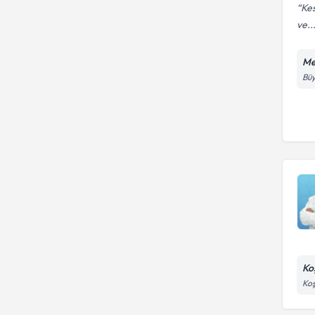
Kes
ve..
Me
Büy
Ko
Koş