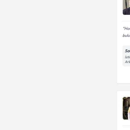
Hoc
bulu
Sa
İst
Ark