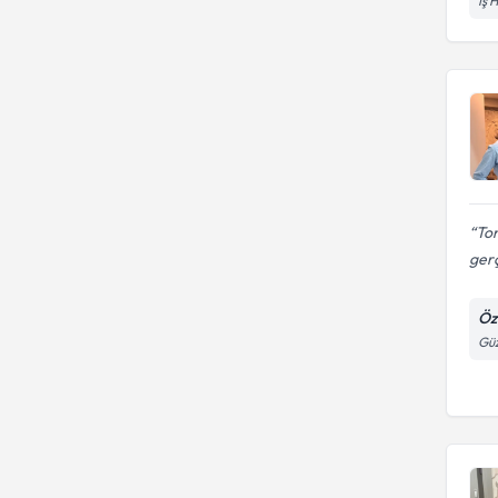
İş 
Ton
gerç
Öz
Güz