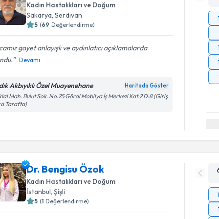
Kadın Hastalıkları ve Doğum
Sakarya
, Serdivan
5
(
69
Değerlendirme)
amız gayet anlayışlı ve aydınlatıcı açıklamalarda
ndu.
Devamı
dık Akbıyıklı Özel Muayenehane
Haritada Göster
iklal Mah. Bulut Sok. No:25 Göral Mobilya İş Merkezi Kat:2 D:8 (Giriş
a Tarafta)
Dr. Bengisu Özok
Kadın Hastalıkları ve Doğum
İstanbul
, Şişli
5
(
1
Değerlendirme)