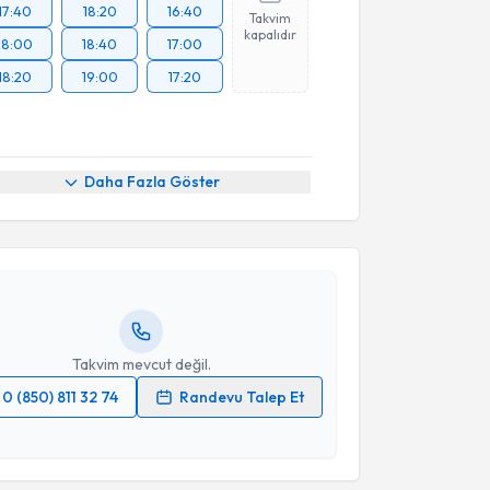
17:40
18:20
16:40
Takvim
kapalıdır
18:00
18:40
17:00
18:20
19:00
17:20
akvimi Talebi
Daha Fazla Göster
akan Şefik Apaydın
için randevu takvimi talebi
Size bu uzmandan randevu almanız için bir takvim
ında e-posta ile bilgilendireceğiz.
resiniz
Takvim mevcut değil.
0 (850) 811 32 74
Randevu Talep Et
akvimi Talebi
 verilerimin işlenmesine ilişkin
Aydınlatma Metni
'ni
 ve kişisel verilerimin belirtilen kapsamda
esini kabul ediyorum.