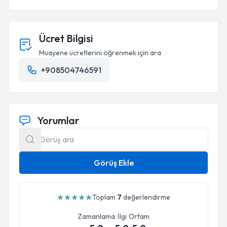
Ücret Bilgisi
Muayene ücretlerini öğrenmek için ara
+908504746591
Yorumlar
Görüş Ekle
★
★
★
★
★
Toplam
7
değerlendirme
Zamanlama
İlgi
Ortam