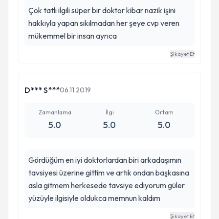
Çok tatlı ilgili süper bir doktor kibar nazik işini
hakkıyla yapan sıkılmadan her şeye cvp veren
mükemmel bir insan ayrıca
Şikayet Et
D*** S***
06.11.2019
Zamanlama
İlgi
Ortam
5.0
5.0
5.0
Gördüğüm en iyi doktorlardan biri arkadaşımın
tavsiyesi üzerine gittim ve artık ondan başkasına
asla gitmem herkesede tavsiye ediyorum güler
yüzüyle ilgisiyle oldukca memnun kaldım
Şikayet Et