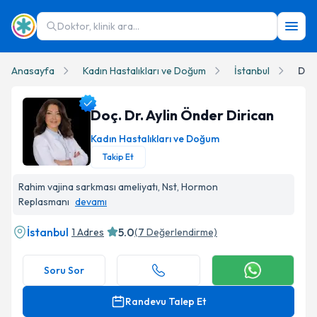
Doktor, klinik ara...
Anasayfa
Kadın Hastalıkları ve Doğum
İstanbul
Doç.
Doç. Dr. Aylin Önder Dirican
Kadın Hastalıkları ve Doğum
Takip Et
Doç. Dr. Aylin Önder Dirican Profil Fotoğrafı
Rahim vajina sarkması ameliyatı, Nst, Hormon
Replasmanı
devamı
İstanbul
5.0
1 Adres
(
7
Değerlendirme)
Soru Sor
Randevu Talep Et