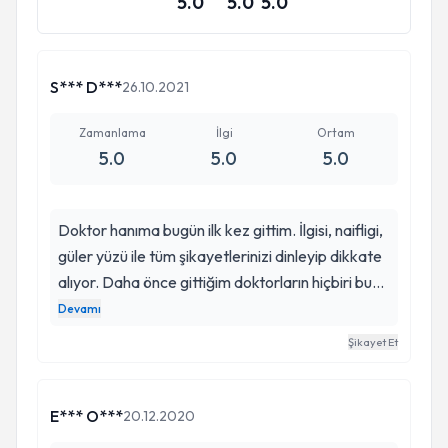
5.0
5.0
5.0
S*** D***
26.10.2021
Zamanlama
İlgi
Ortam
5.0
5.0
5.0
Doktor hanıma bugün ilk kez gittim. İlgisi, naifligi,
güler yüzü ile tüm şikayetlerinizi dinleyip dikkate
alıyor. Daha önce gittiğim doktorların hiçbiri bu
kadar ilgilenmemisti diyebilirim. Saniyelik
Devamı
ultrason çekip, kısacık konuşmalar yapmıyor.
Şikayet Et
Durumunuzu ayrıntılı bir şekilde inceliyor ve tatlı
dille bilgilendiriyor. Artık hangi doktora
gideceğim diye düşünmeyeceğim.
E*** O***
20.12.2020