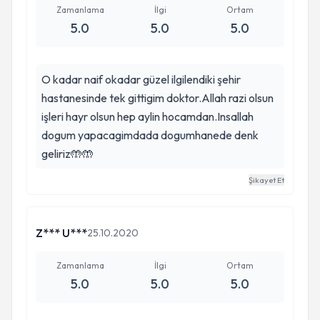
Zamanlama
İlgi
Ortam
5.0
5.0
5.0
O kadar naif okadar güzel ilgilendiki şehir
hastanesinde tek gittigim doktor.Allah razi olsun
işleri hayr olsun hep aylin hocamdan.Insallah
dogum yapacagimdada dogumhanede denk
geliriz🤲🤲
Şikayet Et
Z*** U***
25.10.2020
Zamanlama
İlgi
Ortam
5.0
5.0
5.0