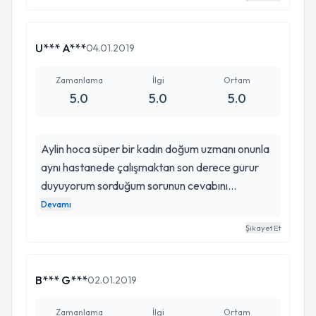
U*** A***
04.01.2019
Zamanlama
İlgi
Ortam
5.0
5.0
5.0
Aylin hoca süper bir kadın doğum uzmanı onunla
aynı hastanede çalışmaktan son derece gurur
duyuyorum sorduğum sorunun cevabını
anlamadığım zaman yeniden yeniden anlayana
Devamı
kadar tatlı dili ile anlatıyor inşallah özel
Şikayet Et
hastanelere gitmez gitmezsin degil mi hocam
bizi bırakıp bizim oralara gücümüz yetmez
B*** G***
02.01.2019
Zamanlama
İlgi
Ortam