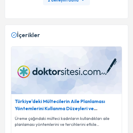
2 deneyim daha
İçerikler
Türkiye'deki Mültecilerin Aile Planlaması Yöntemlerini Kullan
Türkiye'deki Mültecilerin Aile Planlaması
Yöntemlerini Kullanma Düzeyleri ve
Seçimlerini Etkileyen Faktörler: Retrospektif
Üreme çağındaki mülteci kadınların kullandıkları aile
Klinik Bir Çalışma
planlaması yöntemlerini ve tercihlerini etkile
...