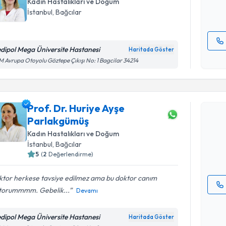
Kadın Hastalıkları ve Doğum
E-posta Ad
İstanbul
, Bağcılar
dipol Mega Üniversite Hastanesi
Haritada Göster
Kişisel
 Avrupa Otoyolu Göztepe Çıkışı No: 1 Bagcilar 34214
okudum
Randevu T
işlenm
Prof. Dr. Huriye Ayşe
Prof. Dr. 
Parlakgümüş
oluşturun. 
hazırlandığ
Kadın Hastalıkları ve Doğum
İstanbul
, Bağcılar
E-posta Ad
5
(
2
Değerlendirme)
ktor herkese tavsiye edilmez ama bu doktor canım
torummmm. Gebelik...
Devamı
Kişisel
okudum
dipol Mega Üniversite Hastanesi
Haritada Göster
işlenm
Randevu T