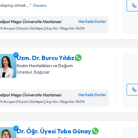
ılaşmış olmak...
Devamı
Kişisel
okudum
dipol Mega Üniversite Hastanesi
Haritada Göster
Randevu T
işlenm
 Avrupa Otoyolu Göztepe Çıkışı No: 1 Bagcilar 34214
Uzm. Dr. B
Size bu uzm
hazırlandığ
Uzm. Dr. Burcu Yıldız
Kadın Hastalıkları ve Doğum
E-posta Ad
İstanbul
, Bağcılar
dipol Mega Üniversite Hastanesi
Haritada Göster
Randevu T
Kişisel
 Avrupa Otoyolu Göztepe Çıkışı No: 1 Bagcilar 34214
okudum
işlenm
Dr. Öğr. 
oluşturun. 
hazırlandığ
Dr. Öğr. Üyesi Tuba Günay