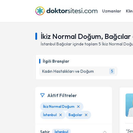
Uzmanlar
Klin
İkiz Normal Doğum, Bağcılar -
İstanbul
Bağcılar
içinde toplam
5
İkiz Normal Doğ
İlgili Branşlar
Kadın Hastalıkları ve Doğum
5
Aktif Filtreler
İkiz Normal Doğum
İstanbul
Bağcılar
Sem
Şehir
İstanbul