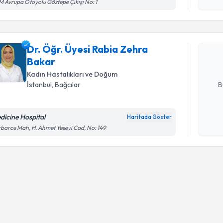
 Avrupa Otoyolu Göztepe Çıkışı No: 1
Dr. Öğr. 
oluşturun. 
Dr. Öğr. Üyesi Rabia Zehra
hazırlandığ
Bakar
E-posta Ad
Kadın Hastalıkları ve Doğum
B
İstanbul
, Bağcılar
dicine Hospital
Haritada Göster
Kişisel
baros Mah, H. Ahmet Yesevi Cad, No: 149
okudum
işlenm