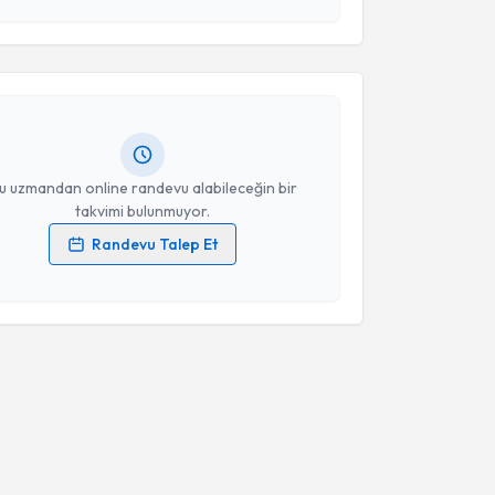
Takvim Talebini Gönder
Üyesi Rabia Zehra Bakar
için randevu takvimi talebi
Size bu uzmandan randevu almanız için bir takvim
ında e-posta ile bilgilendireceğiz.
resiniz
u uzmandan online randevu alabileceğin bir
takvimi bulunmuyor.
Randevu Talep Et
 verilerimin işlenmesine ilişkin
Aydınlatma Metni
'ni
 ve kişisel verilerimin belirtilen kapsamda
esini kabul ediyorum.
Takvim Talebini Gönder