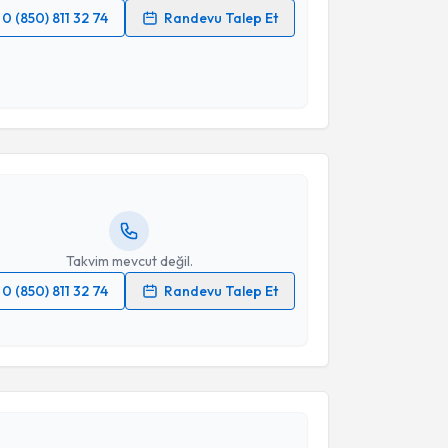
0 (850) 811 32 74
Randevu Talep Et
 verilerimin işlenmesine ilişkin
Aydınlatma Metni
'ni
 ve kişisel verilerimin belirtilen kapsamda
akvimi Talebi
esini kabul ediyorum.
urcu Yıldız
için randevu takvimi talebi oluşturun.
Takvim Talebini Gönder
andan randevu almanız için bir takvim
ında e-posta ile bilgilendireceğiz.
resiniz
Takvim mevcut değil.
0 (850) 811 32 74
Randevu Talep Et
akvimi Talebi
 verilerimin işlenmesine ilişkin
Aydınlatma Metni
'ni
 ve kişisel verilerimin belirtilen kapsamda
esini kabul ediyorum.
Üyesi Tuba Günay
için randevu takvimi talebi
Size bu uzmandan randevu almanız için bir takvim
ında e-posta ile bilgilendireceğiz.
Takvim Talebini Gönder