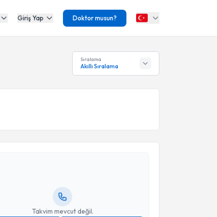
Giriş Yap
Doktor musun?
Sıralama
Akıllı Sıralama
akvimi Talebi
ema Yılmaz
için randevu takvimi talebi oluşturun. Size
 randevu almanız için bir takvim hazırlandığında e-
lgilendireceğiz.
resiniz
Takvim mevcut değil.