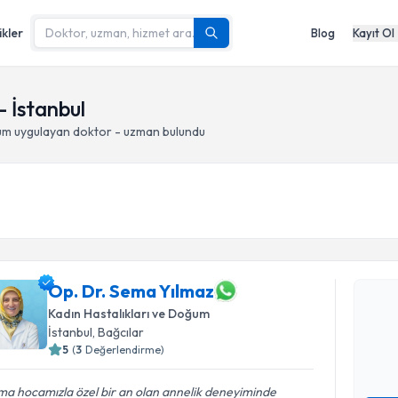
ikler
Blog
Kayıt Ol
 İstanbul
um
uygulayan doktor - uzman bulundu
Randevu T
Op. Dr. S
Op. Dr. Sema Yılmaz
bu uzmandan
Kadın Hastalıkları ve Doğum
posta ile bi
İstanbul
, Bağcılar
5
(
3
Değerlendirme)
E-posta Ad
a hocamızla özel bir an olan annelik deneyiminde