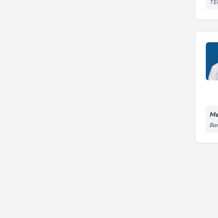
TEM
Me
Bar