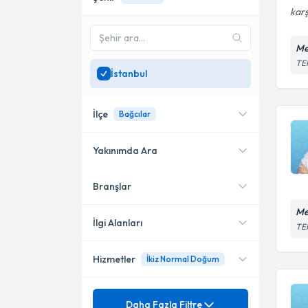
karş
Me
TEM
İstanbul
İlçe
Bağcılar
Yakınımda Ara
Branşlar
Konumuma yakın uzmanları
Kadıköy
göster
Me
Bağcılar
İlgi Alanları
TEM
Ataşehir
Hizmetler
İkiz Normal Doğum
Kadın Hastalıkları ve Doğum
Bakırköy
Mezuniyet
Adet bozukluğu
Daha Fazla Filtre
Beşiktaş