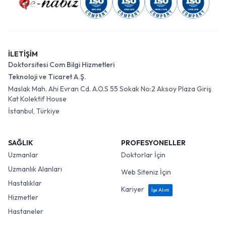
İLETİŞİM
Doktorsitesi Com Bilgi Hizmetleri
Teknoloji ve Ticaret A.Ş.
Maslak Mah. Ahi Evran Cd. A.O.S 55 Sokak No:2 Aksoy Plaza Giriş
Kat Kolektif House
İstanbul, Türkiye
SAĞLIK
PROFESYONELLER
Uzmanlar
Doktorlar İçin
Uzmanlık Alanları
Web Siteniz İçin
Hastalıklar
Kariyer
İşe Alım
Hizmetler
Hastaneler