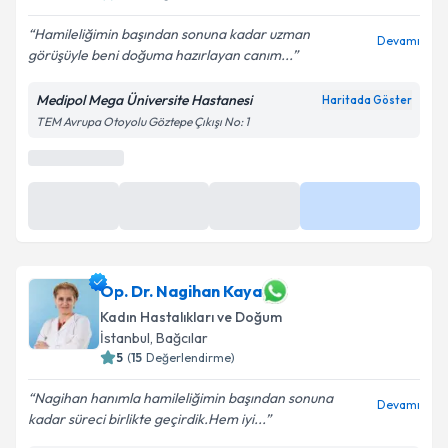
5
(
16
Değerlendirme)
Hamileliğimin başından sonuna kadar uzman
Devamı
görüşüyle beni doğuma hazırlayan canım...
Kişisel verilerimin işlenmesine ilişkin
Aydınlatma
Metni
'ni okudum ve kişisel verilerimin belirtilen
Medipol Mega Üniversite Hastanesi
Haritada Göster
kapsamda işlenmesini kabul ediyorum.
TEM Avrupa Otoyolu Göztepe Çıkışı No: 1
Takvim Talebini Gönder
Takvim yükleniyor...
Op. Dr. Nagihan Kaya
Kadın Hastalıkları ve Doğum
İstanbul
,
Bağcılar
5
(
15
Değerlendirme)
Nagihan hanımla hamileliğimin başından sonuna
Devamı
kadar süreci birlikte geçirdik.Hem iyi...