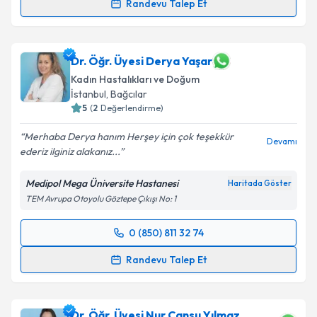
Randevu Talep Et
Op. Dr. Ayfer Özbek
için randevu takvimi talebi
oluşturun. Size bu uzmandan randevu almanız için bir
takvim hazırlandığında e-posta ile bilgilendireceğiz.
Dr. Öğr. Üyesi Derya Yaşar
Kadın Hastalıkları ve Doğum
E-posta Adresiniz
İstanbul
,
Bağcılar
5
(
2
Değerlendirme)
Merhaba Derya hanım Herşey için çok teşekkür
Devamı
ederiz ilginiz alakanız...
Kişisel verilerimin işlenmesine ilişkin
Aydınlatma
Metni
'ni okudum ve kişisel verilerimin belirtilen
Medipol Mega Üniversite Hastanesi
Haritada Göster
kapsamda işlenmesini kabul ediyorum.
TEM Avrupa Otoyolu Göztepe Çıkışı No: 1
Takvim Talebini Gönder
0 (850) 811 32 74
Randevu Takvimi Talebi
Randevu Talep Et
Dr. Öğr. Üyesi Derya Yaşar
için randevu takvimi
talebi oluşturun. Size bu uzmandan randevu almanız
Dr. Öğr. Üyesi Nur Cansu Yılmaz
için bir takvim hazırlandığında e-posta ile