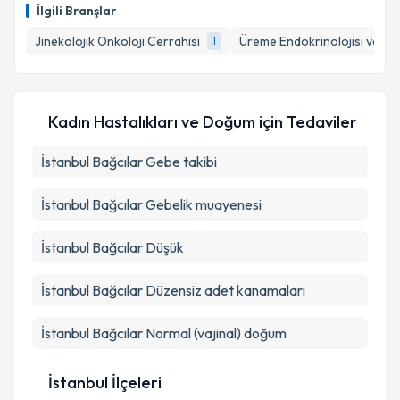
bilgilendireceğiz.
İlgili Branşlar
E-posta Adresiniz
Jinekolojik Onkoloji Cerrahisi
Üreme Endokrinolojisi ve İnfe
1
Kişisel verilerimin işlenmesine ilişkin
Aydınlatma
Kadın Hastalıkları ve Doğum
için Tedaviler
Metni
'ni okudum ve kişisel verilerimin belirtilen
kapsamda işlenmesini kabul ediyorum.
İstanbul Bağcılar Gebe takibi
İstanbul Bağcılar Gebelik muayenesi
Takvim Talebini Gönder
İstanbul Bağcılar Düşük
İstanbul Bağcılar Düzensiz adet kanamaları
İstanbul Bağcılar Normal (vajinal) doğum