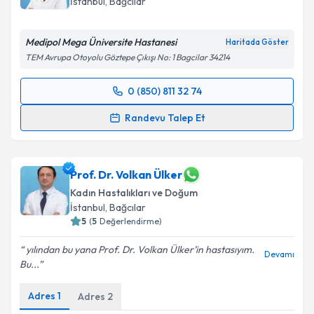
Kadın Hastalıkları ve Doğum
İstanbul
,
Bağcılar
E-posta Adresiniz
Medipol Mega Üniversite Hastanesi
Haritada Göster
TEM Avrupa Otoyolu Göztepe Çıkışı No: 1 Bagcilar 34214
Kişisel verilerimin işlenmesine ilişkin
Aydınlatma
0 (850) 811 32 74
Metni
'ni okudum ve kişisel verilerimin belirtilen
Randevu Takvimi Talebi
kapsamda işlenmesini kabul ediyorum.
Randevu Talep Et
Dr. Öğr. Üyesi Tuba Günay
için randevu takvimi
Takvim Talebini Gönder
talebi oluşturun. Size bu uzmandan randevu almanız
için bir takvim hazırlandığında e-posta ile
Prof. Dr. Volkan Ülker
bilgilendireceğiz.
Kadın Hastalıkları ve Doğum
İstanbul
,
Bağcılar
E-posta Adresiniz
5
(
5
Değerlendirme)
yılından bu yana Prof. Dr. Volkan Ülker’in hastasıyım.
Devamı
Bu...
Kişisel verilerimin işlenmesine ilişkin
Aydınlatma
Adres
1
Adres
2