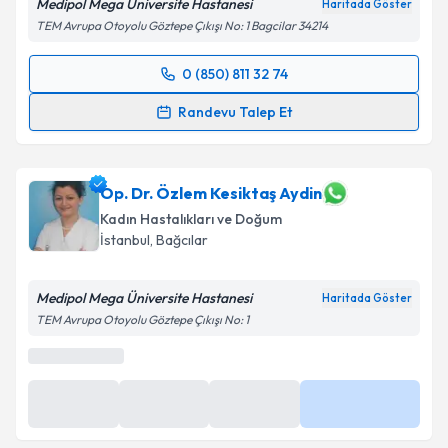
Medipol Mega Üniversite Hastanesi
Haritada Göster
TEM Avrupa Otoyolu Göztepe Çıkışı No: 1 Bagcilar 34214
Kişisel verilerimin işlenmesine ilişkin
Aydınlatma
Metni
'ni okudum ve kişisel verilerimin belirtilen
0 (850) 811 32 74
kapsamda işlenmesini kabul ediyorum.
Randevu Takvimi Talebi
Randevu Talep Et
Takvim Talebini Gönder
Doç. Dr. Aysun Fırat
için randevu takvimi talebi
oluşturun. Size bu uzmandan randevu almanız için bir
takvim hazırlandığında e-posta ile bilgilendireceğiz.
Op. Dr. Özlem Kesiktaş Aydin
Kadın Hastalıkları ve Doğum
E-posta Adresiniz
İstanbul
,
Bağcılar
Medipol Mega Üniversite Hastanesi
Haritada Göster
TEM Avrupa Otoyolu Göztepe Çıkışı No: 1
Kişisel verilerimin işlenmesine ilişkin
Aydınlatma
Metni
'ni okudum ve kişisel verilerimin belirtilen
kapsamda işlenmesini kabul ediyorum.
Takvim yükleniyor...