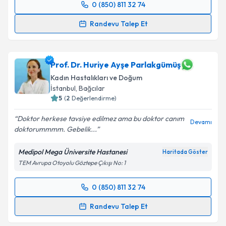
Takvim Talebini Gönder
0 (850) 811 32 74
Randevu Takvimi Talebi
Randevu Talep Et
Dr. Öğr. Üyesi Gülseren Polat
için randevu takvimi
talebi oluşturun. Size bu uzmandan randevu almanız
için bir takvim hazırlandığında e-posta ile
Prof. Dr. Huriye Ayşe Parlakgümüş
bilgilendireceğiz.
Kadın Hastalıkları ve Doğum
İstanbul
,
Bağcılar
E-posta Adresiniz
5
(
2
Değerlendirme)
Doktor herkese tavsiye edilmez ama bu doktor canım
Devamı
doktorummmm. Gebelik...
Kişisel verilerimin işlenmesine ilişkin
Aydınlatma
Medipol Mega Üniversite Hastanesi
Haritada Göster
Metni
'ni okudum ve kişisel verilerimin belirtilen
TEM Avrupa Otoyolu Göztepe Çıkışı No: 1
kapsamda işlenmesini kabul ediyorum.
0 (850) 811 32 74
Randevu Takvimi Talebi
Takvim Talebini Gönder
Randevu Talep Et