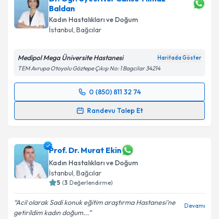
Baldan
bilgilendireceğiz.
Kadın Hastalıkları ve Doğum
E-posta Adresiniz
İstanbul
,
Bağcılar
Medipol Mega Üniversite Hastanesi
Haritada Göster
TEM Avrupa Otoyolu Göztepe Çıkışı No: 1 Bagcilar 34214
Kişisel verilerimin işlenmesine ilişkin
Aydınlatma
Metni
'ni okudum ve kişisel verilerimin belirtilen
0 (850) 811 32 74
Randevu Takvimi Talebi
kapsamda işlenmesini kabul ediyorum.
Randevu Talep Et
Takvim Talebini Gönder
Dr. Öğr. Üyesi Nur Cansu Yılmaz Baldan
için
randevu takvimi talebi oluşturun. Size bu uzmandan
randevu almanız için bir takvim hazırlandığında e-
Prof. Dr. Murat Ekin
posta ile bilgilendireceğiz.
Kadın Hastalıkları ve Doğum
İstanbul
,
Bağcılar
E-posta Adresiniz
5
(
3
Değerlendirme)
Acil olarak Sadi konuk eğitim araştırma Hastanesi'ne
Devamı
getirildim kadın doğum...