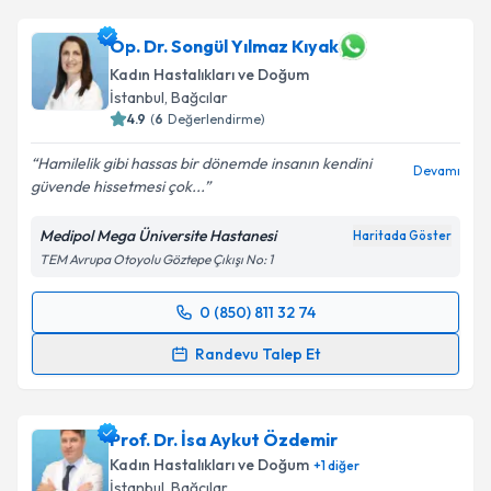
Prof. Dr. Huriye Ayşe Parlakgümüş
için randevu
takvimi talebi oluşturun. Size bu uzmandan randevu
almanız için bir takvim hazırlandığında e-posta ile
Op. Dr. Songül Yılmaz Kıyak
bilgilendireceğiz.
Kadın Hastalıkları ve Doğum
İstanbul
,
Bağcılar
E-posta Adresiniz
4.9
(
6
Değerlendirme)
Hamilelik gibi hassas bir dönemde insanın kendini
Devamı
güvende hissetmesi çok...
Kişisel verilerimin işlenmesine ilişkin
Aydınlatma
Medipol Mega Üniversite Hastanesi
Haritada Göster
Metni
'ni okudum ve kişisel verilerimin belirtilen
TEM Avrupa Otoyolu Göztepe Çıkışı No: 1
kapsamda işlenmesini kabul ediyorum.
0 (850) 811 32 74
Randevu Takvimi Talebi
Takvim Talebini Gönder
Randevu Talep Et
Op. Dr. Songül Yılmaz Kıyak
için randevu takvimi
talebi oluşturun. Size bu uzmandan randevu almanız
Prof. Dr. İsa Aykut Özdemir
için bir takvim hazırlandığında e-posta ile
bilgilendireceğiz.
Kadın Hastalıkları ve Doğum
+
1
diğer