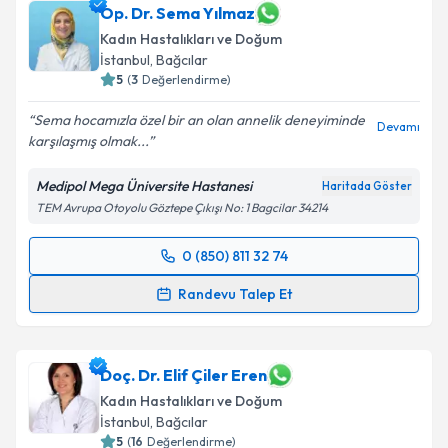
Op. Dr. Sema Yılmaz
Kadın Hastalıkları ve Doğum
İstanbul
,
Bağcılar
5
(
3
Değerlendirme)
Sema hocamızla özel bir an olan annelik deneyiminde
Devamı
karşılaşmış olmak...
Medipol Mega Üniversite Hastanesi
Haritada Göster
TEM Avrupa Otoyolu Göztepe Çıkışı No: 1 Bagcilar 34214
0 (850) 811 32 74
Randevu Takvimi Talebi
Randevu Talep Et
Op. Dr. Sema Yılmaz
için randevu takvimi talebi
oluşturun. Size bu uzmandan randevu almanız için bir
takvim hazırlandığında e-posta ile bilgilendireceğiz.
Doç. Dr. Elif Çiler Eren
Kadın Hastalıkları ve Doğum
E-posta Adresiniz
İstanbul
,
Bağcılar