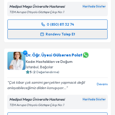
Metni
'ni okudum ve kişisel verilerimin belirtilen
kapsamda işlenmesini kabul ediyorum.
Medipol Mega Üniversite Hastanesi
Haritada Göster
TEM Avrupa Otoyolu Göztepe Çıkışı No: 1
Takvim Talebini Gönder
0 (850) 811 32 74
Randevu Takvimi Talebi
Randevu Talep Et
Prof. Dr. Volkan Ülker
için randevu takvimi talebi
oluşturun. Size bu uzmandan randevu almanız için bir
takvim hazırlandığında e-posta ile bilgilendireceğiz.
Dr. Öğr. Üyesi Gülseren Polat
Kadın Hastalıkları ve Doğum
E-posta Adresiniz
İstanbul
,
Bağcılar
5
(
2
Değerlendirme)
Çok kibar çok samimi gerçekten yapmacık değil
Devamı
anlayabileceğimiz dilden konuşuyor...
Kişisel verilerimin işlenmesine ilişkin
Aydınlatma
Metni
'ni okudum ve kişisel verilerimin belirtilen
Medipol Mega Üniversite Hastanesi
Haritada Göster
kapsamda işlenmesini kabul ediyorum.
TEM Avrupa Otoyolu Göztepe Çıkışı No: 1