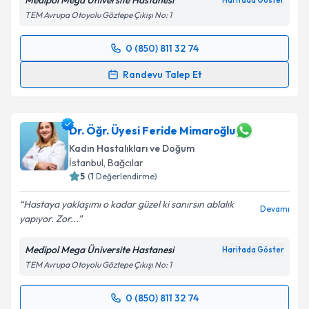
Medipol Mega Üniversite Hastanesi
Haritada Göster
kapsamda işlenmesini kabul ediyorum.
TEM Avrupa Otoyolu Göztepe Çıkışı No: 1
Takvim Talebini Gönder
0 (850) 811 32 74
Randevu Takvimi Talebi
Randevu Talep Et
Op. Dr. Didem Altın Özüpak
için randevu takvimi
talebi oluşturun. Size bu uzmandan randevu almanız
için bir takvim hazırlandığında e-posta ile
Dr. Öğr. Üyesi Feride Mimaroğlu
bilgilendireceğiz.
Kadın Hastalıkları ve Doğum
İstanbul
,
Bağcılar
E-posta Adresiniz
5
(
1
Değerlendirme)
Hastaya yaklaşımı o kadar güzel ki sanırsın ablalık
Devamı
yapıyor. Zor...
Kişisel verilerimin işlenmesine ilişkin
Aydınlatma
Medipol Mega Üniversite Hastanesi
Haritada Göster
Metni
'ni okudum ve kişisel verilerimin belirtilen
TEM Avrupa Otoyolu Göztepe Çıkışı No: 1
kapsamda işlenmesini kabul ediyorum.
0 (850) 811 32 74
Randevu Takvimi Talebi
Takvim Talebini Gönder