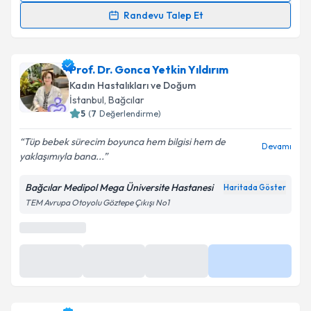
Randevu Talep Et
Dr. Öğr. Üyesi Feride Mimaroğlu
için randevu
takvimi talebi oluşturun. Size bu uzmandan randevu
Prof. Dr. Gonca Yetkin Yıldırım
almanız için bir takvim hazırlandığında e-posta ile
bilgilendireceğiz.
Kadın Hastalıkları ve Doğum
İstanbul
,
Bağcılar
E-posta Adresiniz
5
(
7
Değerlendirme)
Tüp bebek sürecim boyunca hem bilgisi hem de
Devamı
yaklaşımıyla bana...
Kişisel verilerimin işlenmesine ilişkin
Aydınlatma
Bağcılar Medipol Mega Üniversite Hastanesi
Haritada Göster
Metni
'ni okudum ve kişisel verilerimin belirtilen
TEM Avrupa Otoyolu Göztepe Çıkışı No1
kapsamda işlenmesini kabul ediyorum.
En Yakın Saatler
Takvim Talebini Gönder
10 Ağu
10 Ağu
10 Ağu
Daha Fazla
08:30
09:00
09:30