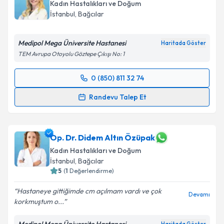
Kadın Hastalıkları ve Doğum
E-posta Adresiniz
İstanbul
,
Bağcılar
Medipol Mega Üniversite Hastanesi
Haritada Göster
TEM Avrupa Otoyolu Göztepe Çıkışı No: 1
Kişisel verilerimin işlenmesine ilişkin
Aydınlatma
Metni
'ni okudum ve kişisel verilerimin belirtilen
0 (850) 811 32 74
kapsamda işlenmesini kabul ediyorum.
Randevu Takvimi Talebi
Randevu Talep Et
Takvim Talebini Gönder
Op. Dr. Duygu Işıl Gencer
için randevu takvimi talebi
oluşturun. Size bu uzmandan randevu almanız için bir
takvim hazırlandığında e-posta ile bilgilendireceğiz.
Op. Dr. Didem Altın Özüpak
Kadın Hastalıkları ve Doğum
E-posta Adresiniz
İstanbul
,
Bağcılar
5
(
1
Değerlendirme)
Hastaneye gittiğimde cm açılmam vardı ve çok
Devamı
korkmuştum o...
Kişisel verilerimin işlenmesine ilişkin
Aydınlatma
Metni
'ni okudum ve kişisel verilerimin belirtilen