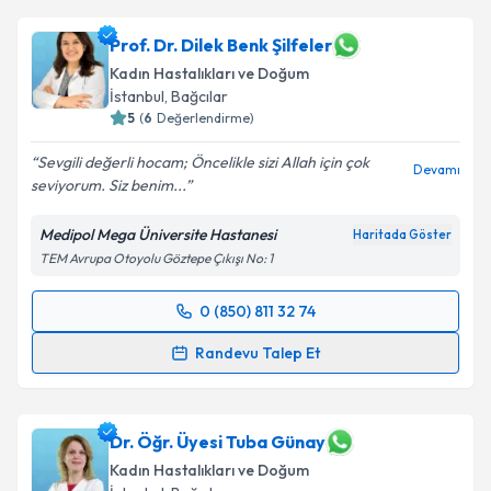
Takvim Talebini Gönder
Prof. Dr. Dilek Benk Şilfeler
Kadın Hastalıkları ve Doğum
İstanbul
,
Bağcılar
5
(
6
Değerlendirme)
Sevgili değerli hocam; Öncelikle sizi Allah için çok
Devamı
seviyorum. Siz benim...
Medipol Mega Üniversite Hastanesi
Haritada Göster
TEM Avrupa Otoyolu Göztepe Çıkışı No: 1
0 (850) 811 32 74
Randevu Takvimi Talebi
Randevu Talep Et
Prof. Dr. Dilek Benk Şilfeler
için randevu takvimi
talebi oluşturun. Size bu uzmandan randevu almanız
için bir takvim hazırlandığında e-posta ile
Dr. Öğr. Üyesi Tuba Günay
bilgilendireceğiz.