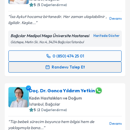
İstanbul
,
Bağcılar
E-posta Adresiniz
5
(
5
Değerlendirme)
İsa Aykut hocamız birtanedir. Her zaman ulaşılabilinir ,
Devamı
ilgilidir. Keşke...
Kişisel verilerimin işlenmesine ilişkin
Aydınlatma
Bağcılar Medipol Mega Üniversite Hastanesi
Haritada Göster
Metni
'ni okudum ve kişisel verilerimin belirtilen
Göztepe, Metin Sk. No:4, 34214 Bağcılar/İstanbul
kapsamda işlenmesini kabul ediyorum.
0 (850) 474 25 01
Randevu Takvimi Talebi
Takvim Talebini Gönder
Randevu Talep Et
Prof. Dr. İsa Aykut Özdemir
için randevu takvimi
talebi oluşturun. Size bu uzmandan randevu almanız
için bir takvim hazırlandığında e-posta ile
Doç. Dr. Gonca Yıldırım Yetkin
bilgilendireceğiz.
Kadın Hastalıkları ve Doğum
İstanbul
,
Bağcılar
E-posta Adresiniz
5
(
2
Değerlendirme)
Tüp bebek sürecim boyunca hem bilgisi hem de