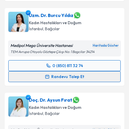
Uzm. Dr. İpek Uzaldı
için randevu takvimi talebi
oluşturun. Size bu uzmandan randevu almanız için bir
takvim hazırlandığında e-posta ile bilgilendireceğiz.
Uzm. Dr. Burcu Yıldız
Kadın Hastalıkları ve Doğum
E-posta Adresiniz
İstanbul
,
Bağcılar
Medipol Mega Üniversite Hastanesi
Haritada Göster
TEM Avrupa Otoyolu Göztepe Çıkışı No: 1 Bagcilar 34214
Kişisel verilerimin işlenmesine ilişkin
Aydınlatma
Metni
'ni okudum ve kişisel verilerimin belirtilen
0 (850) 811 32 74
kapsamda işlenmesini kabul ediyorum.
Randevu Takvimi Talebi
Randevu Talep Et
Takvim Talebini Gönder
Uzm. Dr. Burcu Yıldız
için randevu takvimi talebi
oluşturun. Size bu uzmandan randevu almanız için bir
takvim hazırlandığında e-posta ile bilgilendireceğiz.
Doç. Dr. Aysun Fırat
Kadın Hastalıkları ve Doğum
E-posta Adresiniz
İstanbul
,
Bağcılar