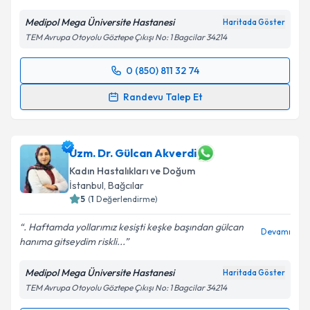
Kişisel verilerimin işlenmesine ilişkin
Aydınlatma
Medipol Mega Üniversite Hastanesi
Haritada Göster
Metni
'ni okudum ve kişisel verilerimin belirtilen
TEM Avrupa Otoyolu Göztepe Çıkışı No: 1 Bagcilar 34214
kapsamda işlenmesini kabul ediyorum.
0 (850) 811 32 74
Randevu Takvimi Talebi
Takvim Talebini Gönder
Randevu Talep Et
Prof. Dr. Murat Ekin
için randevu takvimi talebi
oluşturun. Size bu uzmandan randevu almanız için bir
takvim hazırlandığında e-posta ile bilgilendireceğiz.
Uzm. Dr. Gülcan Akverdi
Kadın Hastalıkları ve Doğum
E-posta Adresiniz
İstanbul
,
Bağcılar
5
(
1
Değerlendirme)
. Haftamda yollarımız kesişti keşke başından gülcan
Devamı
hanıma gitseydim riskli...
Kişisel verilerimin işlenmesine ilişkin
Aydınlatma
Metni
'ni okudum ve kişisel verilerimin belirtilen
Medipol Mega Üniversite Hastanesi
Haritada Göster
kapsamda işlenmesini kabul ediyorum.
TEM Avrupa Otoyolu Göztepe Çıkışı No: 1 Bagcilar 34214