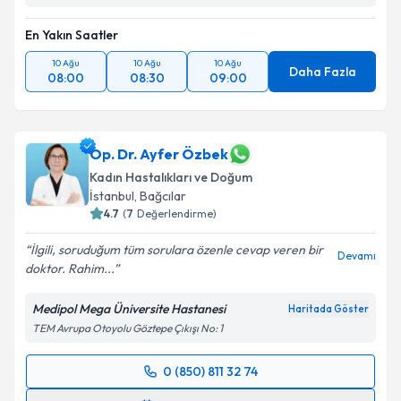
En Yakın Saatler
10 Ağu
10 Ağu
10 Ağu
Daha Fazla
08:00
08:30
09:00
Op. Dr. Ayfer Özbek
Kadın Hastalıkları ve Doğum
İstanbul
,
Bağcılar
4.7
(
7
Değerlendirme)
İlgili, soruduğum tüm sorulara özenle cevap veren bir
Devamı
doktor. Rahim...
Medipol Mega Üniversite Hastanesi
Haritada Göster
TEM Avrupa Otoyolu Göztepe Çıkışı No: 1
0 (850) 811 32 74
Randevu Takvimi Talebi