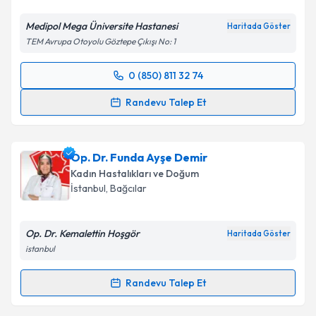
Devamı
yaklaşımıyla bana...
Kişisel verilerimin işlenmesine ilişkin
Aydınlatma
Medipol Mega Üniversite Hastanesi
Haritada Göster
Metni
'ni okudum ve kişisel verilerimin belirtilen
TEM Avrupa Otoyolu Göztepe Çıkışı No: 1
kapsamda işlenmesini kabul ediyorum.
0 (850) 811 32 74
Randevu Takvimi Talebi
Takvim Talebini Gönder
Randevu Talep Et
Doç. Dr. Gonca Yıldırım Yetkin
için randevu takvimi
talebi oluşturun. Size bu uzmandan randevu almanız
Op. Dr. Funda Ayşe Demir
için bir takvim hazırlandığında e-posta ile
bilgilendireceğiz.
Kadın Hastalıkları ve Doğum
İstanbul
,
Bağcılar
E-posta Adresiniz
Op. Dr. Kemalettin Hoşgör
Haritada Göster
istanbul
Kişisel verilerimin işlenmesine ilişkin
Aydınlatma
Randevu Talep Et
Metni
'ni okudum ve kişisel verilerimin belirtilen
Randevu Takvimi Talebi
kapsamda işlenmesini kabul ediyorum.