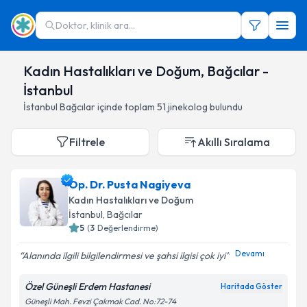
Doktor, klinik ara...
Kadın Hastalıkları ve Doğum, Bağcılar -
İstanbul
İstanbul
Bağcılar
içinde toplam
51
jinekolog
bulundu
Filtrele
Akıllı Sıralama
Op. Dr. Pusta Nagiyeva
Kadın Hastalıkları ve Doğum
İstanbul
,
Bağcılar
5
(
3
Değerlendirme)
Devamı
Alanında ilgili bilgilendirmesi ve şahsi ilgisi çok iyi
Özel Güneşli Erdem Hastanesi
Haritada Göster
Güneşli Mah. Fevzi Çakmak Cad. No:72-74