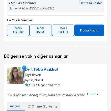
Dyt. Sıla Madenci
Haritada Göster
Samanlık Mah. 3008 Sok. No:32/2
En Yakın Saatler
10 Ağu
10 Ağu
10 Ağu
Daha Fazla
09:00
09:30
10:00
Bölgenize yakın diğer uzmanlar
Dyt. Tuba Açıkkol
Diyetisyen
Aydın
, Nazilli
5
(
157
Değerlendirme)
Devamı
İlk diyetisyen deneyimim, tuba hanım harika birisi
Adres
1
Online Görüşme