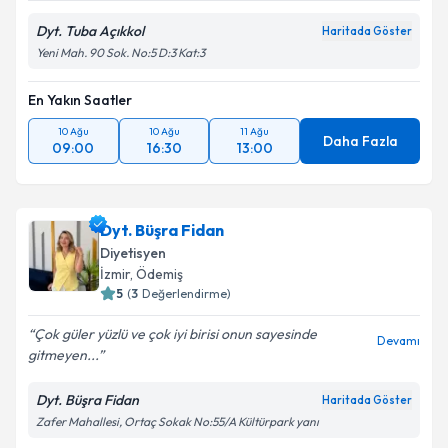
Dyt. Tuba Açıkkol
Haritada Göster
Yeni Mah. 90 Sok. No:5 D:3 Kat:3
En Yakın Saatler
10 Ağu
10 Ağu
11 Ağu
Daha Fazla
09:00
16:30
13:00
Dyt. Büşra Fidan
Diyetisyen
İzmir
, Ödemiş
5
(
3
Değerlendirme)
Çok güler yüzlü ve çok iyi birisi onun sayesinde
Devamı
gitmeyen...
Dyt. Büşra Fidan
Haritada Göster
Zafer Mahallesi, Ortaç Sokak No:55/A Kültürpark yanı