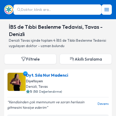
Doktor, klinik ara...
İBS de Tıbbi Beslenme Tedavisi, Tavas -
Denizli
Denizli
Tavas
içinde toplam
4
İBS de Tıbbi Beslenme Tedavisi
uygulayan doktor - uzman bulundu
Filtrele
Akıllı Sıralama
Dyt. Sıla Nur Madenci
Diyetisyen
Denizli
, Tavas
5
(
50
Değerlendirme)
Kendisinden çok memnunum ve soran herkesin
Devamı
gitmesini tavsiye ederim