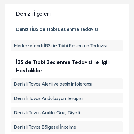
Denizli İlçeleri
Kişisel verilerimin işlenmesine ilişkin
Aydınlatma
Metni
'ni okudum ve kişisel verilerimin belirtilen
Denizli
İBS de Tıbbi Beslenme Tedavisi
kapsamda işlenmesini kabul ediyorum.
Merkezefendi
İBS de Tıbbi Beslenme Tedavisi
Takvim Talebini Gönder
İBS de Tıbbi Beslenme Tedavisi ile İlgili
Hastalıklar
Denizli Tavas Alerji ve besin intoleransı
Denizli Tavas Andulasyon Terapisi
Denizli Tavas Aralıklı Oruç Diyeti
Denizli Tavas Bölgesel İncelme