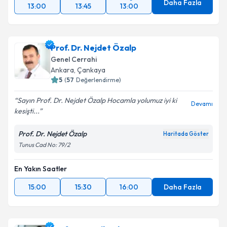
Daha Fazla
13:00
13:45
13:00
Prof. Dr. Nejdet Özalp
Genel Cerrahi
Ankara
, Çankaya
5
(
57
Değerlendirme)
Sayın Prof. Dr. Nejdet Özalp Hocamla yolumuz iyi ki
Devamı
kesişti...
Prof. Dr. Nejdet Özalp
Haritada Göster
Tunus Cad No: 79/2
En Yakın Saatler
15:00
15:30
16:00
Daha Fazla