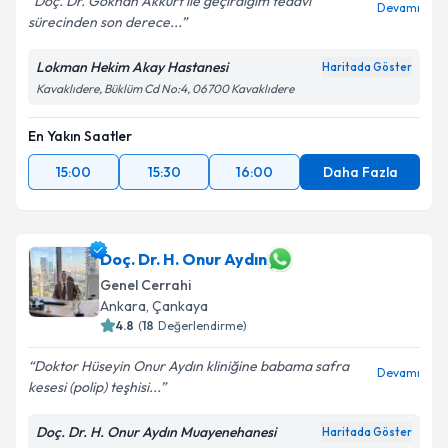
Doç. Dr. Gökhan Akkurt ile geçirdiğim tedavi
Devamı
sürecinden son derece...
Lokman Hekim Akay Hastanesi
Haritada Göster
Kavaklıdere, Büklüm Cd No:4, 06700 Kavaklıdere
En Yakın Saatler
15:00
15:30
16:00
Daha Fazla
Doç. Dr. H. Onur Aydın
Genel Cerrahi
Ankara
, Çankaya
4.8
(
18
Değerlendirme)
Doktor Hüseyin Onur Aydın kliniğine babama safra
Devamı
kesesi (polip) teşhisi...
Doç. Dr. H. Onur Aydın Muayenehanesi
Haritada Göster