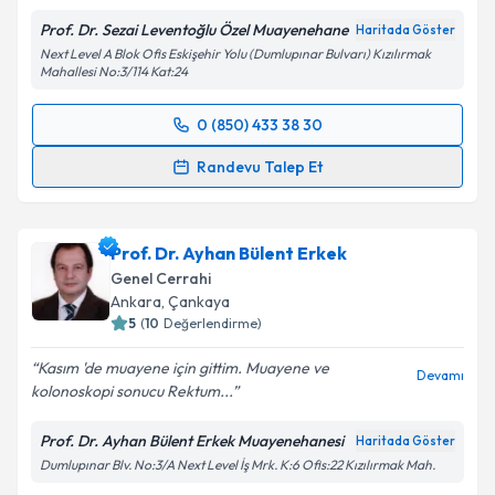
Prof. Dr. Sezai Leventoğlu Özel Muayenehane
Haritada Göster
Next Level A Blok Ofis Eskişehir Yolu (Dumlupınar Bulvarı) Kızılırmak
Mahallesi No:3/114 Kat:24
0 (850) 433 38 30
Randevu Takvimi Talebi
Randevu Talep Et
Prof. Dr. Sezai Leventoğlu
için randevu takvimi
talebi oluşturun. Size bu uzmandan randevu almanız
Prof. Dr. Ayhan Bülent Erkek
için bir takvim hazırlandığında e-posta ile
bilgilendireceğiz.
Genel Cerrahi
Ankara
, Çankaya
E-posta Adresiniz
5
(
10
Değerlendirme)
Kasım 'de muayene için gittim. Muayene ve
Devamı
kolonoskopi sonucu Rektum...
Kişisel verilerimin işlenmesine ilişkin
Aydınlatma
Prof. Dr. Ayhan Bülent Erkek Muayenehanesi
Haritada Göster
Metni
'ni okudum ve kişisel verilerimin belirtilen
Dumlupınar Blv. No:3/A Next Level İş Mrk. K:6 Ofis:22 Kızılırmak Mah.
kapsamda işlenmesini kabul ediyorum.