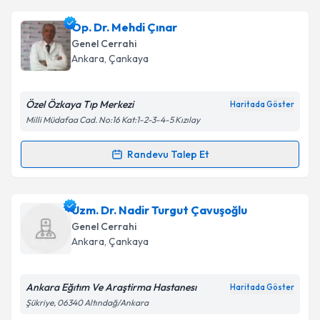
Prof. Dr. Namık Özkan
için randevu takvimi talebi
Op. Dr. Mehdi Çınar
oluşturun. Size bu uzmandan randevu almanız için bir
Genel Cerrahi
takvim hazırlandığında e-posta ile bilgilendireceğiz.
Ankara
, Çankaya
E-posta Adresiniz
Özel Özkaya Tıp Merkezi
Haritada Göster
Milli Müdafaa Cad. No:16 Kat:1-2-3-4-5 Kızılay
Kişisel verilerimin işlenmesine ilişkin
Aydınlatma
Randevu Talep Et
Randevu Takvimi Talebi
Metni
'ni okudum ve kişisel verilerimin belirtilen
kapsamda işlenmesini kabul ediyorum.
Op. Dr. Mehdi Çınar
için randevu takvimi talebi
Uzm. Dr. Nadir Turgut Çavuşoğlu
oluşturun. Size bu uzmandan randevu almanız için bir
Takvim Talebini Gönder
Genel Cerrahi
takvim hazırlandığında e-posta ile bilgilendireceğiz.
Ankara
, Çankaya
E-posta Adresiniz
Ankara Eğıtım Ve Araştirma Hastanesı
Haritada Göster
Şükriye, 06340 Altındağ/Ankara