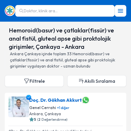
Doktor, klinik ara...
Hemoroid(basur) ve çatlaklar(fissür) ve
anal fistül, gluteal apse gibi proktolojik
girişimler, Çankaya - Ankara
Ankara
Çankaya
içinde toplam
33
Hemoroid(basur) ve
çatlaklar(fissür) ve anal fistül, gluteal apse gibi proktolojik
girişimler
uygulayan doktor - uzman bulundu
Filtrele
Akıllı Sıralama
Doç. Dr. Gökhan Akkurt
Genel Cerrahi
+
1
diğer
Ankara
, Çankaya
5
(
2
Değerlendirme)