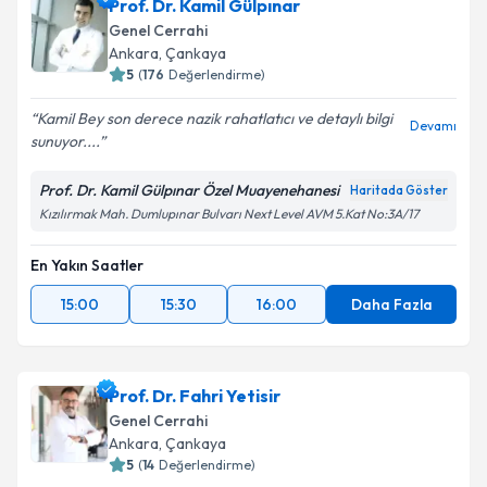
Prof. Dr. Kamil Gülpınar
Genel Cerrahi
Ankara
, Çankaya
5
(
176
Değerlendirme)
Kamil Bey son derece nazik rahatlatıcı ve detaylı bilgi
Devamı
sunuyor....
Prof. Dr. Kamil Gülpınar Özel Muayenehanesi
Haritada Göster
Kızılırmak Mah. Dumlupınar Bulvarı Next Level AVM 5.Kat No:3A/17
En Yakın Saatler
15:00
15:30
16:00
Daha Fazla
Prof. Dr. Fahri Yetisir
Genel Cerrahi
Ankara
, Çankaya
5
(
14
Değerlendirme)