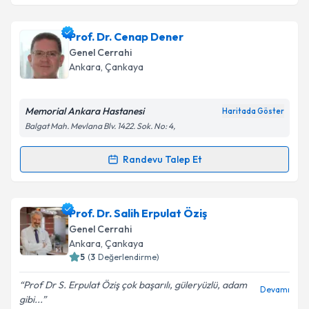
kapsamda işlenmesini kabul ediyorum.
Op. Dr. Adil Altınsoy
için randevu takvimi talebi
Prof. Dr. Cenap Dener
oluşturun. Size bu uzmandan randevu almanız için bir
Takvim Talebini Gönder
Genel Cerrahi
takvim hazırlandığında e-posta ile bilgilendireceğiz.
Ankara
, Çankaya
E-posta Adresiniz
Memorial Ankara Hastanesi
Haritada Göster
Balgat Mah. Mevlana Blv. 1422. Sok. No: 4,
Kişisel verilerimin işlenmesine ilişkin
Aydınlatma
Randevu Talep Et
Randevu Takvimi Talebi
Metni
'ni okudum ve kişisel verilerimin belirtilen
kapsamda işlenmesini kabul ediyorum.
Prof. Dr. Cenap Dener
için randevu takvimi talebi
Prof. Dr. Salih Erpulat Öziş
oluşturun. Size bu uzmandan randevu almanız için bir
Takvim Talebini Gönder
Genel Cerrahi
takvim hazırlandığında e-posta ile bilgilendireceğiz.
Ankara
, Çankaya
5
(
3
Değerlendirme)
E-posta Adresiniz
Prof Dr S. Erpulat Öziş çok başarılı, güleryüzlü, adam
Devamı
gibi...