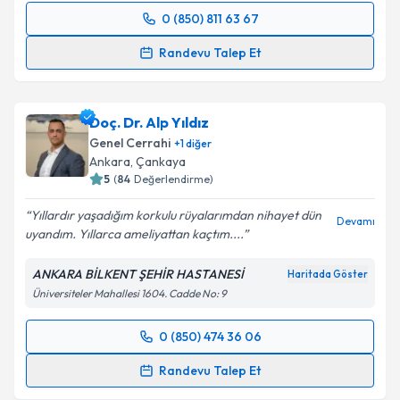
0 (850) 811 63 67
Randevu Takvimi Talebi
Takvim Talebini Gönder
Randevu Talep Et
Prof. Dr. Ayhan Bülent Erkek
için randevu takvimi
talebi oluşturun. Size bu uzmandan randevu almanız
Doç. Dr. Alp Yıldız
için bir takvim hazırlandığında e-posta ile
bilgilendireceğiz.
Genel Cerrahi
+
1
diğer
Ankara
, Çankaya
E-posta Adresiniz
5
(
84
Değerlendirme)
Yıllardır yaşadığım korkulu rüyalarımdan nihayet dün
Devamı
uyandım. Yıllarca ameliyattan kaçtım....
Kişisel verilerimin işlenmesine ilişkin
Aydınlatma
ANKARA BİLKENT ŞEHİR HASTANESİ
Haritada Göster
Metni
'ni okudum ve kişisel verilerimin belirtilen
Üniversiteler Mahallesi 1604. Cadde No: 9
kapsamda işlenmesini kabul ediyorum.
0 (850) 474 36 06
Randevu Takvimi Talebi
Takvim Talebini Gönder
Randevu Talep Et