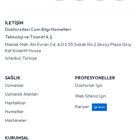
İLETİŞİM
Doktorsitesi Com Bilgi Hizmetleri
Teknoloji ve Ticaret A.Ş.
Maslak Mah. Ahi Evran Cd. A.O.S 55 Sokak No:2 Aksoy Plaza Giriş
Kat Kolektif House
İstanbul, Türkiye
SAĞLIK
PROFESYONELLER
Uzmanlar
Doktorlar İçin
Uzmanlık Alanları
Web Siteniz İçin
Hastalıklar
Kariyer
İşe Alım
Hizmetler
Hastaneler
KURUMSAL