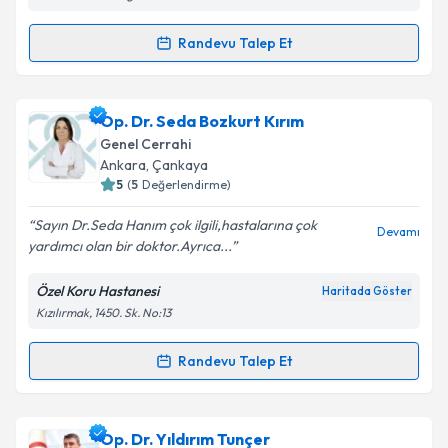
Randevu Talep Et
Randevu Takvimi Talebi
Takvim Talebini Gönder
Prof. Dr. Ahmet Karamercan
için randevu takvimi
Op. Dr. Seda Bozkurt Kırım
talebi oluşturun. Size bu uzmandan randevu almanız
Genel Cerrahi
için bir takvim hazırlandığında e-posta ile
Ankara
, Çankaya
bilgilendireceğiz.
5
(
5
Değerlendirme)
E-posta Adresiniz
Sayın Dr.Seda Hanım çok ilgili,hastalarına çok
Devamı
yardımcı olan bir doktor.Ayrıca...
Özel Koru Hastanesi
Haritada Göster
Kızılırmak, 1450. Sk. No:13
Kişisel verilerimin işlenmesine ilişkin
Aydınlatma
Metni
'ni okudum ve kişisel verilerimin belirtilen
kapsamda işlenmesini kabul ediyorum.
Randevu Talep Et
Randevu Takvimi Talebi
Takvim Talebini Gönder
Op. Dr. Seda Bozkurt Kırım
için randevu takvimi
Op. Dr. Yıldırım Tunçer