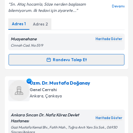
Sn. Ataç hocam'a; Söze nerden başlasam
Devamı
bilemiyorum. ilk tedavi için ziyarete...
Adres
1
Adres
2
Kişisel verilerimin işlenmesine ilişkin
Aydınlatma
Metni
'ni okudum ve kişisel verilerimin belirtilen
kapsamda işlenmesini kabul ediyorum.
Muayenehane
Haritada Göster
Cinnah Cad. No:51/9
Takvim Talebini Gönder
Randevu Talep Et
Randevu Takvimi Talebi
Prof. Dr. Ataç Baykal
için randevu takvimi talebi
Uzm. Dr. Mustafa Doğanay
oluşturun. Size bu uzmandan randevu almanız için bir
Genel Cerrahi
takvim hazırlandığında e-posta ile bilgilendireceğiz.
Ankara
, Çankaya
E-posta Adresiniz
Ankara Sıncan Dr. Nafız Körez Devlet
Haritada Göster
Hastanesı
Gazi Mustafa Kemal Blv., Fatih Mah., Tuğra Anıtı Yanı Sis Sok., 06930
Sincan/Ankara