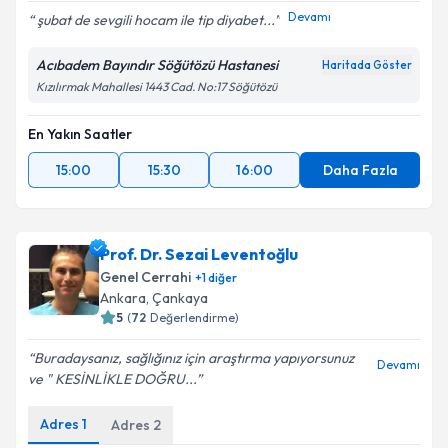
Devamı
şubat de sevgili hocam ile tip diyabet...
Acıbadem Bayındır Söğütözü Hastanesi
Haritada Göster
Kızılırmak Mahallesi 1443 Cad. No:17 Söğütözü
En Yakın Saatler
15:00
15:30
16:00
Daha Fazla
Prof. Dr. Sezai Leventoğlu
Genel Cerrahi
+
1
diğer
Ankara
, Çankaya
5
(
72
Değerlendirme)
Buradaysanız, sağlığınız için araştırma yapıyorsunuz
Devamı
ve " KESİNLİKLE DOĞRU...
Adres
1
Adres
2