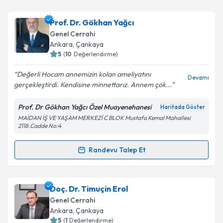
Doç. Dr. Alp Yıldız
için randevu takvimi talebi
oluşturun. Size bu uzmandan randevu almanız için bir
Prof. Dr. Gökhan Yağcı
takvim hazırlandığında e-posta ile bilgilendireceğiz.
Genel Cerrahi
E-posta Adresiniz
Ankara
, Çankaya
5
(
10
Değerlendirme)
Değerli Hocam annemizin kolan ameliyatını
Devamı
gerçekleştirdi. Kendisine minnettarız. Annem çok...
Kişisel verilerimin işlenmesine ilişkin
Aydınlatma
Metni
'ni okudum ve kişisel verilerimin belirtilen
Prof. Dr Gökhan Yağcı Özel Muayenehanesi
Haritada Göster
kapsamda işlenmesini kabul ediyorum.
MAİDAN İŞ VE YAŞAM MERKEZİ C BLOK Mustafa Kemal Mahallesi
2118.Cadde No:4
Takvim Talebini Gönder
Randevu Talep Et
Randevu Takvimi Talebi
Prof. Dr. Gökhan Yağcı
için randevu takvimi talebi
Doç. Dr. Timuçin Erol
oluşturun. Size bu uzmandan randevu almanız için bir
Genel Cerrahi
takvim hazırlandığında e-posta ile bilgilendireceğiz.
Ankara
, Çankaya
5
(
1
Değerlendirme)