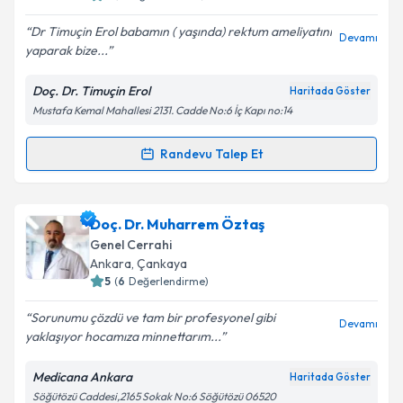
E-posta Adresiniz
Dr Timuçin Erol babamın ( yaşında) rektum ameliyatını
Devamı
yaparak bize...
Doç. Dr. Timuçin Erol
Haritada Göster
Kişisel verilerimin işlenmesine ilişkin
Aydınlatma
Mustafa Kemal Mahallesi 2131. Cadde No:6 İç Kapı no:14
Metni
'ni okudum ve kişisel verilerimin belirtilen
kapsamda işlenmesini kabul ediyorum.
Randevu Talep Et
Randevu Takvimi Talebi
Takvim Talebini Gönder
Doç. Dr. Timuçin Erol
için randevu takvimi talebi
Doç. Dr. Muharrem Öztaş
oluşturun. Size bu uzmandan randevu almanız için bir
Genel Cerrahi
takvim hazırlandığında e-posta ile bilgilendireceğiz.
Ankara
, Çankaya
5
(
6
Değerlendirme)
E-posta Adresiniz
Sorunumu çözdü ve tam bir profesyonel gibi
Devamı
yaklaşıyor hocamıza minnettarım...
Medicana Ankara
Haritada Göster
Kişisel verilerimin işlenmesine ilişkin
Aydınlatma
Söğütözü Caddesi,2165 Sokak No:6 Söğütözü 06520
Metni
'ni okudum ve kişisel verilerimin belirtilen