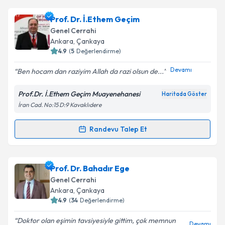
Takvim Talebini Gönder
Prof. Dr. Volkan Genç
için randevu takvimi talebi
Prof. Dr. İ.Ethem Geçim
oluşturun. Size bu uzmandan randevu almanız için bir
Genel Cerrahi
takvim hazırlandığında e-posta ile bilgilendireceğiz.
Ankara
, Çankaya
4.9
(
5
Değerlendirme)
E-posta Adresiniz
Devamı
Ben hocam dan raziyim Allah da razi olsun de...
Prof.Dr. İ.Ethem Geçim Muayenehanesi
Haritada Göster
İran Cad. No:15 D:9 Kavaklıdere
Kişisel verilerimin işlenmesine ilişkin
Aydınlatma
Metni
'ni okudum ve kişisel verilerimin belirtilen
kapsamda işlenmesini kabul ediyorum.
Randevu Talep Et
Randevu Takvimi Talebi
Takvim Talebini Gönder
Prof. Dr. İ.Ethem Geçim
için randevu takvimi talebi
Prof. Dr. Bahadır Ege
oluşturun. Size bu uzmandan randevu almanız için bir
Genel Cerrahi
takvim hazırlandığında e-posta ile bilgilendireceğiz.
Ankara
, Çankaya
4.9
(
34
Değerlendirme)
E-posta Adresiniz
Doktor olan eşimin tavsiyesiyle gittim, çok memnun
Devamı