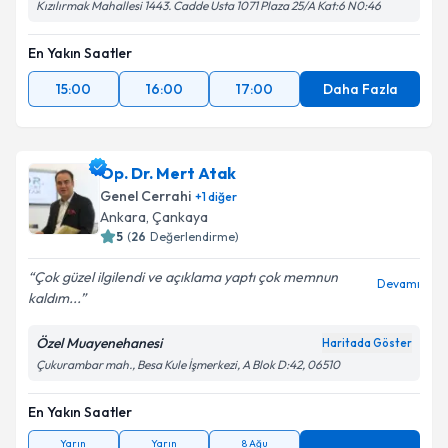
Kızılırmak Mahallesi 1443. Cadde Usta 1071 Plaza 25/A Kat:6 N0:46
En Yakın Saatler
15:00
16:00
17:00
Daha Fazla
Op. Dr. Mert Atak
Genel Cerrahi
+
1
diğer
Ankara
, Çankaya
5
(
26
Değerlendirme)
Çok güzel ilgilendi ve açıklama yaptı çok memnun
Devamı
kaldım...
Özel Muayenehanesi
Haritada Göster
Çukurambar mah., Besa Kule İşmerkezi, A Blok D:42, 06510
En Yakın Saatler
Yarın
Yarın
8 Ağu