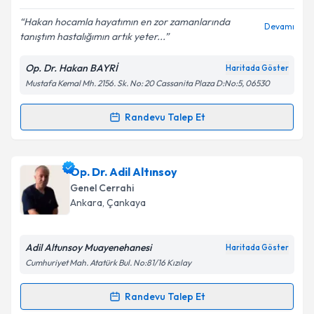
E-posta Adresiniz
Hakan hocamla hayatımın en zor zamanlarında
Devamı
tanıştım hastalığımın artık yeter...
Op. Dr. Hakan BAYRİ
Haritada Göster
Kişisel verilerimin işlenmesine ilişkin
Aydınlatma
Mustafa Kemal Mh. 2156. Sk. No: 20 Cassanita Plaza D:No:5, 06530
Metni
'ni okudum ve kişisel verilerimin belirtilen
kapsamda işlenmesini kabul ediyorum.
Randevu Talep Et
Randevu Takvimi Talebi
Takvim Talebini Gönder
Op. Dr. Hakan Bayri
için randevu takvimi talebi
Op. Dr. Adil Altınsoy
oluşturun. Size bu uzmandan randevu almanız için bir
Genel Cerrahi
takvim hazırlandığında e-posta ile bilgilendireceğiz.
Ankara
, Çankaya
E-posta Adresiniz
Adil Altunsoy Muayenehanesi
Haritada Göster
Cumhuriyet Mah. Atatürk Bul. No:81/16 Kızılay
Kişisel verilerimin işlenmesine ilişkin
Aydınlatma
Randevu Talep Et
Randevu Takvimi Talebi
Metni
'ni okudum ve kişisel verilerimin belirtilen