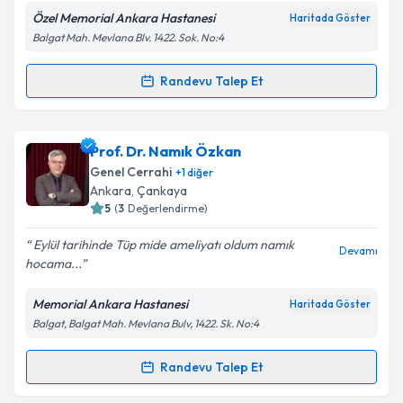
kapsamda işlenmesini kabul ediyorum.
Özel Memorial Ankara Hastanesi
Haritada Göster
Balgat Mah. Mevlana Blv. 1422. Sok. No:4
Takvim Talebini Gönder
Randevu Talep Et
Randevu Takvimi Talebi
Prof. Dr. Bülent Menteş
için randevu takvimi talebi
Prof. Dr. Namık Özkan
oluşturun. Size bu uzmandan randevu almanız için bir
Genel Cerrahi
+
1
diğer
takvim hazırlandığında e-posta ile bilgilendireceğiz.
Ankara
, Çankaya
5
(
3
Değerlendirme)
E-posta Adresiniz
Eylül tarihinde Tüp mide ameliyatı oldum namık
Devamı
hocama...
Memorial Ankara Hastanesi
Haritada Göster
Kişisel verilerimin işlenmesine ilişkin
Aydınlatma
Balgat, Balgat Mah. Mevlana Bulv, 1422. Sk. No:4
Metni
'ni okudum ve kişisel verilerimin belirtilen
kapsamda işlenmesini kabul ediyorum.
Randevu Talep Et
Randevu Takvimi Talebi
Takvim Talebini Gönder