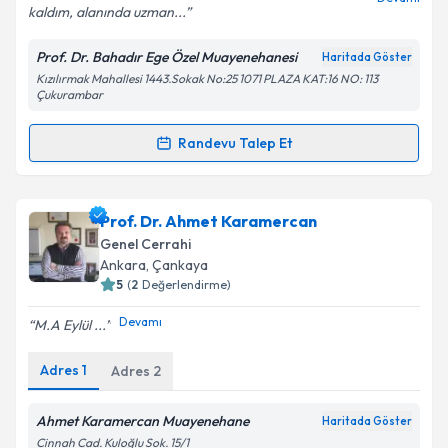
kaldım, alanında uzman...
Prof. Dr. Bahadır Ege Özel Muayenehanesi
Haritada Göster
Kişisel verilerimin işlenmesine ilişkin
Aydınlatma
Kızılırmak Mahallesi 1443.Sokak No:25 1071 PLAZA KAT:16 NO: 113
Metni
'ni okudum ve kişisel verilerimin belirtilen
Çukurambar
kapsamda işlenmesini kabul ediyorum.
Randevu Talep Et
Randevu Takvimi Talebi
Takvim Talebini Gönder
Prof. Dr. Bahadır Ege
için randevu takvimi talebi
Prof. Dr. Ahmet Karamercan
oluşturun. Size bu uzmandan randevu almanız için bir
Genel Cerrahi
takvim hazırlandığında e-posta ile bilgilendireceğiz.
Ankara
, Çankaya
5
(
2
Değerlendirme)
E-posta Adresiniz
Devamı
M.A Eylül ...
Adres
1
Adres
2
Kişisel verilerimin işlenmesine ilişkin
Aydınlatma
Metni
'ni okudum ve kişisel verilerimin belirtilen
Ahmet Karamercan Muayenehane
Haritada Göster
kapsamda işlenmesini kabul ediyorum.
Cinnah Cad. Kuloğlu Sok. 15/1