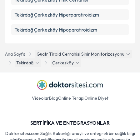
Tekirdağ Çerkezköy Hiperparatiroidizm
Tekirdağ Çerkezköy Hipoparatiroidizm
Ana Sayfa
Guatr Tiroid Cerrahisi Sinir Monitorizasyonu
Tekirdağ
Çerkezköy
Videolar
Blog
Online Terapi
Online Diyet
SERTİFİKA VE ENTEGRASYONLAR
Doktorsitesi.com Sağlık Bakanlığı onaylı ve entegreli bir sağlık bilgi
platformudur. Sertifikaları ile tescillenmiş güvenilir altyapısıyla