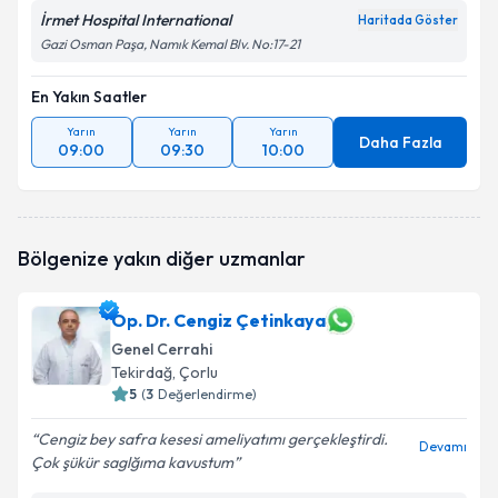
İrmet Hospital International
Haritada Göster
Gazi Osman Paşa, Namık Kemal Blv. No:17-21
En Yakın Saatler
Yarın
Yarın
Yarın
Daha Fazla
09:00
09:30
10:00
Bölgenize yakın diğer uzmanlar
Op. Dr. Cengiz Çetinkaya
Genel Cerrahi
Tekirdağ
, Çorlu
5
(
3
Değerlendirme)
Cengiz bey safra kesesi ameliyatımı gerçekleştirdi.
Devamı
Çok şükür saglğıma kavustum