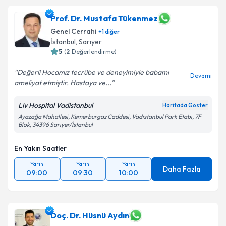
Prof. Dr. Mustafa Tükenmez
Genel Cerrahi
+
1
diğer
İstanbul
, Sarıyer
5
(
2
Değerlendirme)
Değerli Hocamız tecrübe ve deneyimiyle babamı
Devamı
ameliyat etmiştir. Hastaya ve...
Liv Hospital Vadistanbul
Haritada Göster
Ayazağa Mahallesi, Kemerburgaz Caddesi, Vadistanbul Park Etabı, 7F
Blok, 34396 Sarıyer/İstanbul
En Yakın Saatler
Yarın
Yarın
Yarın
Daha Fazla
09:00
09:30
10:00
Doç. Dr. Hüsnü Aydın