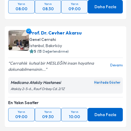
Yarın
Yarın
Yarın
Daha Fazla
08:00
08:30
09:00
Prof. Dr. Cevher Akarsu
Genel Cerrahi
İstanbul
, Bakırköy
5
(
13
Değerlendirme)
Cerrahlık ️ kutsal bir MESLEĞİN insan hayatına
Devamı
dokunabilmensinin...
Medicana Ataköy Hastanesi
Haritada Göster
Ataköy 2-5-6., Rauf Orbay Cd. 2/1Z
En Yakın Saatler
Yarın
Yarın
Yarın
Daha Fazla
09:00
09:30
10:00