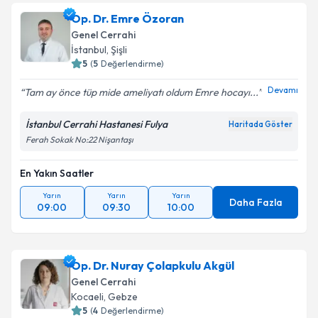
Op. Dr. Emre Özoran
Genel Cerrahi
İstanbul
, Şişli
5
(
5
Değerlendirme)
Devamı
Tam ay önce tüp mide ameliyatı oldum Emre hocayı...
İstanbul Cerrahi Hastanesi Fulya
Haritada Göster
Ferah Sokak No:22 Nişantaşı
En Yakın Saatler
Yarın
Yarın
Yarın
Daha Fazla
09:00
09:30
10:00
Op. Dr. Nuray Çolapkulu Akgül
Genel Cerrahi
Kocaeli
, Gebze
5
(
4
Değerlendirme)