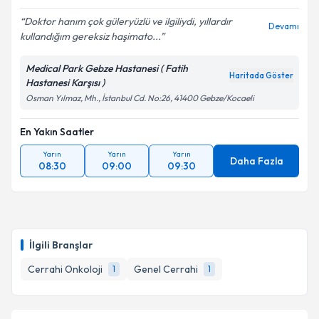
Doktor hanım çok güleryüzlü ve ilgiliydi, yıllardır
Devamı
kullandığım gereksiz haşimato...
Medical Park Gebze Hastanesi ( Fatih
Haritada Göster
Hastanesi Karşısı )
Osman Yılmaz, Mh., İstanbul Cd. No:26, 41400 Gebze/Kocaeli
En Yakın Saatler
Yarın
Yarın
Yarın
Daha Fazla
08:30
09:00
09:30
İlgili Branşlar
Cerrahi Onkoloji
Genel Cerrahi
1
1