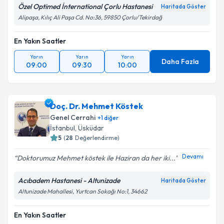
Özel Optimed İnternational Çorlu Hastanesi
Haritada Göster
Alipaşa, Kılıç Ali Paşa Cd. No:36, 59850 Çorlu/Tekirdağ
En Yakın Saatler
Yarın
Yarın
Yarın
Daha Fazla
09:00
09:30
10:00
Doç. Dr. Mehmet Köstek
Genel Cerrahi
+
1
diğer
İstanbul
, Üsküdar
5
(
28
Değerlendirme)
Devamı
Doktorumuz Mehmet köstek ile Haziran da her iki...
Acıbadem Hastanesi - Altunizade
Haritada Göster
Altunizade Mahallesi, Yurtcan Sokağı No:1, 34662
En Yakın Saatler