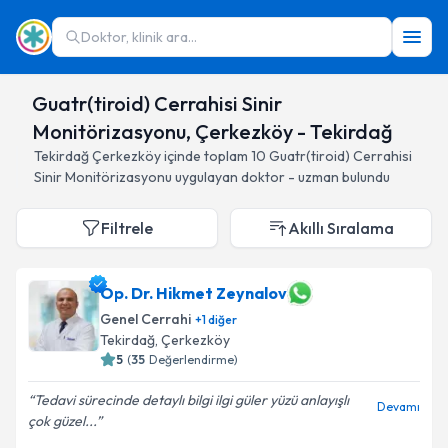
Doktor, klinik ara...
Guatr(tiroid) Cerrahisi Sinir
Monitörizasyonu, Çerkezköy - Tekirdağ
Tekirdağ
Çerkezköy
içinde toplam
10
Guatr(tiroid) Cerrahisi
Sinir Monitörizasyonu
uygulayan doktor - uzman bulundu
Filtrele
Akıllı Sıralama
Op. Dr. Hikmet Zeynalov
Genel Cerrahi
+
1
diğer
Tekirdağ
, Çerkezköy
5
(
35
Değerlendirme)
Tedavi sürecinde detaylı bilgi ilgi güler yüzü anlayışlı
Devamı
çok güzel...