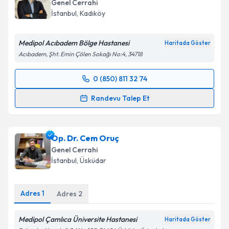
Genel Cerrahi
İstanbul
, Kadıköy
Medipol Acıbadem Bölge Hastanesi
Haritada Göster
Acıbadem, Şht. Emin Çölen Sokağı No:4, 34718
0 (850) 811 32 74
Randevu Takvimi Talebi
Randevu Talep Et
Doç. Dr. Hüsnü Aydın
için randevu takvimi talebi
oluşturun. Size bu uzmandan randevu almanız için bir
Op. Dr. Cem Oruç
takvim hazırlandığında e-posta ile bilgilendireceğiz.
Genel Cerrahi
E-posta Adresiniz
İstanbul
, Üsküdar
Adres
1
Adres
2
Kişisel verilerimin işlenmesine ilişkin
Aydınlatma
Medipol Çamlıca Üniversite Hastanesi
Metni
'ni okudum ve kişisel verilerimin belirtilen
Haritada Göster