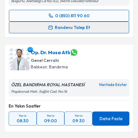
kapsamda işlenmesini kabul ediyorum.
Bulgurlu, Alemdağ Cd No:102, 34696 Üsküdar/İstanbul
0 (850) 811 90 60
Randevu Takvimi Talebi
Takvim Talebini Gönder
Randevu Talep Et
Op. Dr. Cem Oruç
için randevu takvimi talebi
oluşturun. Size bu uzmandan randevu almanız için bir
takvim hazırlandığında e-posta ile bilgilendireceğiz.
Op. Dr. Musa Atlı
Genel Cerrahi
E-posta Adresiniz
Balıkesir
, Bandırma
ÖZEL BANDIRMA ROYAL HASTANESİ
Haritada Göster
Paşakonak Mah. Sağlık Cad. No:16
Kişisel verilerimin işlenmesine ilişkin
Aydınlatma
Metni
'ni okudum ve kişisel verilerimin belirtilen
En Yakın Saatler
kapsamda işlenmesini kabul ediyorum.
Yarın
Yarın
Yarın
Daha Fazla
08:30
09:00
09:30
Takvim Talebini Gönder