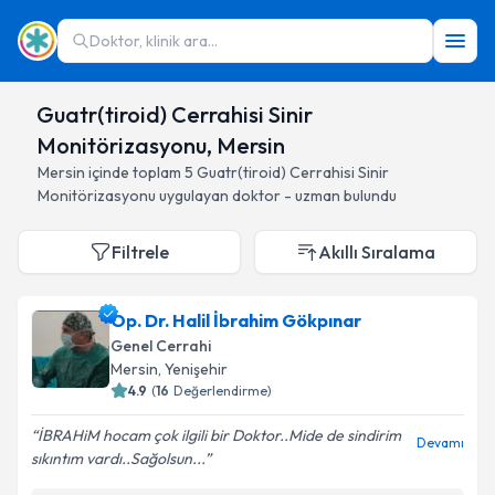
Doktor, klinik ara...
Guatr(tiroid) Cerrahisi Sinir
Monitörizasyonu, Mersin
Mersin
içinde toplam
5
Guatr(tiroid) Cerrahisi Sinir
Monitörizasyonu
uygulayan doktor - uzman bulundu
Filtrele
Akıllı Sıralama
Op. Dr. Halil İbrahim Gökpınar
Genel Cerrahi
Mersin
, Yenişehir
4.9
(
16
Değerlendirme)
İBRAHiM hocam çok ilgili bir Doktor..Mide de sindirim
Devamı
sıkıntım vardı..Sağolsun...