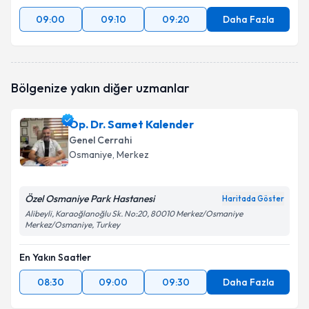
09:00
09:10
09:20
Daha Fazla
Bölgenize yakın diğer uzmanlar
Op. Dr. Samet Kalender
Genel Cerrahi
Osmaniye
, Merkez
Özel Osmaniye Park Hastanesi
Haritada Göster
Alibeyli, Karaoğlanoğlu Sk. No:20, 80010 Merkez/Osmaniye
Merkez/Osmaniye, Turkey
En Yakın Saatler
08:30
09:00
09:30
Daha Fazla