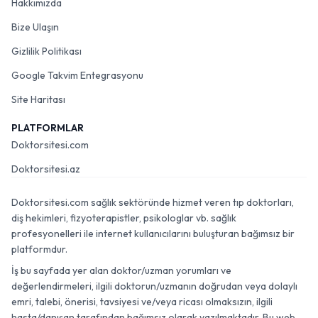
Hakkımızda
Bize Ulaşın
Gizlilik Politikası
Google Takvim Entegrasyonu
Site Haritası
PLATFORMLAR
Doktorsitesi.com
Doktorsitesi.az
Doktorsitesi.com sağlık sektöründe hizmet veren tıp doktorları,
diş hekimleri, fizyoterapistler, psikologlar vb. sağlık
profesyonelleri ile internet kullanıcılarını buluşturan bağımsız bir
platformdur.
İş bu sayfada yer alan doktor/uzman yorumları ve
değerlendirmeleri, ilgili doktorun/uzmanın doğrudan veya dolaylı
emri, talebi, önerisi, tavsiyesi ve/veya ricası olmaksızın, ilgili
hasta/danışan tarafından bağımsız olarak yazılmaktadır. Bu web