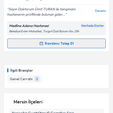
Sayın Doktorum Ümit TURAN ile tanışmam
Devamı
hastanenin profilinde bulunan güler...
Kişisel verilerimin işlenmesine ilişkin
Aydınlatma
Medline Adana Hastanesi
Haritada Göster
Metni
'ni okudum ve kişisel verilerimin belirtilen
Belediye Evleri Mahallesi, Turgut Özal Bulvarı No: 234
kapsamda işlenmesini kabul ediyorum.
Randevu Talep Et
Randevu Takvimi Talebi
Takvim Talebini Gönder
Doç. Dr. Ümit Turan
için randevu takvimi talebi
oluşturun. Size bu uzmandan randevu almanız için bir
İlgili Branşlar
takvim hazırlandığında e-posta ile bilgilendireceğiz.
Genel Cerrahi
2
E-posta Adresiniz
Mersin İlçeleri
Kişisel verilerimin işlenmesine ilişkin
Aydınlatma
Metni
'ni okudum ve kişisel verilerimin belirtilen