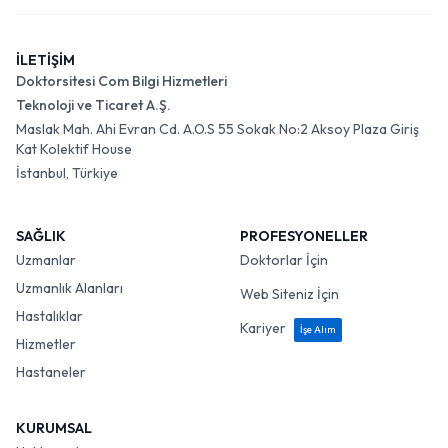
İLETİŞİM
Doktorsitesi Com Bilgi Hizmetleri
Teknoloji ve Ticaret A.Ş.
Maslak Mah. Ahi Evran Cd. A.O.S 55 Sokak No:2 Aksoy Plaza Giriş
Kat Kolektif House
İstanbul, Türkiye
SAĞLIK
PROFESYONELLER
Uzmanlar
Doktorlar İçin
Uzmanlık Alanları
Web Siteniz İçin
Hastalıklar
Kariyer
İşe Alım
Hizmetler
Hastaneler
KURUMSAL