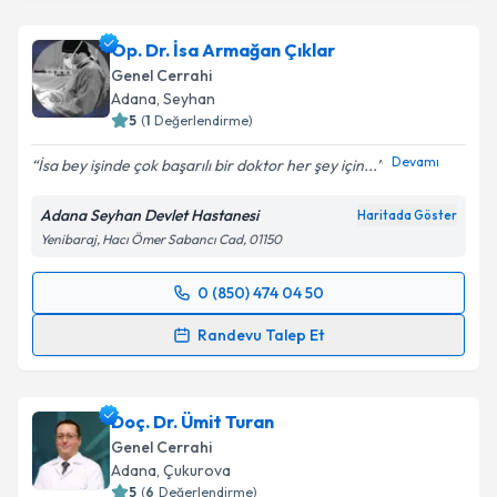
Op. Dr. İsa Armağan Çıklar
Genel Cerrahi
Adana
, Seyhan
5
(
1
Değerlendirme)
Devamı
İsa bey işinde çok başarılı bir doktor her şey için...
Adana Seyhan Devlet Hastanesi
Haritada Göster
Yenibaraj, Hacı Ömer Sabancı Cad, 01150
0 (850) 474 04 50
Randevu Takvimi Talebi
Randevu Talep Et
Op. Dr. İsa Armağan Çıklar
için randevu takvimi
talebi oluşturun. Size bu uzmandan randevu almanız
Doç. Dr. Ümit Turan
için bir takvim hazırlandığında e-posta ile
bilgilendireceğiz.
Genel Cerrahi
Adana
, Çukurova
E-posta Adresiniz
5
(
6
Değerlendirme)