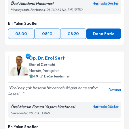
Özel Akademi Hastanesi
Haritada Göster
Menteş Mah. Barbaros Cd, 140.Sk No:105, 33150
En Yakın Saatler
08:00
08:10
08:20
Daha Fazla
Op. Dr. Erol Sert
Genel Cerrahi
Mersin
, Yenişehir
4.9
(
7
Değerlendirme)
Erol bey çok başarılı bir cerrah.iki gün önce safra
Devamı
kesesi...
Özel Mersin Forum Yaşam Hastanesi
Haritada Göster
Güvenevler, 20. Cd., 33140
En Yakın Saatler