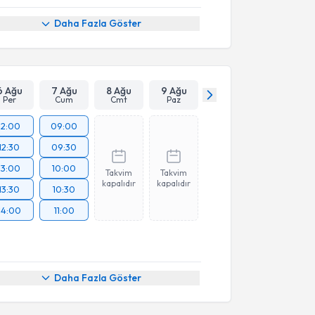
Daha Fazla Göster
6 Ağu
7 Ağu
8 Ağu
9 Ağu
Per
Cum
Cmt
Paz
12:00
09:00
12:30
09:30
13:00
10:00
Takvim
Takvim
kapalıdır
kapalıdır
13:30
10:30
14:00
11:00
Daha Fazla Göster
akvimi Talebi