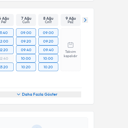
6 Ağu
7 Ağu
8 Ağu
9 Ağu
Per
Cum
Cmt
Paz
11:40
09:00
09:00
12:00
09:20
09:20
12:20
09:40
09:40
Takvim
kapalıdır
12:40
10:00
10:00
13:20
10:20
10:20
akvimi Talebi
Daha Fazla Göster
Selvioğlu
için randevu takvimi talebi oluşturun. Size
 randevu almanız için bir takvim hazırlandığında e-
lgilendireceğiz.