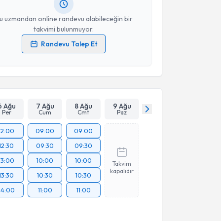
resiniz
u uzmandan online randevu alabileceğin bir
takvimi bulunmuyor.
Randevu Talep Et
 verilerimin işlenmesine ilişkin
Aydınlatma Metni
'ni
 ve kişisel verilerimin belirtilen kapsamda
esini kabul ediyorum.
Takvim Talebini Gönder
6 Ağu
7 Ağu
8 Ağu
9 Ağu
Per
Cum
Cmt
Paz
12:00
09:00
09:00
12:30
09:30
09:30
13:00
10:00
10:00
Takvim
kapalıdır
13:30
10:30
10:30
14:00
11:00
11:00