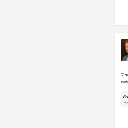
Ann
yoll
Pr
Yen