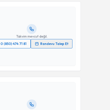
li Aktekin
için randevu takvimi talebi oluşturun. Size
 randevu almanız için bir takvim hazırlandığında e-
lgilendireceğiz.
resiniz
Takvim mevcut değil.
0 (850) 474 71 81
Randevu Talep Et
 verilerimin işlenmesine ilişkin
Aydınlatma Metni
'ni
 ve kişisel verilerimin belirtilen kapsamda
esini kabul ediyorum.
akvimi Talebi
Takvim Talebini Gönder
Fatih Tunca
için randevu takvimi talebi oluşturun.
andan randevu almanız için bir takvim
ında e-posta ile bilgilendireceğiz.
resiniz