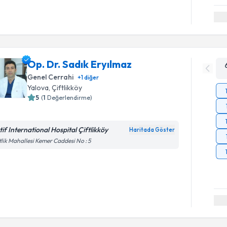
Op. Dr. Sadık Eryılmaz
Genel Cerrahi
+
1
diğer
Yalova
, Çiftlikköy
5
(
1
Değerlendirme)
tif International Hospital Çiftlikköy
Haritada Göster
tlik Mahallesi Kemer Caddesi No : 5
Randevu T