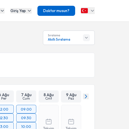
Giriş Yap
Doktor musun?
Sıralama
Akıllı Sıralama
6 Ağu
7 Ağu
8 Ağu
9 Ağu
Per
Cum
Cmt
Paz
12:00
09:00
12:30
09:30
13:00
10:00
Takvim
Takvim