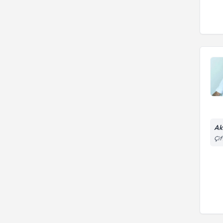
Ak
Çif