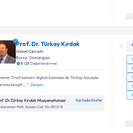
Prof. Dr. Türkay Kırdak
Genel Cerrahi
Bursa
, Osmangazi
5
(
25
Değerlendirme)
eme Tiroit kanseri teşhisi konması ile Türkay hocayla
arımız kesişti....
Devamı
of. Dr.Türkay Kırdak Muayenehanesi
Haritada Göster
ikaraman Mah. Sanayi Cad. No:150 D:16