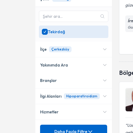
güze
İr
Gaz
Tekirdağ
İlçe
Çerkezköy
Yakınımda Ara
Bölg
Branşlar
Konumuma yakın uzmanları
Çerkezköy
göster
Süleymanpaşa
İlgi Alanları
Hipoparatiroidizm
Hizmetler
Cerrahi Onkoloji
Uz
Genel Cerrahi
Mezuniyet
Deri Kanseri (Melanom)
Daha Fazla Filtre
geli