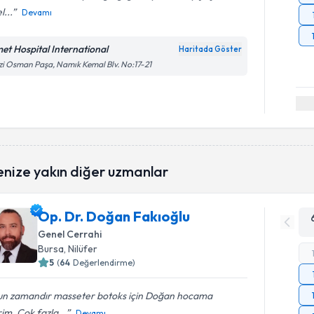
l...
Devamı
met Hospital International
Haritada Göster
i Osman Paşa, Namık Kemal Blv. No:17-21
enize yakın diğer uzmanlar
Op. Dr. Doğan Fakıoğlu
Genel Cerrahi
Bursa
, Nilüfer
5
(
64
Değerlendirme)
un zamandır masseter botoks için Doğan hocama
rim. Çok fazla...
Devamı