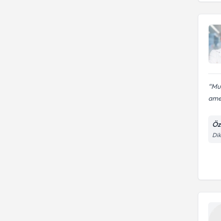
Mus
amel
Öz
Dik