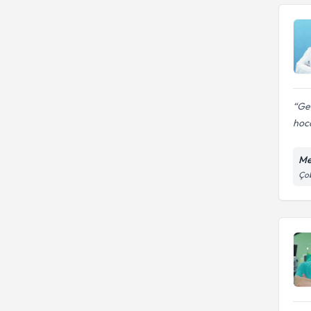
Gen
hoca
Me
Çob