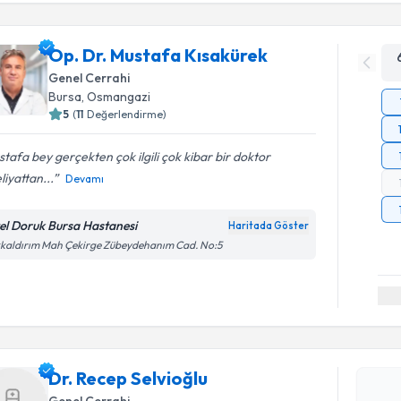
Op. Dr. Mustafa Kısakürek
Genel Cerrahi
Bursa
, Osmangazi
5
(
11
Değerlendirme)
tafa bey gerçekten çok ilgili çok kibar bir doktor
iyattan...
Devamı
el Doruk Bursa Hastanesi
Haritada Göster
kaldırım Mah Çekirge Zübeydehanım Cad. No:5
Randevu T
Dr. Recep 
bu uzmandan
Dr. Recep Selvioğlu
posta ile bi