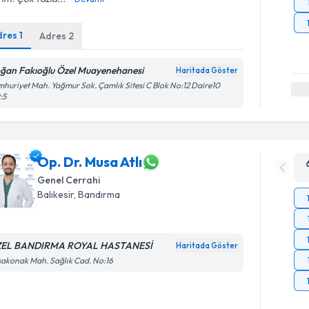
dres
1
Adres
2
ğan Fakıoğlu Özel Muayenehanesi
Haritada Göster
huriyet Mah. Yağmur Sok. Çamlık Sitesi C Blok No:12 Daire10
:5
Op. Dr. Musa Atlı
Genel Cerrahi
Balıkesir
, Bandırma
EL BANDIRMA ROYAL HASTANESİ
Haritada Göster
akonak Mah. Sağlık Cad. No:16