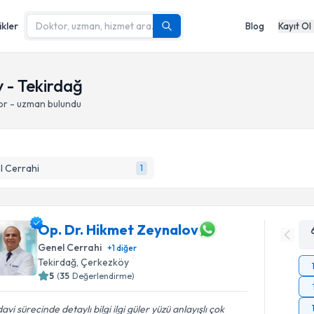
ikler
Blog
Kayıt Ol
 - Tekirdağ
or - uzman bulundu
l Cerrahi
1
Op. Dr. Hikmet Zeynalov
Genel Cerrahi
+
1
diğer
Tekirdağ
, Çerkezköy
5
(
35
Değerlendirme)
avi sürecinde detaylı bilgi ilgi güler yüzü anlayışlı çok