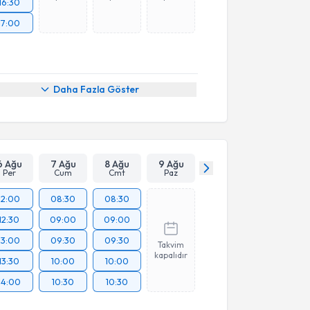
16:30
17:00
Daha Fazla Göster
6 Ağu
7 Ağu
8 Ağu
9 Ağu
Per
Cum
Cmt
Paz
12:00
08:30
08:30
12:30
09:00
09:00
13:00
09:30
09:30
Takvim
kapalıdır
13:30
10:00
10:00
14:00
10:30
10:30