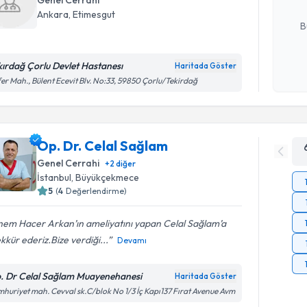
Genel Cerrahi
E-posta Ad
Ankara
, Etimesgut
B
kırdağ Çorlu Devlet Hastanesı
Haritada Göster
Kişisel
er Mah., Bülent Ecevit Blv. No:33, 59850 Çorlu/Tekirdağ
okudum
işlenm
Op. Dr. Celal Sağlam
Genel Cerrahi
+
2
diğer
İstanbul
, Büyükçekmece
5
(
4
Değerlendirme)
em Hacer Arkan’ın ameliyatını yapan Celal Sağlam’a
kkür ederiz.Bize verdiği...
Devamı
. Dr Celal Sağlam Muayenehanesi
Haritada Göster
huriyet mah. Cevval sk.C/blok No 1/3 İç Kapı137 Fırat Avenue Avm