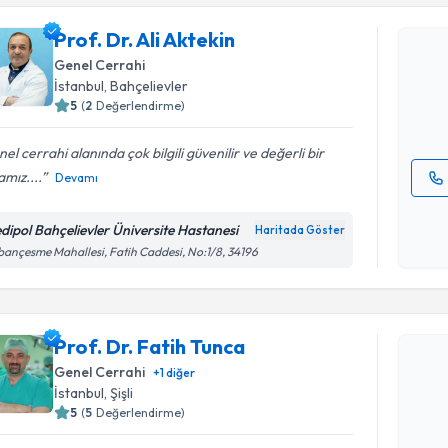
Prof. Dr. A
Prof. Dr. Ali Aktekin
bu uzmandan
Genel Cerrahi
posta ile bi
İstanbul
, Bahçelievler
5
(
2
Değerlendirme)
E-posta Ad
el cerrahi alanında çok bilgili güvenilir ve değerli bir
mız....
Devamı
Kişisel
okudum
dipol Bahçelievler Üniversite Hastanesi
Haritada Göster
işlenm
ançesme Mahallesi, Fatih Caddesi, No:1/8, 34196
Randevu T
Prof. Dr. 
Prof. Dr. Fatih Tunca
Size bu uzm
Genel Cerrahi
+
1
diğer
hazırlandığ
İstanbul
, Şişli
5
(
5
Değerlendirme)
E-posta Ad