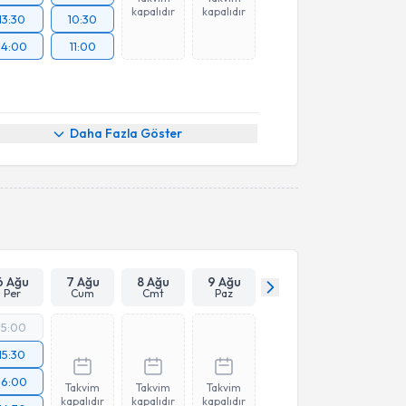
kapalıdır
kapalıdır
13:30
10:30
14:00
11:00
Daha Fazla Göster
6 Ağu
7 Ağu
8 Ağu
9 Ağu
Per
Cum
Cmt
Paz
15:00
15:30
16:00
Takvim
Takvim
Takvim
kapalıdır
kapalıdır
kapalıdır