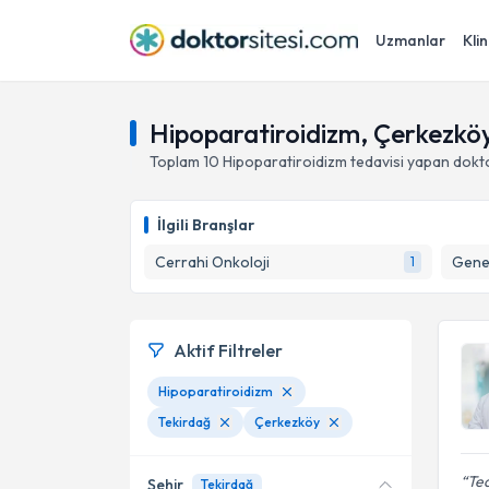
Uzmanlar
Klin
Hipoparatiroidizm, Çerkezköy
Toplam
10
Hipoparatiroidizm
tedavisi yapan dokt
İlgili Branşlar
Cerrahi Onkoloji
Gene
1
Aktif Filtreler
Hipoparatiroidizm
Tekirdağ
Çerkezköy
Ted
Şehir
Tekirdağ