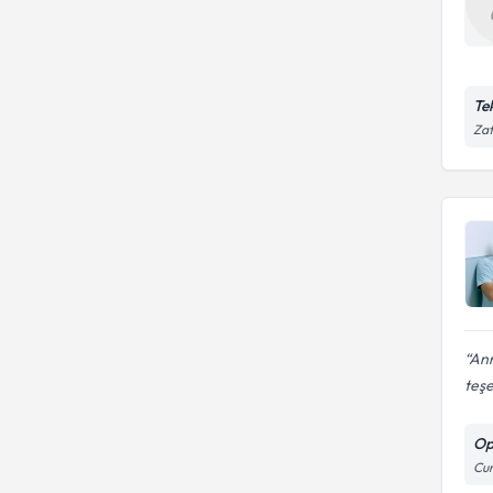
Te
Zaf
Ann
teşe
Op
Cum