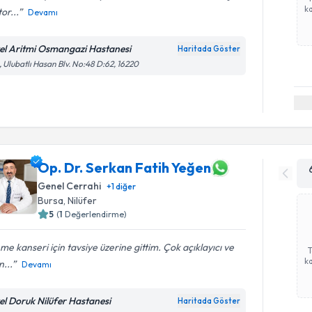
ka
or...
Devamı
el Aritmi Osmangazi Hastanesi
Haritada Göster
, Ulubatlı Hasan Blv. No:48 D:62, 16220
Op. Dr. Serkan Fatih Yeğen
Genel Cerrahi
+
1
diğer
Bursa
, Nilüfer
5
(
1
Değerlendirme)
e kanseri için tavsiye üzerine gittim. Çok açıklayıcı ve
ka
n...
Devamı
el Doruk Nilüfer Hastanesi
Haritada Göster