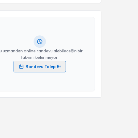
ge Bingölballı
için randevu takvimi talebi oluşturun.
andan randevu almanız için bir takvim
ında e-posta ile bilgilendireceğiz.
resiniz
u uzmandan online randevu alabileceğin bir
takvimi bulunmuyor.
Randevu Talep Et
 verilerimin işlenmesine ilişkin
Aydınlatma Metni
'ni
 ve kişisel verilerimin belirtilen kapsamda
esini kabul ediyorum.
Takvim Talebini Gönder