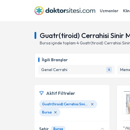
Uzmanlar
Klin
Guatr(tiroid) Cerrahisi Sinir
Bursa
içinde toplam
4
Guatr(tiroid) Cerrahisi Sin
İlgili Branşlar
Genel Cerrahi
Meme
4
Aktif Filtreler
Guatr(tiroid) Cerrahisi Sinir Monitörizasyonu
Bursa
Ha
Şehir
Bursa