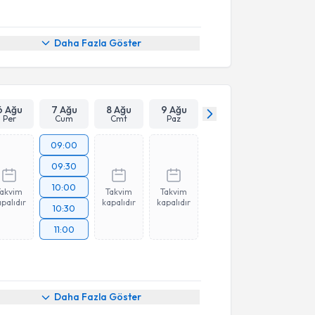
Daha Fazla Göster
6 Ağu
7 Ağu
8 Ağu
9 Ağu
Per
Cum
Cmt
Paz
09:00
09:30
10:00
Takvim
Takvim
Takvim
palıdır
kapalıdır
kapalıdır
10:30
11:00
Daha Fazla Göster
akvimi Talebi