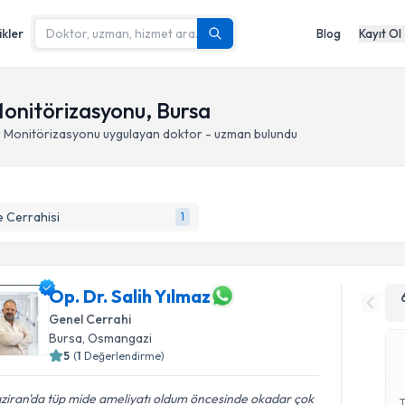
ikler
Blog
Kayıt Ol
 Monitörizasyonu, Bursa
ir Monitörizasyonu
uygulayan doktor - uzman bulundu
 Cerrahisi
1
Op. Dr. Salih Yılmaz
Genel Cerrahi
Bursa
, Osmangazi
5
(
1
Değerlendirme)
ziran'da tüp mide ameliyatı oldum öncesinde okadar çok