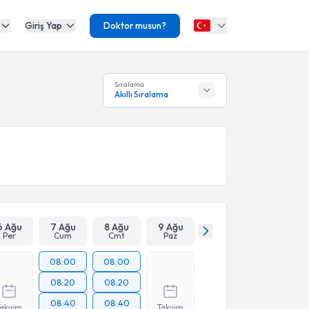
Giriş Yap
Doktor musun?
Sıralama
Akıllı Sıralama
6 Ağu
7 Ağu
8 Ağu
9 Ağu
Per
Cum
Cmt
Paz
08:00
08:00
08:20
08:20
08:40
08:40
Takvim
Takvim