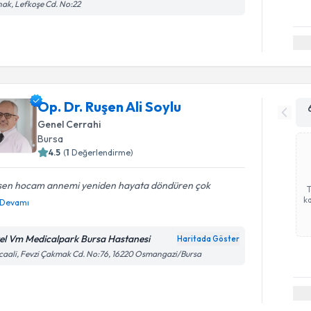
ak, Lefkoşe Cd. No:22
Op. Dr. Ruşen Ali Soylu
Genel Cerrahi
Bursa
4.5
(
1
Değerlendirme)
sen hocam annemi yeniden hayata döndüren çok
ka
Devamı
el Vm Medicalpark Bursa Hastanesi
Haritada Göster
caali, Fevzi Çakmak Cd. No:76, 16220 Osmangazi/Bursa
Randevu T