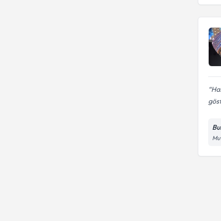
Has
gös
Bu
Mut