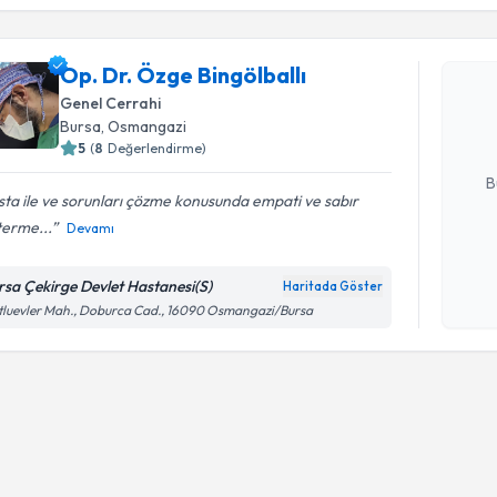
Op. Dr. Öz
Op. Dr. Özge Bingölballı
Size bu uzm
Genel Cerrahi
hazırlandığ
Bursa
, Osmangazi
5
(
8
Değerlendirme)
E-posta Ad
B
ta ile ve sorunları çözme konusunda empati ve sabır
terme...
Devamı
Kişisel
okudum
rsa Çekirge Devlet Hastanesi(S)
Haritada Göster
işlenm
luevler Mah., Doburca Cad., 16090 Osmangazi/Bursa