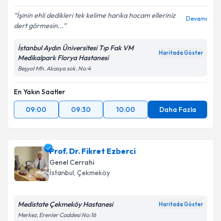
İşinin ehli dedikleri tek kelime harika hocam elleriniz
Devamı
dert görmesin...
İstanbul Aydın Üniversitesi Tıp Fak VM
Haritada Göster
Medikalpark Florya Hastanesi
Beşyol Mh. Akasya sok. No:4
En Yakın Saatler
09:00
09:30
10:00
Daha Fazla
Prof. Dr. Fikret Ezberci
Genel Cerrahi
İstanbul
, Çekmeköy
Medistate Çekmeköy Hastanesi
Haritada Göster
Merkez, Erenler Caddesi No:16