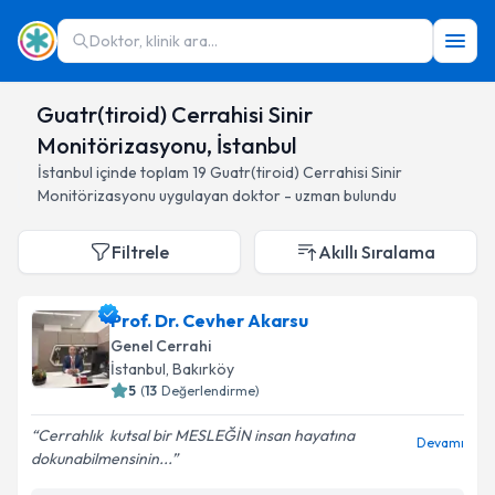
Doktor, klinik ara...
Guatr(tiroid) Cerrahisi Sinir
Monitörizasyonu, İstanbul
İstanbul
içinde toplam
19
Guatr(tiroid) Cerrahisi Sinir
Monitörizasyonu
uygulayan doktor - uzman bulundu
Filtrele
Akıllı Sıralama
Prof. Dr. Cevher Akarsu
Genel Cerrahi
İstanbul
, Bakırköy
5
(
13
Değerlendirme)
Cerrahlık ️ kutsal bir MESLEĞİN insan hayatına
Devamı
dokunabilmensinin...