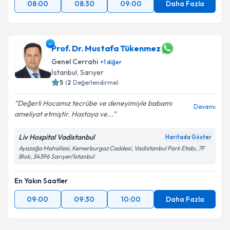
08:00
08:30
09:00
Daha Fazla
Prof. Dr. Mustafa Tükenmez
Genel Cerrahi
+
1
diğer
İstanbul
, Sarıyer
5
(
2
Değerlendirme)
Değerli Hocamız tecrübe ve deneyimiyle babamı
Devamı
ameliyat etmiştir. Hastaya ve...
Liv Hospital Vadistanbul
Haritada Göster
Ayazağa Mahallesi, Kemerburgaz Caddesi, Vadistanbul Park Etabı, 7F
Blok, 34396 Sarıyer/İstanbul
En Yakın Saatler
09:00
09:30
10:00
Daha Fazla