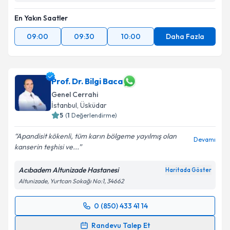
En Yakın Saatler
09:00
09:30
10:00
Daha Fazla
Prof. Dr. Bilgi Baca
Genel Cerrahi
İstanbul
, Üsküdar
5
(
1
Değerlendirme)
Apandisit kökenli, tüm karın bölgeme yayılmış olan
Devamı
kanserin teşhisi ve...
Acıbadem Altunizade Hastanesi
Haritada Göster
Altunizade, Yurtcan Sokağı No:1, 34662
0 (850) 433 41 14
Randevu Takvimi Talebi
Randevu Talep Et