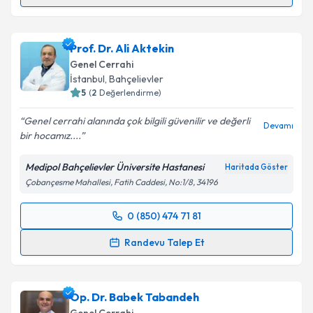
Prof. Dr. Bilgi Baca
için randevu takvimi talebi
oluşturun. Size bu uzmandan randevu almanız için bir
Prof. Dr. Ali Aktekin
takvim hazırlandığında e-posta ile bilgilendireceğiz.
Genel Cerrahi
E-posta Adresiniz
İstanbul
, Bahçelievler
5
(
2
Değerlendirme)
Genel cerrahi alanında çok bilgili güvenilir ve değerli
Devamı
bir hocamız....
Kişisel verilerimin işlenmesine ilişkin
Aydınlatma
Metni
'ni okudum ve kişisel verilerimin belirtilen
Medipol Bahçelievler Üniversite Hastanesi
Haritada Göster
kapsamda işlenmesini kabul ediyorum.
Çobançesme Mahallesi, Fatih Caddesi, No:1/8, 34196
Takvim Talebini Gönder
0 (850) 474 71 81
Randevu Takvimi Talebi
Randevu Talep Et
Prof. Dr. Ali Aktekin
için randevu takvimi talebi
oluşturun. Size bu uzmandan randevu almanız için bir
Op. Dr. Babek Tabandeh
takvim hazırlandığında e-posta ile bilgilendireceğiz.