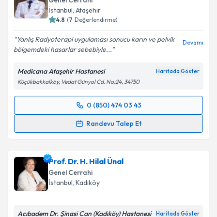
Genel Cerrahi
E-posta Adresiniz
İstanbul
, Ataşehir
4.8
(
7
Değerlendirme)
Yanlış Radyoterapi uygulaması sonucu karın ve pelvik
Devamı
bölgemdeki hasarlar sebebiyle...
Kişisel verilerimin işlenmesine ilişkin
Aydınlatma
Metni
'ni okudum ve kişisel verilerimin belirtilen
Medicana Ataşehir Hastanesi
Haritada Göster
kapsamda işlenmesini kabul ediyorum.
Küçükbakkalköy, Vedat Günyol Cd. No:24, 34750
Takvim Talebini Gönder
0 (850) 474 03 43
Randevu Takvimi Talebi
Randevu Talep Et
Op. Dr. Babek Tabandeh
için randevu takvimi talebi
oluşturun. Size bu uzmandan randevu almanız için bir
Prof. Dr. H. Hilal Ünal
takvim hazırlandığında e-posta ile bilgilendireceğiz.
Genel Cerrahi
E-posta Adresiniz
İstanbul
, Kadıköy
Acıbadem Dr. Şinasi Can (Kadıköy) Hastanesi
Haritada Göster