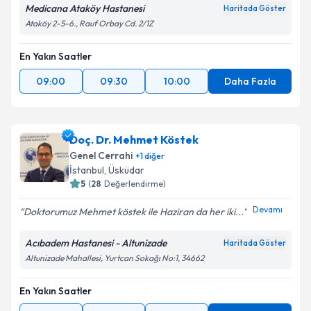
Medicana Ataköy Hastanesi
Haritada Göster
Ataköy 2-5-6., Rauf Orbay Cd. 2/1Z
En Yakın Saatler
09:00
09:30
10:00
Daha Fazla
Doç. Dr. Mehmet Köstek
Genel Cerrahi
+
1
diğer
İstanbul
, Üsküdar
5
(
28
Değerlendirme)
Devamı
Doktorumuz Mehmet köstek ile Haziran da her iki...
Acıbadem Hastanesi - Altunizade
Haritada Göster
Altunizade Mahallesi, Yurtcan Sokağı No:1, 34662
En Yakın Saatler