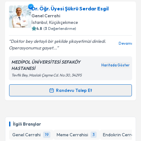
Op. Dr. Nurettin Kapucu
için randevu takvimi talebi
Dr. Öğr. Üyesi Şükrü Serdar Esgil
oluşturun. Size bu uzmandan randevu almanız için bir
Takvim Talebini Gönder
Genel Cerrahi
takvim hazırlandığında e-posta ile bilgilendireceğiz.
İstanbul
, Küçükçekmece
4.8
(
3
Değerlendirme)
E-posta Adresiniz
Doktor bey detaylı bir şekilde şikayetimizi dinledi.
Devamı
Operasyonumuz gayet...
MEDİPOL ÜNİVERSİTESİ SEFAKÖY
Kişisel verilerimin işlenmesine ilişkin
Aydınlatma
Haritada Göster
HASTANESİ
Metni
'ni okudum ve kişisel verilerimin belirtilen
Tevfik Bey, Maslak Çeşme Cd. No:30, 34295
kapsamda işlenmesini kabul ediyorum.
Randevu Talep Et
Randevu Takvimi Talebi
Takvim Talebini Gönder
Dr. Öğr. Üyesi Şükrü Serdar Esgil
için randevu
takvimi talebi oluşturun. Size bu uzmandan randevu
İlgili Branşlar
almanız için bir takvim hazırlandığında e-posta ile
bilgilendireceğiz.
Genel Cerrahi
Meme Cerrahisi
Endokrin Cerrahisi
19
3