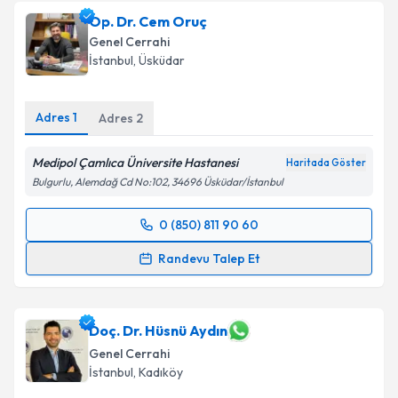
Op. Dr. Cem Oruç
Genel Cerrahi
İstanbul
, Üsküdar
Adres
1
Adres
2
Medipol Çamlıca Üniversite Hastanesi
Haritada Göster
Bulgurlu, Alemdağ Cd No:102, 34696 Üsküdar/İstanbul
0 (850) 811 90 60
Randevu Takvimi Talebi
Randevu Talep Et
Op. Dr. Cem Oruç
için randevu takvimi talebi
oluşturun. Size bu uzmandan randevu almanız için bir
takvim hazırlandığında e-posta ile bilgilendireceğiz.
Doç. Dr. Hüsnü Aydın
Genel Cerrahi
E-posta Adresiniz
İstanbul
, Kadıköy