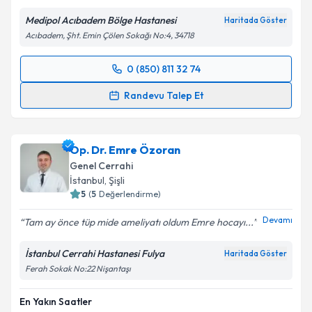
Medipol Acıbadem Bölge Hastanesi
Haritada Göster
Acıbadem, Şht. Emin Çölen Sokağı No:4, 34718
Kişisel verilerimin işlenmesine ilişkin
Aydınlatma
Metni
'ni okudum ve kişisel verilerimin belirtilen
0 (850) 811 32 74
kapsamda işlenmesini kabul ediyorum.
Randevu Takvimi Talebi
Randevu Talep Et
Takvim Talebini Gönder
Doç. Dr. Hüsnü Aydın
için randevu takvimi talebi
oluşturun. Size bu uzmandan randevu almanız için bir
Op. Dr. Emre Özoran
takvim hazırlandığında e-posta ile bilgilendireceğiz.
Genel Cerrahi
E-posta Adresiniz
İstanbul
, Şişli
5
(
5
Değerlendirme)
Devamı
Tam ay önce tüp mide ameliyatı oldum Emre hocayı...
Kişisel verilerimin işlenmesine ilişkin
Aydınlatma
İstanbul Cerrahi Hastanesi Fulya
Haritada Göster
Metni
'ni okudum ve kişisel verilerimin belirtilen
Ferah Sokak No:22 Nişantaşı
kapsamda işlenmesini kabul ediyorum.
En Yakın Saatler