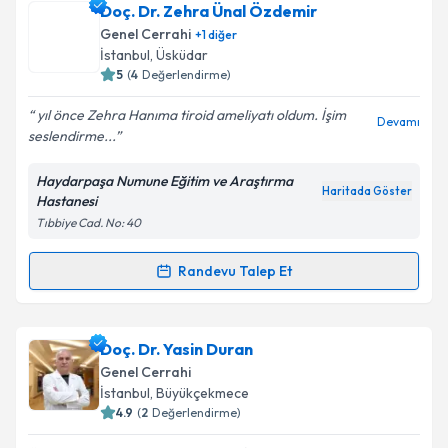
Doç. Dr. Hakan Bölükbaşı
için randevu takvimi talebi
Doç. Dr. Zehra Ünal Özdemir
oluşturun. Size bu uzmandan randevu almanız için bir
Genel Cerrahi
+
1
diğer
takvim hazırlandığında e-posta ile bilgilendireceğiz.
İstanbul
, Üsküdar
5
(
4
Değerlendirme)
E-posta Adresiniz
yıl önce Zehra Hanıma tiroid ameliyatı oldum. İşim
Devamı
seslendirme...
Haydarpaşa Numune Eğitim ve Araştırma
Kişisel verilerimin işlenmesine ilişkin
Aydınlatma
Haritada Göster
Hastanesi
Metni
'ni okudum ve kişisel verilerimin belirtilen
Tıbbiye Cad. No: 40
kapsamda işlenmesini kabul ediyorum.
Randevu Talep Et
Randevu Takvimi Talebi
Takvim Talebini Gönder
Doç. Dr. Zehra Ünal Özdemir
için randevu takvimi
Doç. Dr. Yasin Duran
talebi oluşturun. Size bu uzmandan randevu almanız
Genel Cerrahi
için bir takvim hazırlandığında e-posta ile
İstanbul
, Büyükçekmece
bilgilendireceğiz.
4.9
(
2
Değerlendirme)
E-posta Adresiniz