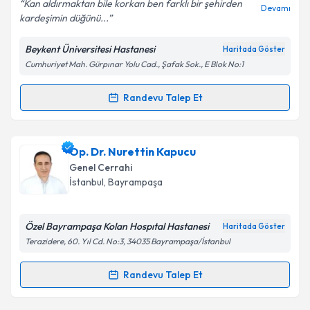
Kan aldırmaktan bile korkan ben farklı bir şehirden
Devamı
kardeşimin düğünü...
Beykent Üniversitesi Hastanesi
Haritada Göster
Cumhuriyet Mah. Gürpınar Yolu Cad., Şafak Sok., E Blok No:1
Kişisel verilerimin işlenmesine ilişkin
Aydınlatma
Metni
'ni okudum ve kişisel verilerimin belirtilen
kapsamda işlenmesini kabul ediyorum.
Randevu Talep Et
Randevu Takvimi Talebi
Takvim Talebini Gönder
Doç. Dr. Yasin Duran
için randevu takvimi talebi
Op. Dr. Nurettin Kapucu
oluşturun. Size bu uzmandan randevu almanız için bir
Genel Cerrahi
takvim hazırlandığında e-posta ile bilgilendireceğiz.
İstanbul
, Bayrampaşa
E-posta Adresiniz
Özel Bayrampaşa Kolan Hospıtal Hastanesi
Haritada Göster
Terazidere, 60. Yıl Cd. No:3, 34035 Bayrampaşa/İstanbul
Kişisel verilerimin işlenmesine ilişkin
Aydınlatma
Randevu Talep Et
Randevu Takvimi Talebi
Metni
'ni okudum ve kişisel verilerimin belirtilen
kapsamda işlenmesini kabul ediyorum.