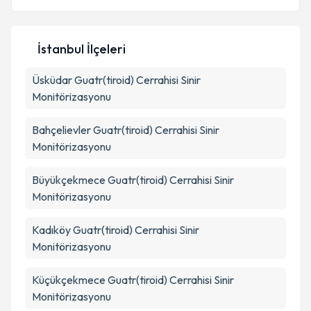
E-posta Adresiniz
İstanbul İlçeleri
Üsküdar
Kişisel verilerimin işlenmesine ilişkin
Guatr(tiroid) Cerrahisi Sinir
Aydınlatma
Metni
'ni okudum ve kişisel verilerimin belirtilen
Monitörizasyonu
kapsamda işlenmesini kabul ediyorum.
Bahçelievler
Guatr(tiroid) Cerrahisi Sinir
Monitörizasyonu
Takvim Talebini Gönder
Büyükçekmece
Guatr(tiroid) Cerrahisi Sinir
Monitörizasyonu
Kadıköy
Guatr(tiroid) Cerrahisi Sinir
Monitörizasyonu
Küçükçekmece
Guatr(tiroid) Cerrahisi Sinir
Monitörizasyonu