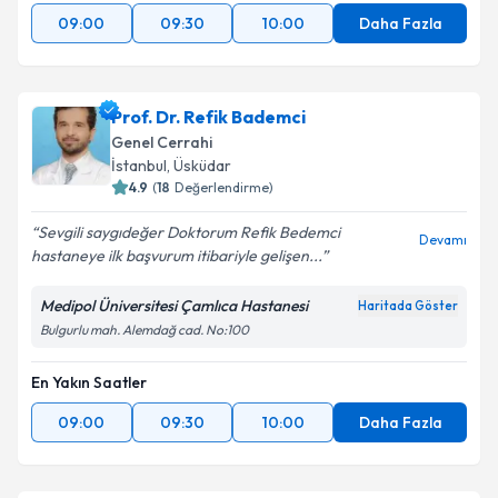
Takvim Talebini Gönder
09:00
09:30
10:00
Daha Fazla
Prof. Dr. Refik Bademci
Genel Cerrahi
İstanbul
, Üsküdar
4.9
(
18
Değerlendirme)
Sevgili saygıdeğer Doktorum Refik Bedemci
Devamı
hastaneye ilk başvurum itibariyle gelişen...
Medipol Üniversitesi Çamlıca Hastanesi
Haritada Göster
Bulgurlu mah. Alemdağ cad. No:100
En Yakın Saatler
09:00
09:30
10:00
Daha Fazla