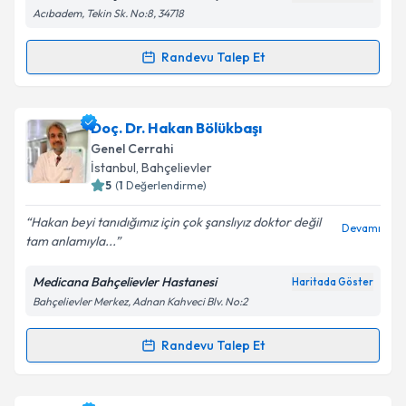
Acıbadem, Tekin Sk. No:8, 34718
Kişisel verilerimin işlenmesine ilişkin
Aydınlatma
Metni
'ni okudum ve kişisel verilerimin belirtilen
Randevu Talep Et
kapsamda işlenmesini kabul ediyorum.
Randevu Takvimi Talebi
Takvim Talebini Gönder
Prof. Dr. H. Hilal Ünal
için randevu takvimi talebi
Doç. Dr. Hakan Bölükbaşı
oluşturun. Size bu uzmandan randevu almanız için bir
Genel Cerrahi
takvim hazırlandığında e-posta ile bilgilendireceğiz.
İstanbul
, Bahçelievler
5
(
1
Değerlendirme)
E-posta Adresiniz
Hakan beyi tanıdığımız için çok şanslıyız doktor değil
Devamı
tam anlamıyla...
Medicana Bahçelievler Hastanesi
Haritada Göster
Kişisel verilerimin işlenmesine ilişkin
Aydınlatma
Bahçelievler Merkez, Adnan Kahveci Blv. No:2
Metni
'ni okudum ve kişisel verilerimin belirtilen
kapsamda işlenmesini kabul ediyorum.
Randevu Talep Et
Randevu Takvimi Talebi
Takvim Talebini Gönder