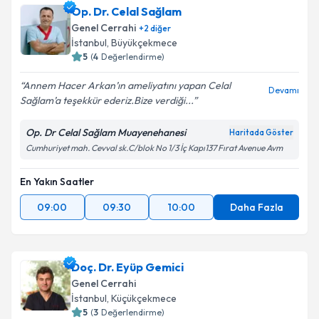
Op. Dr. Celal Sağlam
Genel Cerrahi
+
2
diğer
İstanbul
, Büyükçekmece
5
(
4
Değerlendirme)
Annem Hacer Arkan’ın ameliyatını yapan Celal
Devamı
Sağlam’a teşekkür ederiz.Bize verdiği...
Op. Dr Celal Sağlam Muayenehanesi
Haritada Göster
Cumhuriyet mah. Cevval sk.C/blok No 1/3 İç Kapı137 Fırat Avenue Avm
En Yakın Saatler
09:00
09:30
10:00
Daha Fazla
Doç. Dr. Eyüp Gemici
Genel Cerrahi
İstanbul
, Küçükçekmece
5
(
3
Değerlendirme)