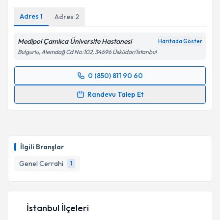
Adres
1
Adres
2
Medipol Çamlıca Üniversite Hastanesi
Haritada Göster
Bulgurlu, Alemdağ Cd No:102, 34696 Üsküdar/İstanbul
0 (850) 811 90 60
Randevu Takvimi Talebi
Randevu Talep Et
Op. Dr. Cem Oruç
için randevu takvimi talebi
oluşturun. Size bu uzmandan randevu almanız için bir
takvim hazırlandığında e-posta ile bilgilendireceğiz.
İlgili Branşlar
E-posta Adresiniz
Genel Cerrahi
1
Kişisel verilerimin işlenmesine ilişkin
Aydınlatma
İstanbul İlçeleri
Metni
'ni okudum ve kişisel verilerimin belirtilen