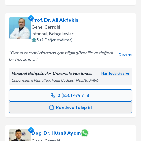
Prof. Dr. Ali Aktekin
Genel Cerrahi
İstanbul
, Bahçelievler
5
(
2
Değerlendirme)
Genel cerrahi alanında çok bilgili güvenilir ve değerli
Devamı
bir hocamız....
Medipol Bahçelievler Üniversite Hastanesi
Haritada Göster
Çobançesme Mahallesi, Fatih Caddesi, No:1/8, 34196
0 (850) 474 71 81
Randevu Takvimi Talebi
Randevu Talep Et
Prof. Dr. Ali Aktekin
için randevu takvimi talebi
oluşturun. Size bu uzmandan randevu almanız için bir
takvim hazırlandığında e-posta ile bilgilendireceğiz.
Doç. Dr. Hüsnü Aydın