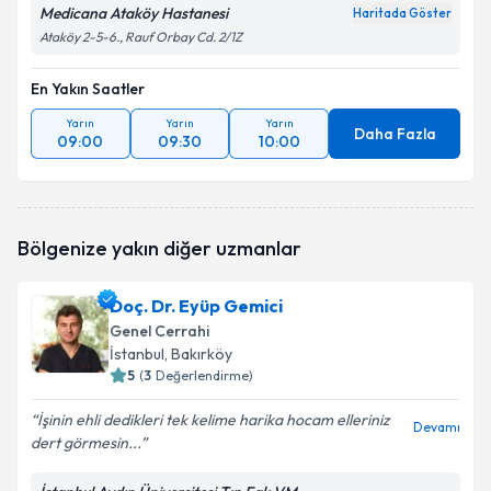
Medicana Ataköy Hastanesi
Haritada Göster
Ataköy 2-5-6., Rauf Orbay Cd. 2/1Z
En Yakın Saatler
Yarın
Yarın
Yarın
Daha Fazla
09:00
09:30
10:00
Bölgenize yakın diğer uzmanlar
Doç. Dr. Eyüp Gemici
Genel Cerrahi
İstanbul
, Bakırköy
5
(
3
Değerlendirme)
İşinin ehli dedikleri tek kelime harika hocam elleriniz
Devamı
dert görmesin...