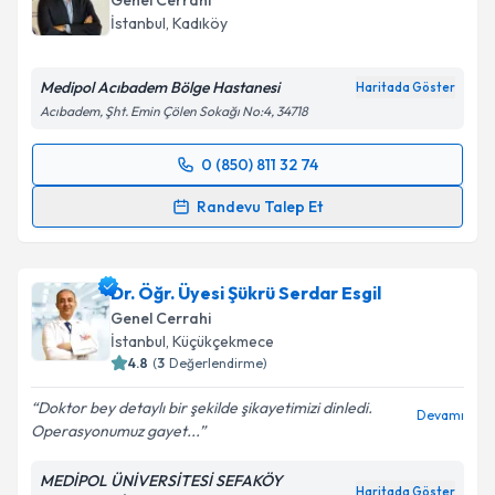
Genel Cerrahi
E-posta Adresiniz
İstanbul
, Kadıköy
Medipol Acıbadem Bölge Hastanesi
Haritada Göster
Acıbadem, Şht. Emin Çölen Sokağı No:4, 34718
Kişisel verilerimin işlenmesine ilişkin
Aydınlatma
Metni
'ni okudum ve kişisel verilerimin belirtilen
0 (850) 811 32 74
kapsamda işlenmesini kabul ediyorum.
Randevu Takvimi Talebi
Randevu Talep Et
Takvim Talebini Gönder
Doç. Dr. Hüsnü Aydın
için randevu takvimi talebi
oluşturun. Size bu uzmandan randevu almanız için bir
Dr. Öğr. Üyesi Şükrü Serdar Esgil
takvim hazırlandığında e-posta ile bilgilendireceğiz.
Genel Cerrahi
E-posta Adresiniz
İstanbul
, Küçükçekmece
4.8
(
3
Değerlendirme)
Doktor bey detaylı bir şekilde şikayetimizi dinledi.
Devamı
Operasyonumuz gayet...
Kişisel verilerimin işlenmesine ilişkin
Aydınlatma
Metni
'ni okudum ve kişisel verilerimin belirtilen
MEDİPOL ÜNİVERSİTESİ SEFAKÖY
kapsamda işlenmesini kabul ediyorum.
Haritada Göster