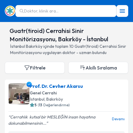
Doktor, klinik ara...
Guatr(tiroid) Cerrahisi Sinir
Monitörizasyonu, Bakırköy - İstanbul
İstanbul
Bakırköy
içinde toplam
10
Guatr(tiroid) Cerrahisi Sinir
Monitörizasyonu
uygulayan doktor - uzman bulundu
Filtrele
Akıllı Sıralama
Prof. Dr. Cevher Akarsu
Genel Cerrahi
İstanbul
, Bakırköy
5
(
13
Değerlendirme)
Cerrahlık ️ kutsal bir MESLEĞİN insan hayatına
Devamı
dokunabilmensinin...