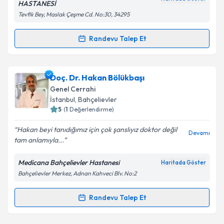
HASTANESİ
Tevfik Bey, Maslak Çeşme Cd. No:30, 34295
Takvim Talebini Gönder
Randevu Talep Et
Randevu Takvimi Talebi
Dr. Öğr. Üyesi Şükrü Serdar Esgil
için randevu
Doç. Dr. Hakan Bölükbaşı
takvimi talebi oluşturun. Size bu uzmandan randevu
Genel Cerrahi
almanız için bir takvim hazırlandığında e-posta ile
İstanbul
, Bahçelievler
bilgilendireceğiz.
5
(
1
Değerlendirme)
E-posta Adresiniz
Hakan beyi tanıdığımız için çok şanslıyız doktor değil
Devamı
tam anlamıyla...
Medicana Bahçelievler Hastanesi
Haritada Göster
Bahçelievler Merkez, Adnan Kahveci Blv. No:2
Kişisel verilerimin işlenmesine ilişkin
Aydınlatma
Metni
'ni okudum ve kişisel verilerimin belirtilen
kapsamda işlenmesini kabul ediyorum.
Randevu Talep Et
Randevu Takvimi Talebi