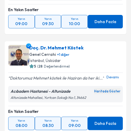
En Yakın Saatler
Yarın
Yarın
Yarın
Daha Fazla
09:00
09:30
10:00
Doç. Dr. Mehmet Köstek
Genel Cerrahi
+
1
diğer
İstanbul
, Üsküdar
5
(
28
Değerlendirme)
Devamı
Doktorumuz Mehmet köstek ile Haziran da her iki...
Acıbadem Hastanesi - Altunizade
Haritada Göster
Altunizade Mahallesi, Yurtcan Sokağı No:1, 34662
En Yakın Saatler
Yarın
Yarın
Yarın
Daha Fazla
08:00
08:30
09:00