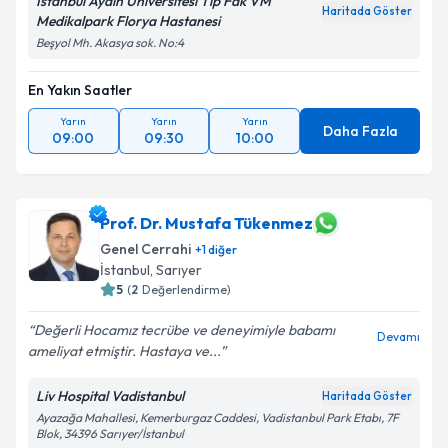
İstanbul Aydın Üniversitesi Tıp Fak VM
Haritada Göster
Medikalpark Florya Hastanesi
Beşyol Mh. Akasya sok. No:4
En Yakın Saatler
Yarın
Yarın
Yarın
Daha Fazla
09:00
09:30
10:00
Prof. Dr. Mustafa Tükenmez
Genel Cerrahi
+
1
diğer
İstanbul
, Sarıyer
5
(
2
Değerlendirme)
Değerli Hocamız tecrübe ve deneyimiyle babamı
Devamı
ameliyat etmiştir. Hastaya ve...
Liv Hospital Vadistanbul
Haritada Göster
Ayazağa Mahallesi, Kemerburgaz Caddesi, Vadistanbul Park Etabı, 7F
Blok, 34396 Sarıyer/İstanbul