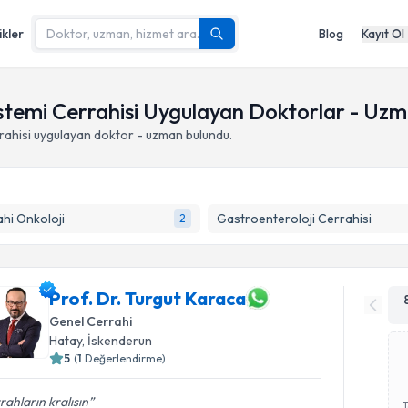
ikler
Blog
Kayıt Ol
istemi Cerrahisi Uygulayan Doktorlar - Uz
rahisi
uygulayan doktor - uzman bulundu.
hi Onkoloji
Gastroenteroloji Cerrahisi
2
Prof. Dr. Turgut Karaca
Genel Cerrahi
Hatay
,
İskenderun
5
(
1
Değerlendirme)
rahların kralısın