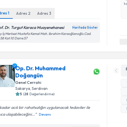
ka
dres
1
Adres
2
Adres
3
of. Dr. Turgut Karaca Muayenehanesi
Haritada Göster
y İş Merkezi Mustafa Kemal Mah. Ibrahim Karaoğlanoğlu Cad.
58 Kat:10 Daire:57
Op. Dr. Muhammed
Doğangün
Genel Cerrahi
Sakarya
,
Serdivan
5
(
28
Değerlendirme)
kadar acılı bir rahatsızlığın uygulanacak tedaviler ile
ca ulaşabileceğini...
Devamı