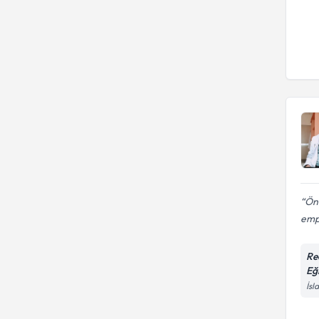
Önc
empa
Re
Eğ
İsl