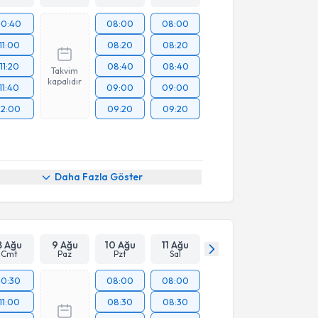
10:40
08:00
08:00
11:00
08:20
08:20
11:20
08:40
08:40
Takvim
kapalıdır
11:40
09:00
09:00
12:00
09:20
09:20
Daha Fazla Göster
8 Ağu
9 Ağu
10 Ağu
11 Ağu
Cmt
Paz
Pzt
Sal
10:30
08:00
08:00
11:00
08:30
08:30