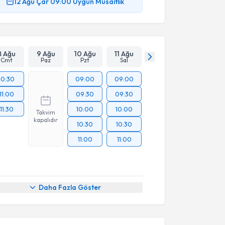
12 Ağu
Çar
09:00
Uygun Müsaitlik
8 Ağu
9 Ağu
10 Ağu
11 Ağu
Cmt
Paz
Pzt
Sal
10:30
09:00
09:00
11:00
09:30
09:30
11:30
10:00
10:00
Takvim
kapalıdır
10:30
10:30
11:00
11:00
Daha Fazla Göster