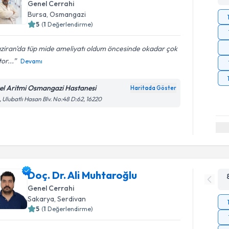
Genel Cerrahi
Bursa
,
Osmangazi
5
(
1
Değerlendirme)
ziran'da tüp mide ameliyatı oldum öncesinde okadar çok
or...
Devamı
el Aritmi Osmangazi Hastanesi
Haritada Göster
, Ulubatlı Hasan Blv. No:48 D:62, 16220
Doç. Dr. Ali Muhtaroğlu
Genel Cerrahi
Sakarya
,
Serdivan
5
(
1
Değerlendirme)