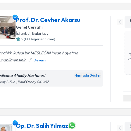
Prof. Dr. Cevher Akarsu
Genel Cerrahi
İstanbul
,
Bakırköy
5
(
13
Değerlendirme)
rahlık ️ kutsal bir MESLEĞİN insan hayatına
ka
nabilmensinin...
Devamı
dicana Ataköy Hastanesi
Haritada Göster
köy 2-5-6., Rauf Orbay Cd. 2/1Z
Op. Dr. Salih Yılmaz