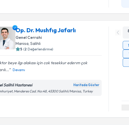
Op. Dr. Mushfıg Jafarlı
Genel Cerrahi
Manisa
,
Salihli
5
(
2
Değerlendirme)
tor beye ilgı alakası için cok tesekkur ederım çok
ılı...
Devamı
el Salihli Hastanesi
Haritada Göster
huriyet, Menderes Cad. No:48, 45300 Salihli/Manisa, Turkey