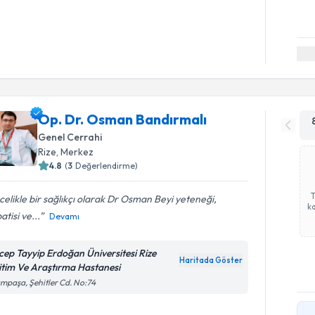
Op. Dr. Osman Bandırmalı
Genel Cerrahi
Rize
,
Merkez
4.8
(
3
Değerlendirme)
elikle bir sağlıkçı olarak Dr Osman Beyi yeteneği,
ka
tisi ve...
Devamı
cep Tayyip Erdoğan Üniversitesi Rize
Haritada Göster
itim Ve Araştırma Hastanesi
ampaşa, Şehitler Cd. No:74