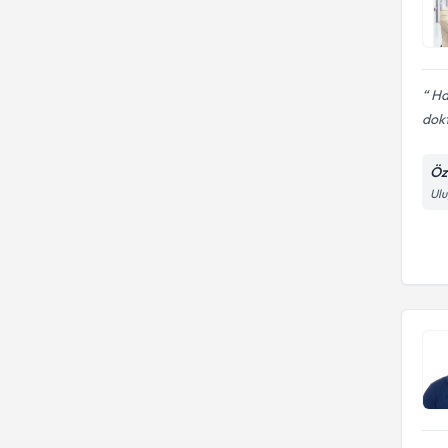
Ha
dokt
Öz
Ulu