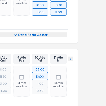
palıdır
kapalıdır
10:30
10:30
11:00
11:00
Daha Fazla Göster
8 Ağu
9 Ağu
10 Ağu
11 Ağu
Cmt
Paz
Pzt
Sal
11:00
09:00
11:30
10:00
Takvim
Takvim
13:00
11:00
kapalıdır
kapalıdır
14:00
12:30