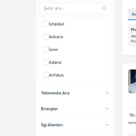
A
İstanbul
Pr
Ata
Ankara
No:
İzmir
Adana
Antalya
Aydın
Yakınımda Ara
Balıkesir
Branşlar
Konumuma yakın uzmanları
Bu 
göster
sonu
İlgi Alanları