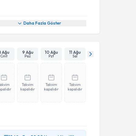
Daha Fazla Göster
8 Ağu
9 Ağu
10 Ağu
11 Ağu
Cmt
Paz
Pzt
Sal
Takvim
Takvim
Takvim
Takvim
palıdır
kapalıdır
kapalıdır
kapalıdır