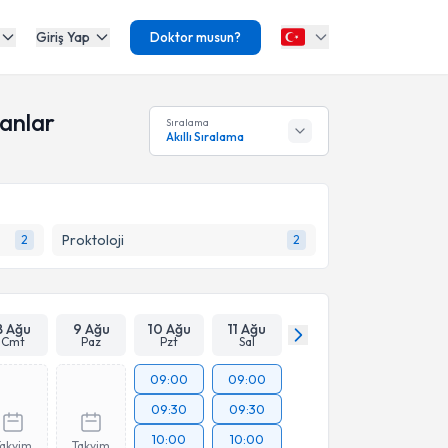
Giriş Yap
Doktor musun?
manlar
Sıralama
Akıllı Sıralama
Proktoloji
2
2
8 Ağu
9 Ağu
10 Ağu
11 Ağu
Cmt
Paz
Pzt
Sal
09:00
09:00
09:30
09:30
10:00
10:00
Takvim
Takvim