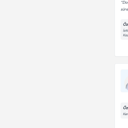
Doç
süre
Öz
İst
Kaz
Öz
Kem