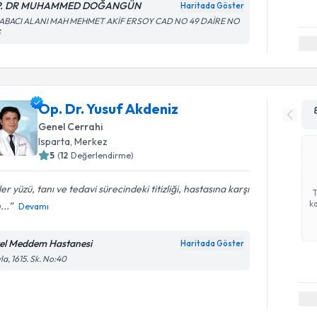
P. DR MUHAMMED DOĞANGÜN
Haritada Göster
ABACI ALANI MAH MEHMET AKİF ERSOY CAD NO 49 DAİRE NO
3
Op. Dr. Yusuf Akdeniz
Genel Cerrahi
Isparta
,
Merkez
5
(
12
Değerlendirme)
er yüzü, tanı ve tedavi sürecindeki titizliği, hastasına karşı
ka
...
Devamı
el Meddem Hastanesi
Haritada Göster
la, 1615. Sk. No:40