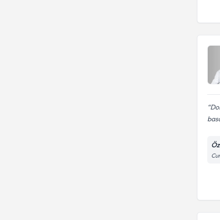
Dok
basar
Öz
Cum