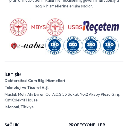
platformudur. Sertifikaları ile tescillenmiş güvenilir altyapısıyla
sağlık hizmetlerine erişim sağlar.
İLETİŞİM
Doktorsitesi Com Bilgi Hizmetleri
Teknoloji ve Ticaret A.Ş.
Maslak Mah. Ahi Evran Cd. A.O.S 55 Sokak No:2 Aksoy Plaza Giriş
Kat Kolektif House
İstanbul, Türkiye
SAĞLIK
PROFESYONELLER