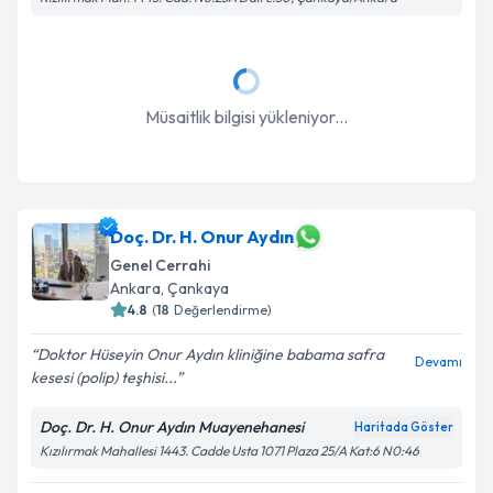
Takvim Talebini Gönder
Müsaitlik bilgisi yükleniyor...
Doç. Dr. H. Onur Aydın
Genel Cerrahi
Ankara
, Çankaya
4.8
(
18
Değerlendirme)
Doktor Hüseyin Onur Aydın kliniğine babama safra
Devamı
kesesi (polip) teşhisi...
Doç. Dr. H. Onur Aydın Muayenehanesi
Haritada Göster
Kızılırmak Mahallesi 1443. Cadde Usta 1071 Plaza 25/A Kat:6 N0:46