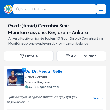
Doktor, klinik ara...
Guatr(tiroid) Cerrahisi Sinir
Monitörizasyonu, Keçiören - Ankara
Ankara
Keçiören
içinde toplam
10
Guatr(tiroid) Cerrahisi Sinir
Monitörizasyonu
uygulayan doktor - uzman bulundu
Filtrele
Akıllı Sıralama
Op. Dr. Müjdat Güller
Genel Cerrahi
Ankara
, Keçiören
4.9
(
4
Değerlendirme)
Çok detaycı ve ilgili bir hekim. Herşey için çok
Devamı
teşekkürler....