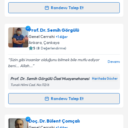
Metni
'ni okudum ve kişisel verilerimin belirtilen
kapsamda işlenmesini kabul ediyorum.
Randevu Talep Et
Randevu Takvimi Talebi
Takvim Talebini Gönder
Prof. Dr. Namık Özkan
için randevu takvimi talebi
Prof. Dr. Semih Görgülü
oluşturun. Size bu uzmandan randevu almanız için bir
Genel Cerrahi
+
1
diğer
takvim hazırlandığında e-posta ile bilgilendireceğiz.
Ankara
, Çankaya
5
(
8
Değerlendirme)
E-posta Adresiniz
Sizin gibi insanlar olduğunu bilmek bile mutlu ediyor
Devamı
beni... Allah...
Prof. Dr. Semih Görgülü Özel Muayenehanesi
Haritada Göster
Kişisel verilerimin işlenmesine ilişkin
Aydınlatma
Tunalı Hilmi Cad. No:112/6
Metni
'ni okudum ve kişisel verilerimin belirtilen
kapsamda işlenmesini kabul ediyorum.
Randevu Talep Et
Randevu Takvimi Talebi
Takvim Talebini Gönder
Prof. Dr. Semih Görgülü
için randevu takvimi talebi
Doç. Dr. Bülent Çomçalı
oluşturun. Size bu uzmandan randevu almanız için bir
Genel Cerrahi
+
1
diğer