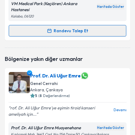
VM Medical Park (Keçiören) Ankara
Haritada Göster
Hastanesi
Kalaba, 06120
Randevu Talep Et
Randevu Takvimi Talebi
Op. Dr. Müjdat Güller
için randevu takvimi talebi
Bölgenize yakın diğer uzmanlar
oluşturun. Size bu uzmandan randevu almanız için bir
takvim hazırlandığında e-posta ile bilgilendireceğiz.
Prof. Dr. Ali Uğur Emre
E-posta Adresiniz
Genel Cerrahi
Ankara
, Çankaya
5
(
8
Değerlendirme)
Kişisel verilerimin işlenmesine ilişkin
Aydınlatma
rof. Dr. Ali Uğur Emre'ye eşimin tiroid kanseri
Devamı
Metni
'ni okudum ve kişisel verilerimin belirtilen
ameliyatı için...
kapsamda işlenmesini kabul ediyorum.
Prof. Dr. Ali Uğur Emre Muayenehane
Haritada Göster
Kızılırmak Mah. 1443. Cad. No:25A Daire:50, Çankaya/Ankara