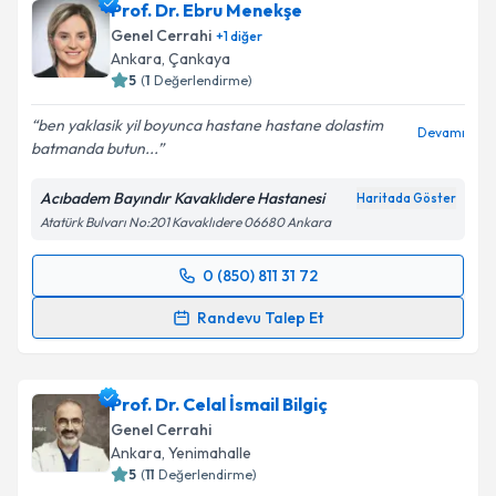
Prof. Dr. Ebru Menekşe
Genel Cerrahi
+
1
diğer
Ankara
, Çankaya
5
(
1
Değerlendirme)
ben yaklasik yil boyunca hastane hastane dolastim
Devamı
batmanda butun...
Acıbadem Bayındır Kavaklıdere Hastanesi
Haritada Göster
Atatürk Bulvarı No:201 Kavaklıdere 06680 Ankara
0 (850) 811 31 72
Randevu Takvimi Talebi
Randevu Talep Et
Prof. Dr. Ebru Menekşe
için randevu takvimi talebi
oluşturun. Size bu uzmandan randevu almanız için bir
Prof. Dr. Celal İsmail Bilgiç
takvim hazırlandığında e-posta ile bilgilendireceğiz.
Genel Cerrahi
E-posta Adresiniz
Ankara
, Yenimahalle
5
(
11
Değerlendirme)