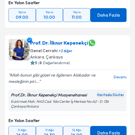
En Yakın Saatler
Yarın
Yarın
Yarın
Daha Fazla
09:00
10:00
11:00
Prof. Dr. İlknur Kepenekçi
Genel Cerrahi
+
2
diğer
Ankara
, Çankaya
5
(
8
Değerlendirme)
Allah bunun gibi güzel ve ilgilenen Alakadar ve
Devamı
mesleğinin piri...
Prof.Dr. İlknur Kepenekçi Muayenehanesi
Haritada Göster
Kızılırmak Mah. 1443.Cad. Yda Center İş Merkezi No:A2 - D: 136
Çankaya/Ankara
En Yakın Saatler
11 Ağu
11 Ağu
12 Ağu
Daha Fazla