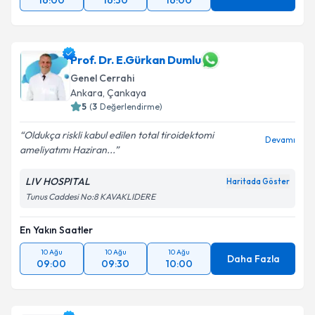
16:00
16:30
16:00
Prof. Dr. E.Gürkan Dumlu
Genel Cerrahi
Ankara
, Çankaya
5
(
3
Değerlendirme)
Oldukça riskli kabul edilen total tiroidektomi
Devamı
ameliyatımı Haziran...
LIV HOSPITAL
Haritada Göster
Tunus Caddesi No:8 KAVAKLIDERE
En Yakın Saatler
10 Ağu
10 Ağu
10 Ağu
Daha Fazla
09:00
09:30
10:00