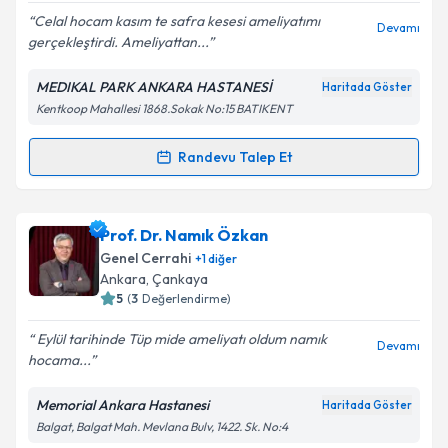
Celal hocam kasım te safra kesesi ameliyatımı
Devamı
gerçekleştirdi. Ameliyattan...
Kişisel verilerimin işlenmesine ilişkin
Aydınlatma
Metni
'ni okudum ve kişisel verilerimin belirtilen
MEDIKAL PARK ANKARA HASTANESİ
Haritada Göster
kapsamda işlenmesini kabul ediyorum.
Kentkoop Mahallesi 1868.Sokak No:15 BATIKENT
Takvim Talebini Gönder
Randevu Talep Et
Randevu Takvimi Talebi
Prof. Dr. Celal İsmail Bilgiç
için randevu takvimi
Prof. Dr. Namık Özkan
talebi oluşturun. Size bu uzmandan randevu almanız
Genel Cerrahi
+
1
diğer
için bir takvim hazırlandığında e-posta ile
Ankara
, Çankaya
bilgilendireceğiz.
5
(
3
Değerlendirme)
E-posta Adresiniz
Eylül tarihinde Tüp mide ameliyatı oldum namık
Devamı
hocama...
Memorial Ankara Hastanesi
Haritada Göster
Balgat, Balgat Mah. Mevlana Bulv, 1422. Sk. No:4
Kişisel verilerimin işlenmesine ilişkin
Aydınlatma