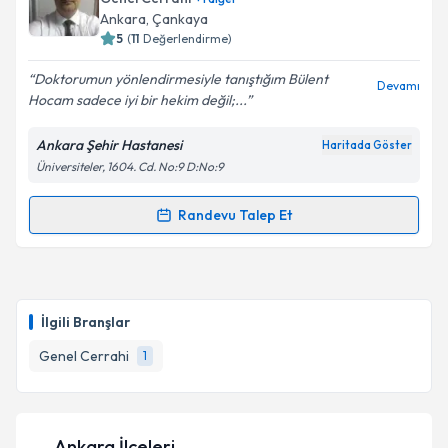
takvim hazırlandığında e-posta ile bilgilendireceğiz.
Ankara
, Çankaya
5
(
11
Değerlendirme)
E-posta Adresiniz
Doktorumun yönlendirmesiyle tanıştığım Bülent
Devamı
Hocam sadece iyi bir hekim değil;...
Ankara Şehir Hastanesi
Haritada Göster
Kişisel verilerimin işlenmesine ilişkin
Aydınlatma
Üniversiteler, 1604. Cd. No:9 D:No:9
Metni
'ni okudum ve kişisel verilerimin belirtilen
kapsamda işlenmesini kabul ediyorum.
Randevu Talep Et
Randevu Takvimi Talebi
Takvim Talebini Gönder
Doç. Dr. Bülent Çomçalı
için randevu takvimi talebi
oluşturun. Size bu uzmandan randevu almanız için bir
İlgili Branşlar
takvim hazırlandığında e-posta ile bilgilendireceğiz.
Genel Cerrahi
1
E-posta Adresiniz
Ankara İlçeleri