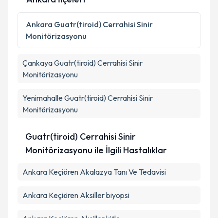
Kişisel verilerimin işlenmesine ilişkin
Aydınlatma
Metni
'ni okudum ve kişisel verilerimin belirtilen
Ankara
Guatr(tiroid) Cerrahisi Sinir
kapsamda işlenmesini kabul ediyorum.
Monitörizasyonu
Takvim Talebini Gönder
Çankaya
Guatr(tiroid) Cerrahisi Sinir
Monitörizasyonu
Yenimahalle
Guatr(tiroid) Cerrahisi Sinir
Monitörizasyonu
Guatr(tiroid) Cerrahisi Sinir
Monitörizasyonu ile İlgili Hastalıklar
Ankara Keçiören Akalazya Tanı Ve Tedavisi
Ankara Keçiören Aksiller biyopsi