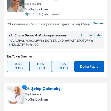
Diş Hekimi
Muğla
, Bodrum
5
(
60
Değerlendirme)
Devamı
Bodrumda en temiz iş yapan ve en güvenilir diş kliniği
Dr. Saime Berna Atilla Muayenehanesi
Haritada Göster
YOKUŞBAŞI MAH. KIBRIS ŞEHİTLERİ CAD. HİKMET ESKİTÜRK İŞ
MERKEZİ 51-1A 48400
En Yakın Saatler
10 Ağu
10 Ağu
11 Ağu
Daha Fazla
10:00
10:30
10:00
Dt. Şekip Çakmakçı
Diş Hekimi
Muğla
, Bodrum