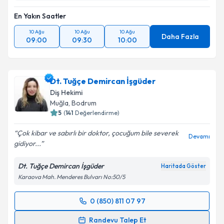
En Yakın Saatler
10 Ağu
10 Ağu
10 Ağu
Daha Fazla
09:00
09:30
10:00
Dt. Tuğçe Demircan İşgüder
Diş Hekimi
Muğla
, Bodrum
5
(
141
Değerlendirme)
Çok kibar ve sabırlı bir doktor, çocuğum bile severek
Devamı
gidiyor...
Dt. Tuğçe Demircan İşgüder
Haritada Göster
Karaova Mah. Menderes Bulvarı No:50/5
0 (850) 811 07 97
Randevu Takvimi Talebi
Randevu Talep Et