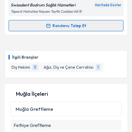
Swissdent Bodrum Sağlık Hizmetleri
Haritada Göster
Tepecik Mahallesi Neyzen Teyfik Caddesi 68/B
Randevu Talep Et
Randevu Takvimi Talebi
Dt. Şekip Çakmakçı
için randevu takvimi talebi
oluşturun. Size bu uzmandan randevu almanız için bir
İlgili Branşlar
takvim hazırlandığında e-posta ile bilgilendireceğiz.
Diş Hekimi
Ağız, Diş ve Çene Cerrahisi
5
1
E-posta Adresiniz
Muğla İlçeleri
Kişisel verilerimin işlenmesine ilişkin
Aydınlatma
Metni
'ni okudum ve kişisel verilerimin belirtilen
Muğla
Greftleme
kapsamda işlenmesini kabul ediyorum.
Fethiye
Greftleme
Takvim Talebini Gönder