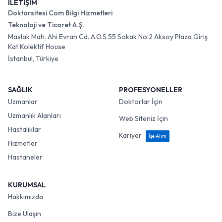
İLETİŞİM
Doktorsitesi Com Bilgi Hizmetleri
Teknoloji ve Ticaret A.Ş.
Maslak Mah. Ahi Evran Cd. A.O.S 55 Sokak No:2 Aksoy Plaza Giriş
Kat Kolektif House
İstanbul, Türkiye
SAĞLIK
PROFESYONELLER
Uzmanlar
Doktorlar İçin
Uzmanlık Alanları
Web Siteniz İçin
Hastalıklar
Kariyer
İşe Alım
Hizmetler
Hastaneler
KURUMSAL
Hakkımızda
Bize Ulaşın