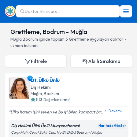
Doktor, klinik ara...
Greftleme, Bodrum - Muğla
Muğla
Bodrum
içinde toplam
5
Greftleme
uygulayan doktor -
uzman bulundu
Filtrele
Akıllı Sıralama
Dt. Ülkü Ünlü
Diş Hekimi
Muğla
, Bodrum
5
(
2
Değerlendirme)
Devamı
Ülkü hanım işini seven ve bu işi bilen kompact bır...
Diş Hekimi Ülkü Ünlü Muayenehanesi
Haritada Göster
Çarşı Mah. Cevat Şakir Cad. No:24 D:2/3 Bodrum / Muğla