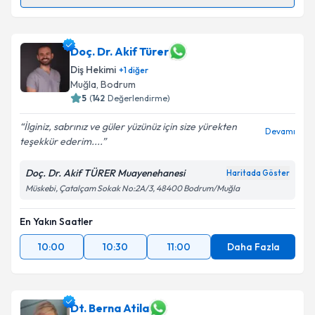
Dt. Tuğçe Demircan İşgüder
için randevu takvimi
talebi oluşturun. Size bu uzmandan randevu almanız
için bir takvim hazırlandığında e-posta ile
Doç. Dr. Akif Türer
bilgilendireceğiz.
Diş Hekimi
+
1
diğer
Muğla
, Bodrum
E-posta Adresiniz
5
(
142
Değerlendirme)
İlginiz, sabrınız ve güler yüzünüz için size yürekten
Devamı
teşekkür ederim....
Kişisel verilerimin işlenmesine ilişkin
Aydınlatma
Doç. Dr. Akif TÜRER Muayenehanesi
Haritada Göster
Metni
'ni okudum ve kişisel verilerimin belirtilen
Müskebi, Çatalçam Sokak No:2A/3, 48400 Bodrum/Muğla
kapsamda işlenmesini kabul ediyorum.
En Yakın Saatler
Takvim Talebini Gönder
10:00
10:30
11:00
Daha Fazla
Dt. Berna Atila