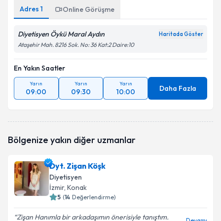
Adres
1
Online Görüşme
Diyetisyen Öykü Maral Aydın
Haritada Göster
Ataşehir Mah. 8216 Sok. No: 36 Kat:2 Daire:10
En Yakın Saatler
Yarın
Yarın
Yarın
Daha Fazla
09:00
09:30
10:00
Bölgenize yakın diğer uzmanlar
Dyt. Zişan Köşk
Diyetisyen
İzmir
, Konak
5
(
14
Değerlendirme)
Zişan Hanımla bir arkadaşımın önerisiyle tanıştım.
Devamı