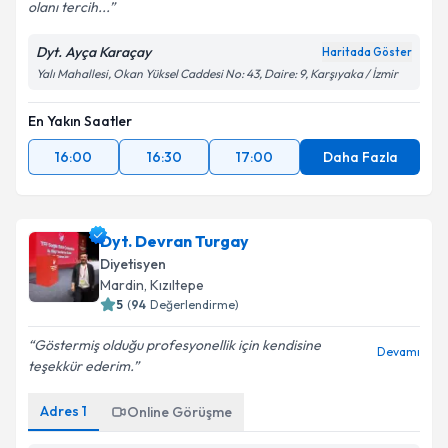
olanı tercih...
Dyt. Ayça Karaçay
Haritada Göster
Yalı Mahallesi, Okan Yüksel Caddesi No: 43, Daire: 9, Karşıyaka / İzmir
En Yakın Saatler
16:00
16:30
17:00
Daha Fazla
Dyt. Devran Turgay
Diyetisyen
Mardin
, Kızıltepe
5
(
94
Değerlendirme)
Göstermiş olduğu profesyonellik için kendisine
Devamı
teşekkür ederim.
Adres
1
Online Görüşme