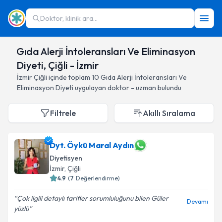
Doktor, klinik ara...
Gıda Alerji İntoleransları Ve Eliminasyon
Diyeti, Çiğli - İzmir
İzmir
Çiğli
içinde toplam
10
Gıda Alerji İntoleransları Ve
Eliminasyon Diyeti
uygulayan doktor - uzman bulundu
Filtrele
Akıllı Sıralama
Dyt. Öykü Maral Aydın
Diyetisyen
İzmir
, Çiğli
4.9
(
7
Değerlendirme)
Çok ilgili detaylı tarifler sorumluluğunu bilen Güler
Devamı
yüzlü