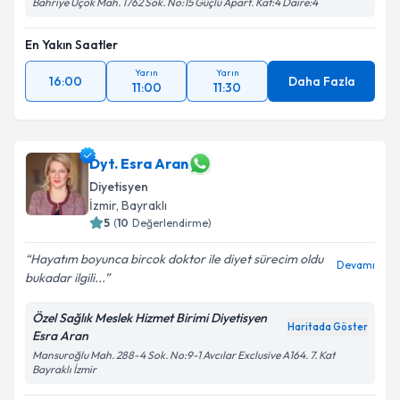
Bahriye Üçok Mah. 1762 Sok. No:15 Güçlü Apart. Kat:4 Daire:4
En Yakın Saatler
Yarın
Yarın
16:00
Daha Fazla
11:00
11:30
Dyt. Esra Aran
Diyetisyen
İzmir
, Bayraklı
5
(
10
Değerlendirme)
Hayatım boyunca bircok doktor ile diyet sürecim oldu
Devamı
bukadar ilgili...
Özel Sağlık Meslek Hizmet Birimi Diyetisyen
Haritada Göster
Esra Aran
Mansuroğlu Mah. 288-4 Sok. No:9-1 Avcılar Exclusive A164. 7. Kat
Bayraklı İzmir