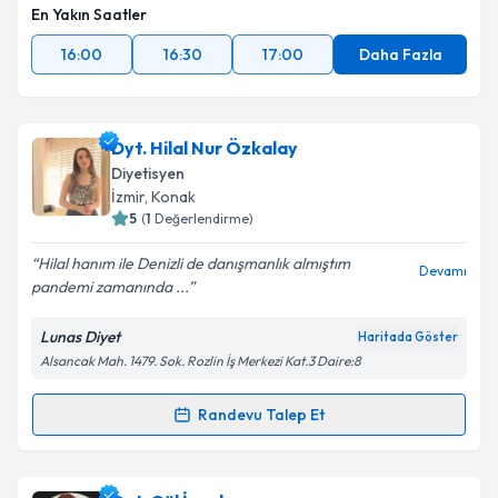
En Yakın Saatler
16:00
16:30
17:00
Daha Fazla
Dyt. Hilal Nur Özkalay
Diyetisyen
İzmir
, Konak
5
(
1
Değerlendirme)
Hilal hanım ile Denizli de danışmanlık almıştım
Devamı
pandemi zamanında ...
Lunas Diyet
Haritada Göster
Alsancak Mah. 1479. Sok. Rozlin İş Merkezi Kat.3 Daire:8
Randevu Talep Et
Randevu Takvimi Talebi