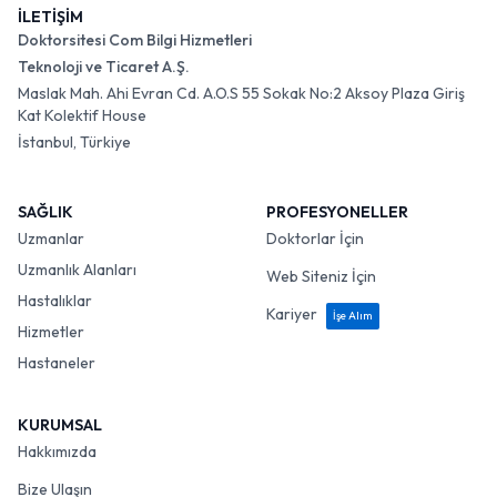
İLETİŞİM
Doktorsitesi Com Bilgi Hizmetleri
Teknoloji ve Ticaret A.Ş.
Maslak Mah. Ahi Evran Cd. A.O.S 55 Sokak No:2 Aksoy Plaza Giriş
Kat Kolektif House
İstanbul, Türkiye
SAĞLIK
PROFESYONELLER
Uzmanlar
Doktorlar İçin
Uzmanlık Alanları
Web Siteniz İçin
Hastalıklar
Kariyer
İşe Alım
Hizmetler
Hastaneler
KURUMSAL
Hakkımızda
Bize Ulaşın