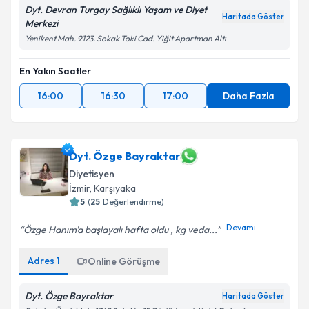
Dyt. Devran Turgay Sağlıklı Yaşam ve Diyet
Haritada Göster
Merkezi
Yenikent Mah. 9123. Sokak Toki Cad. Yiğit Apartman Altı
En Yakın Saatler
16:00
16:30
17:00
Daha Fazla
Dyt. Özge Bayraktar
Diyetisyen
İzmir
, Karşıyaka
5
(
25
Değerlendirme)
Devamı
Özge Hanım'a başlayalı hafta oldu , kg veda...
Adres
1
Online Görüşme
Dyt. Özge Bayraktar
Haritada Göster