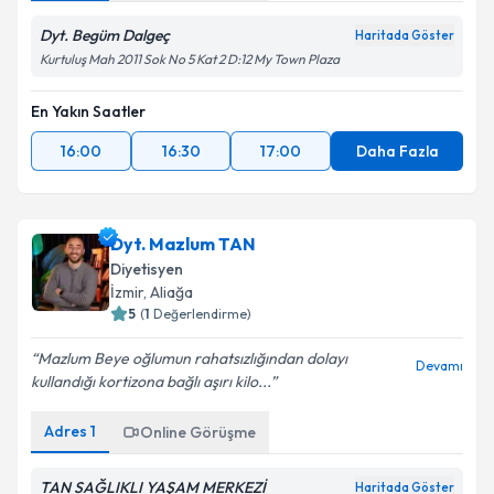
Metni
'ni okudum ve kişisel verilerimin belirtilen
kapsamda işlenmesini kabul ediyorum.
Dyt. Begüm Dalgeç
Haritada Göster
Kurtuluş Mah 2011 Sok No 5 Kat 2 D:12 My Town Plaza
Takvim Talebini Gönder
En Yakın Saatler
16:00
16:30
17:00
Daha Fazla
Dyt. Mazlum TAN
Diyetisyen
İzmir
, Aliağa
5
(
1
Değerlendirme)
Mazlum Beye oğlumun rahatsızlığından dolayı
Devamı
kullandığı kortizona bağlı aşırı kilo...
Adres
1
Online Görüşme
TAN SAĞLIKLI YAŞAM MERKEZİ
Haritada Göster