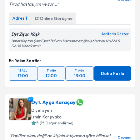
Tiroit hastasıyım ve zor...
Adres
1
Online Görüşme
Dyt Zişan Köşk
Haritada Göster
İsmet Kaptan Şair Eşref Bulvarı Karaahmetoğlu İş Merkezi No22 K6
D608 Konak İzmir
En Yakın Saatler
11 Ağu
11 Ağu
11 Ağu
Daha Fazla
11:00
12:00
13:00
Dyt. Ayça Karaçay
Diyetisyen
İzmir
, Karşıyaka
5
(
15
Değerlendirme)
Popüler olanı değil de kişinin ihtiyacına göre bilimsel
Devamı