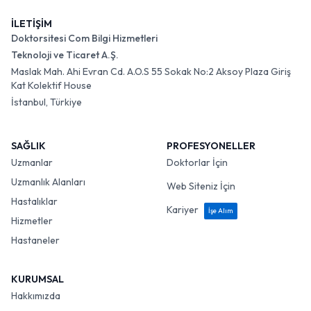
İLETİŞİM
Doktorsitesi Com Bilgi Hizmetleri
Teknoloji ve Ticaret A.Ş.
Maslak Mah. Ahi Evran Cd. A.O.S 55 Sokak No:2 Aksoy Plaza Giriş
Kat Kolektif House
İstanbul, Türkiye
SAĞLIK
PROFESYONELLER
Uzmanlar
Doktorlar İçin
Uzmanlık Alanları
Web Siteniz İçin
Hastalıklar
Kariyer
İşe Alım
Hizmetler
Hastaneler
KURUMSAL
Hakkımızda