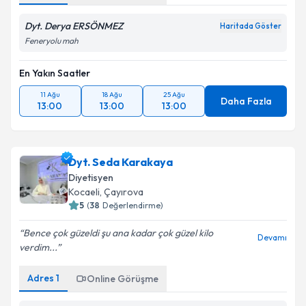
Dyt. Derya ERSÖNMEZ
Haritada Göster
Feneryolu mah
En Yakın Saatler
11 Ağu
18 Ağu
25 Ağu
Daha Fazla
13:00
13:00
13:00
Dyt. Seda Karakaya
Diyetisyen
Kocaeli
, Çayırova
5
(
38
Değerlendirme)
Bence çok güzeldi şu ana kadar çok güzel kilo
Devamı
verdim...
Adres
1
Online Görüşme