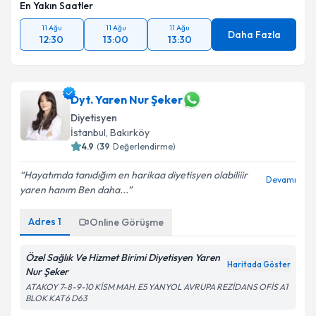
En Yakın Saatler
11 Ağu
11 Ağu
11 Ağu
Daha Fazla
12:30
13:00
13:30
Dyt. Yaren Nur Şeker
Diyetisyen
İstanbul
, Bakırköy
4.9
(
39
Değerlendirme)
Hayatımda tanıdığım en harikaa diyetisyen olabiliiir
Devamı
yaren hanım Ben daha...
Adres
1
Online Görüşme
Özel Sağlık Ve Hizmet Birimi Diyetisyen Yaren
Haritada Göster
Nur Şeker
ATAKOY 7-8-9-10 KİSM MAH. E5 YANYOL AVRUPA REZİDANS OFİS A1
BLOK KAT6 D63