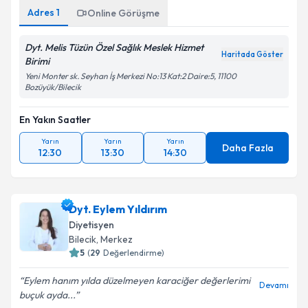
Adres
1
Online Görüşme
Dyt. Melis Tüzün Özel Sağlık Meslek Hizmet
Haritada Göster
Birimi
Yeni Monter sk. Seyhan İş Merkezi No:13 Kat:2 Daire:5, 11100
Bozüyük/Bilecik
En Yakın Saatler
Yarın
Yarın
Yarın
Daha Fazla
12:30
13:30
14:30
Dyt. Eylem Yıldırım
Diyetisyen
Bilecik
, Merkez
5
(
29
Değerlendirme)
Eylem hanım yılda düzelmeyen karaciğer değerlerimi
Devamı
buçuk ayda...