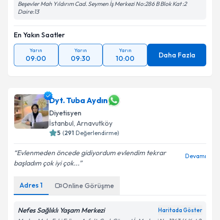
Beşevler Mah Yıldırım Cad. Seymen İş Merkezi No:286 B Blok Kat :2
Daire:13
En Yakın Saatler
Yarın
Yarın
Yarın
Daha Fazla
09:00
09:30
10:00
Dyt. Tuba Aydın
Diyetisyen
İstanbul
, Arnavutköy
5
(
291
Değerlendirme)
Evlenmeden öncede gidiyordum evlendim tekrar
Devamı
başladım çok iyi çok...
Adres
1
Online Görüşme
Nefes Sağlıklı Yaşam Merkezi
Haritada Göster