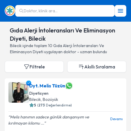
Doktor, klinik ara...
Gıda Alerji İntoleransları Ve Eliminasyon
Diyeti, Bilecik
Bilecik
içinde toplam
10
Gıda Alerji İntoleransları Ve
Eliminasyon Diyeti
uygulayan doktor - uzman bulundu
Filtrele
Akıllı Sıralama
Dyt. Melis Tüzün
Diyetisyen
Bilecik
, Bozüyük
5
(
273
Değerlendirme)
Melis hanımın sadece günlük danışanıyım ve
Devamı
kırılmayan kilomu ...