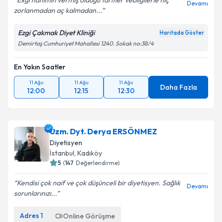
Exgi hanımın vermiş olduğu tarifler vebilgilerle hiç
Devamı
zorlanmadan aç kalmadan...
Ezgi Çakmak Diyet Kliniği
Haritada Göster
Demirtaş Cumhuriyet Mahallesi 1240. Sokak no:38/4
En Yakın Saatler
11 Ağu
11 Ağu
11 Ağu
Daha Fazla
12:00
12:15
12:30
Uzm. Dyt. Derya ERSÖNMEZ
Diyetisyen
İstanbul
, Kadıköy
5
(
147
Değerlendirme)
Kendisi çok naif ve çok düşünceli bir diyetisyen. Sağlık
Devamı
sorunlarınızı...
Adres
1
Online Görüşme