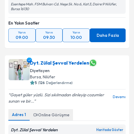
Esentepe Mah. FSM Bulvarı Cd. Neşe Sk. No:6, Kat:3, Daire:9 Nilüfer,
Bursa 16130
En Yakın Saatler
Yarın
Yarın
Yarın
Daha Fazla
09:00
09:30
10:00
Dyt. Zülal Şevval Yerdelen
Diyetisyen
Bursa
, Nilüfer
5
(
126
Değerlendirme)
Gayet güler yüzlü. Sizi sıkılmadan dinleyip cozumler
Devamı
sunan ve bir...
Adres
1
Online Görüşme
Dyt. Zülal Şevval Yerdelen
Haritada Göster