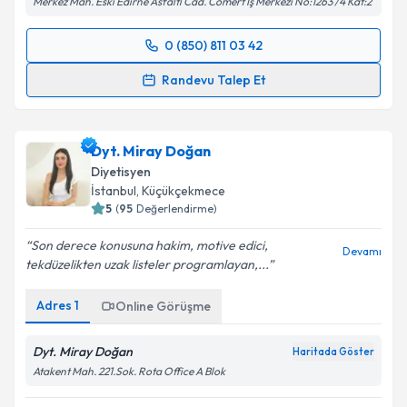
Merkez Mah. Eski Edirne Asfaltı Cad. Cömert İş Merkezi No:1263 /4 Kat:2
0 (850) 811 03 42
Randevu Takvimi Talebi
Randevu Talep Et
Dyt. Tuba Aydın
için randevu takvimi talebi oluşturun.
Size bu uzmandan randevu almanız için bir takvim
Dyt. Miray Doğan
hazırlandığında e-posta ile bilgilendireceğiz.
Diyetisyen
E-posta Adresiniz
İstanbul
, Küçükçekmece
5
(
95
Değerlendirme)
Son derece konusuna hakim, motive edici,
Devamı
tekdüzelikten uzak listeler programlayan,...
Kişisel verilerimin işlenmesine ilişkin
Aydınlatma
Metni
'ni okudum ve kişisel verilerimin belirtilen
Adres
1
Online Görüşme
kapsamda işlenmesini kabul ediyorum.
Dyt. Miray Doğan
Haritada Göster
Takvim Talebini Gönder
Atakent Mah. 221.Sok. Rota Office A Blok