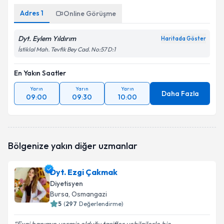
Adres
1
Online Görüşme
Dyt. Eylem Yıldırım
Haritada Göster
İstiklal Mah. Tevfik Bey Cad. No:57 D:1
En Yakın Saatler
Yarın
Yarın
Yarın
Daha Fazla
09:00
09:30
10:00
Bölgenize yakın diğer uzmanlar
Dyt. Ezgi Çakmak
Diyetisyen
Bursa
, Osmangazi
5
(
297
Değerlendirme)