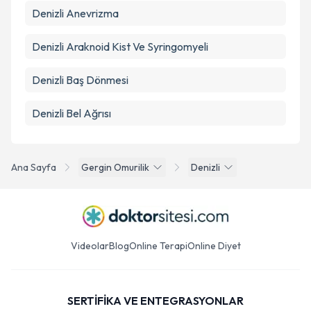
Denizli Anevrizma
Denizli Araknoid Kist Ve Syringomyeli
Denizli Baş Dönmesi
Denizli Bel Ağrısı
Ana Sayfa
Gergin Omurilik
Denizli
Videolar
Blog
Online Terapi
Online Diyet
SERTİFİKA VE ENTEGRASYONLAR