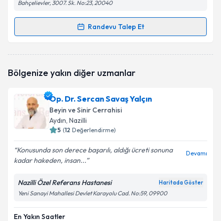
Bahçelievler, 3007. Sk. No:23, 20040
Randevu Talep Et
Randevu Takvimi Talebi
Op. Dr. O. Saffet Erk
için randevu takvimi talebi
Bölgenize yakın diğer uzmanlar
oluşturun. Size bu uzmandan randevu almanız için bir
takvim hazırlandığında e-posta ile bilgilendireceğiz.
Op. Dr. Sercan Savaş Yalçın
E-posta Adresiniz
Beyin ve Sinir Cerrahisi
Aydın
, Nazilli
5
(
12
Değerlendirme)
Konusunda son derece başarılı, aldığı ücreti sonuna
Kişisel verilerimin işlenmesine ilişkin
Aydınlatma
Devamı
kadar hakeden, insan...
Metni
'ni okudum ve kişisel verilerimin belirtilen
kapsamda işlenmesini kabul ediyorum.
Nazilli Özel Referans Hastanesi
Haritada Göster
Yeni Sanayi Mahallesi Devlet Karayolu Cad. No:59, 09900
Takvim Talebini Gönder
En Yakın Saatler