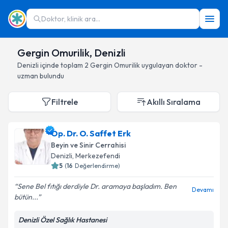
Doktor, klinik ara...
Gergin Omurilik, Denizli
Denizli
içinde toplam
2
Gergin Omurilik
uygulayan doktor -
uzman bulundu
Filtrele
Akıllı Sıralama
Op. Dr. O. Saffet Erk
Beyin ve Sinir Cerrahisi
Denizli
, Merkezefendi
5
(
16
Değerlendirme)
Sene Bel fıtığı derdiyle Dr. aramaya başladım. Ben
Devamı
bütün...
Denizli Özel Sağlık Hastanesi