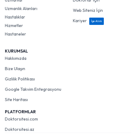
Uzmanlar
Doktorlar İçin
Uzmanlık Alanları
Web Siteniz İçin
Hastalıklar
Kariyer
İşe Alım
Hizmetler
Hastaneler
KURUMSAL
Hakkımızda
Bize Ulaşın
Gizlilik Politikası
Google Takvim Entegrasyonu
Site Haritası
PLATFORMLAR
Doktorsitesi.com
Doktorsitesi.az