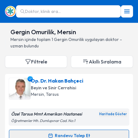
Doktor, klinik ara...
Gergin Omurilik, Mersin
Mersin
içinde toplam
1
Gergin Omurilik
uygulayan doktor -
uzman bulundu
Filtrele
Akıllı Sıralama
Op. Dr. Hakan Bahçeci
Beyin ve Sinir Cerrahisi
Mersin
, Tarsus
Özel Tarsus Mmt Amerikan Hastanesi
Haritada Göster
Öğretmenler Mh. Dumlupınar Cad. No:1
Randevu Talep Et