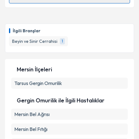
Randevu Takvimi Talebi
Op. Dr. Hakan Bahçeci
için randevu takvimi talebi
oluşturun. Size bu uzmandan randevu almanız için bir
İlgili Branşlar
takvim hazırlandığında e-posta ile bilgilendireceğiz.
Beyin ve Sinir Cerrahisi
1
E-posta Adresiniz
Mersin İlçeleri
Kişisel verilerimin işlenmesine ilişkin
Aydınlatma
Tarsus
Gergin Omurilik
Metni
'ni okudum ve kişisel verilerimin belirtilen
kapsamda işlenmesini kabul ediyorum.
Gergin Omurilik ile İlgili Hastalıklar
Takvim Talebini Gönder
Mersin Bel Ağrısı
Mersin Bel Fıtığı