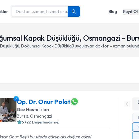
ikler
Blog
Kayıt Ol
ğumsal Kapak Düşüklüğü, Osmangazi - Bur
Düşüklüğü, Doğumsal Kapak Düşüklüğü
uygulayan doktor - uzman bulun
Op. Dr. Onur Polat
Göz Hastalıkları
Bursa
, Osmangazi
5
(
22
Değerlendirme)
ktor Onur Bey’i bu sitede görüp okuduğum güzel