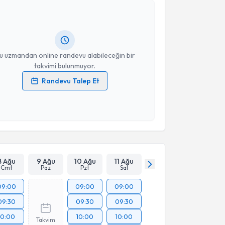
neyt Işık
için randevu takvimi talebi oluşturun. Size
 randevu almanız için bir takvim hazırlandığında e-
lgilendireceğiz.
resiniz
u uzmandan online randevu alabileceğin bir
takvimi bulunmuyor.
Randevu Talep Et
 verilerimin işlenmesine ilişkin
Aydınlatma Metni
'ni
 ve kişisel verilerimin belirtilen kapsamda
esini kabul ediyorum.
Takvim Talebini Gönder
8 Ağu
9 Ağu
10 Ağu
11 Ağu
Cmt
Paz
Pzt
Sal
09:00
09:00
09:00
09:30
09:30
09:30
10:00
10:00
10:00
Takvim