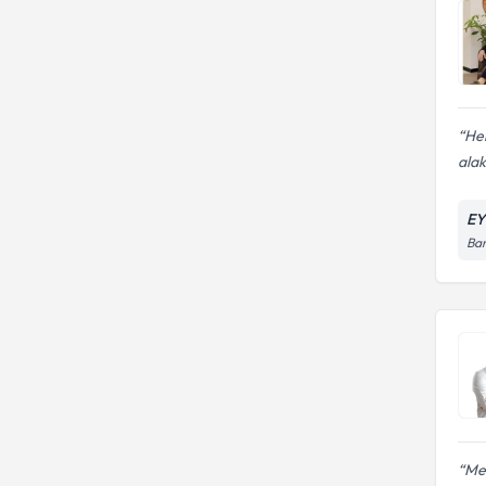
Her
alak
E
Bar
Meh