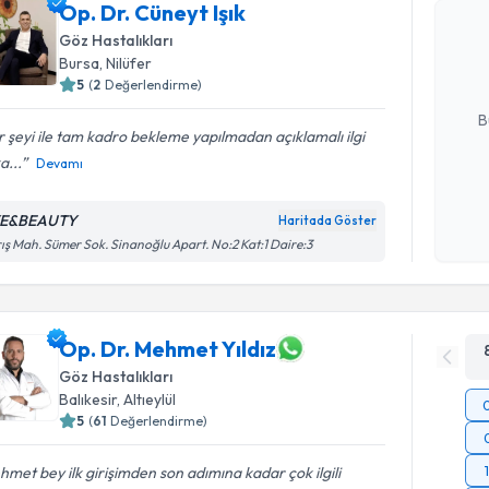
Op. Dr. Cü
Op. Dr. Cüneyt Işık
bu uzmandan
Göz Hastalıkları
posta ile bi
Bursa
, Nilüfer
5
(
2
Değerlendirme)
E-posta Ad
B
 şeyi ile tam kadro bekleme yapılmadan açıklamalı ilgi
a...
Devamı
Kişisel
okudum
YE&BEAUTY
Haritada Göster
işlenm
ış Mah. Sümer Sok. Sinanoğlu Apart. No:2 Kat:1 Daire:3
Op. Dr. Mehmet Yıldız
Göz Hastalıkları
Balıkesir
, Altıeylül
5
(
61
Değerlendirme)
met bey ilk girişimden son adımına kadar çok ilgili