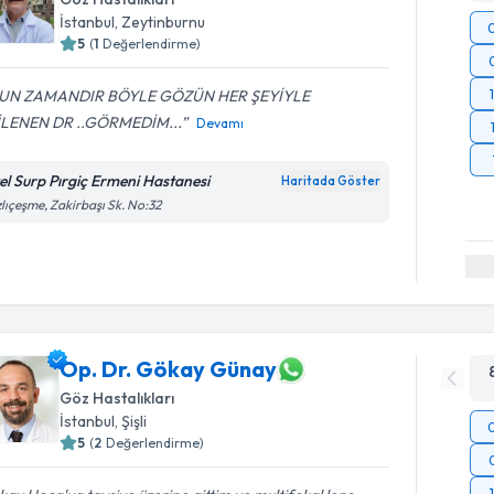
İstanbul
, Zeytinburnu
5
(
1
Değerlendirme)
UN ZAMANDIR BÖYLE GÖZÜN HER ŞEYİYLE
İLENEN DR ..GÖRMEDİM...
Devamı
el Surp Pırgiç Ermeni Hastanesi
Haritada Göster
lıçeşme, Zakirbaşı Sk. No:32
Op. Dr. Gökay Günay
Göz Hastalıkları
İstanbul
, Şişli
5
(
2
Değerlendirme)