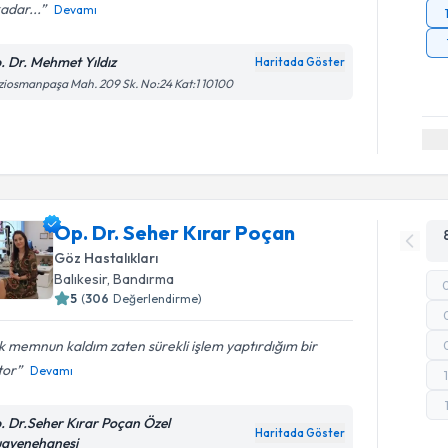
adar...
Devamı
. Dr. Mehmet Yıldız
Haritada Göster
iosmanpaşa Mah. 209 Sk. No:24 Kat:1 10100
Op. Dr. Seher Kırar Poçan
Göz Hastalıkları
Balıkesir
, Bandırma
5
(
306
Değerlendirme)
 memnun kaldım zaten sürekli işlem yaptırdığım bir
tor
Devamı
. Dr.Seher Kırar Poçan Özel
Haritada Göster
ayenehanesi