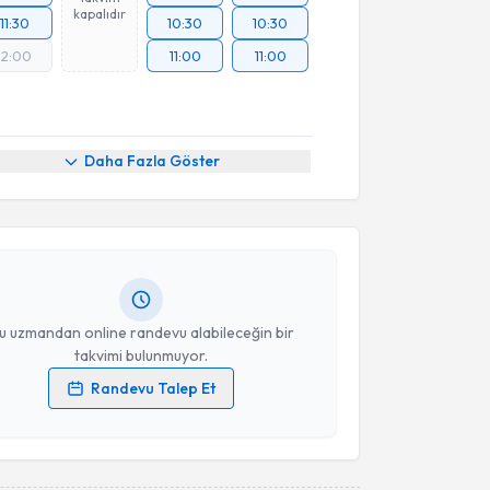
kapalıdır
11:30
10:30
10:30
12:00
11:00
11:00
akvimi Talebi
Daha Fazla Göster
nder Taşyenen
için randevu takvimi talebi oluşturun.
andan randevu almanız için bir takvim
ında e-posta ile bilgilendireceğiz.
resiniz
u uzmandan online randevu alabileceğin bir
takvimi bulunmuyor.
Randevu Talep Et
 verilerimin işlenmesine ilişkin
Aydınlatma Metni
'ni
 ve kişisel verilerimin belirtilen kapsamda
esini kabul ediyorum.