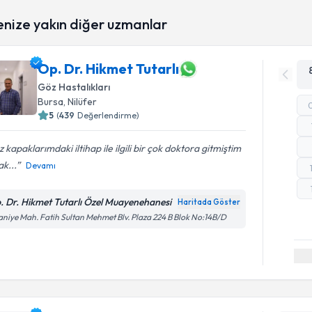
enize yakın diğer uzmanlar
Op. Dr. Hikmet Tutarlı
Göz Hastalıkları
Bursa
, Nilüfer
5
(
439
Değerlendirme)
 kapaklarımdaki iltihap ile ilgili bir çok doktora gitmiştim
k...
Devamı
. Dr. Hikmet Tutarlı Özel Muayenehanesi
Haritada Göster
aniye Mah. Fatih Sultan Mehmet Blv. Plaza 224 B Blok No:14B/D
Randevu T