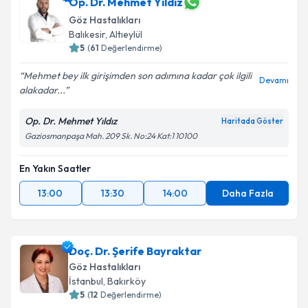
Op. Dr. Mehmet Yıldız
Göz Hastalıkları
Balıkesir
, Altıeylül
5
(
61
Değerlendirme)
Mehmet bey ilk girişimden son adımına kadar çok ilgili
Devamı
alakadar...
Op. Dr. Mehmet Yıldız
Haritada Göster
Gaziosmanpaşa Mah. 209 Sk. No:24 Kat:1 10100
En Yakın Saatler
13:00
13:30
14:00
Daha Fazla
Doç. Dr. Şerife Bayraktar
Göz Hastalıkları
İstanbul
, Bakırköy
5
(
12
Değerlendirme)