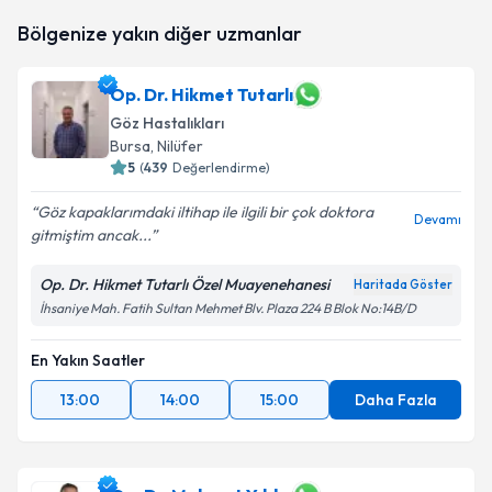
Op. Dr. Önder Taşyenen
için randevu takvimi talebi
Bölgenize yakın diğer uzmanlar
oluşturun. Size bu uzmandan randevu almanız için bir
takvim hazırlandığında e-posta ile bilgilendireceğiz.
Op. Dr. Hikmet Tutarlı
E-posta Adresiniz
Göz Hastalıkları
Bursa
, Nilüfer
5
(
439
Değerlendirme)
Kişisel verilerimin işlenmesine ilişkin
Aydınlatma
Göz kapaklarımdaki iltihap ile ilgili bir çok doktora
Devamı
Metni
'ni okudum ve kişisel verilerimin belirtilen
gitmiştim ancak...
kapsamda işlenmesini kabul ediyorum.
Op. Dr. Hikmet Tutarlı Özel Muayenehanesi
Haritada Göster
İhsaniye Mah. Fatih Sultan Mehmet Blv. Plaza 224 B Blok No:14B/D
Takvim Talebini Gönder
En Yakın Saatler
13:00
14:00
15:00
Daha Fazla