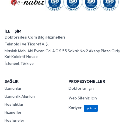
İLETİŞİM
Doktorsitesi Com Bilgi Hizmetleri
Teknoloji ve Ticaret A.Ş.
Maslak Mah. Ahi Evran Cd. A.O.S 55 Sokak No:2 Aksoy Plaza Giriş
Kat Kolektif House
İstanbul, Türkiye
SAĞLIK
PROFESYONELLER
Uzmanlar
Doktorlar İçin
Uzmanlık Alanları
Web Siteniz İçin
Hastalıklar
Kariyer
İşe Alım
Hizmetler
Hastaneler