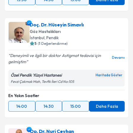
Doç. Dr. Hüseyin Simavlı
Göz Hastalıkları
İstanbul
, Pendik
5
(
1
Değerlendirme)
Deneyimli ve ilgili bir doktor Astigmat tedavisi için
Devamı
gelmiştim
Özel Pendik Yüzyıl Hastanesi
Haritada Göster
Fevzi Çakmak Mah, Tevfik İleri Cd No:105
En Yakın Saatler
14:00
14:30
15:00
Daha Fazla
Op. Dr. Nuri Ceyhan