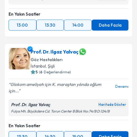
En Yakın Saatler
13:00
13:30
14:00
Daha Fazla
Prof. Dr. Ilgaz Yalvaç
Göz Hastalıkları
İstanbul
, Şişli
5
(
6
Değerlendirme)
Glokom ameliyatı için K. maraştan yılında oğlum
Devamı
için...
Prof. Dr. Ilgaz Yalvaç
Haritada Göster
Fulya Mh. Büyükdere Cd. Torun Center B Blok No:74/B D:124/B
En Yakın Saatler
13:30
14:30
15:00
Daha Fazla