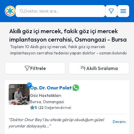
Doktor, klinik ara...
Akıllı göz içi mercek, fakik göz içi mercek
implantasyon cerrahisi, Osmangazi - Bursa
Toplam
10
Akıllı göz içi mercek, fakik göz içi mercek
implantasyon cerrahisi
tedavisi yapan doktor - uzman bulundu
Filtrele
Akıllı Sıralama
Op. Dr. Onur Polat
Göz Hastalıkları
Bursa
, Osmangazi
5
(
22
Değerlendirme)
Doktor Onur Bey’i bu sitede görüp okuduğum güzel
Devamı
yorumlar dolayısıyla...