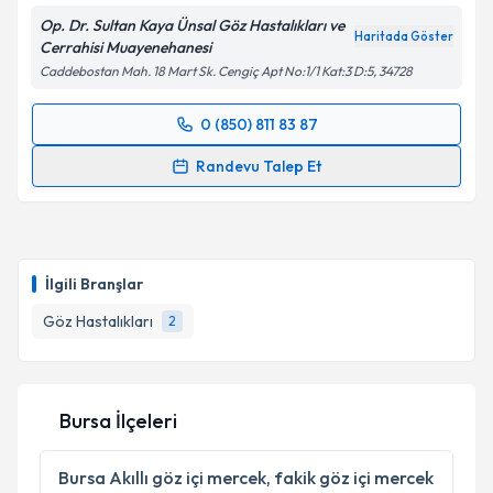
Op. Dr. Sultan Kaya Ünsal Göz Hastalıkları ve
Haritada Göster
Cerrahisi Muayenehanesi
Caddebostan Mah. 18 Mart Sk. Cengiç Apt No:1/1 Kat:3 D:5, 34728
0 (850) 811 83 87
Randevu Takvimi Talebi
Randevu Talep Et
Op. Dr. Sultan Kaya Ünsal
için randevu takvimi
talebi oluşturun. Size bu uzmandan randevu almanız
için bir takvim hazırlandığında e-posta ile
bilgilendireceğiz.
İlgili Branşlar
E-posta Adresiniz
Göz Hastalıkları
2
Bursa İlçeleri
Kişisel verilerimin işlenmesine ilişkin
Aydınlatma
Metni
'ni okudum ve kişisel verilerimin belirtilen
kapsamda işlenmesini kabul ediyorum.
Bursa
Akıllı göz içi mercek, fakik göz içi mercek