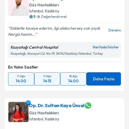
Göz Hastalıkları
İstanbul
, Kadıköy
5
(
6
Değerlendirme)
Siddetle tavsiye ederim, ilgi alaka hersey cok iyiydi.
Devamı
Nergiz hanim...
Kozyatağı Central Hospital
Haritada Göster
Kozyatağı, Kocayol Cd. No:19, 34742 Kadıköy/İstanbul, Turkey
En Yakın Saatler
11 Ağu
11 Ağu
18 Ağu
Daha Fazla
14:00
14:15
14:00
Op. Dr. Sultan Kaya Ünsal
Göz Hastalıkları
İstanbul
, Kadıköy