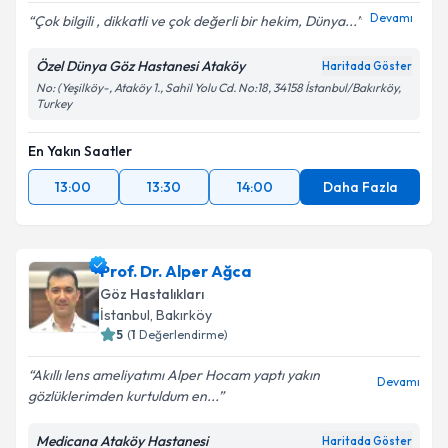
Devamı
Çok bilgili , dikkatli ve çok değerli bir hekim, Dünya...
Özel Dünya Göz Hastanesi Ataköy
Haritada Göster
No: (Yeşilköy-, Ataköy 1., Sahil Yolu Cd. No:18, 34158 İstanbul/Bakırköy,
Turkey
En Yakın Saatler
13:00
13:30
14:00
Daha Fazla
Prof. Dr. Alper Ağca
Göz Hastalıkları
İstanbul
, Bakırköy
5
(
1
Değerlendirme)
Akıllı lens ameliyatımı Alper Hocam yaptı yakın
Devamı
gözlüklerimden kurtuldum en...
Medicana Ataköy Hastanesi
Haritada Göster