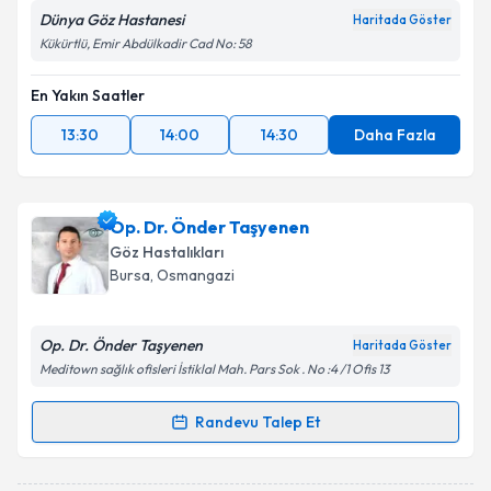
Dünya Göz Hastanesi
Haritada Göster
Kükürtlü, Emir Abdülkadir Cad No: 58
En Yakın Saatler
13:30
14:00
14:30
Daha Fazla
Op. Dr. Önder Taşyenen
Göz Hastalıkları
Bursa
, Osmangazi
Op. Dr. Önder Taşyenen
Haritada Göster
Meditown sağlık ofisleri İstiklal Mah. Pars Sok . No :4 /1 Ofis 13
Randevu Talep Et
Randevu Takvimi Talebi