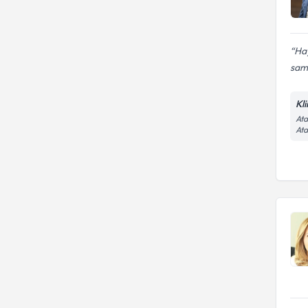
Hay
sami
Kli
Ata
Ata