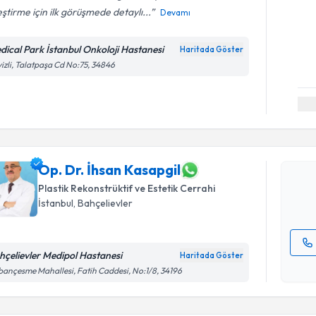
eştirme için ilk görüşmede detaylı...
Devamı
dical Park İstanbul Onkoloji Hastanesi
Haritada Göster
izli, Talatpaşa Cd No:75, 34846
Randevu T
Op. Dr. İh
Size bu uzm
hazırlandığ
Op. Dr. İhsan Kasapgil
Plastik Rekonstrüktif ve Estetik Cerrahi
E-posta Ad
İstanbul
, Bahçelievler
hçelievler Medipol Hastanesi
Haritada Göster
Kişisel
ançesme Mahallesi, Fatih Caddesi, No:1/8, 34196
okudum
işlenm