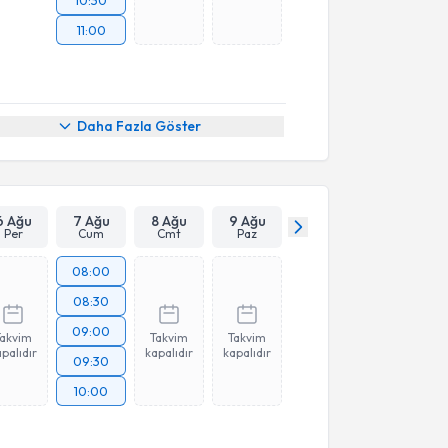
11:00
Daha Fazla Göster
6 Ağu
7 Ağu
8 Ağu
9 Ağu
Per
Cum
Cmt
Paz
08:00
08:30
09:00
Takvim
Takvim
Takvim
palıdır
kapalıdır
kapalıdır
09:30
10:00