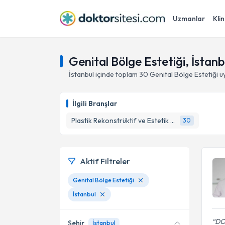
Uzmanlar
Klin
Genital Bölge Estetiği, İstanb
İstanbul
içinde toplam
30
Genital Bölge Estetiği
uy
İlgili Branşlar
Plastik Rekonstrüktif ve Estetik Cerrahi
30
Aktif Filtreler
Genital Bölge Estetiği
İstanbul
DO
Şehir
İstanbul