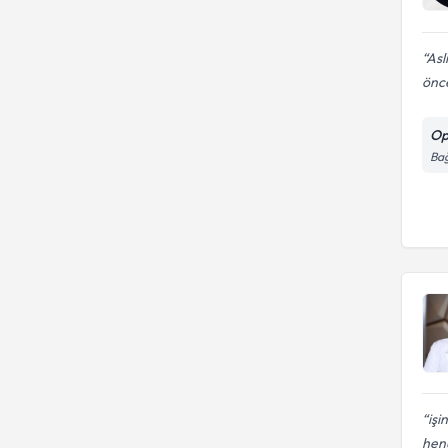
Gazi Üniversitesi Tıp Fakültesi
Fakültesi
FIRAT ÜNİVERSİTESİ
Gülhane Askeri Tıp Akademisi
Asl
GATA Tıp Fakültesi
önce
GÜLHANE ASKERI TIP
AKADEMISI
Hacettepe Üniversitesi Tıp
Op
Fakültesi
Bağ
işi
hen