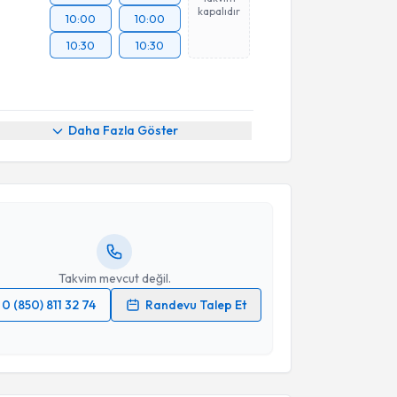
kapalıdır
10:00
10:00
10:30
10:30
akvimi Talebi
Daha Fazla Göster
san Kasapgil
için randevu takvimi talebi oluşturun.
andan randevu almanız için bir takvim
ında e-posta ile bilgilendireceğiz.
resiniz
Takvim mevcut değil.
0 (850) 811 32 74
Randevu Talep Et
 verilerimin işlenmesine ilişkin
Aydınlatma Metni
'ni
 ve kişisel verilerimin belirtilen kapsamda
esini kabul ediyorum.