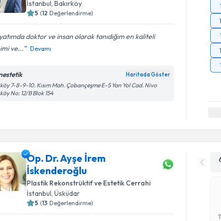
İstanbul
, Bakırköy
5
(
12
Değerlendirme)
atımda doktor ve insan olarak tanıdığım en kaliteli
mi ve...
Devamı
nestetik
Haritada Göster
köy 7-8-9-10. Kısım Mah. Çobançeşme E-5 Yan Yol Cad. Nivo
köy No: 12/B Blok 154
Op. Dr. Ayşe İrem
İskenderoğlu
Plastik Rekonstrüktif ve Estetik Cerrahi
İstanbul
, Üsküdar
5
(
13
Değerlendirme)