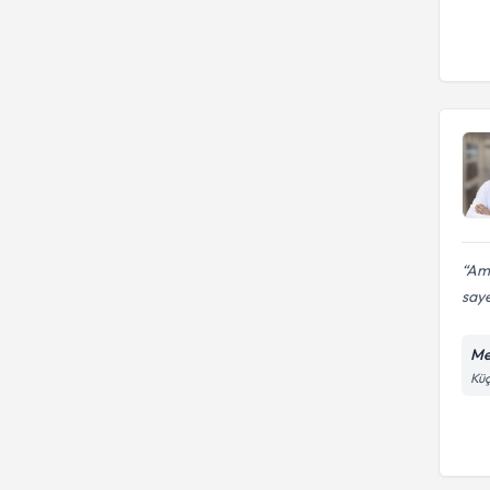
Ame
saye
Me
Küç