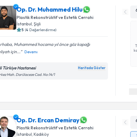
Op. Dr. Muhammed Hilu
Plastik Rekonstrüktif ve Estetik Cerrahi
İstanbul
, Şişli
5
(
4
Değerlendirme)
rhaba, Muhammed hocama yıl önce göz kapağı
ka
iyatı için...
Devamı
şli Türkiye Hastanesi
Haritada Göster
kez Mah. Darülaceze Cad. No:14/1
Op. Dr. Ercan Demiray
Plastik Rekonstrüktif ve Estetik Cerrahi
İstanbul
, Kadıköy