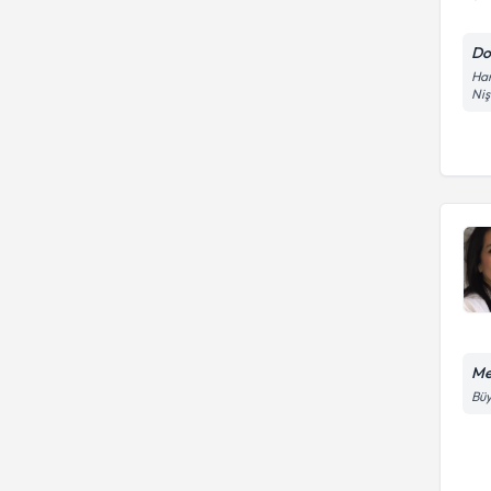
Do
Har
Niş
Me
Büy