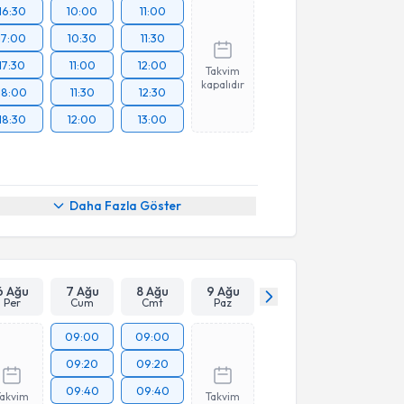
16:30
10:00
11:00
17:00
10:30
11:30
17:30
11:00
12:00
Takvim
kapalıdır
18:00
11:30
12:30
18:30
12:00
13:00
Daha Fazla Göster
6 Ağu
7 Ağu
8 Ağu
9 Ağu
Per
Cum
Cmt
Paz
09:00
09:00
09:20
09:20
09:40
09:40
Takvim
Takvim