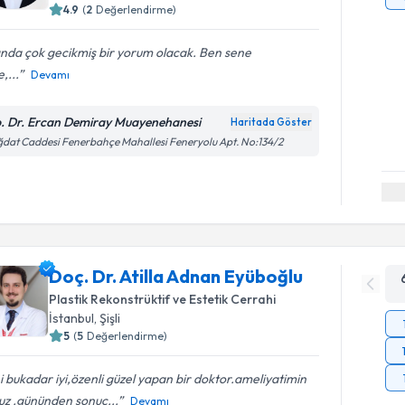
4.9
(
2
Değerlendirme)
ında çok gecikmiş bir yorum olacak. Ben sene
,...
Devamı
. Dr. Ercan Demiray Muayenehanesi
Haritada Göster
dat Caddesi Fenerbahçe Mahallesi Feneryolu Apt. No:134/2
Doç. Dr. Atilla Adnan Eyüboğlu
Plastik Rekonstrüktif ve Estetik Cerrahi
İstanbul
, Şişli
5
(
5
Değerlendirme)
ni bukadar iyi,özenli güzel yapan bir doktor.ameliyatimin
uz .gününden sonuc...
Devamı