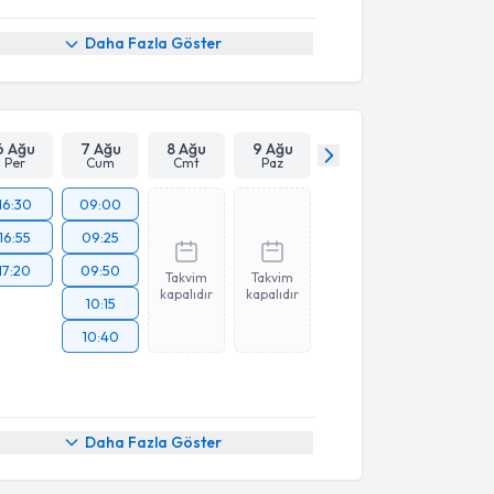
Daha Fazla Göster
6 Ağu
7 Ağu
8 Ağu
9 Ağu
Per
Cum
Cmt
Paz
16:30
09:00
16:55
09:25
17:20
09:50
Takvim
Takvim
kapalıdır
kapalıdır
10:15
10:40
Daha Fazla Göster