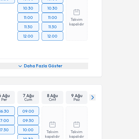
10:30
10:30
11:00
11:00
Takvim
kapalıdır
11:30
11:30
12:00
12:00
Daha Fazla Göster
6 Ağu
7 Ağu
8 Ağu
9 Ağu
Per
Cum
Cmt
Paz
16:30
09:00
17:00
09:30
17:30
10:00
Takvim
Takvim
kapalıdır
kapalıdır
10:30