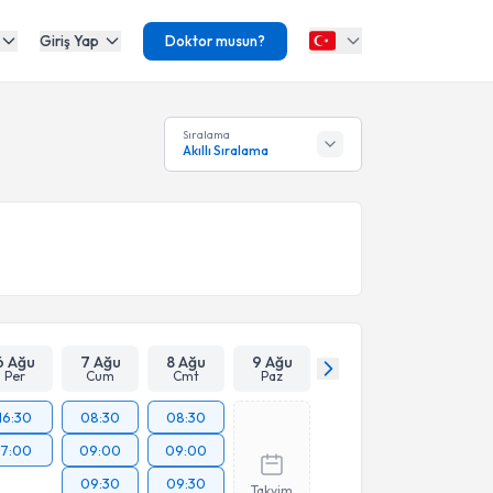
Giriş Yap
Doktor musun?
Sıralama
Akıllı Sıralama
6 Ağu
7 Ağu
8 Ağu
9 Ağu
Per
Cum
Cmt
Paz
16:30
08:30
08:30
17:00
09:00
09:00
09:30
09:30
Takvim