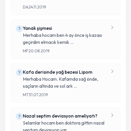
DA
24.11.2019
Yanak şişmesi
Merhaba hocam ben 4 ay önce iş kazası
geçirdim elmacık kemik
...
MF
20.08.2019
Kafa derisinde yağ bezesi Lipom
Merhaba Hocam. Kafamda sağ önde,
saçların altında ve sol ark
...
MT
31.07.2019
Nazal septim deviasyon ameliyatı?
Selamlar hocam ben doktora gittim nazal
septum deviasyon var
...