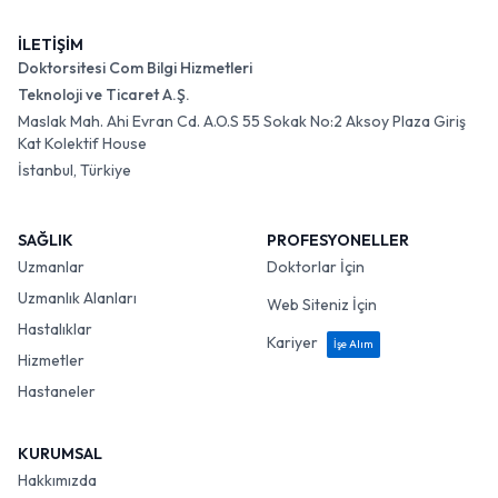
İLETİŞİM
Doktorsitesi Com Bilgi Hizmetleri
Teknoloji ve Ticaret A.Ş.
Maslak Mah. Ahi Evran Cd. A.O.S 55 Sokak No:2 Aksoy Plaza Giriş
Kat Kolektif House
İstanbul, Türkiye
SAĞLIK
PROFESYONELLER
Uzmanlar
Doktorlar İçin
Uzmanlık Alanları
Web Siteniz İçin
Hastalıklar
Kariyer
İşe Alım
Hizmetler
Hastaneler
KURUMSAL
Hakkımızda