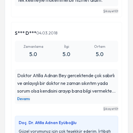
Tek kelimeyle mükemmel bir hizmet aldım.
Şikayet Et
S*** D***
04.03.2018
Zamanlama
İlgi
Ortam
5.0
5.0
5.0
Doktor Atilla Adnan Bey gercektende çok sabırlı
ve anlayışlı bir doktor ne zaman sıkıntım yada
sorum olsa kendisini arayıp bana bilgi vermekten
asla çekinmiyor ameliyatım öncesinde de
Devamı
sonrasında da hep güleryüzlü olmustur tekrardan
Şikayet Et
teşekkür ederim Atilla beye ?
Doç. Dr. Atilla Adnan Eyüboğlu
Güzel yorumunuz için çok teşekkür ederim. İrtibatı