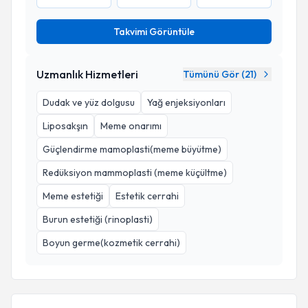
Takvimi Görüntüle
Uzmanlık Hizmetleri
Tümünü Gör (
21
)
Dudak ve yüz dolgusu
Yağ enjeksiyonları
Liposakşın
Meme onarımı
Güçlendirme mamoplasti(meme büyütme)
Redüksiyon mammoplasti (meme küçültme)
Meme estetiği
Estetik cerrahi
Burun estetiği (rinoplasti)
Boyun germe(kozmetik cerrahi)