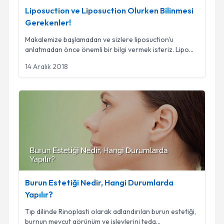
Liposuction ve Liposuction Olurken Bilinmesi
Gerekenler!
Makalemize başlamadan ve sizlere liposuction’u
anlatmadan önce önemli bir bilgi vermek isteriz. Lipo
...
14 Aralık 2018
Burun Estetiği Nedir, Hangi Durumlarda Yapılır?
Burun Estetiği Nedir, Hangi Durumlarda
Yapılır?
Tıp dilinde Rinoplasti olarak adlandırılan burun estetiği,
burnun mevcut görünüm ve işlevlerini teda
...