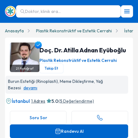
Doktor, klinik ara...
Anasayfa
Plastik Rekonstrüktif ve Estetik Cerrahi
İstanbu
Doç. Dr. Atilla Adnan Eyüboğlu
Plastik Rekonstrüktif ve Estetik Cerrahi
Takip Et
21
Fotoğraf
Doç. Dr. Atilla Adnan Eyüboğlu Profil Fotoğrafı
Burun Estetiği (Rinoplasti), Meme Dikleştirme, Yağ
Bezesi
devamı
İstanbul
5.0
1 Adres
(
5
Değerlendirme)
Soru Sor
Randevu Al