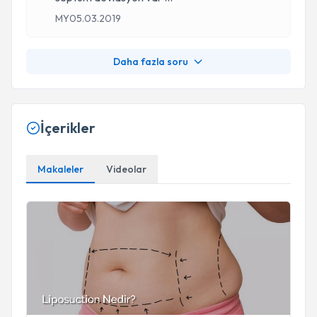
MY
05.03.2019
Daha fazla soru
İçerikler
Makaleler
Videolar
Liposuction ve Liposuction Olurken Bilinmesi Gerekenler!