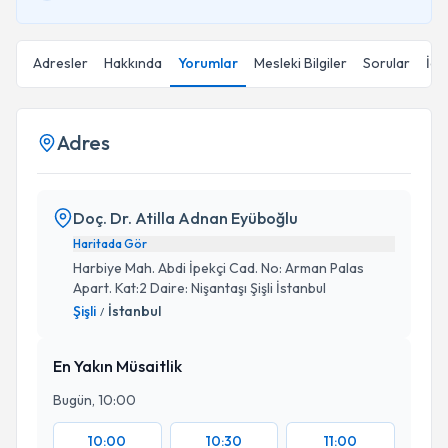
Adresler
Hakkında
Yorumlar
Mesleki Bilgiler
Sorular
İçe
Adres
Doç. Dr. Atilla Adnan Eyüboğlu
Haritada Gör
Harbiye Mah. Abdi İpekçi Cad. No: Arman Palas
Apart. Kat:2 Daire: Nişantaşı Şişli İstanbul
Şişli
İstanbul
/
En Yakın Müsaitlik
Bugün, 10:00
10:00
10:30
11:00