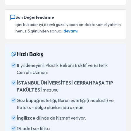
Son Değerlendirme
işini bukadar iyi,özenli güzel yapan bir doktor.ameliyatimin
henuz 3.gününden sonuc...
devamı
Hızlı Bakış
8
yıl deneyimli Plastik Rekonstrüktif ve Estetik
Cerrahi Uzmanı
İSTANBUL ÜNİVERSİTESİ CERRAHPAŞA TIP
FAKÜLTESİ
mezunu
Göz kapağı estetiği, Burun estetiği (rinoplasti) ve
Botoks - dolgu alanlarında uzman
İngilizce
dilinde de hizmet veriyor.
14
adet sertifika