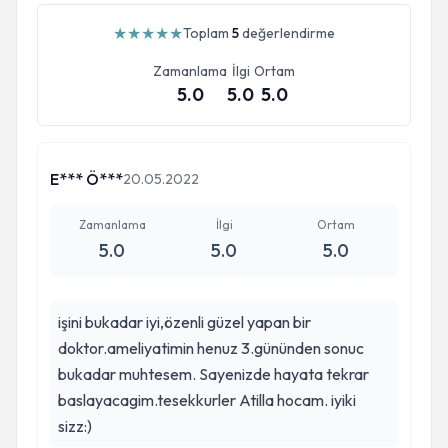
★
★
★
★
★
Toplam
5
değerlendirme
Zamanlama
İlgi
Ortam
5.0
5.0
5.0
E*** Ö***
20.05.2022
Zamanlama
İlgi
Ortam
5.0
5.0
5.0
işini bukadar iyi,özenli güzel yapan bir
doktor.ameliyatimin henuz 3.gününden sonuc
bukadar muhtesem. Sayenizde hayata tekrar
baslayacagim.tesekkurler Atilla hocam. iyiki
sizz:)