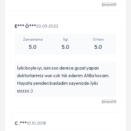
Şikayet Et
E*** Ö***
20.05.2022
Zamanlama
İlgi
Ortam
5.0
5.0
5.0
İyiki boyle iyi, isini son derece guzel yapan
doktorlarimiz war.cok tsk ederim Atilla hocam.
Hayata yeniden basladim sayenizde.İyiki
sizzzz.:)
Şikayet Et
C .***
10.10.2018