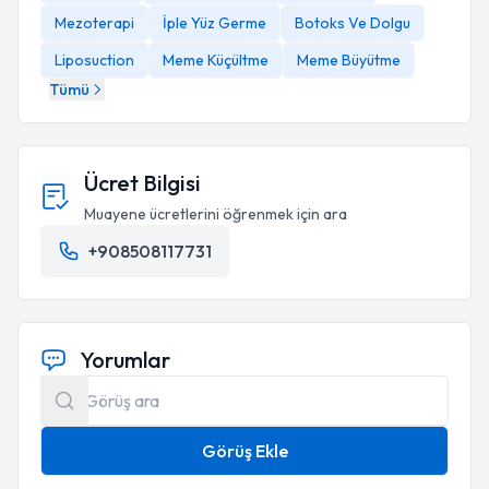
Mezoterapi
İple Yüz Germe
Botoks Ve Dolgu
Liposuction
Meme Küçültme
Meme Büyütme
Tümü
Ücret Bilgisi
Muayene ücretlerini öğrenmek için ara
+908508117731
Yorumlar
Görüş Ekle