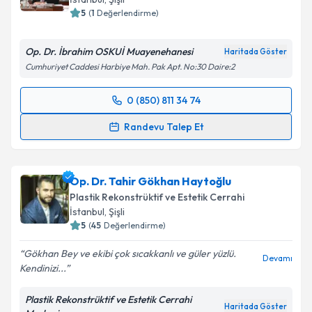
5
(
1
Değerlendirme)
Op. Dr. İbrahim OSKUİ Muayenehanesi
Haritada Göster
Cumhuriyet Caddesi Harbiye Mah. Pak Apt. No:30 Daire:2
0 (850) 811 34 74
Randevu Takvimi Talebi
Randevu Talep Et
Op. Dr. İbrahim Oskui
için randevu takvimi talebi
oluşturun. Size bu uzmandan randevu almanız için bir
Op. Dr. Tahir Gökhan Haytoğlu
takvim hazırlandığında e-posta ile bilgilendireceğiz.
Plastik Rekonstrüktif ve Estetik Cerrahi
E-posta Adresiniz
İstanbul
, Şişli
5
(
45
Değerlendirme)
Gökhan Bey ve ekibi çok sıcakkanlı ve güler yüzlü.
Devamı
Kendinizi...
Kişisel verilerimin işlenmesine ilişkin
Aydınlatma
Metni
'ni okudum ve kişisel verilerimin belirtilen
Plastik Rekonstrüktif ve Estetik Cerrahi
kapsamda işlenmesini kabul ediyorum.
Haritada Göster