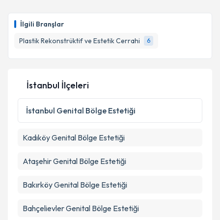
Takvim Talebini Gönder
Op. Dr. Şuheda Çıldır
için randevu takvimi talebi
oluşturun. Size bu uzmandan randevu almanız için bir
İlgili Branşlar
takvim hazırlandığında e-posta ile bilgilendireceğiz.
Plastik Rekonstrüktif ve Estetik Cerrahi
6
E-posta Adresiniz
İstanbul İlçeleri
Kişisel verilerimin işlenmesine ilişkin
Aydınlatma
Metni
'ni okudum ve kişisel verilerimin belirtilen
İstanbul
Genital Bölge Estetiği
kapsamda işlenmesini kabul ediyorum.
Kadıköy
Genital Bölge Estetiği
Takvim Talebini Gönder
Ataşehir
Genital Bölge Estetiği
Bakırköy
Genital Bölge Estetiği
Bahçelievler
Genital Bölge Estetiği