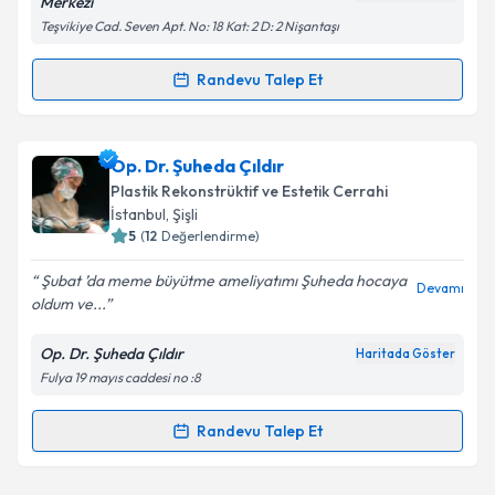
Merkezi
Teşvikiye Cad. Seven Apt. No: 18 Kat: 2 D: 2 Nişantaşı
Takvim Talebini Gönder
Randevu Talep Et
Randevu Takvimi Talebi
Op. Dr. Tahir Gökhan Haytoğlu
için randevu takvimi
Op. Dr. Şuheda Çıldır
talebi oluşturun. Size bu uzmandan randevu almanız
Plastik Rekonstrüktif ve Estetik Cerrahi
için bir takvim hazırlandığında e-posta ile
İstanbul
, Şişli
bilgilendireceğiz.
5
(
12
Değerlendirme)
E-posta Adresiniz
Şubat ’da meme büyütme ameliyatımı Şuheda hocaya
Devamı
oldum ve...
Op. Dr. Şuheda Çıldır
Haritada Göster
Fulya 19 mayıs caddesi no :8
Kişisel verilerimin işlenmesine ilişkin
Aydınlatma
Metni
'ni okudum ve kişisel verilerimin belirtilen
kapsamda işlenmesini kabul ediyorum.
Randevu Talep Et
Randevu Takvimi Talebi