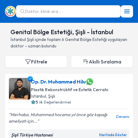
Doktor, klinik ara...
Genital Bölge Estetiği, Şişli - İstanbul
İstanbul
Şişli
içinde toplam
6
Genital Bölge Estetiği
uygulayan
doktor - uzman bulundu
Filtrele
Akıllı Sıralama
Op. Dr. Muhammed Hilu
Plastik Rekonstrüktif ve Estetik Cerrahi
İstanbul
, Şişli
5
(
4
Değerlendirme)
Merhaba, Muhammed hocama yıl önce göz kapağı
Devamı
ameliyatı için...
Şişli Türkiye Hastanesi
Haritada Göster