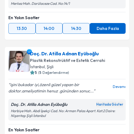
Merkez Mah. Darülaceze Cad. No:14/1
En Yakın Saatler
13:30
14:00
14:30
Daha Fazla
Doç. Dr. Atilla Adnan Eyüboğlu
Plastik Rekonstrüktif ve Estetik Cerrahi
İstanbul
, Şişli
5
(
5
Değerlendirme)
işini bukadar iyi,özenli güzel yapan bir
Devamı
doktor.ameliyatimin henuz .gününden sonuc...
Doç. Dr. Atilla Adnan Eyüboğlu
Haritada Göster
Harbiye Mah. Abdi İpekçi Cad. No: Arman Palas Apart. Kat:2 Daire:
Nişantaşı Şişli İstanbul
En Yakın Saatler