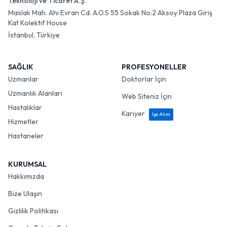
Teknoloji ve Ticaret A.Ş.
Maslak Mah. Ahi Evran Cd. A.O.S 55 Sokak No:2 Aksoy Plaza Giriş
Kat Kolektif House
İstanbul, Türkiye
SAĞLIK
PROFESYONELLER
Uzmanlar
Doktorlar İçin
Uzmanlık Alanları
Web Siteniz İçin
Hastalıklar
Kariyer
İşe Alım
Hizmetler
Hastaneler
KURUMSAL
Hakkımızda
Bize Ulaşın
Gizlilik Politikası