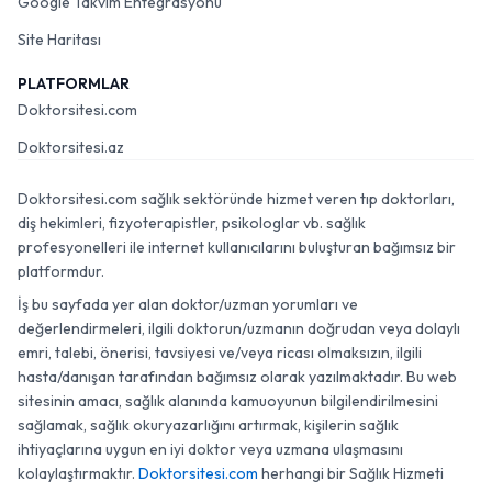
Google Takvim Entegrasyonu
Site Haritası
PLATFORMLAR
Doktorsitesi.com
Doktorsitesi.az
Doktorsitesi.com sağlık sektöründe hizmet veren tıp doktorları,
diş hekimleri, fizyoterapistler, psikologlar vb. sağlık
profesyonelleri ile internet kullanıcılarını buluşturan bağımsız bir
platformdur.
İş bu sayfada yer alan doktor/uzman yorumları ve
değerlendirmeleri, ilgili doktorun/uzmanın doğrudan veya dolaylı
emri, talebi, önerisi, tavsiyesi ve/veya ricası olmaksızın, ilgili
hasta/danışan tarafından bağımsız olarak yazılmaktadır. Bu web
sitesinin amacı, sağlık alanında kamuoyunun bilgilendirilmesini
sağlamak, sağlık okuryazarlığını artırmak, kişilerin sağlık
ihtiyaçlarına uygun en iyi doktor veya uzmana ulaşmasını
kolaylaştırmaktır.
Doktorsitesi.com
herhangi bir Sağlık Hizmeti