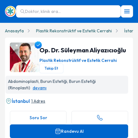
Doktor, klinik ara...
Anasayfa
Plastik Rekonstrüktif ve Estetik Cerrahi
İstanbu
Op. Dr. Süleyman Aliyazıcıoğlu
Plastik Rekonstrüktif ve Estetik Cerrahi
Takip Et
Op. Dr. Süleyman Aliyazıcıoğlu Profil Fotoğrafı
Abdominoplasti, Burun Estetiği, Burun Estetiği
(Rinoplasti)
devamı
İstanbul
1 Adres
Soru Sor
Randevu Al