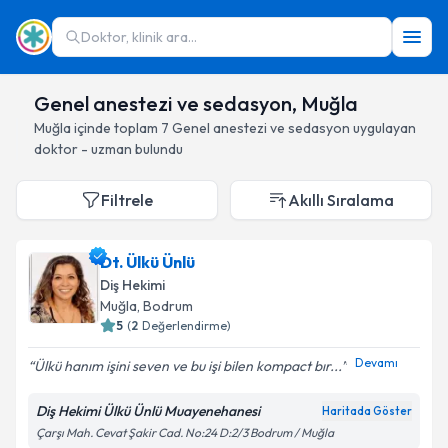
Doktor, klinik ara...
Genel anestezi ve sedasyon, Muğla
Muğla
içinde toplam
7
Genel anestezi ve sedasyon
uygulayan
doktor - uzman bulundu
Filtrele
Akıllı Sıralama
Dt. Ülkü Ünlü
Diş Hekimi
Muğla
, Bodrum
5
(
2
Değerlendirme)
Devamı
Ülkü hanım işini seven ve bu işi bilen kompact bır...
Diş Hekimi Ülkü Ünlü Muayenehanesi
Haritada Göster
Çarşı Mah. Cevat Şakir Cad. No:24 D:2/3 Bodrum / Muğla