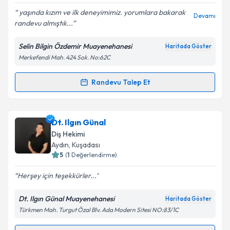
yaşında kızım ve ilk deneyimimiz. yorumlara bakarak
Devamı
randevu almıştık...
Selin Bilgin Özdemir Muayenehanesi
Haritada Göster
Merkefendi Mah. 424 Sok. No:62C
Randevu Talep Et
Randevu Takvimi Talebi
Uzm. Dt. Selin Bilgin Özdemir
için randevu takvimi
Dt. Ilgın Günal
talebi oluşturun. Size bu uzmandan randevu almanız
Diş Hekimi
için bir takvim hazırlandığında e-posta ile
Aydın
, Kuşadası
bilgilendireceğiz.
5
(
1
Değerlendirme)
E-posta Adresiniz
Herşey için teşekkürler...
Dt. Ilgın Günal Muayenehanesi
Haritada Göster
Türkmen Mah. Turgut Özal Blv. Ada Modern Sitesi NO:83/1C
Kişisel verilerimin işlenmesine ilişkin
Aydınlatma