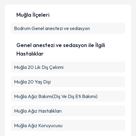
Muğla İlçeleri
Bodrum
Kişisel verilerimin işlenmesine ilişkin
Genel anestezi ve sedasyon
Aydınlatma
Metni
'ni okudum ve kişisel verilerimin belirtilen
kapsamda işlenmesini kabul ediyorum.
Genel anestezi ve sedasyon ile İlgili
Hastalıklar
Takvim Talebini Gönder
Muğla 20 Lik Diş Çekimi
Muğla 20 Yaş Dişi
Muğla Ağız Bakımı(Diş Ve Diş Eti Bakımı)
Muğla Ağız Hastalıkları
Muğla Ağız Koruyucusu