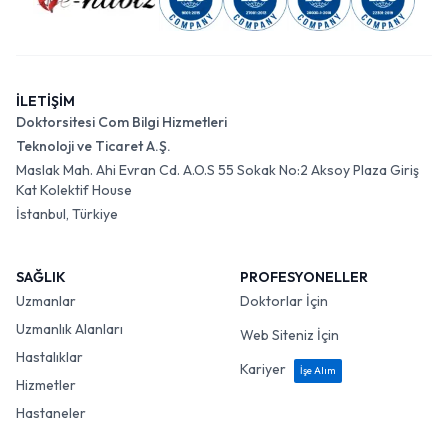
İLETİŞİM
Doktorsitesi Com Bilgi Hizmetleri
Teknoloji ve Ticaret A.Ş.
Maslak Mah. Ahi Evran Cd. A.O.S 55 Sokak No:2 Aksoy Plaza Giriş
Kat Kolektif House
İstanbul, Türkiye
SAĞLIK
PROFESYONELLER
Uzmanlar
Doktorlar İçin
Uzmanlık Alanları
Web Siteniz İçin
Hastalıklar
Kariyer
İşe Alım
Hizmetler
Hastaneler