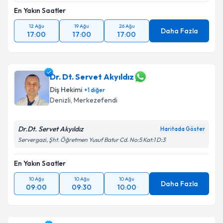
En Yakın Saatler
12 Ağu
19 Ağu
26 Ağu
Daha Fazla
17:00
17:00
17:00
Dr. Dt. Servet Akyıldız
Diş Hekimi
+
1
diğer
Denizli
, Merkezefendi
Dr.Dt. Servet Akyıldız
Haritada Göster
Servergazi, Şht. Öğretmen Yusuf Batur Cd. No:5 Kat:1 D:3
En Yakın Saatler
10 Ağu
10 Ağu
10 Ağu
Daha Fazla
09:00
09:30
10:00