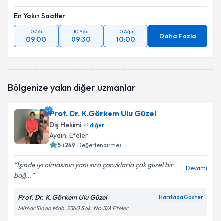
En Yakın Saatler
10 Ağu
10 Ağu
10 Ağu
Daha Fazla
09:00
09:30
10:00
Bölgenize yakın diğer uzmanlar
Prof. Dr. K.Görkem Ulu Güzel
Diş Hekimi
+
1
diğer
Aydın
, Efeler
5
(
249
Değerlendirme)
İşinde iyi olmasının yanı sıra çocuklarla çok güzel bir
Devamı
bağ...
Prof. Dr. K.Görkem Ulu Güzel
Haritada Göster
Mimar Sinan Mah. 2360 Sok. No:3/A Efeler