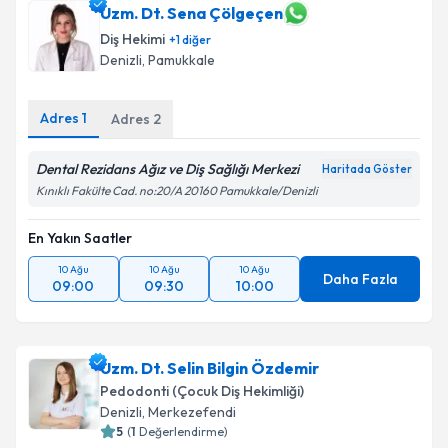
Uzm. Dt. Sena Çölgeçen
Diş Hekimi
+
1
diğer
Denizli
, Pamukkale
Adres
1
Adres
2
Dental Rezidans Ağız ve Diş Sağlığı Merkezi
Haritada Göster
Kınıklı Fakülte Cad. no:20/A 20160 Pamukkale/Denizli
En Yakın Saatler
10 Ağu
10 Ağu
10 Ağu
Daha Fazla
09:00
09:30
10:00
Uzm. Dt. Selin Bilgin Özdemir
Pedodonti (Çocuk Diş Hekimliği)
Denizli
, Merkezefendi
5
(
1
Değerlendirme)