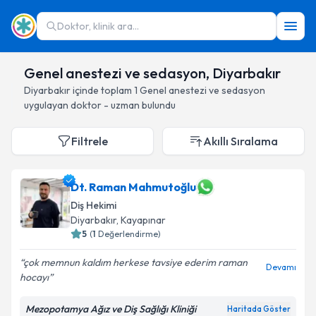
Doktor, klinik ara...
Genel anestezi ve sedasyon, Diyarbakır
Diyarbakır
içinde toplam
1
Genel anestezi ve sedasyon
uygulayan doktor - uzman bulundu
Filtrele
Akıllı Sıralama
Dt. Raman Mahmutoğlu
Diş Hekimi
Diyarbakır
, Kayapınar
5
(
1
Değerlendirme)
çok memnun kaldım herkese tavsiye ederim raman
Devamı
hocayı
Mezopotamya Ağız ve Diş Sağlığı Kliniği
Haritada Göster