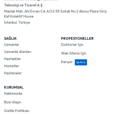
Teknoloji ve Ticaret A.Ş.
Maslak Mah. Ahi Evran Cd. A.O.S 55 Sokak No:2 Aksoy Plaza Giriş
Kat Kolektif House
İstanbul, Türkiye
SAĞLIK
PROFESYONELLER
Uzmanlar
Doktorlar İçin
Uzmanlık Alanları
Web Siteniz İçin
Hastalıklar
Kariyer
İşe Alım
Hizmetler
Hastaneler
KURUMSAL
Hakkımızda
Bize Ulaşın
Gizlilik Politikası