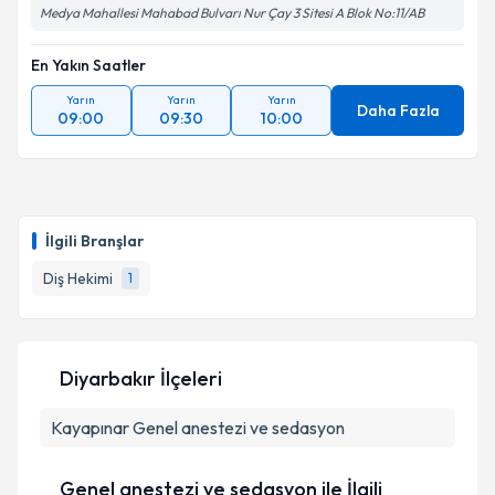
Medya Mahallesi Mahabad Bulvarı Nur Çay 3 Sitesi A Blok No:11/AB
En Yakın Saatler
Yarın
Yarın
Yarın
Daha Fazla
09:00
09:30
10:00
İlgili Branşlar
Diş Hekimi
1
Diyarbakır İlçeleri
Kayapınar
Genel anestezi ve sedasyon
Genel anestezi ve sedasyon ile İlgili