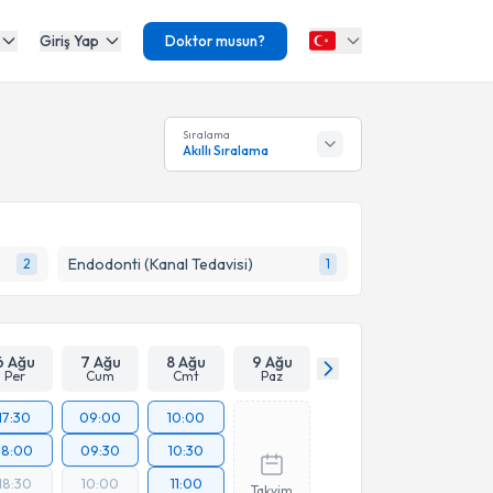
Giriş Yap
Doktor musun?
Sıralama
Akıllı Sıralama
Endodonti (Kanal Tedavisi)
2
1
6 Ağu
7 Ağu
8 Ağu
9 Ağu
Per
Cum
Cmt
Paz
17:30
09:00
10:00
18:00
09:30
10:30
18:30
10:00
11:00
Takvim