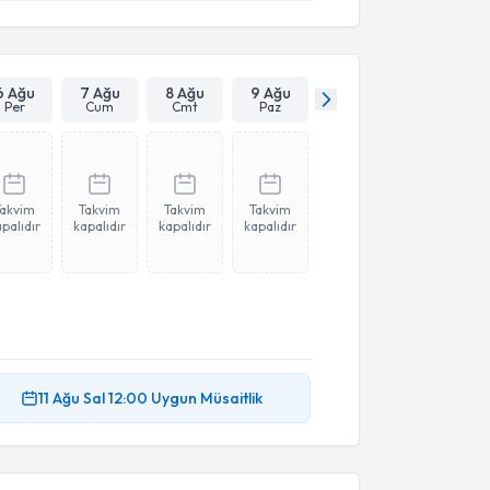
6 Ağu
7 Ağu
8 Ağu
9 Ağu
Per
Cum
Cmt
Paz
Takvim
Takvim
Takvim
Takvim
palıdır
kapalıdır
kapalıdır
kapalıdır
11 Ağu
Sal
12:00
Uygun Müsaitlik