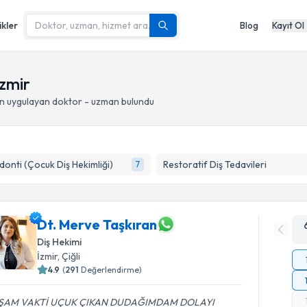
ikler
Blog
Kayıt Ol
İzmir
on
uygulayan doktor - uzman bulundu
onti (Çocuk Diş Hekimliği)
Restoratif Diş Tedavileri
7
Dt. Merve Taşkıran
Diş Hekimi
İzmir
, Çiğli
4.9
(
291
Değerlendirme)
ŞAM VAKTİ UÇUK ÇIKAN DUDAĞIMDAM DOLAYI