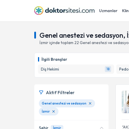
Uzmanlar
Klin
Genel anestezi ve sedasyon, 
İzmir
içinde toplam
22
Genel anestezi ve sedasy
İlgili Branşlar
Diş Hekimi
Pedod
18
Aktif Filtreler
Genel anestezi ve sedasyon
İzmir
AK
Şehir
İzmir