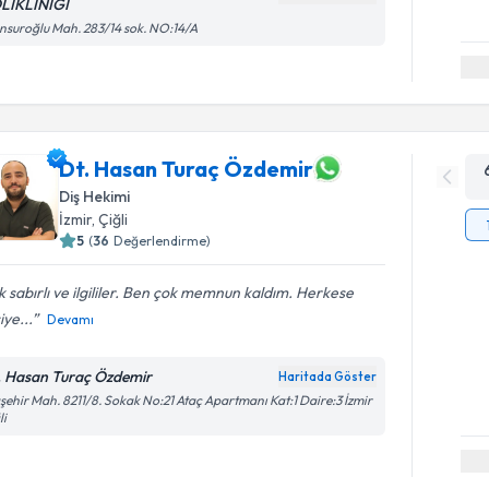
LİKLİNİĞİ
suroğlu Mah. 283/14 sok. NO:14/A
Dt. Hasan Turaç Özdemir
Diş Hekimi
İzmir
, Çiğli
5
(
36
Değerlendirme)
 sabırlı ve ilgililer. Ben çok memnun kaldım. Herkese
iye...
Devamı
. Hasan Turaç Özdemir
Haritada Göster
şehir Mah. 8211/8. Sokak No:21 Ataç Apartmanı Kat:1 Daire:3 İzmir
li