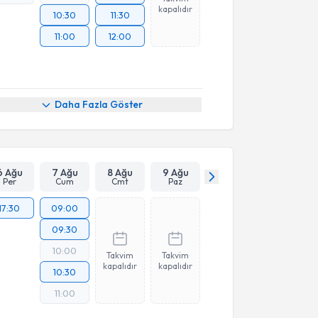
kapalıdır
10:30
11:30
11:00
12:00
Daha Fazla Göster
6 Ağu
7 Ağu
8 Ağu
9 Ağu
Per
Cum
Cmt
Paz
17:30
09:00
09:30
10:00
Takvim
Takvim
kapalıdır
kapalıdır
10:30
11:00