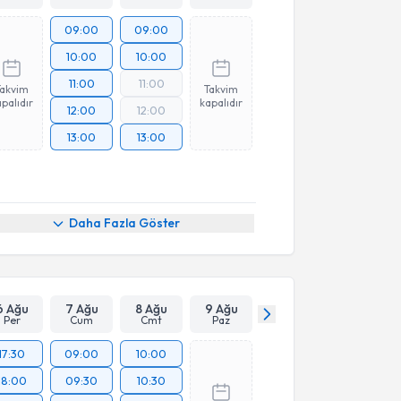
09:00
09:00
10:00
10:00
11:00
11:00
Takvim
Takvim
palıdır
kapalıdır
12:00
12:00
13:00
13:00
Daha Fazla Göster
6 Ağu
7 Ağu
8 Ağu
9 Ağu
Per
Cum
Cmt
Paz
17:30
09:00
10:00
18:00
09:30
10:30