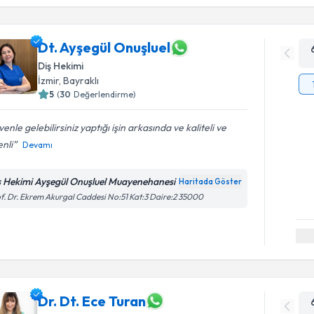
Dt. Ayşegül Onuşluel
Diş Hekimi
İzmir
, Bayraklı
5
(
30
Değerlendirme)
enle gelebilirsiniz yaptığı işin arkasında ve kaliteli ve
nli
Devamı
ş Hekimi Ayşegül Onuşluel Muayenehanesi
Haritada Göster
f. Dr. Ekrem Akurgal Caddesi No:51 Kat:3 Daire:2 35000
Dr. Dt. Ece Turan