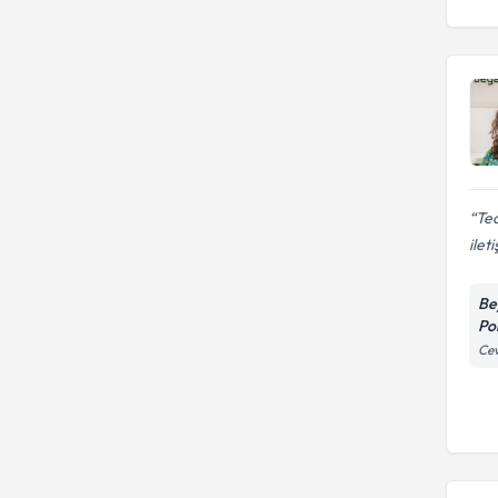
Ted
ileti
Be
Pol
Cev