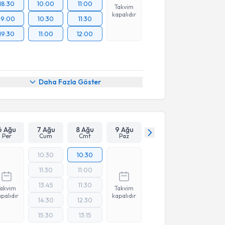
18:30
10:00
11:00
Takvim
kapalıdır
19:00
10:30
11:30
19:30
11:00
12:00
Daha Fazla Göster
6 Ağu
7 Ağu
8 Ağu
9 Ağu
Per
Cum
Cmt
Paz
10:30
10:30
11:30
11:00
13:45
11:30
Takvim
Takvim
palıdır
kapalıdır
14:30
12:30
15:30
13:15