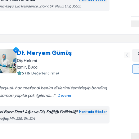
avkuyu, Lia Residence, 275/7. Sk. No:15 D:2, 35535
Dt. Meryem Gümüş
Diş Hekimi
İzmir
, Buca
5
(
16
Değerlendirme)
eryuzlu hanımefendi benim dişlerimi temizleyip bonding
laması yapıldı çok ilgilendi...
Devamı
l Buca Dent Ağız ve Diş Sağlığı Polikinliği
Haritada Göster
ağaç Mh. 256. Sk. 3/A