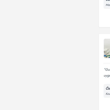
Man
Gul
uygu
Öze
Koz