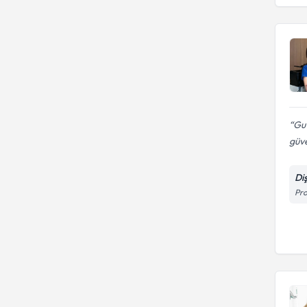
İzmir Katip Çelebi Üniversitesi
Diş Hekimliği Fakültesi
Guv
güve
Di
Pro