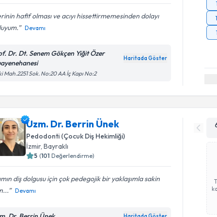
erinin hafif olması ve acıyı hissettirmemesinden dolayı
luyum.
Devamı
of. Dr. Dt. Senem Gökçen Yiğit Özer
Haritada Göster
ayenehanesi
ki Mah.2251 Sok. No:20 AA İç Kapı No:2
Uzm. Dr. Berrin Ünek
Pedodonti (Çocuk Diş Hekimliği)
İzmir
, Bayraklı
5
(
101
Değerlendirme)
ımın diş dolgusu için çok pedegojik bir yaklaşımla sakin
ka
n...
Devamı
m. Dr. Berrin Ünek
Haritada Göster