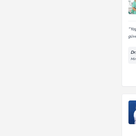
Yaş
güve
Dr
Mim