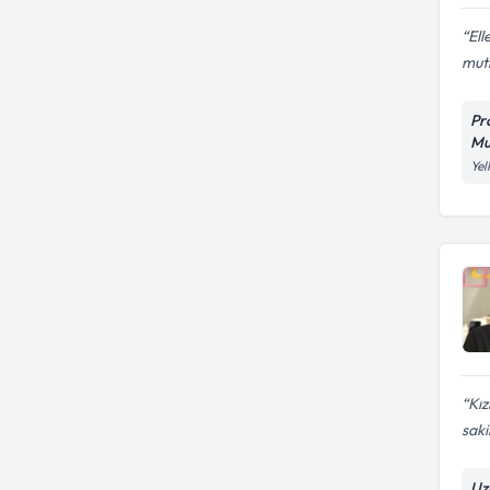
Ell
mut
Pr
Mu
Yel
Kız
saki
Uz