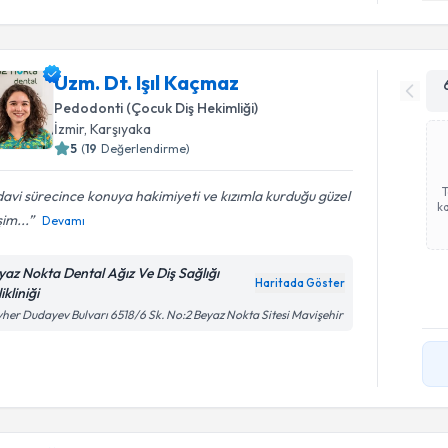
Uzm. Dt. Işıl Kaçmaz
Pedodonti (Çocuk Diş Hekimliği)
İzmir
, Karşıyaka
5
(
19
Değerlendirme)
avi sürecince konuya hakimiyeti ve kızımla kurduğu güzel
ka
şim...
Devamı
yaz Nokta Dental Ağız Ve Diş Sağlığı
Haritada Göster
ikliniği
her Dudayev Bulvarı 6518/6 Sk. No:2 Beyaz Nokta Sitesi Mavişehir