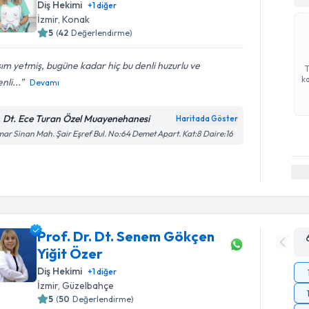
Diş Hekimi
+
1
diğer
İzmir
, Konak
5
(
42
Değerlendirme)
ım yetmiş, bugüne kadar hiç bu denli huzurlu ve
ka
nli...
Devamı
. Dt. Ece Turan Özel Muayenehanesi
Haritada Göster
ar Sinan Mah. Şair Eşref Bul. No:64 Demet Apart. Kat:8 Daire:16
Prof. Dr. Dt. Senem Gökçen
Yiğit Özer
Diş Hekimi
+
1
diğer
İzmir
, Güzelbahçe
5
(
50
Değerlendirme)