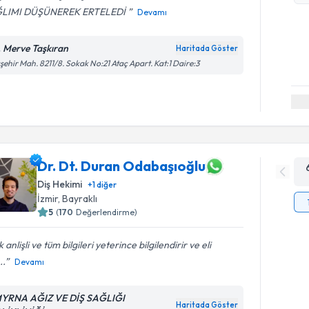
LIMI DÜŞÜNEREK ERTELEDİ
Devamı
. Merve Taşkıran
Haritada Göster
şehir Mah. 8211/8. Sokak No:21 Ataç Apart. Kat:1 Daire:3
Dr. Dt. Duran Odabaşıoğlu
Diş Hekimi
+
1
diğer
İzmir
, Bayraklı
5
(
170
Değerlendirme)
 anlişli ve tüm bilgileri yeterince bilgilendirir ve eli
..
Devamı
YRNA AĞIZ VE DİŞ SAĞLIĞI
Haritada Göster