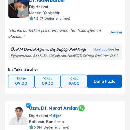
Dt. Aksel Barbur
Diş Hekimi
Mersin
,
Yenişehir
4.9
(
7
Değerlendirme)
Harika bir hekim çok memnunum ten fazla işlemim
Devamı
olacak...
Özel M Dental Ağız ve Diş Sağlığı Polikliniği
Haritada Göster
Eğriçam Mah. G.M.K. Blv. Gülşah Apt. No:537/D Sultaşa Oteli Yanı D.S.İ.
En Yakın Saatler
10 Ağu
10 Ağu
10 Ağu
Daha Fazla
09:00
09:30
10:00
Uzm. Dt. Murat Arslan
Diş Hekimi
+
1
diğer
Balıkesir
,
Bandırma
5
(
84
Değerlendirme)