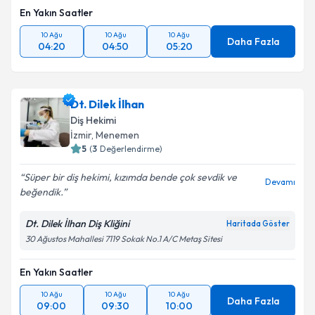
En Yakın Saatler
10 Ağu
10 Ağu
10 Ağu
Daha Fazla
04:20
04:50
05:20
Dt. Dilek İlhan
Diş Hekimi
İzmir
,
Menemen
5
(
3
Değerlendirme)
Süper bir diş hekimi, kızımda bende çok sevdik ve
Devamı
beğendik.
Dt. Dilek İlhan Diş Kliğini
Haritada Göster
30 Ağustos Mahallesi 7119 Sokak No.1 A/C Metaş Sitesi
En Yakın Saatler
10 Ağu
10 Ağu
10 Ağu
Daha Fazla
09:00
09:30
10:00