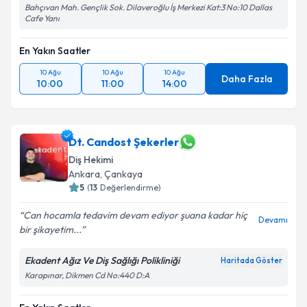
Bahçıvan Mah. Gençlik Sok. Dilaveroğlu İş Merkezi Kat:3 No:10 Dallas
Cafe Yanı
En Yakın Saatler
10 Ağu
10 Ağu
10 Ağu
Daha Fazla
10:00
11:00
14:00
Dt. Candost Şekerler
Diş Hekimi
Ankara
,
Çankaya
5
(
13
Değerlendirme)
Can hocamla tedavim devam ediyor şuana kadar hiç
Devamı
bir şikayetim...
Ekadent Ağız Ve Diş Sağlığı Polikliniği
Haritada Göster
Karapınar, Dikmen Cd No:440 D:A