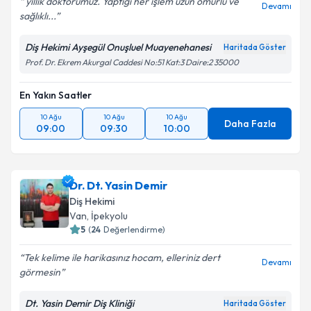
yıllık doktorumuz. Yaptığı her işlem uzun ömürlü ve
Devamı
sağlıklı...
Diş Hekimi Ayşegül Onuşluel Muayenehanesi
Haritada Göster
Prof. Dr. Ekrem Akurgal Caddesi No:51 Kat:3 Daire:2 35000
En Yakın Saatler
10 Ağu
10 Ağu
10 Ağu
Daha Fazla
09:00
09:30
10:00
Dr. Dt. Yasin Demir
Diş Hekimi
Van
,
İpekyolu
5
(
24
Değerlendirme)
Tek kelime ile harikasınız hocam, elleriniz dert
Devamı
görmesin
Dt. Yasin Demir Diş Kliniği
Haritada Göster