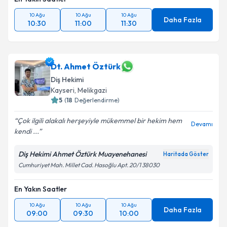
10 Ağu
10 Ağu
10 Ağu
Daha Fazla
10:30
11:00
11:30
Dt. Ahmet Öztürk
Diş Hekimi
Kayseri
,
Melikgazi
5
(
18
Değerlendirme)
Çok ilgili alakalı herşeyiyle mükemmel bir hekim hem
Devamı
kendi ...
Diş Hekimi Ahmet Öztürk Muayenehanesi
Haritada Göster
Cumhuriyet Mah. Millet Cad. Hasoğlu Apt. 20/1 38030
En Yakın Saatler
10 Ağu
10 Ağu
10 Ağu
Daha Fazla
09:00
09:30
10:00