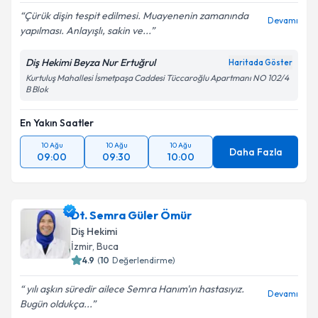
Çürük dişin tespit edilmesi. Muayenenin zamanında
Devamı
yapılması. Anlayışlı, sakin ve...
Diş Hekimi Beyza Nur Ertuğrul
Haritada Göster
Kurtuluş Mahallesi İsmetpaşa Caddesi Tüccaroğlu Apartmanı NO 102/4
B Blok
En Yakın Saatler
10 Ağu
10 Ağu
10 Ağu
Daha Fazla
09:00
09:30
10:00
Dt. Semra Güler Ömür
Diş Hekimi
İzmir
,
Buca
4.9
(
10
Değerlendirme)
yılı aşkın süredir ailece Semra Hanım'ın hastasıyız.
Devamı
Bugün oldukça...