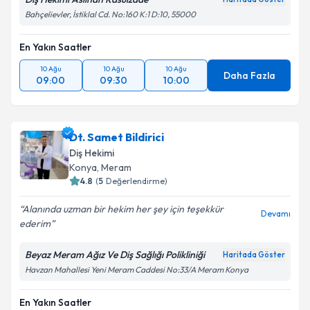
Bahçelievler, İstiklal Cd. No:160 K:1 D:10, 55000
En Yakın Saatler
10 Ağu
10 Ağu
10 Ağu
Daha Fazla
09:00
09:30
10:00
Dt. Samet Bildirici
Diş Hekimi
Konya
,
Meram
4.8
(
5
Değerlendirme)
Alanında uzman bir hekim her şey için teşekkür
Devamı
ederim
Beyaz Meram Ağız Ve Diş Sağlığı Polikliniği
Haritada Göster
Havzan Mahallesi Yeni Meram Caddesi No:33/A Meram Konya
En Yakın Saatler