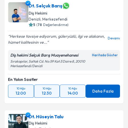
Dt. Selçuk Barış
Diş Hekimi
Denizli
,
Merkezefendi
5
(
78
Değerlendirme)
Herkese tavsiye ediyorum, güleryüzlü, ilgi ve alakanın,
Devamı
hizmet kalitesinin ve...
Diş hekimi Selçuk Barış Muayenehanesi
Haritada Göster
Sırakapılar, Saltak Cd. No:59 Kat:3 Daire:8, 20010
Merkezefendi/Denizli
En Yakın Saatler
10 Ağu
10 Ağu
10 Ağu
Daha Fazla
12:00
12:30
14:00
Dt. Hüseyin Talu
Diş Hekimi