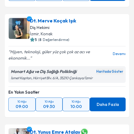
Dt. Merve Koçak Işık
Diş Hekimi
İzmir
,
Konak
5
(
8
Değerlendirme)
Hijyen, teknoloji, güler yüz çok çok az acı ve
Devamı
ekonomik...
Monart Ağız ve Diş Sağlığı Polikliniği
Haritada Göster
İsmet Kaptan, Hürriyet Blv. 6/A, 35210 Çankaya/İzmir
En Yakın Saatler
10 Ağu
10 Ağu
10 Ağu
Daha Fazla
09:00
09:30
10:00
Dt. Yunus Emre Atalay