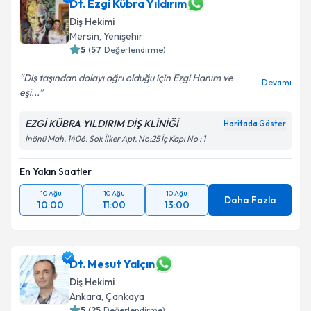
Dt. Ezgi Kübra Yıldırım
Diş Hekimi
Mersin
,
Yenişehir
5
(
57
Değerlendirme)
Diş taşından dolayı ağrı olduğu için Ezgi Hanım ve
Devamı
eşi...
EZGİ KÜBRA YILDIRIM DİŞ KLİNİĞİ
Haritada Göster
İnönü Mah. 1406. Sok İlker Apt. No:25 İç Kapı No : 1
En Yakın Saatler
10 Ağu
10 Ağu
10 Ağu
Daha Fazla
10:00
11:00
13:00
Dt. Mesut Yalçın
Diş Hekimi
Ankara
,
Çankaya
5
(
25
Değerlendirme)