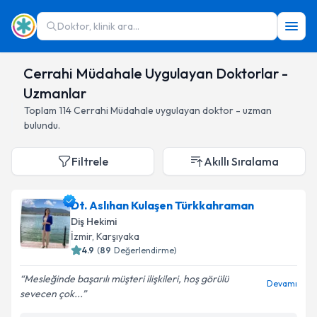
Doktor, klinik ara...
Cerrahi Müdahale Uygulayan Doktorlar -
Uzmanlar
Toplam
114
Cerrahi Müdahale
uygulayan doktor - uzman
bulundu.
Filtrele
Akıllı Sıralama
Dt. Aslıhan Kulaşen Türkkahraman
Diş Hekimi
İzmir
,
Karşıyaka
4.9
(
89
Değerlendirme)
Mesleğinde başarılı müşteri ilişkileri, hoş görülü
Devamı
sevecen çok...