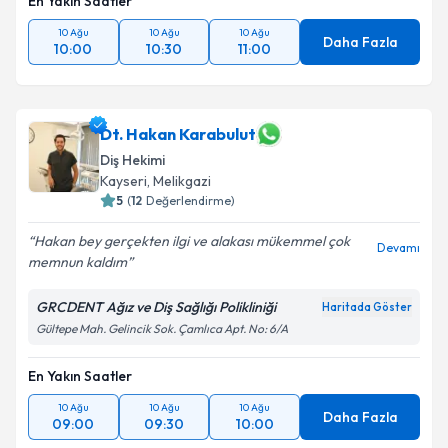
En Yakın Saatler
10 Ağu
10 Ağu
10 Ağu
Daha Fazla
10:00
10:30
11:00
Dt. Hakan Karabulut
Diş Hekimi
Kayseri
,
Melikgazi
5
(
12
Değerlendirme)
Hakan bey gerçekten ilgi ve alakası mükemmel çok
Devamı
memnun kaldım
GRCDENT Ağız ve Diş Sağlığı Polikliniği
Haritada Göster
Gültepe Mah. Gelincik Sok. Çamlıca Apt. No: 6/A
En Yakın Saatler
10 Ağu
10 Ağu
10 Ağu
Daha Fazla
09:00
09:30
10:00