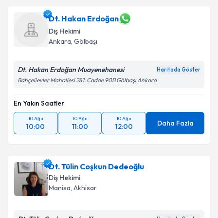
Dt. Hakan Erdoğan
Diş Hekimi
Ankara
,
Gölbaşı
Dt. Hakan Erdoğan Muayenehanesi
Haritada Göster
Bahçelievler Mahallesi 281. Cadde 90B Gölbaşı Ankara
En Yakın Saatler
10 Ağu
10 Ağu
10 Ağu
Daha Fazla
10:00
11:00
12:00
Dt. Tülin Coşkun Dedeoğlu
Diş Hekimi
Manisa
,
Akhisar