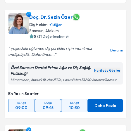
Doç. Dr. Sezin Özer
Diş Hekimi
+
1
diğer
Samsun
,
Atakum
5
(
31
Değerlendirme)
yaşındaki oğlumun diş çürükleri için inanılmaz
Devamı
endişeliydik. Daha önce...
Özel Samsun Dental Prime Ağız ve Diş Sağlığı
Haritada Göster
Polikliniği
Mimarsinan, Atatürk Bl. No:257/A, Lotus Evleri 55200 Atakum/Samsun
En Yakın Saatler
10 Ağu
10 Ağu
10 Ağu
Daha Fazla
09:00
09:45
10:30