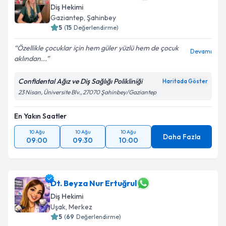
Diş Hekimi
Gaziantep
,
Şahinbey
5
(
15
Değerlendirme)
Özellikle çocuklar için hem güler yüzlü hem de çocuk
Devamı
aklından...
Confidental Ağız ve Diş Sağlığı Polikliniği
Haritada Göster
23 Nisan, Üniversite Blv., 27070 Şahinbey/Gaziantep
En Yakın Saatler
10 Ağu
10 Ağu
10 Ağu
Daha Fazla
09:00
09:30
10:00
Dt. Beyza Nur Ertuğrul
Diş Hekimi
Uşak
,
Merkez
5
(
69
Değerlendirme)