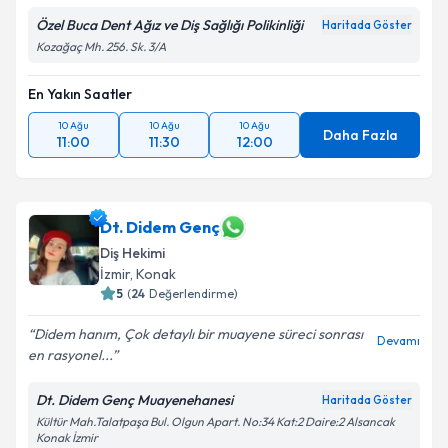
Özel Buca Dent Ağız ve Diş Sağlığı Polikinliği
Haritada Göster
Kozağaç Mh. 256. Sk. 3/A
En Yakın Saatler
10 Ağu
10 Ağu
10 Ağu
Daha Fazla
11:00
11:30
12:00
Dt. Didem Genç
Diş Hekimi
İzmir
,
Konak
5
(
24
Değerlendirme)
Didem hanım, Çok detaylı bir muayene süreci sonrası
Devamı
en rasyonel...
Dt. Didem Genç Muayenehanesi
Haritada Göster
Kültür Mah.Talatpaşa Bul. Olgun Apart. No:34 Kat:2 Daire:2 Alsancak
Konak İzmir