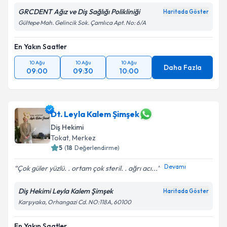
Metni
'ni okudum ve kişisel verilerimin belirtilen
GRCDENT Ağız ve Diş Sağlığı Polikliniği
Haritada Göster
kapsamda işlenmesini kabul ediyorum.
Gültepe Mah. Gelincik Sok. Çamlıca Apt. No: 6/A
Takvim Talebini Gönder
En Yakın Saatler
10 Ağu
10 Ağu
10 Ağu
Daha Fazla
09:00
09:30
10:00
Dt. Leyla Kalem Şimşek
Diş Hekimi
Tokat
,
Merkez
5
(
18
Değerlendirme)
Devamı
Çok güler yüzlü. . ortam çok steril. . ağrı acı...
Diş Hekimi Leyla Kalem Şimşek
Haritada Göster
Karşıyaka, Orhangazi Cd. NO:118A, 60100
En Yakın Saatler