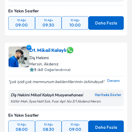
En Yakın Saatler
10 Ağu
10 Ağu
10 Ağu
Daha Fazla
09:00
09:30
10:00
Dt. Mikail Kalaylı
Diş Hekimi
Mersin
,
Akdeniz
5
(
40
Değerlendirme)
Devamı
çok iyidi çok memnunum beklentilerimin üstündeydi
Diş Hekimi Mikail Kalaylı Muayenehanesi
Haritada Göster
Kültür Mah. İlyas Halil Sok. Fuar Apt. No:3/1 Akdeniz Mersin
En Yakın Saatler
10 Ağu
10 Ağu
10 Ağu
Daha Fazla
08:00
08:30
09:00