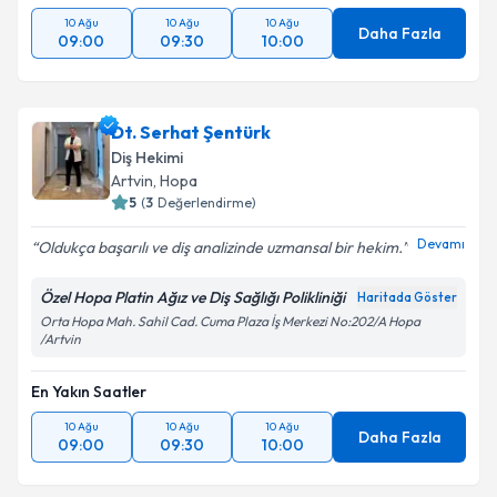
10 Ağu
10 Ağu
10 Ağu
Daha Fazla
09:00
09:30
10:00
Dt. Serhat Şentürk
Diş Hekimi
Artvin
,
Hopa
5
(
3
Değerlendirme)
Devamı
Oldukça başarılı ve diş analizinde uzmansal bir hekim.
Özel Hopa Platin Ağız ve Diş Sağlığı Polikliniği
Haritada Göster
Orta Hopa Mah. Sahil Cad. Cuma Plaza İş Merkezi No:202/A Hopa
/Artvin
En Yakın Saatler
10 Ağu
10 Ağu
10 Ağu
Daha Fazla
09:00
09:30
10:00