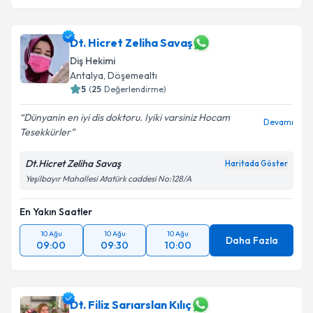
Dt. Hicret Zeliha Savaş
Diş Hekimi
Antalya
,
Döşemealtı
5
(
25
Değerlendirme)
Dünyanin en iyi dis doktoru. Iyiki varsiniz Hocam
Devamı
Tesekkürler
Dt.Hicret Zeliha Savaş
Haritada Göster
Yeşilbayır Mahallesi Atatürk caddesi No:128/A
En Yakın Saatler
10 Ağu
10 Ağu
10 Ağu
Daha Fazla
09:00
09:30
10:00
Dt. Filiz Sarıarslan Kılıç