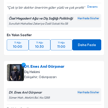
Devamı
Çok iyi bir doktor öneririm güler yüzlü ve çok pratik
Özel Megadent Ağız ve Diş Sağlığı Polikliniği
Haritada Göster
Sunullah Mahallesi Zekeriya Özdil Sokak No:58
En Yakın Saatler
11 Ağu
11 Ağu
11 Ağu
Daha Fazla
10:00
10:30
11:00
Dt. Enes Anıl Gürpınar
Diş Hekimi
Eskişehir
,
Odunpazarı
Dt. Enes Anıl Gürpınar
Haritada Göster
Sümer Mah. Atatürk Bul. No:128B