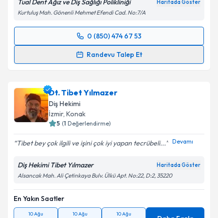
Tual Dent Ağız ve Diş Sağlığı Polikliniği
Haritada Göster
Kurtuluş Mah. Gönenli Mehmet Efendi Cad. No:7/A
0 (850) 474 67 53
Randevu Takvimi Talebi
Randevu Talep Et
Dt. Hilal Gökçakıroğlu
için randevu takvimi talebi
oluşturun. Size bu uzmandan randevu almanız için bir
Dt. Tibet Yılmazer
takvim hazırlandığında e-posta ile bilgilendireceğiz.
Diş Hekimi
E-posta Adresiniz
İzmir
,
Konak
5
(
1
Değerlendirme)
Devamı
Tibet bey çok ilgili ve işini çok iyi yapan tecrübeli...
Kişisel verilerimin işlenmesine ilişkin
Aydınlatma
Diş Hekimi Tibet Yılmazer
Haritada Göster
Metni
'ni okudum ve kişisel verilerimin belirtilen
Alsancak Mah. Ali Çetinkaya Bulv. Ülkü Apt. No:22, D:2, 35220
kapsamda işlenmesini kabul ediyorum.
En Yakın Saatler
Takvim Talebini Gönder
10 Ağu
10 Ağu
10 Ağu