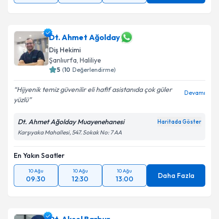
Dt. Ahmet Ağolday
Diş Hekimi
Şanlıurfa
,
Haliliye
5
(
10
Değerlendirme)
Hijyenik temiz güvenilir eli hafif asistanıda çok güler
Devamı
yüzlü
Dt. Ahmet Ağolday Muayenehanesi
Haritada Göster
Karşıyaka Mahallesi, 547. Sokak No: 7 AA
En Yakın Saatler
10 Ağu
10 Ağu
10 Ağu
Daha Fazla
09:30
12:30
13:00