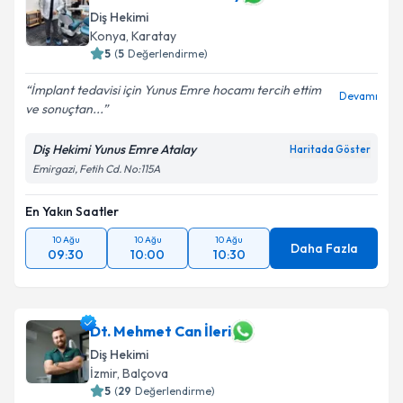
Diş Hekimi
Konya
,
Karatay
5
(
5
Değerlendirme)
İmplant tedavisi için Yunus Emre hocamı tercih ettim
Devamı
ve sonuçtan...
Diş Hekimi Yunus Emre Atalay
Haritada Göster
Emirgazi, Fetih Cd. No:115A
En Yakın Saatler
10 Ağu
10 Ağu
10 Ağu
Daha Fazla
09:30
10:00
10:30
Dt. Mehmet Can İleri
Diş Hekimi
İzmir
,
Balçova
5
(
29
Değerlendirme)