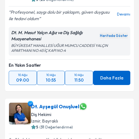
Profesyonel, saygı dolu bir yaklaşım, güven duygusu
Devamı
ile tedavi oldum
Dt. M. Mesut Yalçın Ağız ve Diş Sağlığı
Haritada Göster
Muayenehanesi
BÜYÜKESAT MAHALLESİ UĞUR MUMCU CADDESİ YALÇIN
APARTMANI NO:45 İÇ KAPI NO:4
En Yakın Saatler
10 Ağu
10 Ağu
10 Ağu
Daha Fazla
09:00
10:55
11:50
Dt. Ayşegül Onuşluel
Diş Hekimi
İzmir
,
Bayraklı
5
(
31
Değerlendirme)