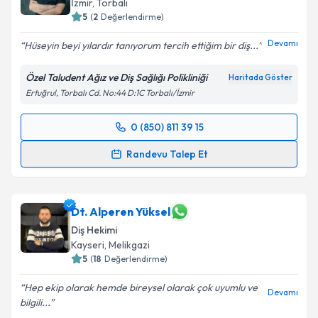
İzmir
,
Torbalı
5
(
2
Değerlendirme)
Devamı
Hüseyin beyi yılardır tanıyorum tercih ettiğim bir diş...
Özel Taludent Ağız ve Diş Sağlığı Polikliniği
Haritada Göster
Ertuğrul, Torbalı Cd. No:44 D:1C Torbalı/İzmir
0 (850) 811 39 15
Randevu Takvimi Talebi
Randevu Talep Et
Dt. Hüseyin Talu
için randevu takvimi talebi oluşturun.
Size bu uzmandan randevu almanız için bir takvim
hazırlandığında e-posta ile bilgilendireceğiz.
Dt. Alperen Yüksel
Diş Hekimi
E-posta Adresiniz
Kayseri
,
Melikgazi
5
(
18
Değerlendirme)
Hep ekip olarak hemde bireysel olarak çok uyumlu ve
Devamı
bilgili...
Kişisel verilerimin işlenmesine ilişkin
Aydınlatma