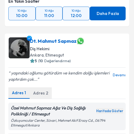
En Yakın Saatler
10 Ağu
10 Ağu
10 Ağu
Daha Fazla
10:00
11:00
12:00
Dt. Mahmut Sapmaz
Diş Hekimi
Ankara
,
Etimesgut
5
(
10
Değerlendirme)
yaşındaki oğlumu götürdüm ve kendim dolğu işlemleri
Devamı
yaptırdım çok...
Adres
1
Adres
2
Özel Mahmut Sapmaz Ağız Ve Diş Sağlığı
Haritada Göster
Polikliniği / Etimesgut
Özkuyumcular Center, Süvari, Mehmet Akif Ersoy Cd., 06794
Etimesgut/Ankara