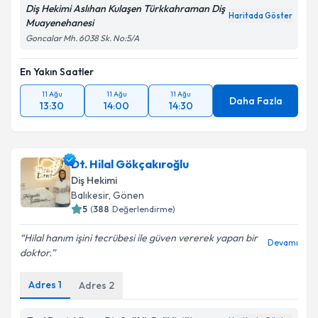
Diş Hekimi Aslıhan Kulaşen Türkkahraman Diş
Haritada Göster
Muayenehanesi
Goncalar Mh. 6038 Sk. No:5/A
En Yakın Saatler
11 Ağu
11 Ağu
11 Ağu
Daha Fazla
13:30
14:00
14:30
Dt. Hilal Gökçakıroğlu
Diş Hekimi
Balıkesir
,
Gönen
5
(
388
Değerlendirme)
Hilal hanım işini tecrübesi ile güven vererek yapan bir
Devamı
doktor.
Adres
1
Adres
2