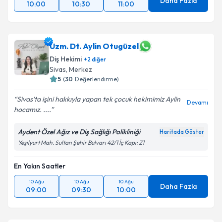
Daha Fazla
10:00
10:30
11:00
Uzm. Dt. Aylin Otugüzel
Diş Hekimi
+
2
diğer
Sivas
,
Merkez
5
(
30
Değerlendirme)
Sivas’ta işini hakkıyla yapan tek çocuk hekimimiz Aylin
Devamı
hocamız. ....
Aydent Özel Ağız ve Diş Sağlığı Polikliniği
Haritada Göster
Yeşilyurt Mah. Sultan Şehir Bulvarı 42/1 İç Kapı: Z1
En Yakın Saatler
10 Ağu
10 Ağu
10 Ağu
Daha Fazla
09:00
09:30
10:00