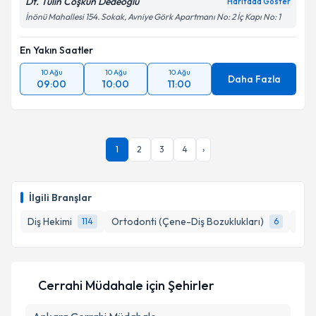
Dt. Tülin Coşkun Dedeoğlu
Haritada Göster
İnönü Mahallesi 154. Sokak, Avniye Görk Apartmanı No: 2 İç Kapı No: 1
En Yakın Saatler
10 Ağu
10 Ağu
10 Ağu
Daha Fazla
09:00
10:00
11:00
1
2
3
4
›
İlgili Branşlar
Diş Hekimi
Ortodonti (Çene-Diş Bozuklukları)
Ağız
114
6
Cerrahi Müdahale
için Şehirler