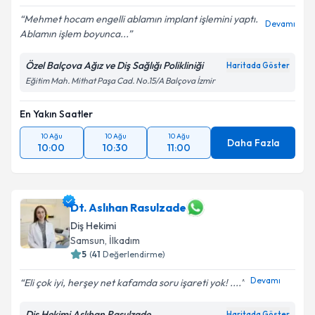
Mehmet hocam engelli ablamın implant işlemini yaptı.
Devamı
Ablamın işlem boyunca...
Özel Balçova Ağız ve Diş Sağlığı Polikliniği
Haritada Göster
Eğitim Mah. Mithat Paşa Cad. No.15/A Balçova İzmir
En Yakın Saatler
10 Ağu
10 Ağu
10 Ağu
Daha Fazla
10:00
10:30
11:00
Dt. Aslıhan Rasulzade
Diş Hekimi
Samsun
,
İlkadım
5
(
41
Değerlendirme)
Devamı
Eli çok iyi, herşey net kafamda soru işareti yok! ....
Diş Hekimi Aslıhan Rasulzade
Haritada Göster