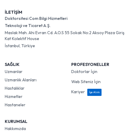
İLETİŞİM
Doktorsitesi Com Bilgi Hizmetleri
Teknoloji ve Ticaret A.Ş.
Maslak Mah. Ahi Evran Cd. A.O.S 55 Sokak No:2 Aksoy Plaza Giriş
Kat Kolektif House
İstanbul, Türkiye
SAĞLIK
PROFESYONELLER
Uzmanlar
Doktorlar İçin
Uzmanlık Alanları
Web Siteniz İçin
Hastalıklar
Kariyer
İşe Alım
Hizmetler
Hastaneler
KURUMSAL
Hakkımızda