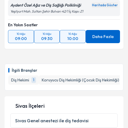
Aydent Özel Ağız ve Diş Sağlığı Polikliniği
Haritada Göster
Yeşilyurt Mah. Sultan Şehir Bulvarı 42/1 İç Kapı: Z1
En Yakın Saatler
10 Ağu
10 Ağu
10 Ağu
Daha Fazla
09:00
09:30
10:00
İlgili Branşlar
Diş Hekimi
Koruyucu Diş Hekimliği (Çocuk Diş Hekimliği)
1
1
Sivas İlçeleri
Sivas
Genel anestezi ile diş tedavisi