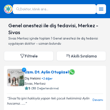
Doktor, klinik ara...
Genel anestezi ile diş tedavisi, Merkez -
Sivas
Sivas
Merkez
içinde toplam
1
Genel anestezi ile diş tedavisi
uygulayan doktor - uzman bulundu
Filtrele
Akıllı Sıralama
Uzm. Dt. Aylin Otugüzel
Diş Hekimi
+
2
diğer
Sivas
, Merkez
5
(
30
Değerlendirme)
Sivas’ta işini hakkıyla yapan tek çocuk hekimimiz Aylin
Devamı
hocamız. ....