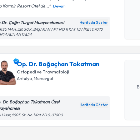
p Karmir Resort Otel de...
Devamı
Kişisel
.Dr. Çağrı Turgut Muayenehanesi
Haritada Göster
okudum
RSU MAH. 326 SOK. BAŞARAN APT NO 11 KAT 1 DAİRE 1 07070
işlenm
Randevu T
NYAALTI ANTALYA
Op. Dr. B
oluşturun. 
Op. Dr. Boğaçhan Tokatman
hazırlandığ
Ortopedi ve Travmatoloji
Antalya
, Manavgat
E-posta Ad
B
. Dr. Boğaçhan Tokatman Özel
Haritada Göster
ayehanesi
Kişisel
i Hisar, 9503. Sk. No:1 Kat:2 D:5, 07600
okudum
işlenm