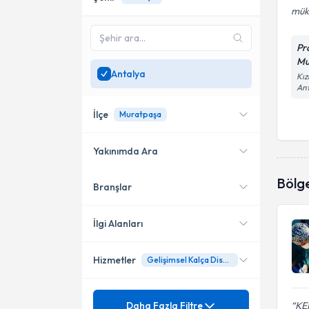
mük
Pr
Mu
Antalya
Kız
An
İlçe
Muratpaşa
Yakınımda Ara
Bölg
Branşlar
Konumuma yakın uzmanları
Konyaaltı
göster
Manavgat
İlgi Alanları
Muratpaşa
Hizmetler
Gelişimsel Kalça Displazisi
Ortopedi ve Travmatoloji
Mezuniyet
Aksayan Çocuk
Daha Fazla Filtre
KEM