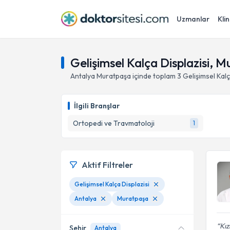
Uzmanlar
Klin
Gelişimsel Kalça Displazisi, 
Antalya
Muratpaşa
içinde toplam
3
Gelişimsel Kalç
İlgili Branşlar
Ortopedi ve Travmatoloji
1
Aktif Filtreler
Gelişimsel Kalça Displazisi
Antalya
Muratpaşa
Kız
Şehir
Antalya