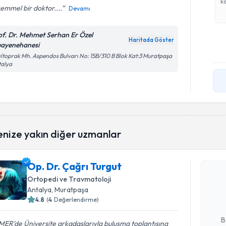
ka
emmel bir doktor....
Devamı
of. Dr. Mehmet Serhan Er Özel
Haritada Göster
ayenehanesi
ıltoprak Mh. Aspendos Bulvarı No: 15B/310 B Blok Kat:3 Muratpaşa
talya
Randevu T
enize yakın diğer uzmanlar
Op. Dr. Çağrı Turgut
Op. Dr. Ça
bu uzmandan
Ortopedi ve Travmatoloji
posta ile bi
Antalya
, Muratpaşa
4.8
(
4
Değerlendirme)
E-posta Ad
B
ER'de Üniversite arkadaşlarıyla buluşma toplantısına