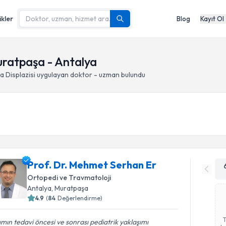
ikler
Blog
Kayıt Ol
Muratpaşa - Antalya
a Displazisi
uygulayan doktor - uzman bulundu
Prof. Dr. Mehmet Serhan Er
Ortopedi ve Travmatoloji
Antalya
, Muratpaşa
4.9
(
84
Değerlendirme)
ımın tedavi öncesi ve sonrası pediatrik yaklaşımı