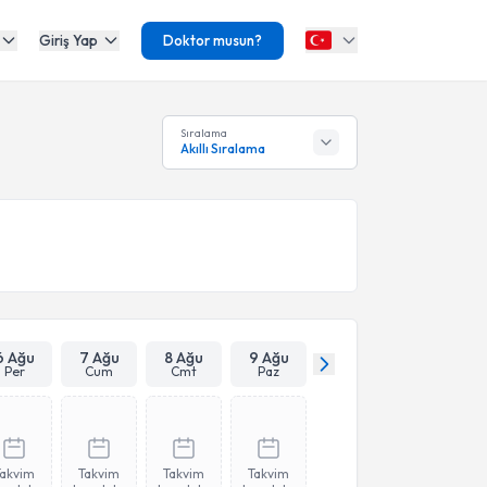
Giriş Yap
Doktor musun?
Sıralama
Akıllı Sıralama
6 Ağu
7 Ağu
8 Ağu
9 Ağu
Per
Cum
Cmt
Paz
Takvim
Takvim
Takvim
Takvim