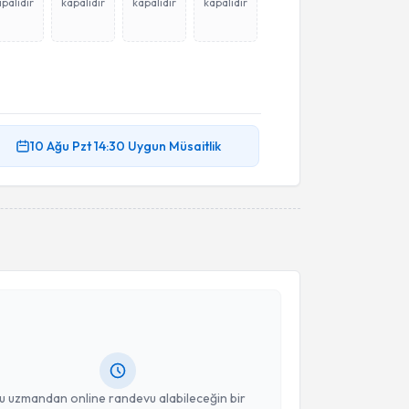
palıdır
kapalıdır
kapalıdır
kapalıdır
10 Ağu
Pzt
14:30
Uygun Müsaitlik
akvimi Talebi
ğrı Turgut
için randevu takvimi talebi oluşturun. Size
 randevu almanız için bir takvim hazırlandığında e-
lgilendireceğiz.
resiniz
u uzmandan online randevu alabileceğin bir