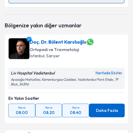
Randevu Takvimi Talebi
Op. Dr. Javad Mirzazada
için randevu takvimi talebi
Bölgenize yakın diğer uzmanlar
oluşturun. Size bu uzmandan randevu almanız için bir
takvim hazırlandığında e-posta ile bilgilendireceğiz.
Doç. Dr. Bülent Karslıoğlu
E-posta Adresiniz
Ortopedi ve Travmatoloji
İstanbul
, Sarıyer
Liv Hospital Vadistanbul
Kişisel verilerimin işlenmesine ilişkin
Aydınlatma
Haritada Göster
Metni
'ni okudum ve kişisel verilerimin belirtilen
Ayazağa Mahallesi, Kemerburgaz Caddesi, Vadistanbul Park Etabı, 7F
Blok, 34396
kapsamda işlenmesini kabul ediyorum.
En Yakın Saatler
Takvim Talebini Gönder
Yarın
Yarın
Yarın
Daha Fazla
08:00
08:20
08:40