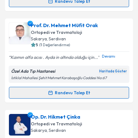
Randevu Talep Et
Op. Dr. Tayfun Açıkgöz
için randevu takvimi talebi
oluşturun. Size bu uzmandan randevu almanız için bir
Prof. Dr. Mehmet Müfit Orak
takvim hazırlandığında e-posta ile bilgilendireceğiz.
Ortopedi ve Travmatoloji
E-posta Adresiniz
Sakarya
, Serdivan
5
(
1
Değerlendirme)
Devamı
Kızımın alfa acısı . Ayda in altında olduğu için...
Kişisel verilerimin işlenmesine ilişkin
Aydınlatma
Özel Ada Tıp Hastanesi
Haritada Göster
Metni
'ni okudum ve kişisel verilerimin belirtilen
İstiklal Mahallesi Şehit Mehmet Karabaşoğlu Caddesi No:67
kapsamda işlenmesini kabul ediyorum.
Randevu Talep Et
Randevu Takvimi Talebi
Takvim Talebini Gönder
Prof. Dr. Mehmet Müfit Orak
için randevu takvimi
Op. Dr. Hikmet Çinka
talebi oluşturun. Size bu uzmandan randevu almanız
Ortopedi ve Travmatoloji
için bir takvim hazırlandığında e-posta ile
Sakarya
, Serdivan
bilgilendireceğiz.