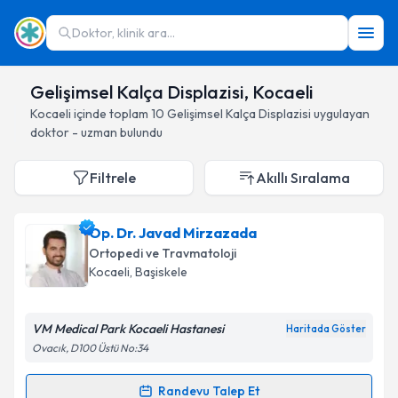
Doktor, klinik ara...
Gelişimsel Kalça Displazisi, Kocaeli
Kocaeli
içinde toplam
10
Gelişimsel Kalça Displazisi
uygulayan
doktor - uzman bulundu
Filtrele
Akıllı Sıralama
Op. Dr. Javad Mirzazada
Ortopedi ve Travmatoloji
Kocaeli
, Başiskele
VM Medical Park Kocaeli Hastanesi
Haritada Göster
Ovacık, D100 Üstü No:34
Randevu Talep Et