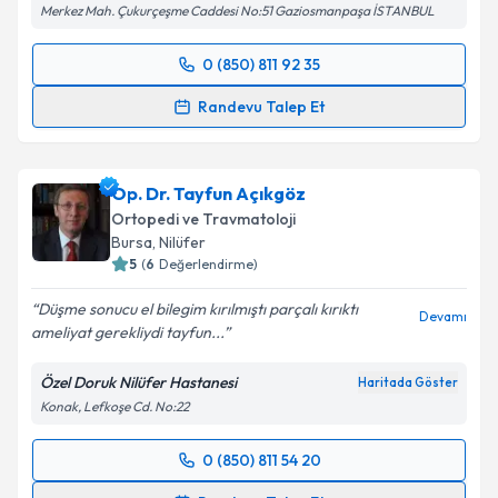
Merkez Mah. Çukurçeşme Caddesi No:51 Gaziosmanpaşa İSTANBUL
0 (850) 811 92 35
Randevu Takvimi Talebi
Randevu Talep Et
Op. Dr. Halil Büyükdoğan
için randevu takvimi talebi
oluşturun. Size bu uzmandan randevu almanız için bir
Op. Dr. Tayfun Açıkgöz
takvim hazırlandığında e-posta ile bilgilendireceğiz.
Ortopedi ve Travmatoloji
E-posta Adresiniz
Bursa
, Nilüfer
5
(
6
Değerlendirme)
Düşme sonucu el bilegim kırılmıştı parçalı kırıktı
Devamı
ameliyat gerekliydi tayfun...
Kişisel verilerimin işlenmesine ilişkin
Aydınlatma
Metni
'ni okudum ve kişisel verilerimin belirtilen
Özel Doruk Nilüfer Hastanesi
Haritada Göster
kapsamda işlenmesini kabul ediyorum.
Konak, Lefkoşe Cd. No:22
Takvim Talebini Gönder
0 (850) 811 54 20
Randevu Takvimi Talebi