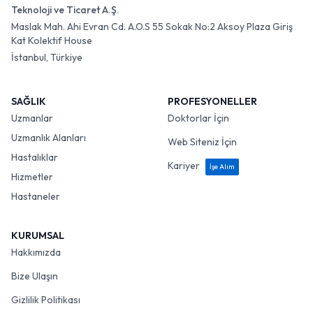
Teknoloji ve Ticaret A.Ş.
Maslak Mah. Ahi Evran Cd. A.O.S 55 Sokak No:2 Aksoy Plaza Giriş
Kat Kolektif House
İstanbul, Türkiye
SAĞLIK
PROFESYONELLER
Uzmanlar
Doktorlar İçin
Uzmanlık Alanları
Web Siteniz İçin
Hastalıklar
Kariyer
İşe Alım
Hizmetler
Hastaneler
KURUMSAL
Hakkımızda
Bize Ulaşın
Gizlilik Politikası