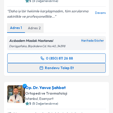
5
(
3
Değerlendirme)
Daha iyi bir hekimle karşılaşmadım, tüm sorularıma
Devamı
sakinlikle ve profesyonellikle...
Adres
1
Adres
2
Acıbadem Maslak Hastanesi
Haritada Göster
Darüşşafaka, Büyükdere Cd. No:40, 34398
0 (850) 811 26 88
Randevu Takvimi Talebi
Randevu Talep Et
Prof. Dr. Javad Parvizi
için randevu takvimi talebi
oluşturun. Size bu uzmandan randevu almanız için bir
Op. Dr. Yavuz Şahbat
takvim hazırlandığında e-posta ile bilgilendireceğiz.
Ortopedi ve Travmatoloji
E-posta Adresiniz
İstanbul
, Esenyurt
5
(
5
Değerlendirme)