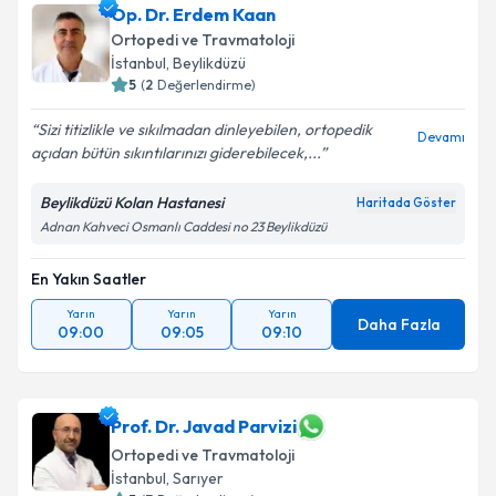
Op. Dr. Erdem Kaan
Ortopedi ve Travmatoloji
İstanbul
, Beylikdüzü
5
(
2
Değerlendirme)
Sizi titizlikle ve sıkılmadan dinleyebilen, ortopedik
Devamı
açıdan bütün sıkıntılarınızı giderebilecek,...
Beylikdüzü Kolan Hastanesi
Haritada Göster
Adnan Kahveci Osmanlı Caddesi no 23 Beylikdüzü
En Yakın Saatler
Yarın
Yarın
Yarın
Daha Fazla
09:00
09:05
09:10
Prof. Dr. Javad Parvizi
Ortopedi ve Travmatoloji
İstanbul
, Sarıyer