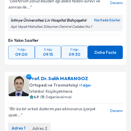
Doktorum yavuz beyden ilgi alaka tedavi süreci ve
Devamı
sonrası ile...
Kişisel verilerimin işlenmesine ilişkin
Aydınlatma
Metni
'ni okudum ve kişisel verilerimin belirtilen
İstinye Üniversitesi Liv Hospital Bahçeşehir
Haritada Göster
kapsamda işlenmesini kabul ediyorum.
Aşık Veysel Mahallesi Süleyman Demirel Caddesi No:1
En Yakın Saatler
Takvim Talebini Gönder
11 Ağu
11 Ağu
11 Ağu
Daha Fazla
09:00
09:15
09:30
Prof. Dr. Salih MARANGOZ
Ortopedi ve Travmatoloji
+
1
diğer
İstanbul
, Küçükçekmece
4.9
(
15
Değerlendirme)
Bir kız bir erkek ikizlerim pes ekinovarus (çarpık
Devamı
ayak...
Adres
1
Adres
2