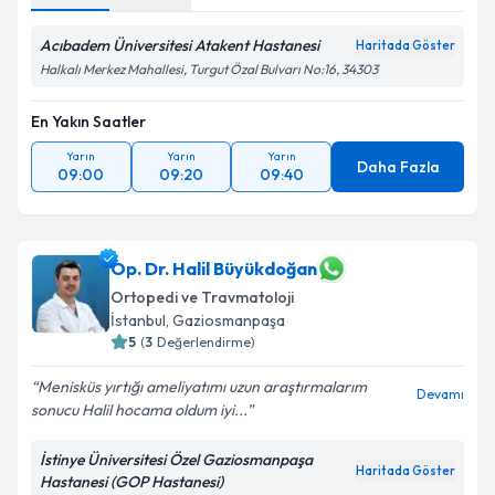
Acıbadem Üniversitesi Atakent Hastanesi
Haritada Göster
Halkalı Merkez Mahallesi, Turgut Özal Bulvarı No:16, 34303
En Yakın Saatler
Yarın
Yarın
Yarın
Daha Fazla
09:00
09:20
09:40
Op. Dr. Halil Büyükdoğan
Ortopedi ve Travmatoloji
İstanbul
, Gaziosmanpaşa
5
(
3
Değerlendirme)
Menisküs yırtığı ameliyatımı uzun araştırmalarım
Devamı
sonucu Halil hocama oldum iyi...
İstinye Üniversitesi Özel Gaziosmanpaşa
Haritada Göster
Hastanesi (GOP Hastanesi)