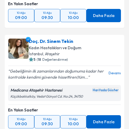
En Yakın Saatler
10 Ağu
10 Ağu
10 Ağu
Daha Fazla
09:00
09:30
10:00
Doç. Dr. Sinem Tekin
Kadın Hastalıkları ve Doğum
İstanbul
, Ataşehir
5
(
18
Değerlendirme)
Gebeliğimin ilk zamanlarından doğumuma kadar her
Devamı
kontrolde kendimi güvende hissettiren(tüm...
Medicana Ataşehir Hastanesi
Haritada Göster
Küçükbakkalköy, Vedat Günyol Cd. No:24, 34750
En Yakın Saatler
10 Ağu
10 Ağu
10 Ağu
Daha Fazla
09:00
09:30
10:00