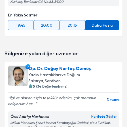
Kurtuluş, Bankalar Cd. No:63, 54100
En Yakın Saatler
19:45
20:00
20:15
Daha Fazla
Bölgenize yakın diğer uzmanlar
Op. Dr. Doğay Nurtaç Özmüş
Kadın Hastalıkları ve Doğum
Sakarya
, Serdivan
5
(
34
Değerlendirme)
ilgi ve alakanız için teşekkür ederim, çok memnun
Devamı
kalıyorum her...
Özel Adatıp Hastanesi
Haritada Göster
İstiklal Mahallesi Şehit Mehmet Karabaşoğlu Caddesi, No.67, İstiklal,