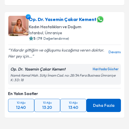
Op. Dr. Yasemin Çakar Kement
Kadın Hastalıkları ve Doğum
İstanbul
, Ümraniye
5
(
79
Değerlendirme)
Yıllardır gittiğim ve oğluşumu kucağıma veren doktor.
Devamı
Her şey için...
Op. Dr. Yasemin Çakar Kement
Haritada Göster
Namık Kemal Mah. Sütçi İmam Cad. no: 28/34 Fera Business Ümraniye
K: 3 D: 18
En Yakın Saatler
10 Ağu
10 Ağu
10 Ağu
Daha Fazla
12:40
13:20
13:40