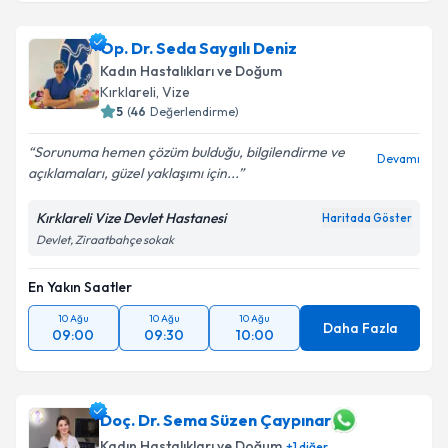
Op. Dr. Günel Gulıyeva
için randevu takvimi talebi
Op. Dr. Seda Saygılı Deniz
oluşturun. Size bu uzmandan randevu almanız için bir
Kadın Hastalıkları ve Doğum
takvim hazırlandığında e-posta ile bilgilendireceğiz.
Kırklareli
, Vize
5
(
46
Değerlendirme)
E-posta Adresiniz
Sorunuma hemen çözüm bulduğu, bilgilendirme ve
Devamı
açıklamaları, güzel yaklaşımı için...
Kırklareli Vize Devlet Hastanesi
Haritada Göster
Kişisel verilerimin işlenmesine ilişkin
Aydınlatma
Devlet, Ziraatbahçe sokak
Metni
'ni okudum ve kişisel verilerimin belirtilen
kapsamda işlenmesini kabul ediyorum.
En Yakın Saatler
10 Ağu
10 Ağu
10 Ağu
Takvim Talebini Gönder
Daha Fazla
09:00
09:30
10:00
Doç. Dr. Sema Süzen Çaypınar
Kadın Hastalıkları ve Doğum
+
1
diğer