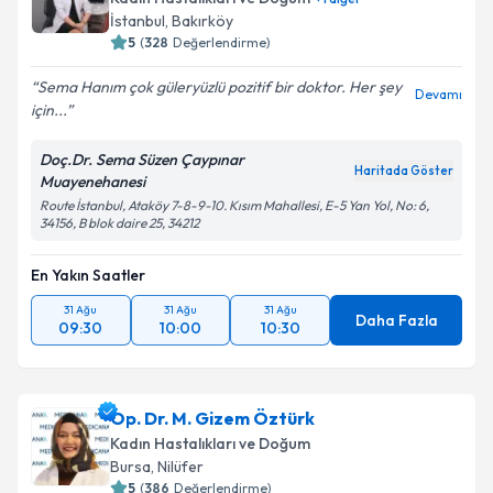
İstanbul
, Bakırköy
5
(
328
Değerlendirme)
Sema Hanım çok güleryüzlü pozitif bir doktor. Her şey
Devamı
için...
Doç.Dr. Sema Süzen Çaypınar
Haritada Göster
Muayenehanesi
Route İstanbul, Ataköy 7-8-9-10. Kısım Mahallesi, E-5 Yan Yol, No: 6,
34156, B blok daire 25, 34212
En Yakın Saatler
31 Ağu
31 Ağu
31 Ağu
Daha Fazla
09:30
10:00
10:30
Op. Dr. M. Gizem Öztürk
Kadın Hastalıkları ve Doğum
Bursa
, Nilüfer
5
(
386
Değerlendirme)