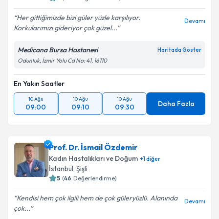
Her gittiğimizde bizi güler yüzle karşılıyor.
Devamı
Korkularımızı gideriyor çok güzel...
Medicana Bursa Hastanesi
Haritada Göster
Odunluk, İzmir Yolu Cd No: 41, 16110
En Yakın Saatler
10 Ağu
10 Ağu
10 Ağu
Daha Fazla
09:00
09:10
09:30
Prof. Dr. İsmail Özdemir
Kadın Hastalıkları ve Doğum
+
1
diğer
İstanbul
, Şişli
5
(
46
Değerlendirme)
Kendisi hem çok ilgili hem de çok güleryüzlü. Alanında
Devamı
çok...