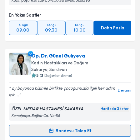
Kazımpaşa Yolu Üzeri, 54050 Serdivan/Sakarya
En Yakın Saatler
10 Ağu
10 Ağu
10 Ağu
Daha Fazla
09:00
09:30
10:00
Op. Dr. Günel Gulıyeva
Kadın Hastalıkları ve Doğum
Sakarya
, Serdivan
5
(
3
Değerlendirme)
ay boyunca bizimle birlikte çocuğumuzla ilgili her adım
Devamı
için...
ÖZEL MEDAR HASTANESİ SAKARYA
Haritada Göster
Kemalpaşa, Bağlar Cd. No:116
Randevu Talep Et
Randevu Takvimi Talebi