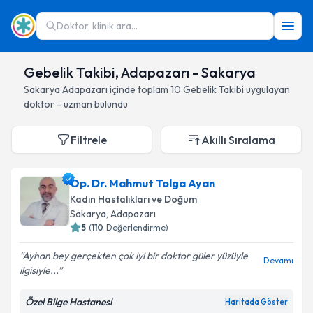
Doktor, klinik ara...
Gebelik Takibi, Adapazarı - Sakarya
Sakarya
Adapazarı
içinde toplam
10
Gebelik Takibi
uygulayan
doktor - uzman bulundu
Filtrele
Akıllı Sıralama
Op. Dr. Mahmut Tolga Ayan
Kadın Hastalıkları ve Doğum
Sakarya
, Adapazarı
5
(
110
Değerlendirme)
Ayhan bey gerçekten çok iyi bir doktor güler yüzüyle
Devamı
ilgisiyle...
Özel Bilge Hastanesi
Haritada Göster