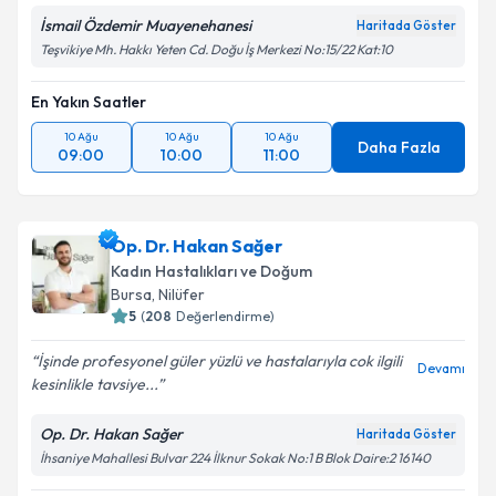
İsmail Özdemir Muayenehanesi
Haritada Göster
Teşvikiye Mh. Hakkı Yeten Cd. Doğu İş Merkezi No:15/22 Kat:10
En Yakın Saatler
10 Ağu
10 Ağu
10 Ağu
Daha Fazla
09:00
10:00
11:00
Op. Dr. Hakan Sağer
Kadın Hastalıkları ve Doğum
Bursa
, Nilüfer
5
(
208
Değerlendirme)
İşinde profesyonel güler yüzlü ve hastalarıyla cok ilgili
Devamı
kesinlikle tavsiye...
Op. Dr. Hakan Sağer
Haritada Göster
İhsaniye Mahallesi Bulvar 224 İlknur Sokak No:1 B Blok Daire:2 16140