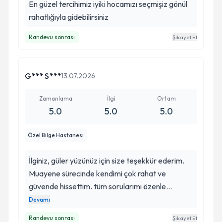
En güzel tercihimiz iyiki hocamızı seçmişiz gönül
rahatlığıyla gidebilirsiniz
Randevu sonrası
Şikayet Et
G*** S***
13.07.2026
Zamanlama
İlgi
Ortam
5.0
5.0
5.0
Özel Bilge Hastanesi
İlginiz, güler yüzünüz için size teşekkür ederim.
Muayene sürecinde kendimi çok rahat ve
güvende hissettim. tüm sorularımı özenle
yanıtlağınız ve gösterdiğiniz ilgi sayesinde
Devamı
aklımdaki endişeler azaldı başaralı
Randevu sonrası
Şikayet Et