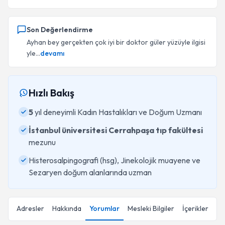
Son Değerlendirme
Ayhan bey gerçekten çok iyi bir doktor güler yüzüyle ilgisi
yle...
devamı
Hızlı Bakış
5
yıl deneyimli Kadın Hastalıkları ve Doğum Uzmanı
İstanbul üniversitesi Cerrahpaşa tıp fakültesi
mezunu
Histerosalpingografi (hsg), Jinekolojik muayene ve
Sezaryen doğum alanlarında uzman
Adresler
Hakkında
Yorumlar
Mesleki Bilgiler
İçerikler