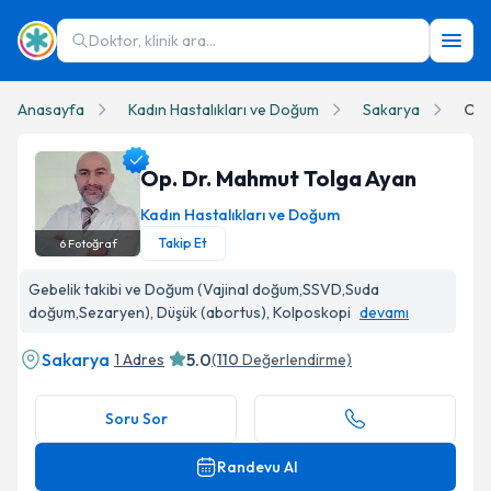
Doktor, klinik ara...
Anasayfa
Kadın Hastalıkları ve Doğum
Sakarya
Op.
Op. Dr. Mahmut Tolga Ayan
Kadın Hastalıkları ve Doğum
Takip Et
6
Fotoğraf
Op. Dr. Mahmut Tolga Ayan Profil Fotoğrafı
Gebelik takibi ve Doğum (Vajinal doğum,SSVD,Suda
doğum,Sezaryen), Düşük (abortus), Kolposkopi
devamı
Sakarya
5.0
1 Adres
(
110
Değerlendirme)
Soru Sor
Randevu Al