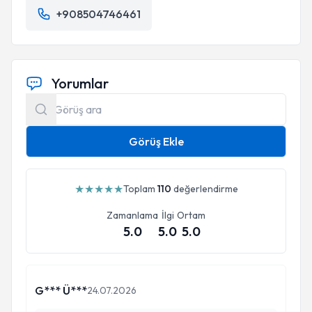
+908504746461
Yorumlar
Görüş Ekle
★
★
★
★
★
Toplam
110
değerlendirme
Zamanlama
İlgi
Ortam
5.0
5.0
5.0
G*** Ü***
24.07.2026