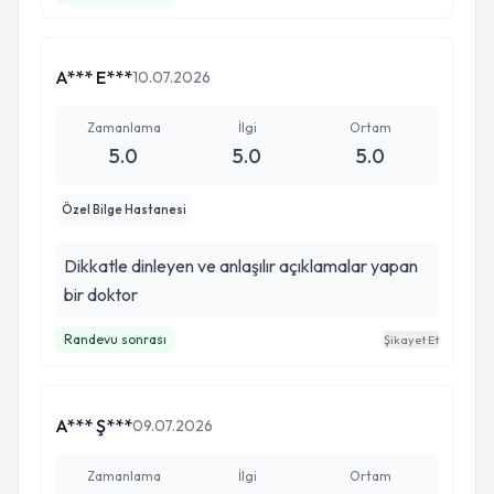
çalışmalarınızın devamını diliyorum tekrardan
teşekkür ediyorum
A*** E***
10.07.2026
Zamanlama
İlgi
Ortam
5.0
5.0
5.0
Özel Bilge Hastanesi
Dikkatle dinleyen ve anlaşılır açıklamalar yapan
bir doktor
Randevu sonrası
Şikayet Et
A*** Ş***
09.07.2026
Zamanlama
İlgi
Ortam