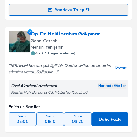
Randevu Talep Et
Randevu Takvimi Talebi
Op. Dr. Necmi Yücekule
için randevu takvimi talebi
Op. Dr. Halil İbrahim Gökpınar
oluşturun. Size bu uzmandan randevu almanız için bir
Genel Cerrahi
takvim hazırlandığında e-posta ile bilgilendireceğiz.
Mersin
, Yenişehir
4.9
(
16
Değerlendirme)
E-posta Adresiniz
İBRAHiM hocam çok ilgili bir Doktor..Mide de sindirim
Devamı
sıkıntım vardı..Sağolsun...
Özel Akademi Hastanesi
Haritada Göster
Kişisel verilerimin işlenmesine ilişkin
Aydınlatma
Menteş Mah. Barbaros Cd, 140.Sk No:105, 33150
Metni
'ni okudum ve kişisel verilerimin belirtilen
kapsamda işlenmesini kabul ediyorum.
En Yakın Saatler
Yarın
Yarın
Yarın
Takvim Talebini Gönder
Daha Fazla
08:00
08:10
08:20