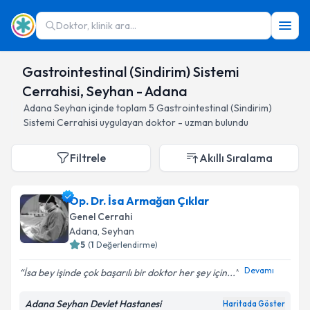
Doktor, klinik ara...
Gastrointestinal (Sindirim) Sistemi
Cerrahisi, Seyhan - Adana
Adana
Seyhan
içinde toplam
5
Gastrointestinal (Sindirim)
Sistemi Cerrahisi
uygulayan doktor - uzman bulundu
Filtrele
Akıllı Sıralama
Op. Dr. İsa Armağan Çıklar
Genel Cerrahi
Adana
, Seyhan
5
(
1
Değerlendirme)
Devamı
İsa bey işinde çok başarılı bir doktor her şey için...
Adana Seyhan Devlet Hastanesi
Haritada Göster