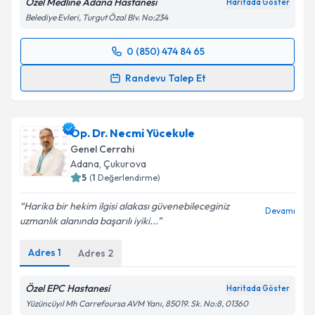
Özel Medline Adana Hastanesi
Haritada Göster
Belediye Evleri, Turgut Özal Blv. No:234
0 (850) 474 84 65
Randevu Takvimi Talebi
Randevu Talep Et
Prof. Dr. Turgut Karaca
için randevu takvimi talebi
oluşturun. Size bu uzmandan randevu almanız için bir
Op. Dr. Necmi Yücekule
takvim hazırlandığında e-posta ile bilgilendireceğiz.
Genel Cerrahi
E-posta Adresiniz
Adana
, Çukurova
5
(
1
Değerlendirme)
Harika bir hekim ilgisi alakası güvenebileceginiz
Devamı
uzmanlık alanında başarılı iyiki...
Kişisel verilerimin işlenmesine ilişkin
Aydınlatma
Metni
'ni okudum ve kişisel verilerimin belirtilen
Adres
1
Adres
2
kapsamda işlenmesini kabul ediyorum.
Özel EPC Hastanesi
Haritada Göster
Takvim Talebini Gönder
Yüzüncüyıl Mh Carrefoursa AVM Yanı, 85019. Sk. No:8, 01360