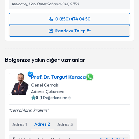
Yenibaraj, Hacı Ömer Sabancı Cad, 01150
0 (850) 474 04 50
Randevu Takvimi Talebi
Randevu Talep Et
Op. Dr. İsa Armağan Çıklar
için randevu takvimi
talebi oluşturun. Size bu uzmandan randevu almanız
için bir takvim hazırlandığında e-posta ile
Bölgenize yakın diğer uzmanlar
bilgilendireceğiz.
E-posta Adresiniz
Prof. Dr. Turgut Karaca
Genel Cerrahi
Adana
, Çukurova
5
(
1
Değerlendirme)
Kişisel verilerimin işlenmesine ilişkin
Aydınlatma
cerrahların kralısın
Metni
'ni okudum ve kişisel verilerimin belirtilen
kapsamda işlenmesini kabul ediyorum.
Adres
2
Adres
1
Adres
3
Takvim Talebini Gönder