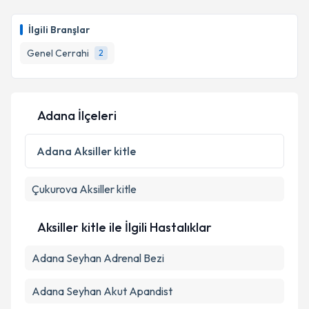
Op. Dr. Ercüment Halil Ünal
için randevu takvimi
talebi oluşturun. Size bu uzmandan randevu almanız
İlgili Branşlar
için bir takvim hazırlandığında e-posta ile
Takvim Talebini Gönder
bilgilendireceğiz.
Genel Cerrahi
2
E-posta Adresiniz
Adana İlçeleri
Kişisel verilerimin işlenmesine ilişkin
Aydınlatma
Adana
Aksiller kitle
Metni
'ni okudum ve kişisel verilerimin belirtilen
kapsamda işlenmesini kabul ediyorum.
Çukurova
Aksiller kitle
Takvim Talebini Gönder
Aksiller kitle ile İlgili Hastalıklar
Adana Seyhan Adrenal Bezi
Adana Seyhan Akut Apandist