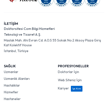
İLETİŞİM
Doktorsitesi Com Bilgi Hizmetleri
Teknoloji ve Ticaret A.Ş.
Maslak Mah. Ahi Evran Cd. A.O.S 55 Sokak No:2 Aksoy Plaza Giriş
Kat Kolektif House
İstanbul, Türkiye
SAĞLIK
PROFESYONELLER
Uzmanlar
Doktorlar İçin
Uzmanlık Alanları
Web Siteniz İçin
Hastalıklar
Kariyer
İşe Alım
Hizmetler
Hastaneler