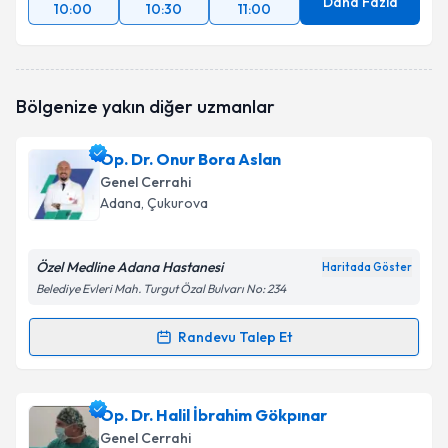
Daha Fazla
10:00
10:30
11:00
Bölgenize yakın diğer uzmanlar
Op. Dr. Onur Bora Aslan
Genel Cerrahi
Adana
, Çukurova
Özel Medline Adana Hastanesi
Haritada Göster
Belediye Evleri Mah. Turgut Özal Bulvarı No: 234
Randevu Talep Et
Randevu Takvimi Talebi
Op. Dr. Onur Bora Aslan
için randevu takvimi talebi
Op. Dr. Halil İbrahim Gökpınar
oluşturun. Size bu uzmandan randevu almanız için bir
Genel Cerrahi