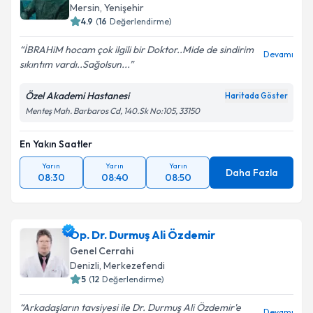
takvim hazırlandığında e-posta ile bilgilendireceğiz.
Mersin
, Yenişehir
4.9
(
16
Değerlendirme)
E-posta Adresiniz
İBRAHiM hocam çok ilgili bir Doktor..Mide de sindirim
Devamı
sıkıntım vardı..Sağolsun...
Özel Akademi Hastanesi
Haritada Göster
Kişisel verilerimin işlenmesine ilişkin
Aydınlatma
Menteş Mah. Barbaros Cd, 140.Sk No:105, 33150
Metni
'ni okudum ve kişisel verilerimin belirtilen
kapsamda işlenmesini kabul ediyorum.
En Yakın Saatler
Yarın
Yarın
Yarın
Takvim Talebini Gönder
Daha Fazla
08:30
08:40
08:50
Op. Dr. Durmuş Ali Özdemir
Genel Cerrahi
Denizli
, Merkezefendi
5
(
12
Değerlendirme)
Arkadaşların tavsiyesi ile Dr. Durmuş Ali Özdemir'e
Devamı