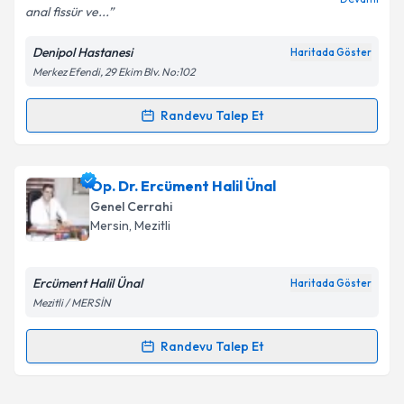
anal fissür ve...
Denipol Hastanesi
Haritada Göster
Merkez Efendi, 29 Ekim Blv. No:102
Randevu Talep Et
Randevu Takvimi Talebi
Op. Dr. Durmuş Ali Özdemir
için randevu takvimi
Op. Dr. Ercüment Halil Ünal
talebi oluşturun. Size bu uzmandan randevu almanız
Genel Cerrahi
için bir takvim hazırlandığında e-posta ile
Mersin
, Mezitli
bilgilendireceğiz.
E-posta Adresiniz
Ercüment Halil Ünal
Haritada Göster
Mezitli / MERSİN
Randevu Talep Et
Randevu Takvimi Talebi
Kişisel verilerimin işlenmesine ilişkin
Aydınlatma
Metni
'ni okudum ve kişisel verilerimin belirtilen
kapsamda işlenmesini kabul ediyorum.