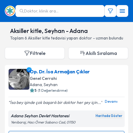
Doktor, klinik ara...
Aksiller kitle, Seyhan - Adana
Toplam
6
Aksiller kitle
tedavisi yapan doktor - uzman bulundu
Filtrele
Akıllı Sıralama
Op. Dr. İsa Armağan Çıklar
Genel Cerrahi
Adana
, Seyhan
5
(
1
Değerlendirme)
Devamı
İsa bey işinde çok başarılı bir doktor her şey için...
Adana Seyhan Devlet Hastanesi
Haritada Göster
Yenibaraj, Hacı Ömer Sabancı Cad, 01150