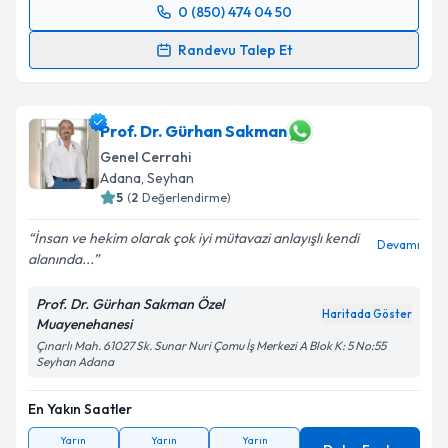
0 (850) 474 04 50
Randevu Takvimi Talebi
Randevu Talep Et
Op. Dr. İsa Armağan Çıklar
için randevu takvimi
talebi oluşturun. Size bu uzmandan randevu almanız
için bir takvim hazırlandığında e-posta ile
Prof. Dr. Gürhan Sakman
bilgilendireceğiz.
Genel Cerrahi
Adana
, Seyhan
E-posta Adresiniz
5
(
2
Değerlendirme)
İnsan ve hekim olarak çok iyi mütavazi anlayışlı kendi
Devamı
alanında...
Kişisel verilerimin işlenmesine ilişkin
Aydınlatma
Prof. Dr. Gürhan Sakman Özel
Metni
'ni okudum ve kişisel verilerimin belirtilen
Haritada Göster
Muayenehanesi
kapsamda işlenmesini kabul ediyorum.
Çınarlı Mah. 61027 Sk. Sunar Nuri Çomu İş Merkezi A Blok K: 5 No:55
Seyhan Adana
Takvim Talebini Gönder
En Yakın Saatler
Yarın
Yarın
Yarın