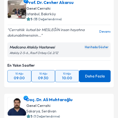
Prof. Dr. Cevher Akarsu
Genel Cerrahi
İstanbul
, Bakırköy
5
(
13
Değerlendirme)
Cerrahlık ️ kutsal bir MESLEĞİN insan hayatına
Devamı
dokunabilmensinin...
Medicana Ataköy Hastanesi
Haritada Göster
Ataköy 2-5-6., Rauf Orbay Cd. 2/1Z
En Yakın Saatler
10 Ağu
10 Ağu
10 Ağu
Daha Fazla
09:00
09:30
10:00
Doç. Dr. Ali Muhtaroğlu
Genel Cerrahi
Sakarya
, Serdivan
5
(
1
Değerlendirme)