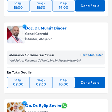
Takvim Talebini Gönder
10 Ağu
10 Ağu
10 Ağu
Daha Fazla
18:00
18:30
19:00
Doç. Dr. Mürşit Dincer
Genel Cerrahi
İstanbul
, Ataşehir
Memorial Göztepe Hastanesi
Haritada Göster
Yeni Sahra, Karaman Cd No: 1, 34634 Ataşehir/İstanbul
En Yakın Saatler
10 Ağu
10 Ağu
10 Ağu
Daha Fazla
09:00
09:30
10:00
Op. Dr. Eyüp Sevim