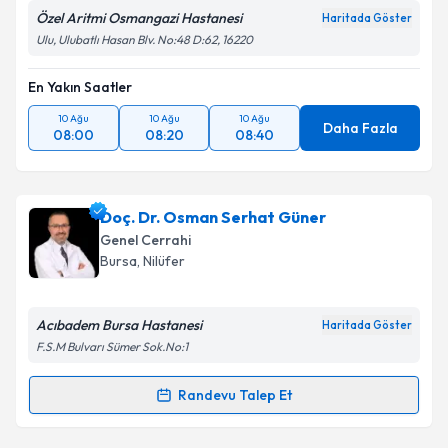
Özel Aritmi Osmangazi Hastanesi
Haritada Göster
Ulu, Ulubatlı Hasan Blv. No:48 D:62, 16220
En Yakın Saatler
10 Ağu
10 Ağu
10 Ağu
Daha Fazla
08:00
08:20
08:40
Doç. Dr. Osman Serhat Güner
Genel Cerrahi
Bursa
, Nilüfer
Acıbadem Bursa Hastanesi
Haritada Göster
F.S.M Bulvarı Sümer Sok.No:1
Randevu Talep Et
Randevu Takvimi Talebi