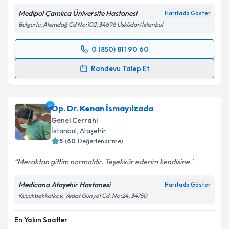
Medipol Çamlıca Üniversite Hastanesi
Haritada Göster
Bulgurlu, Alemdağ Cd No:102, 34696 Üsküdar/İstanbul
0 (850) 811 90 60
Randevu Takvimi Talebi
Randevu Talep Et
Op. Dr. Cem Oruç
için randevu takvimi talebi
oluşturun. Size bu uzmandan randevu almanız için bir
Op. Dr. Kenan İsmayılzada
takvim hazırlandığında e-posta ile bilgilendireceğiz.
Genel Cerrahi
E-posta Adresiniz
İstanbul
, Ataşehir
5
(
60
Değerlendirme)
Meraktan gittim normaldir. Teşekkür ederim kendisine.
Kişisel verilerimin işlenmesine ilişkin
Aydınlatma
Medicana Ataşehir Hastanesi
Haritada Göster
Metni
'ni okudum ve kişisel verilerimin belirtilen
Küçükbakkalköy, Vedat Günyol Cd. No:24, 34750
kapsamda işlenmesini kabul ediyorum.
En Yakın Saatler