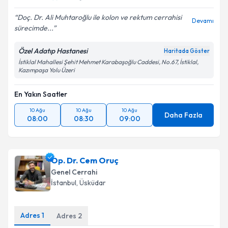
Doç. Dr. Ali Muhtaroğlu ile kolon ve rektum cerrahisi
Devamı
sürecimde...
Özel Adatıp Hastanesi
Haritada Göster
İstiklal Mahallesi Şehit Mehmet Karabaşoğlu Caddesi, No.67, İstiklal,
Kazımpaşa Yolu Üzeri
En Yakın Saatler
10 Ağu
10 Ağu
10 Ağu
Daha Fazla
08:00
08:30
09:00
Op. Dr. Cem Oruç
Genel Cerrahi
İstanbul
, Üsküdar
Adres
1
Adres
2