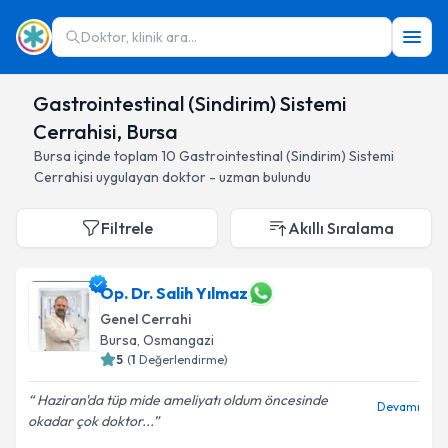
Doktor, klinik ara...
Gastrointestinal (Sindirim) Sistemi
Cerrahisi, Bursa
Bursa
içinde toplam
10
Gastrointestinal (Sindirim) Sistemi
Cerrahisi
uygulayan doktor - uzman bulundu
Filtrele
Akıllı Sıralama
Op. Dr. Salih Yılmaz
Genel Cerrahi
Bursa
, Osmangazi
5
(
1
Değerlendirme)
Haziran'da tüp mide ameliyatı oldum öncesinde
Devamı
okadar çok doktor...