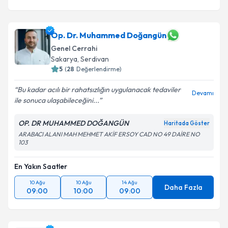
Op. Dr. Muhammed Doğangün
Genel Cerrahi
Sakarya
, Serdivan
5
(
28
Değerlendirme)
Bu kadar acılı bir rahatsızlığın uygulanacak tedaviler
Devamı
ile sonuca ulaşabileceğini...
OP. DR MUHAMMED DOĞANGÜN
Haritada Göster
ARABACI ALANI MAH MEHMET AKİF ERSOY CAD NO 49 DAİRE NO
103
En Yakın Saatler
10 Ağu
10 Ağu
14 Ağu
Daha Fazla
09:00
10:00
09:00