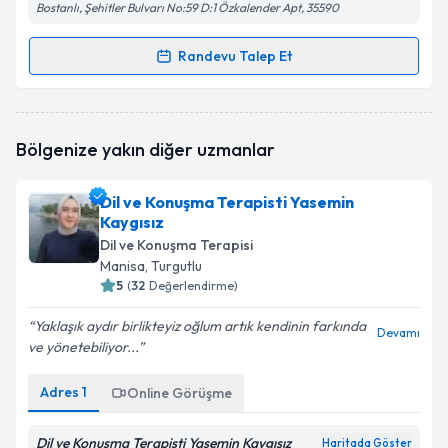
Bostanlı, Şehitler Bulvarı No:59 D:1 Özkalender Apt, 35590
Randevu Talep Et
Randevu Takvimi Talebi
Dil ve Konuşma Terapisti Ezgi Berfin Gökalp
için
Bölgenize yakın diğer uzmanlar
randevu takvimi talebi oluşturun. Size bu uzmandan
randevu almanız için bir takvim hazırlandığında e-
posta ile bilgilendireceğiz.
Dil ve Konuşma Terapisti Yasemin
Kaygısız
E-posta Adresiniz
Dil ve Konuşma Terapisi
Manisa
, Turgutlu
5
(
32
Değerlendirme)
Yaklaşık aydır birlikteyiz oğlum artık kendinin farkında
Kişisel verilerimin işlenmesine ilişkin
Aydınlatma
Devamı
ve yönetebiliyor...
Metni
'ni okudum ve kişisel verilerimin belirtilen
kapsamda işlenmesini kabul ediyorum.
Adres
1
Online Görüşme
Takvim Talebini Gönder
Dil ve Konuşma Terapisti Yasemin Kaygısız
Haritada Göster