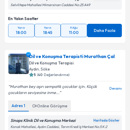
Selvilitepe Mahallesi Mimarsinan Caddesi No:25 A49
En Yakın Saatler
Yarın
Yarın
9 Ağu
Daha Fazla
18:00
18:45
11:00
Dil ve Konuşma Terapisti Murathan Çal
Dil ve Konuşma Terapisi
Aydın
, Söke
5
(
40
Değerlendirme)
Murathan bey aşırı sempatik çocuklar için. Küçük
Devamı
çocukların seviyesine inme...
Adres
1
Online Görüşme
Sinaps Klinik Dil ve Konuşma Merkezi
Haritada Göster
Konak Mahallesi, Aydın Caddesi, Tarım Kredi Iş Merkezi No:5 K:2