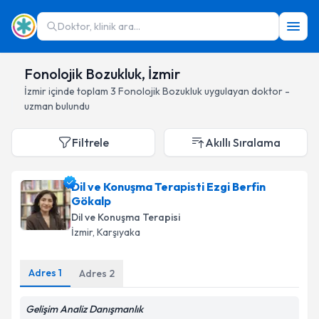
Doktor, klinik ara...
Fonolojik Bozukluk, İzmir
İzmir
içinde toplam
3
Fonolojik Bozukluk
uygulayan doktor -
uzman bulundu
Filtrele
Akıllı Sıralama
Dil ve Konuşma Terapisti Ezgi Berfin
Gökalp
Dil ve Konuşma Terapisi
İzmir
, Karşıyaka
Adres
1
Adres
2
Gelişim Analiz Danışmanlık