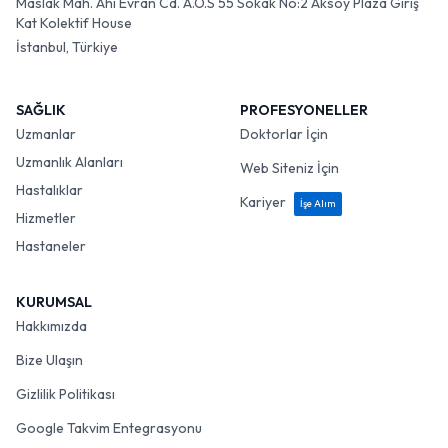
Maslak Mah. Ahi Evran Cd. A.O.S 55 Sokak No:2 Aksoy Plaza Giriş
Kat Kolektif House
İstanbul, Türkiye
SAĞLIK
PROFESYONELLER
Uzmanlar
Doktorlar İçin
Uzmanlık Alanları
Web Siteniz İçin
Hastalıklar
Kariyer
İşe Alım
Hizmetler
Hastaneler
KURUMSAL
Hakkımızda
Bize Ulaşın
Gizlilik Politikası
Google Takvim Entegrasyonu