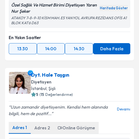
Özel Sağlık Ve Hizmet Birimi Diyetisyen Yaren
Haritada Göster
Nur Şeker
ATAKOY 7-8-9-10 KİSM MAH. E5 YANYOL AVRUPA REZİDANS OFİS A1
BLOK KAT6 D63
En Yakın Saatler
13:30
14:00
14:30
Daha Fazla
Dyt. Hale Taşgın
Diyetisyen
İstanbul
, Şişli
5
(
15
Değerlendirme)
Uzun zamandır diyetisyenim. Kendisi hem alanında
Devamı
bilgili, hem de pozitif...
Adres
1
Adres
2
Online Görüşme