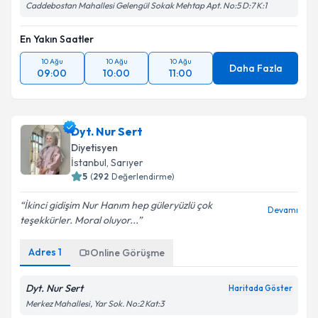
Caddebostan Mahallesi Gelengül Sokak Mehtap Apt. No:5 D:7 K:1
En Yakın Saatler
10 Ağu
10 Ağu
10 Ağu
Daha Fazla
09:00
10:00
11:00
Dyt. Nur Sert
Diyetisyen
İstanbul
, Sarıyer
5
(
292
Değerlendirme)
İkinci gidişim Nur Hanım hep güleryüzlü çok
Devamı
teşekkürler. Moral oluyor...
Adres
1
Online Görüşme
Dyt. Nur Sert
Haritada Göster
Merkez Mahallesi, Yar Sok. No:2 Kat:3