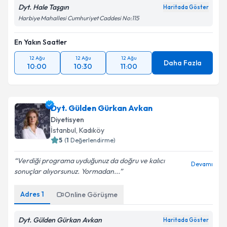
Dyt. Hale Taşgın
Haritada Göster
Harbiye Mahallesi Cumhuriyet Caddesi No:115
En Yakın Saatler
12 Ağu
12 Ağu
12 Ağu
Daha Fazla
10:00
10:30
11:00
Dyt. Gülden Gürkan Avkan
Diyetisyen
İstanbul
, Kadıköy
5
(
1
Değerlendirme)
Verdiği programa uyduğunuz da doğru ve kalıcı
Devamı
sonuçlar alıyorsunuz. Yormadan...
Adres
1
Online Görüşme
Dyt. Gülden Gürkan Avkan
Haritada Göster