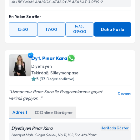
ALİ BEY MAH. AHU SOK. ATASOY PLAZA KAT: 3 OFİS :9
En Yakın Saatler
14 Ağu
15:30
17:00
Daha Fazla
09:00
Dyt. Pınar Kara
Diyetisyen
Tekirdağ
, Süleymanpaşa
5
(
33
Değerlendirme)
Uzmanımız Pınar Kara ile Programlarımız gayet
Devamı
verimli geçiyor. .
Adres
1
Online Görüşme
Diyetisyen Pınar Kara
Haritada Göster
Hürriyet Mah. Girgin Sokak, No:11, K:2, D:6 Ata Plaza