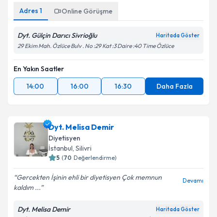
Adres
1
Online Görüşme
Dyt. Gülçin Darıcı Sivrioğlu
Haritada Göster
29 Ekim Mah. Özlüce Bulv . No :29 Kat :3 Daire :40 Time Özlüce
En Yakın Saatler
14:00
16:00
16:30
Daha Fazla
Dyt. Melisa Demir
Diyetisyen
İstanbul
, Silivri
5
(
70
Değerlendirme)
Gercekten İşinin ehli bir diyetisyen Çok memnun
Devamı
kaldım ...
Dyt. Melisa Demir
Haritada Göster