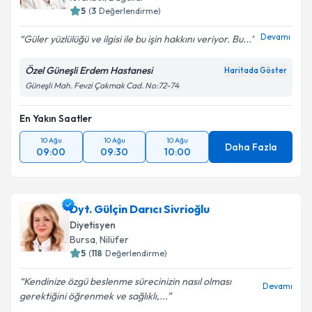
5
(
3
Değerlendirme)
E-posta Adresiniz
Devamı
Güler yüzlülüğü ve ilgisi ile bu işin hakkını veriyor. Bu...
Özel Güneşli Erdem Hastanesi
Haritada Göster
Güneşli Mah. Fevzi Çakmak Cad. No:72-74
Kişisel verilerimin işlenmesine ilişkin
Aydınlatma
Metni
'ni okudum ve kişisel verilerimin belirtilen
kapsamda işlenmesini kabul ediyorum.
En Yakın Saatler
10 Ağu
10 Ağu
10 Ağu
Daha Fazla
09:00
09:30
10:00
Takvim Talebini Gönder
Dyt. Gülçin Darıcı Sivrioğlu
Diyetisyen
Bursa
, Nilüfer
5
(
118
Değerlendirme)
Kendinize özgü beslenme sürecinizin nasıl olması
Devamı
gerektiğini öğrenmek ve sağlıklı,...