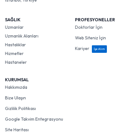
İstanbul, Türkiye
SAĞLIK
PROFESYONELLER
Uzmanlar
Doktorlar İçin
Uzmanlık Alanları
Web Siteniz İçin
Hastalıklar
Kariyer
İşe Alım
Hizmetler
Hastaneler
KURUMSAL
Hakkımızda
Bize Ulaşın
Gizlilik Politikası
Google Takvim Entegrasyonu
Site Haritası