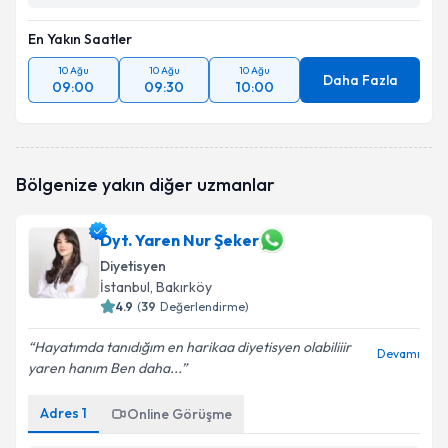
En Yakın Saatler
10 Ağu
10 Ağu
10 Ağu
Daha Fazla
09:00
09:30
10:00
Bölgenize yakın diğer uzmanlar
Dyt. Yaren Nur Şeker
Diyetisyen
İstanbul
, Bakırköy
4.9
(
39
Değerlendirme)
Hayatımda tanıdığım en harikaa diyetisyen olabiliiir
Devamı
yaren hanım Ben daha...
Adres
1
Online Görüşme