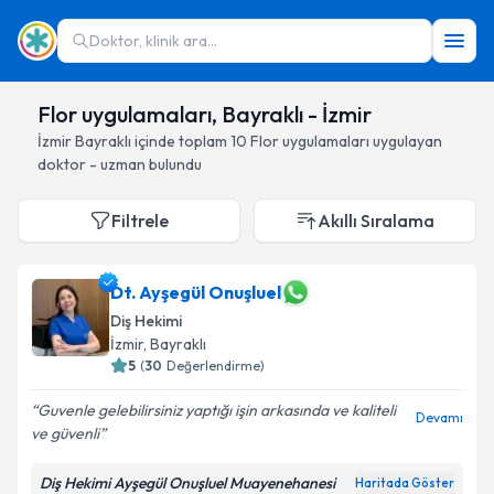
Doktor, klinik ara...
Flor uygulamaları, Bayraklı - İzmir
İzmir
Bayraklı
içinde toplam
10
Flor uygulamaları
uygulayan
doktor - uzman bulundu
Filtrele
Akıllı Sıralama
Dt. Ayşegül Onuşluel
Diş Hekimi
İzmir
, Bayraklı
5
(
30
Değerlendirme)
Guvenle gelebilirsiniz yaptığı işin arkasında ve kaliteli
Devamı
ve güvenli
Diş Hekimi Ayşegül Onuşluel Muayenehanesi
Haritada Göster