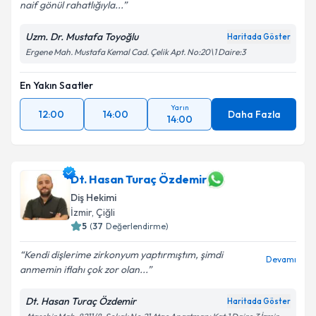
naif gönül rahatlığıyla...
Uzm. Dr. Mustafa Toyoğlu
Haritada Göster
Ergene Mah. Mustafa Kemal Cad. Çelik Apt. No:20\1 Daire:3
En Yakın Saatler
Yarın
12:00
14:00
Daha Fazla
14:00
Dt. Hasan Turaç Özdemir
Diş Hekimi
İzmir
, Çiğli
5
(
37
Değerlendirme)
Kendi dişlerime zirkonyum yaptırmıştım, şimdi
Devamı
anmemin iflahı çok zor olan...
Dt. Hasan Turaç Özdemir
Haritada Göster