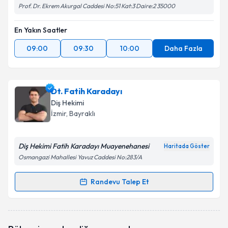
Prof. Dr. Ekrem Akurgal Caddesi No:51 Kat:3 Daire:2 35000
En Yakın Saatler
09:00
09:30
10:00
Daha Fazla
Dt. Fatih Karadayı
Diş Hekimi
İzmir
, Bayraklı
Diş Hekimi Fatih Karadayı Muayenehanesi
Haritada Göster
Osmangazi Mahallesi Yavuz Caddesi No:283/A
Randevu Talep Et
Randevu Takvimi Talebi
Dt. Fatih Karadayı
için randevu takvimi talebi