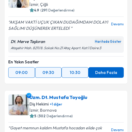
İzmir
, Çiğli
4.9
(
291
Değerlendirme)
AKŞAM VAKTİ UÇUK ÇIKAN DUDAĞIMDAM DOLAYI
Devamı
SAĞLIMI DÜŞÜNEREK ERTELEDİ
Dt. Merve Taşkıran
Haritada Göster
Ataşehir Mah. 8211/8. Sokak No:21 Ataç Apart. Kat:1 Daire:3
En Yakın Saatler
09:00
09:30
10:30
Daha Fazla
Uzm. Dt. Mustafa Toyoğlu
Diş Hekimi
+
1
diğer
İzmir
, Bornova
5
(
302
Değerlendirme)
Gayet memnun kaldım Mustafa hocadan elide çok
Devamı