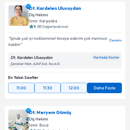
Dt. Kardelen Ulusoydan
Diş Hekimi
İzmir
, Karşıyaka
5
(
51
Değerlendirme)
İşinde çok iyi mükkemmel tavsiye ederim çok memnun
Devamı
kaldım
Dt. Kardelen Ulusoydan
Haritada Göster
Şemikler Mah. 6249 Sok. No:4/A
En Yakın Saatler
11:00
11:30
12:00
Daha Fazla
Dt. Meryem Gümüş
Diş Hekimi
İzmir
, Buca