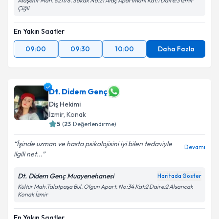
Ataşehir Mah. 8211/8. Sokak No:21 Ataç Apartmanı Kat:1 Daire:3 İzmir
Çiğli
En Yakın Saatler
09:00
09:30
10:00
Daha Fazla
Dt. Didem Genç
Diş Hekimi
İzmir
, Konak
5
(
23
Değerlendirme)
İşinde uzman ve hasta psikolojisini iyi bilen tedaviyle
Devamı
ilgili net...
Dt. Didem Genç Muayenehanesi
Haritada Göster
Kültür Mah.Talatpaşa Bul. Olgun Apart. No:34 Kat:2 Daire:2 Alsancak
Konak İzmir
En Yakın Saatler