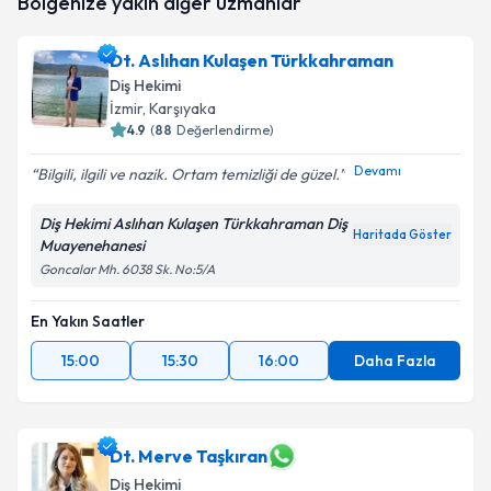
Bölgenize yakın diğer uzmanlar
oluşturun. Size bu uzmandan randevu almanız için bir
takvim hazırlandığında e-posta ile bilgilendireceğiz.
Dt. Aslıhan Kulaşen Türkkahraman
E-posta Adresiniz
Diş Hekimi
İzmir
, Karşıyaka
4.9
(
88
Değerlendirme)
Devamı
Bilgili, ilgili ve nazik. Ortam temizliği de güzel.
Kişisel verilerimin işlenmesine ilişkin
Aydınlatma
Metni
'ni okudum ve kişisel verilerimin belirtilen
Diş Hekimi Aslıhan Kulaşen Türkkahraman Diş
kapsamda işlenmesini kabul ediyorum.
Haritada Göster
Muayenehanesi
Goncalar Mh. 6038 Sk. No:5/A
Takvim Talebini Gönder
En Yakın Saatler
15:00
15:30
16:00
Daha Fazla
Dt. Merve Taşkıran
Diş Hekimi