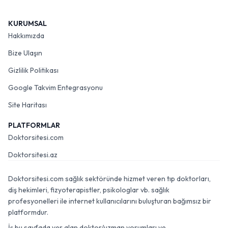
KURUMSAL
Hakkımızda
Bize Ulaşın
Gizlilik Politikası
Google Takvim Entegrasyonu
Site Haritası
PLATFORMLAR
Doktorsitesi.com
Doktorsitesi.az
Doktorsitesi.com sağlık sektöründe hizmet veren tıp doktorları,
diş hekimleri, fizyoterapistler, psikologlar vb. sağlık
profesyonelleri ile internet kullanıcılarını buluşturan bağımsız bir
platformdur.
İş bu sayfada yer alan doktor/uzman yorumları ve