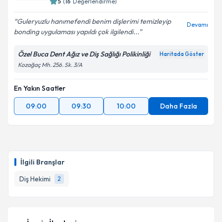
5
(
16
Değerlendirme)
Guleryuzlu hanımefendi benim dişlerimi temizleyip
Devamı
bonding uygulaması yapıldı çok ilgilendi...
Özel Buca Dent Ağız ve Diş Sağlığı Polikinliği
Haritada Göster
Kozağaç Mh. 256. Sk. 3/A
En Yakın Saatler
09:00
09:30
10:00
Daha Fazla
İlgili Branşlar
Diş Hekimi
2