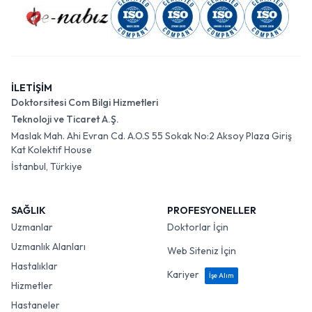
İLETİŞİM
Doktorsitesi Com Bilgi Hizmetleri
Teknoloji ve Ticaret A.Ş.
Maslak Mah. Ahi Evran Cd. A.O.S 55 Sokak No:2 Aksoy Plaza Giriş
Kat Kolektif House
İstanbul, Türkiye
SAĞLIK
PROFESYONELLER
Uzmanlar
Doktorlar İçin
Uzmanlık Alanları
Web Siteniz İçin
Hastalıklar
Kariyer
İşe Alım
Hizmetler
Hastaneler