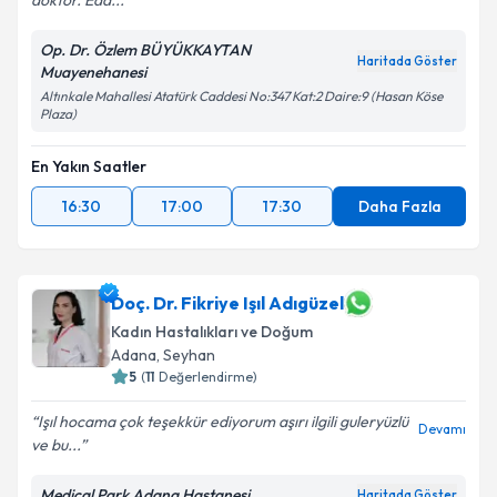
doktor. Eda...
Kişisel verilerimin işlenmesine ilişkin
Aydınlatma
Metni
'ni okudum ve kişisel verilerimin belirtilen
Op. Dr. Özlem BÜYÜKKAYTAN
kapsamda işlenmesini kabul ediyorum.
Haritada Göster
Muayenehanesi
Altınkale Mahallesi Atatürk Caddesi No:347 Kat:2 Daire:9 (Hasan Köse
Plaza)
Takvim Talebini Gönder
En Yakın Saatler
16:30
17:00
17:30
Daha Fazla
Doç. Dr. Fikriye Işıl Adıgüzel
Kadın Hastalıkları ve Doğum
Adana
,
Seyhan
5
(
11
Değerlendirme)
Işıl hocama çok teşekkür ediyorum aşırı ilgili guleryüzlü
Devamı
ve bu...
Medical Park Adana Hastanesi
Haritada Göster