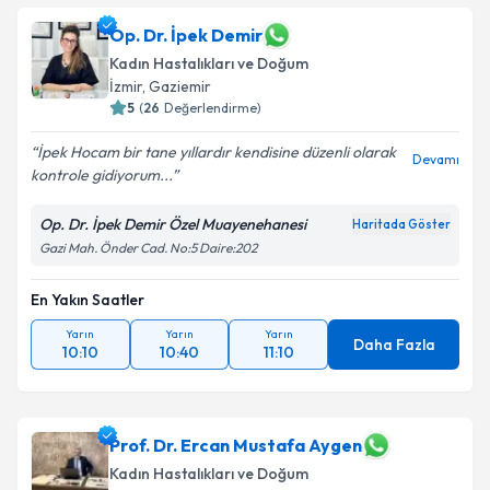
Op. Dr. İpek Demir
Kadın Hastalıkları ve Doğum
İzmir
,
Gaziemir
5
(
26
Değerlendirme)
İpek Hocam bir tane yıllardır kendisine düzenli olarak
Devamı
kontrole gidiyorum...
Op. Dr. İpek Demir Özel Muayenehanesi
Haritada Göster
Gazi Mah. Önder Cad. No:5 Daire:202
En Yakın Saatler
Yarın
Yarın
Yarın
Daha Fazla
10:10
10:40
11:10
Prof. Dr. Ercan Mustafa Aygen
Kadın Hastalıkları ve Doğum