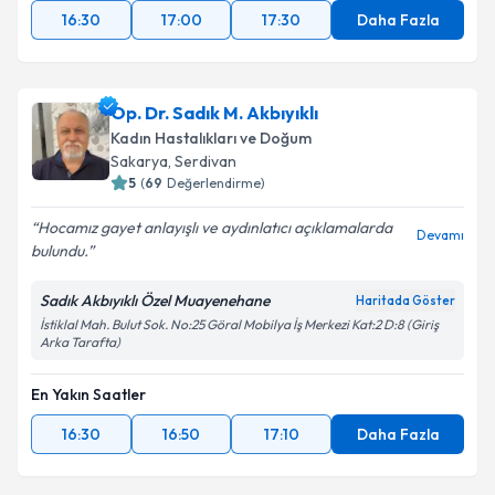
16:30
17:00
17:30
Daha Fazla
Op. Dr. Sadık M. Akbıyıklı
Kadın Hastalıkları ve Doğum
Sakarya
,
Serdivan
5
(
69
Değerlendirme)
Hocamız gayet anlayışlı ve aydınlatıcı açıklamalarda
Devamı
bulundu.
Sadık Akbıyıklı Özel Muayenehane
Haritada Göster
İstiklal Mah. Bulut Sok. No:25 Göral Mobilya İş Merkezi Kat:2 D:8 (Giriş
Arka Tarafta)
En Yakın Saatler
16:30
16:50
17:10
Daha Fazla