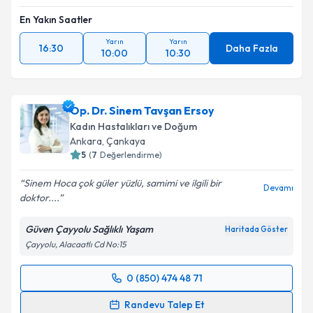
En Yakın Saatler
Yarın
Yarın
16:30
Daha Fazla
10:00
10:30
Op. Dr. Sinem Tavşan Ersoy
Kadın Hastalıkları ve Doğum
Ankara
,
Çankaya
5
(
7
Değerlendirme)
Sinem Hoca çok güler yüzlü, samimi ve ilgili bir
Devamı
doktor....
Güven Çayyolu Sağlıklı Yaşam
Haritada Göster
Çayyolu, Alacaatlı Cd No:15
0 (850) 474 48 71
Randevu Takvimi Talebi
Randevu Talep Et