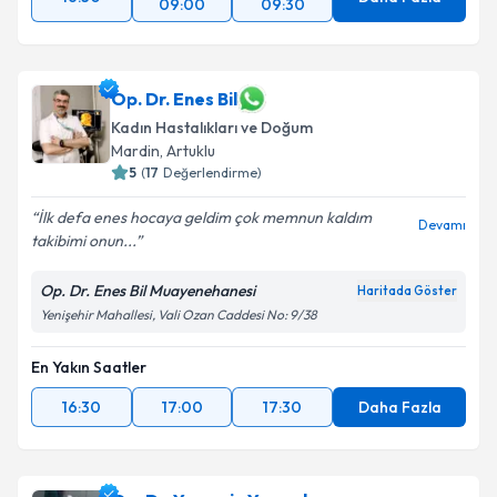
09:00
09:30
Op. Dr. Enes Bil
Kadın Hastalıkları ve Doğum
Mardin
,
Artuklu
5
(
17
Değerlendirme)
İlk defa enes hocaya geldim çok memnun kaldım
Devamı
takibimi onun...
Op. Dr. Enes Bil Muayenehanesi
Haritada Göster
Yenişehir Mahallesi, Vali Ozan Caddesi No: 9/38
En Yakın Saatler
16:30
17:00
17:30
Daha Fazla