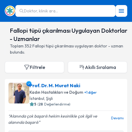
Doktor, klinik ara...
Fallopi tüpü çıkarılması Uygulayan Doktorlar
- Uzmanlar
Toplam
352
Fallopi tüpü çıkarılması
uygulayan doktor - uzman
bulundu.
Filtrele
Akıllı Sıralama
Prof. Dr. M. Murat Naki
Kadın Hastalıkları ve Doğum
+
1
diğer
İstanbul
,
Şişli
5
(
28
Değerlendirme)
Alanında çok başarılı hekim kesinlikle çok ilgili ve
Devamı
alanında başarılı