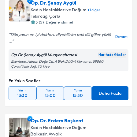
Op. Dr. Şenay Aygül
Kadın Hastalıkları ve Doğum
+
1
diğer
Tekirdağ
,
Çorlu
5
(
57
Değerlendirme)
Dünyanın en iyi doktoru diyebilirim tatlı dili güler yüzlü
Devamı
...
Op Dr Şenay Aygül Muayenehanesi
Haritada Göster
Esentepe, Adnan Doğu Cd. A Blok D:10/4 Kervancı, 59860
Çorlu/Tekirdağ, Türkiye
En Yakın Saatler
Yarın
Yarın
Yarın
Daha Fazla
13:30
15:00
15:30
Op. Dr. Erdem Başkent
Kadın Hastalıkları ve Doğum
Balıkesir
,
Ayvalık