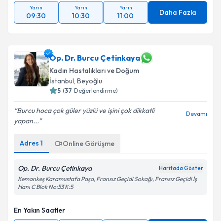
Yarın
Yarın
Yarın
Daha Fazla
09:30
10:30
11:00
Op. Dr. Burcu Çetinkaya
Kadın Hastalıkları ve Doğum
İstanbul
,
Beyoğlu
5
(
37
Değerlendirme)
Burcu hoca çok güler yüzlü ve işini çok dikkatli
Devamı
yapan...
Adres
1
Online Görüşme
Op. Dr. Burcu Çetinkaya
Haritada Göster
Kemankeş Karamustafa Paşa, Fransız Geçidi Sokağı, Fransız Geçidi İş
Hanı C Blok No:53 K:5
En Yakın Saatler