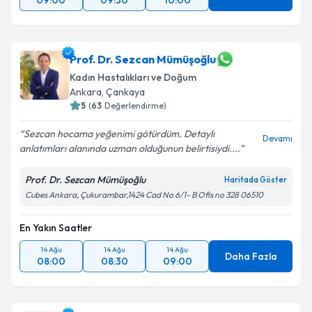
09:00
09:30
10:00
Prof. Dr. Sezcan Mümüşoğlu
Kadın Hastalıkları ve Doğum
Ankara
,
Çankaya
5
(
63
Değerlendirme)
Sezcan hocama yeğenimi götürdüm. Detaylı
Devamı
anlatımları alanında uzman olduğunun belirtisiydi....
Prof. Dr. Sezcan Mümüşoğlu
Haritada Göster
Cubes Ankara, Çukurambar,1424 Cad No 6/1- B Ofis no 328 06510
En Yakın Saatler
14 Ağu
14 Ağu
14 Ağu
Daha Fazla
08:00
08:30
09:00