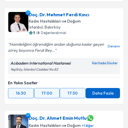
Doç. Dr. Mehmet Ferdi Kıncı
Kadın Hastalıkları ve Doğum
İstanbul
,
Bakırköy
5
(
8
Değerlendirme)
Hamileliğimi öğrendiğim andan doğuma kadar geçen
Devamı
süreç boyunca Ferdi Bey...
Acıbadem International Hastanesi
Haritada Göster
Yeşilköy, İstanbul Caddesi No:82
En Yakın Saatler
16:30
17:00
17:30
Daha Fazla
Doç. Dr. Ahmet Emin Mutlu
Kadın Hastalıkları ve Doğum
+
1
diğer