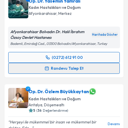
Op. Dr. Yasemin Yamralı
Kadın Hastalıkları ve Doğum
Afyonkarahisar
,
Merkez
Afyonkarahisar Bolvadın Dr. Halıl İbrahım
Haritada Göster
Özsoy Devlet Hastanesı
Bademli, Emirdağ Cad., 03300 Bolvadin/Afyonkarahisar, Turkey
(0272) 612 91 00
Randevu Takvimi Talebi
Randevu Talep Et
Op. Dr. Yasemin Yamralı
için randevu takvimi talebi
oluşturun. Size bu uzmandan randevu almanız için bir
takvim hazırlandığında e-posta ile bilgilendireceğiz.
Op. Dr. Özlem Büyükkaytan
Kadın Hastalıkları ve Doğum
E-posta Adresiniz
Antalya
,
Döşemealtı
5
(
36
Değerlendirme)
Herşeyi ile mükemmel bir insan ve mükemmel bir
Devamı