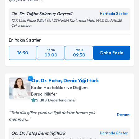
Op. Dr. Tuğba Kolomuç Gayretli
Haritada Göster
1071 Usta Plaza B Blok Kat.23 No:154 Kızılırmak Mah. 1443. Cad No.25
Çukurambar
En Yakın Saatler
Yarın
Yarın
16:30
Daha Fazla
09:00
09:30
Op. Dr. Fatoş Deniz Yiğittürk
Kadın Hastalıkları ve Doğum
Bursa
,
Nilüfer
5
(
188
Değerlendirme)
Tatlı dilli güler yüzlü ve ilgili doktor hanım çok
Devamı
memnun...
Op. Dr. Fatoş Deniz Yiğittürk
Haritada Göster