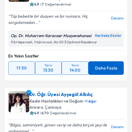
4.9
(
7
Değerlendirme)
Tüp bebekte bir duayen ve bir numara. Hiç
Devamı
sorgulamadan...
Op. Dr. Muharrem Karacaer Muayenehanesi
Haritada Göster
Fikirtepe mah, Yıldırım sok, No:10/3 Optimist Residence
En Yakın Saatler
Yarın
Yarın
17:30
Daha Fazla
13:30
14:00
Dr. Öğr. Üyesi Ayşegül Alkılıç
Kadın Hastalıkları ve Doğum
+
1
diğer
Ankara
,
Çankaya
4.9
(
670
Değerlendirme)
Bilgisi, samimiyeti, güven verişi ve daha birçok şeyi ile
Devamı
mükemmel...