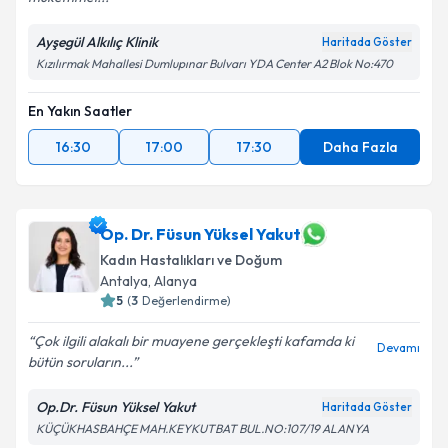
Ayşegül Alkılıç Klinik
Haritada Göster
Kızılırmak Mahallesi Dumlupınar Bulvarı YDA Center A2 Blok No:470
En Yakın Saatler
16:30
17:00
17:30
Daha Fazla
Op. Dr. Füsun Yüksel Yakut
Kadın Hastalıkları ve Doğum
Antalya
,
Alanya
5
(
3
Değerlendirme)
Çok ilgili alakalı bir muayene gerçekleşti kafamda ki
Devamı
bütün soruların...
Op.Dr. Füsun Yüksel Yakut
Haritada Göster
KÜÇÜKHASBAHÇE MAH.KEYKUTBAT BUL.NO:107/19 ALANYA