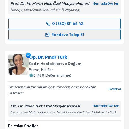
Prof. Dr. M. Murat Naki Özel Muayenehanesi
Haritada Göster
Harbiye, Mim Kemal Öke Cad. No:11, Nişantaşı,
0 (850) 811 66 42
Randevu Takvimi Talebi
Randevu Talep Et
Prof. Dr. M. Murat Naki
için randevu takvimi talebi
oluşturun. Size bu uzmandan randevu almanız için bir
Op. Dr. Pınar Türk
takvim hazırlandığında e-posta ile bilgilendireceğiz.
Kadın Hastalıkları ve Doğum
E-posta Adresiniz
Bursa
,
Nilüfer
5
(
470
Değerlendirme)
Mükemmel bir hekim çok yazıcam ama karakter
Devamı
yetmed
Kişisel verilerimin işlenmesine ilişkin
Aydınlatma
Metni
'ni okudum ve kişisel verilerimin belirtilen
Op. Dr. Pınar Türk Özel Muayenehanesi
Haritada Göster
kapsamda işlenmesini kabul ediyorum.
Cumhuriyet Mah. Yağmur Sok. No:14 Cadde 224 Sitesi A Blok Kat:7 D:13
En Yakın Saatler
Takvim Talebini Gönder