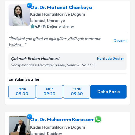
Op. Dr. Matanat Chankaya
Kadın Hastalıkları ve Doğum
İstanbul
,
Ümraniye
4.9
(
14
Değerlendirme)
İletişimi çok güzel ve ilgili güler yüzlü çok memnun
Devamı
kaldım...
Çakmak Erdem Hastanesi
Haritada Göster
Saray Mahallesi Alemdağ Caddesi, Sezer Sk. No:3 D:5
En Yakın Saatler
Yarın
Yarın
Yarın
Daha Fazla
09:00
09:20
09:40
Op. Dr. Muharrem Karacaer
Kadın Hastalıkları ve Doğum
İstanbul
,
Kadıköy