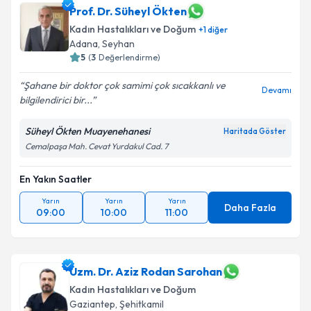
Prof. Dr. Süheyl Ökten
Kadın Hastalıkları ve Doğum
+
1
diğer
Adana
,
Seyhan
5
(
3
Değerlendirme)
Şahane bir doktor çok samimi çok sıcakkanlı ve
Devamı
bilgilendirici bir...
Süheyl Ökten Muayenehanesi
Haritada Göster
Cemalpaşa Mah. Cevat Yurdakul Cad. 7
En Yakın Saatler
Yarın
Yarın
Yarın
Daha Fazla
09:00
10:00
11:00
Uzm. Dr. Aziz Rodan Sarohan
Kadın Hastalıkları ve Doğum
Gaziantep
,
Şehitkamil