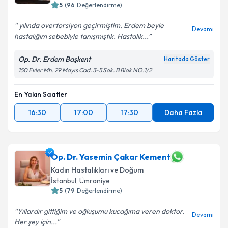
5
(
96
Değerlendirme)
yılında overtorsiyon geçirmiştim. Erdem beyle
Devamı
hastalığım sebebiyle tanışmıştık. Hastalık...
Op. Dr. Erdem Başkent
Haritada Göster
150 Evler Mh. 29 Mayıs Cad. 3-5 Sok. B Blok NO:1/2
En Yakın Saatler
16:30
17:00
17:30
Daha Fazla
Op. Dr. Yasemin Çakar Kement
Kadın Hastalıkları ve Doğum
İstanbul
,
Ümraniye
5
(
79
Değerlendirme)
Yıllardır gittiğim ve oğluşumu kucağıma veren doktor.
Devamı
Her şey için...