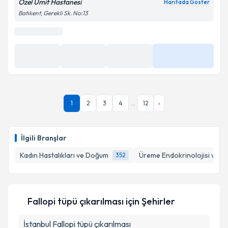
Özel Ümit Hastanesi
Haritada Göster
Batıkent, Gerekli Sk. No:13
1
2
3
4
...
12
›
İlgili Branşlar
Kadın Hastalıkları ve Doğum
Üreme Endokrinolojisi ve İnf
352
Fallopi tüpü çıkarılması
için Şehirler
İstanbul
Fallopi tüpü çıkarılması