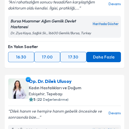
Ani rahatsızlığım sonucu tesadüfen karşılaştığım
Devamı
doktorum oldu kendisi. İlgisi, pratikliği,...
Bursa Muammer Ağım Gemlik Devlet
Haritada Göster
Hastanesi
Dr. Ziya Kaya, Sağlık Sk., 16600 Gemlik/Bursa, Turkey
En Yakın Saatler
16:30
17:00
17:30
Daha Fazla
Op. Dr. Dilek Ulusoy
Kadın Hastalıkları ve Doğum
Eskişehir
,
Tepebaşı
5
(
22
Değerlendirme)
Dilek hanım ve hemşire hanım gebelik öncesinde ve
Devamı
sonrasında bize...