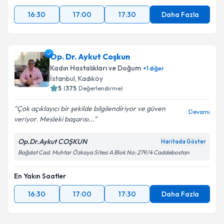
16:30
17:00
17:30
Daha Fazla
Op. Dr. Aykut Coşkun
Kadın Hastalıkları ve Doğum
+
1
diğer
İstanbul
,
Kadıköy
5
(
375
Değerlendirme)
Çok açıklayıcı bir şekilde bilgilendiriyor ve güven
Devamı
veriyor. Mesleki başarısı...
Op.Dr.Aykut COŞKUN
Haritada Göster
Bağdat Cad. Muhtar Özkaya Sitesi A Blok No: 279/4 Caddebostan
En Yakın Saatler
16:30
17:00
17:30
Daha Fazla