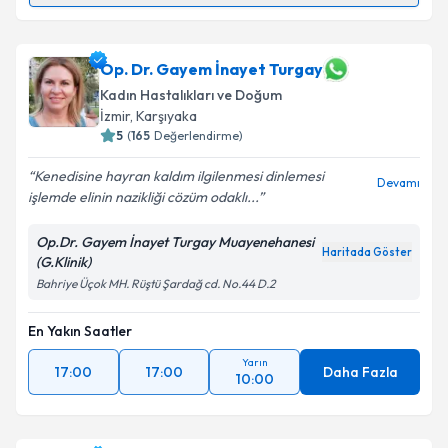
Op. Dr. Sinem Tavşan Ersoy
için randevu takvimi
talebi oluşturun. Size bu uzmandan randevu almanız
için bir takvim hazırlandığında e-posta ile
Op. Dr. Gayem İnayet Turgay
bilgilendireceğiz.
Kadın Hastalıkları ve Doğum
İzmir
,
Karşıyaka
E-posta Adresiniz
5
(
165
Değerlendirme)
Kenedisine hayran kaldım ilgilenmesi dinlemesi
Devamı
işlemde elinin nazikliği cözüm odaklı...
Kişisel verilerimin işlenmesine ilişkin
Aydınlatma
Op.Dr. Gayem İnayet Turgay Muayenehanesi
Metni
'ni okudum ve kişisel verilerimin belirtilen
Haritada Göster
(G.Klinik)
kapsamda işlenmesini kabul ediyorum.
Bahriye Üçok MH. Rüştü Şardağ cd. No.44 D.2
Takvim Talebini Gönder
En Yakın Saatler
Yarın
17:00
17:00
Daha Fazla
10:00