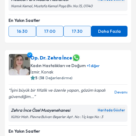
Namık Kemal, Mustafa Kemal Paşa Blv. No:15, 01140
En Yakın Saatler
16:30
17:00
17:30
Daha Fazla
Op. Dr. Zehra İnce
Kadın Hastalıkları ve Doğum
+
1
diğer
İzmir
,
Konak
5
(
38
Değerlendirme)
İşini büyük bir titizlik ve özenle yapan, gözüm kapalı
Devamı
güvendiğim...
Zehra İnce Özel Muayenehanesi
Haritada Göster
Kültür Mah. Plevne Bulvarı Beşerler Apt . No : 1 İç kapı No : 3
En Yakın Saatler