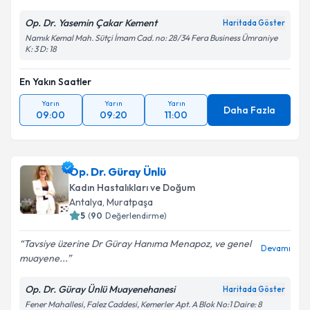
Op. Dr. Yasemin Çakar Kement
Haritada Göster
Namık Kemal Mah. Sütçi İmam Cad. no: 28/34 Fera Business Ümraniye
K: 3 D: 18
En Yakın Saatler
Yarın
Yarın
Yarın
Daha Fazla
09:00
09:20
11:00
Op. Dr. Güray Ünlü
Kadın Hastalıkları ve Doğum
Antalya
,
Muratpaşa
5
(
90
Değerlendirme)
Tavsiye üzerine Dr Güray Hanıma Menapoz, ve genel
Devamı
muayene...
Op. Dr. Güray Ünlü Muayenehanesi
Haritada Göster
Fener Mahallesi, Falez Caddesi, Kemerler Apt. A Blok No:1 Daire: 8