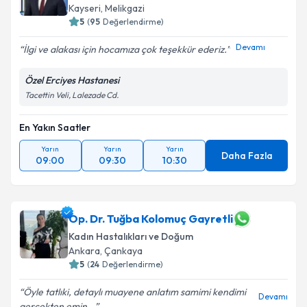
Kayseri
,
Melikgazi
5
(
95
Değerlendirme)
Devamı
İlgi ve alakası için hocamıza çok teşekkür ederiz.
Özel Erciyes Hastanesi
Tacettin Veli, Lalezade Cd.
En Yakın Saatler
Yarın
Yarın
Yarın
Daha Fazla
09:00
09:30
10:30
Op. Dr. Tuğba Kolomuç Gayretli
Kadın Hastalıkları ve Doğum
Ankara
,
Çankaya
5
(
24
Değerlendirme)
Öyle tatlıki, detaylı muayene anlatım samimi kendimi
Devamı
gerçekten emin...