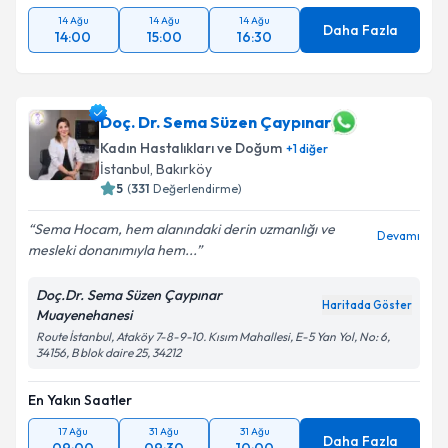
14 Ağu
14 Ağu
14 Ağu
Daha Fazla
14:00
15:00
16:30
Doç. Dr. Sema Süzen Çaypınar
Kadın Hastalıkları ve Doğum
+
1
diğer
İstanbul
,
Bakırköy
5
(
331
Değerlendirme)
Sema Hocam, hem alanındaki derin uzmanlığı ve
Devamı
mesleki donanımıyla hem...
Doç.Dr. Sema Süzen Çaypınar
Haritada Göster
Muayenehanesi
Route İstanbul, Ataköy 7-8-9-10. Kısım Mahallesi, E-5 Yan Yol, No: 6,
34156, B blok daire 25, 34212
En Yakın Saatler
17 Ağu
31 Ağu
31 Ağu
Daha Fazla