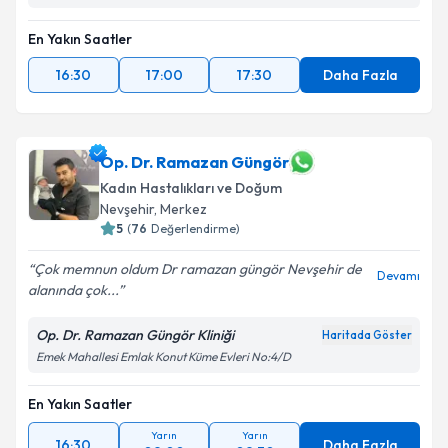
En Yakın Saatler
16:30
17:00
17:30
Daha Fazla
Op. Dr. Ramazan Güngör
Kadın Hastalıkları ve Doğum
Nevşehir
,
Merkez
5
(
76
Değerlendirme)
Çok memnun oldum Dr ramazan güngör Nevşehir de
Devamı
alanında çok...
Op. Dr. Ramazan Güngör Kliniği
Haritada Göster
Emek Mahallesi Emlak Konut Küme Evleri No:4/D
En Yakın Saatler
Yarın
Yarın
16:30
Daha Fazla