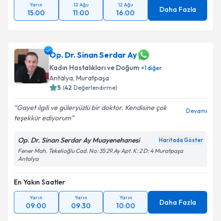
Yarın
12 Ağu
12 Ağu
Daha Fazla
15:00
11:00
16:00
Op. Dr. Sinan Serdar Ay
Kadın Hastalıkları ve Doğum
+
1
diğer
Antalya
,
Muratpaşa
5
(
42
Değerlendirme)
Gayet ilgili ve güleryüzlü bir doktor. Kendisine çok
Devamı
teşekkür ediyorum
Op. Dr. Sinan Serdar Ay Muayenehanesi
Haritada Göster
Fener Mah. Tekelioğlu Cad. No: 35 29.Ay Apt. K: 2 D: 4 Muratpaşa
Antalya
En Yakın Saatler
Yarın
Yarın
Yarın
Daha Fazla
09:00
09:30
10:00