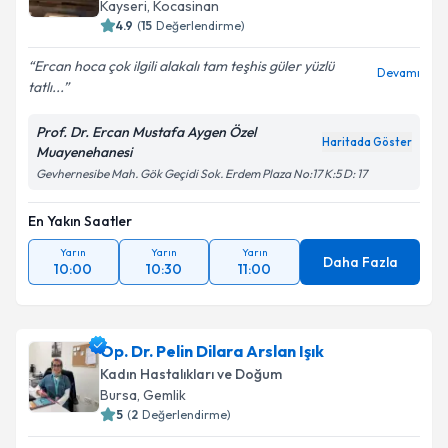
Kayseri
,
Kocasinan
4.9
(
15
Değerlendirme)
Ercan hoca çok ilgili alakalı tam teşhis güler yüzlü
Devamı
tatlı...
Prof. Dr. Ercan Mustafa Aygen Özel
Haritada Göster
Muayenehanesi
Gevhernesibe Mah. Gök Geçidi Sok. Erdem Plaza No:17 K:5 D: 17
En Yakın Saatler
Yarın
Yarın
Yarın
Daha Fazla
10:00
10:30
11:00
Op. Dr. Pelin Dilara Arslan Işık
Kadın Hastalıkları ve Doğum
Bursa
,
Gemlik
5
(
2
Değerlendirme)