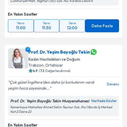
Cumhuriyet Mah. Yağmur (150) Sok. No :4 B Blok Daire 4
En Yakın Saatler
Yarın
Yarın
Yarın
Daha Fazla
11:00
11:30
12:00
Prof. Dr. Yeşim Bayoğlu Tekin
Kadın Hastalıkları ve Doğum
Trabzon
,
Ortahisar
4.9
(
72
Değerlendirme)
Çok güzel İngiltere’den daha iyi korkularım vardı
Devamı
yeşim hoca sayesinde...
Prof. Dr. Yeşim Bayoğlu Tekin Muayenehanesi
Haritada Göster
Kemerkaya Mahallesi Ahmet Selim Teymur Sok. No:1 Bordo İş Merkezi
Kat:2 Daire:22
En Yakın Saatler