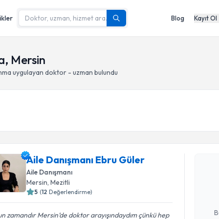
ikler
Blog
Kayıt Ol
a, Mersin
anma
uygulayan doktor - uzman bulundu
Randevu T
Aile Danışmanı Ebru Güler
Aile Danı
oluşturun. 
Aile Danışmanı
hazırlandığ
Mersin
, Mezitli
5
(
12
Değerlendirme)
E-posta Ad
B
un zamandır Mersin’de doktor arayışındaydım çünkü hep