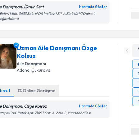
le Danışmanı İlknur Sert
Haritada Göster
 Evleri Mah. 3633 Sok. NO:1 İncikent Sit. A Blok Kat:2 Daire:4
reğir/Adana
Uzman Aile Danışmanı Özge
Kolsuz
Aile Danışmanı
Adana
, Çukurova
dres
1
Online Görüşme
le Danışmanı Özge Kolsuz
Haritada Göster
ttepe Cad. Petek Apt. 71497 Sok. K:2 No:2, Yurt Mahallesi