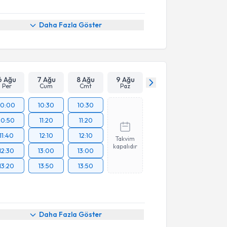
Daha Fazla Göster
6 Ağu
7 Ağu
8 Ağu
9 Ağu
Per
Cum
Cmt
Paz
10:00
10:30
10:30
10:50
11:20
11:20
11:40
12:10
12:10
Takvim
kapalıdır
12:30
13:00
13:00
13:20
13:50
13:50
Daha Fazla Göster