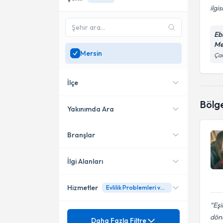
ilgis
Eb
Me
Mersin
Çan
İlçe
Bölg
Yakınımda Ara
Branşlar
Konumuma yakın uzmanları
Mezitli
göster
İlgi Alanları
Hizmetler
Evlilik Problemleri ve Boşanma
Aile Danışmanı
Eşi
Mezuniyet
Ağlama ve Öfke Nöbetleri
dönd
Daha Fazla Filtre