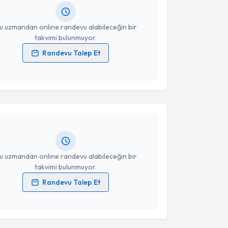
resiniz
u uzmandan online randevu alabileceğin bir
takvimi bulunmuyor.
Randevu Talep Et
 verilerimin işlenmesine ilişkin
Aydınlatma Metni
'ni
akvimi Talebi
 ve kişisel verilerimin belirtilen kapsamda
esini kabul ediyorum.
e Danışmanı Selen Şimşek
için randevu takvimi
turun. Size bu uzmandan randevu almanız için bir
Takvim Talebini Gönder
rlandığında e-posta ile bilgilendireceğiz.
resiniz
u uzmandan online randevu alabileceğin bir
takvimi bulunmuyor.
Randevu Talep Et
 verilerimin işlenmesine ilişkin
Aydınlatma Metni
'ni
 ve kişisel verilerimin belirtilen kapsamda
esini kabul ediyorum.