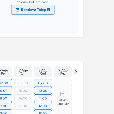
takvimi bulunmuyor.
Randevu Talep Et
 verilerimin işlenmesine ilişkin
Aydınlatma Metni
'ni
 ve kişisel verilerimin belirtilen kapsamda
esini kabul ediyorum.
Takvim Talebini Gönder
6 Ağu
7 Ağu
8 Ağu
9 Ağu
Per
Cum
Cmt
Paz
09:00
09:00
09:00
10:00
15:00
10:00
11:00
16:00
11:00
Takvim
kapalıdır
12:00
17:00
12:00
13:00
13:00