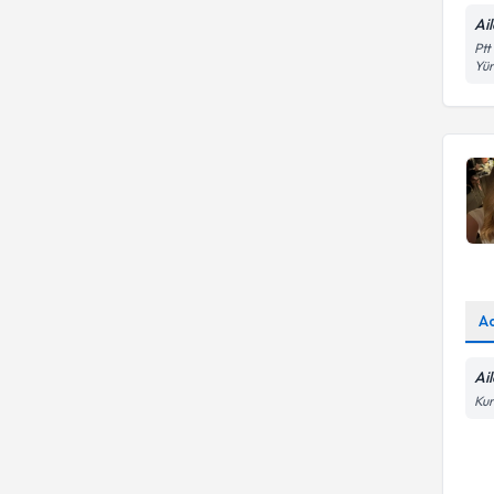
Ai
Ptt
Yü
A
Ai
Kur