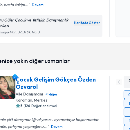
iz, hasta takipi...
Devamı
Kişisel
ru Güler Çocuk ve Yetişkin Danışmanlık
okudum
Haritada Göster
rkezi
işlenm
kaya Mah. 37531 Sk. No: 3
enize yakın diğer uzmanlar
Çocuk Gelişim Gökçen Özden
Özvarol
Aile Danışmanı
+
1
diğer
Karaman
, Merkez
5
(
126
Değerlendirme)
mle çift danışmanlığı alıyoruz . ayımızdayız boşanmadan
ük, çatışma yaşadığımız...
Devamı