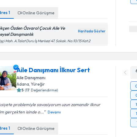
dres
1
Online Görüşme
kçen Özden Özvarol Çocuk Aile Ve
Haritada Göster
reysel Danışmanlık
işçi Mah. A.Talat Duru İş Merkezi 47. Sokak. No:10/15 Kat:2
Aile Danışmanı İlknur Sert
Aile Danışmanı
Adana
, Yüreğir
5
(
17
Değerlendirme)
siyete problemiyle savasiyorum uzun zamandir ilknur
m gerçekten isinde o...
Devamı
dres
1
Online Görüşme