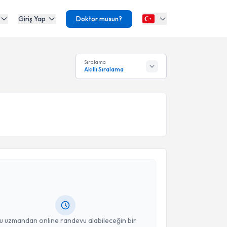
Giriş Yap
Doktor musun?
Sıralama
Akıllı Sıralama
akvimi Talebi
şmanı Ebru Güler
için randevu takvimi talebi
Size bu uzmandan randevu almanız için bir takvim
ında e-posta ile bilgilendireceğiz.
resiniz
u uzmandan online randevu alabileceğin bir