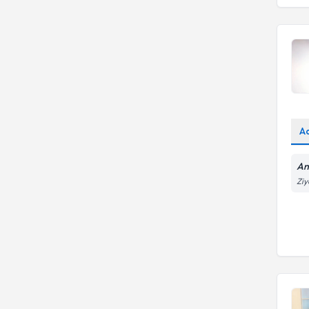
A
An
Ziy