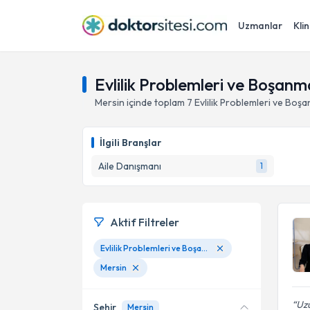
Uzmanlar
Klin
Evlilik Problemleri ve Boşanm
Mersin
içinde toplam
7
Evlilik Problemleri ve Boş
İlgili Branşlar
Aile Danışmanı
1
Aktif Filtreler
Evlilik Problemleri ve Boşanma
Mersin
Uz
Şehir
Mersin