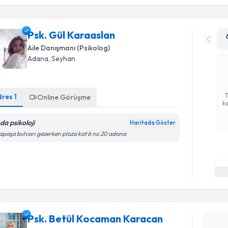
Psk. Gül Karaaslan
Aile Danışmanı (Psikolog)
Adana
, Seyhan
dres
1
Online Görüşme
ka
da psikoloji
Haritada Göster
apaşa bulvarı gezerken plaza kat 6 no 20 adana
Randevu T
Psk. Betü
oluşturun. 
Psk. Betül Kocaman Karacan
hazırlandığ