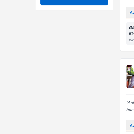
Aile Danışmanlığı
Ünvan
Aile Danışmanlığı
A
Aile Dizimi
Aile Dizimi
Gö
PAMUKKALE ÜNIVERSITESI
Bi
Aile İçi İletişim Sorunları
Aile İçi İletişimsizlik
Kir
Aile Danışmanı
Aile İçi Pozisyonlar
Aile Problemleri
Aile Yaşam Döngüsü
Ailede yas süreci
Anksiyete (Kaygı) Bozuklukları
Bağlanma sorunları
Anne - Baba Ayrılığı
Çocuk Ergen Danışmanlığı
Bağlanma Sorunları
Evlilik danışmanlığı
Ank
Benlik İle İlgili Problemler
hani
Evlilik Problemleri ve
Boşanma
Evlilik ve çift danışmanlığı
A