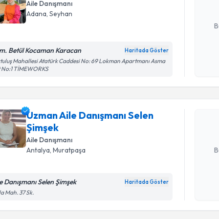
Aile Danışmanı
E-posta Ad
Adana
, Seyhan
B
m. Betül Kocaman Karacan
Haritada Göster
Kişisel
tuluş Mahallesi Atatürk Caddesi No: 69 Lokman Apartmanı Asma
Randevu T
t No:1 TİMEWORKS
okudum
işlenm
Uzman Ail
talebi oluş
Uzman Aile Danışmanı Selen
takvim hazı
Şimşek
E-posta Ad
Aile Danışmanı
B
Antalya
, Muratpaşa
le Danışmanı Selen Şimşek
Haritada Göster
Kişisel
la Mah. 37 Sk.
okudum
işlenm