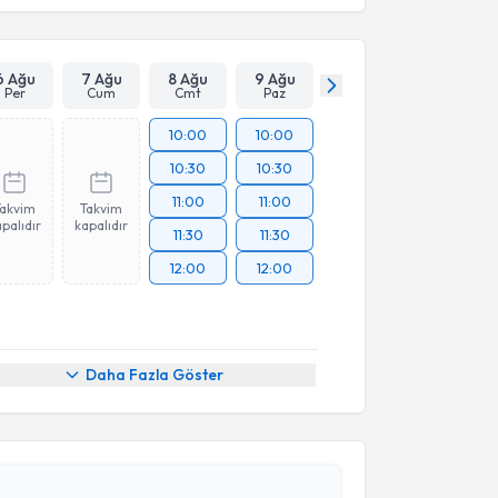
6 Ağu
7 Ağu
8 Ağu
9 Ağu
Per
Cum
Cmt
Paz
10:00
10:00
10:30
10:30
11:00
11:00
Takvim
Takvim
palıdır
kapalıdır
11:30
11:30
12:00
12:00
akvimi Talebi
Daha Fazla Göster
l Kocaman Karacan
için randevu takvimi talebi
Size bu uzmandan randevu almanız için bir takvim
ında e-posta ile bilgilendireceğiz.