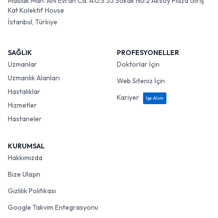
Maslak Mah. Ahi Evran Cd. A.O.S 55 Sokak No:2 Aksoy Plaza Giriş
Kat Kolektif House
İstanbul, Türkiye
SAĞLIK
PROFESYONELLER
Uzmanlar
Doktorlar İçin
Uzmanlık Alanları
Web Siteniz İçin
Hastalıklar
Kariyer
İşe Alım
Hizmetler
Hastaneler
KURUMSAL
Hakkımızda
Bize Ulaşın
Gizlilik Politikası
Google Takvim Entegrasyonu