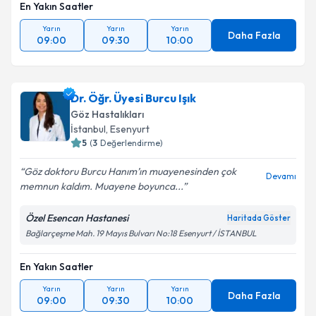
En Yakın Saatler
Yarın
Yarın
Yarın
Daha Fazla
09:00
09:30
10:00
Dr. Öğr. Üyesi Burcu Işık
Göz Hastalıkları
İstanbul
, Esenyurt
5
(
3
Değerlendirme)
Göz doktoru Burcu Hanım’ın muayenesinden çok
Devamı
memnun kaldım. Muayene boyunca...
Özel Esencan Hastanesi
Haritada Göster
Bağlarçeşme Mah. 19 Mayıs Bulvarı No:18 Esenyurt / İSTANBUL
En Yakın Saatler
Yarın
Yarın
Yarın
Daha Fazla
09:00
09:30
10:00