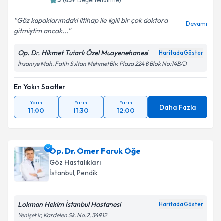
5
(
439
Değerlendirme)
Göz kapaklarımdaki iltihap ile ilgili bir çok doktora
Devamı
gitmiştim ancak...
Op. Dr. Hikmet Tutarlı Özel Muayenehanesi
Haritada Göster
İhsaniye Mah. Fatih Sultan Mehmet Blv. Plaza 224 B Blok No:14B/D
En Yakın Saatler
Yarın
Yarın
Yarın
Daha Fazla
11:00
11:30
12:00
Op. Dr. Ömer Faruk Öğe
Göz Hastalıkları
İstanbul
, Pendik
Lokman Hekim İstanbul Hastanesi
Haritada Göster
Yenişehir, Kardelen Sk. No:2, 34912