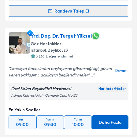
Randevu Talep Et
Randevu Takvimi Talebi
Op. Dr. Ömer Faruk Öğe
için randevu takvimi talebi
Yrd. Doç. Dr. Turgut Yüksel
oluşturun. Size bu uzmandan randevu almanız için bir
Göz Hastalıkları
takvim hazırlandığında e-posta ile bilgilendireceğiz.
İstanbul
, Beylikdüzü
5
(
36
Değerlendirme)
E-posta Adresiniz
Ameliyat öncesinden başlayarak gösterdiği ilgi, güven
Devamı
veren yaklaşımı, açıklayıcı bilgilendirmeleri...
Özel Kolan Beylikdüzü Hastanesi
Kişisel verilerimin işlenmesine ilişkin
Aydınlatma
Haritada Göster
Metni
'ni okudum ve kişisel verilerimin belirtilen
Adnan Kahveci Mah. Osmanlı Cad. No:23
kapsamda işlenmesini kabul ediyorum.
En Yakın Saatler
Takvim Talebini Gönder
Yarın
Yarın
Yarın
Daha Fazla
09:00
09:30
10:00