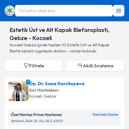
Doktor, klinik ara...
Estetik Üst ve Alt Kapak Blefaroplasti,
Gebze - Kocaeli
Kocaeli
Gebze
içinde toplam
10
Estetik Üst ve Alt Kapak
Blefaroplasti
uygulayan doktor - uzman bulundu
Filtrele
Akıllı Sıralama
Op. Dr. Sona Gorchuyeva
Göz Hastalıkları
Kocaeli
, Gebze
Özel Merkez Prime Hastanesi
Haritada Göster
Yenikent, 2424. Sk. No: 25/2, 41400