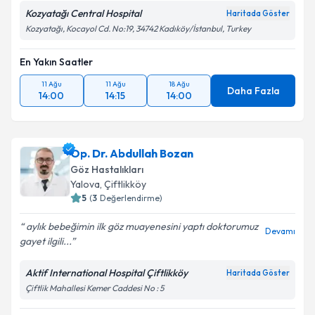
Kozyatağı Central Hospital
Haritada Göster
Kişisel verilerimin işlenmesine ilişkin
Aydınlatma
Kozyatağı, Kocayol Cd. No:19, 34742 Kadıköy/İstanbul, Turkey
Metni
'ni okudum ve kişisel verilerimin belirtilen
kapsamda işlenmesini kabul ediyorum.
En Yakın Saatler
11 Ağu
11 Ağu
18 Ağu
Takvim Talebini Gönder
Daha Fazla
14:00
14:15
14:00
Op. Dr. Abdullah Bozan
Göz Hastalıkları
Yalova
, Çiftlikköy
5
(
3
Değerlendirme)
aylık bebeğimin ilk göz muayenesini yaptı doktorumuz
Devamı
gayet ilgili...
Aktif International Hospital Çiftlikköy
Haritada Göster
Çiftlik Mahallesi Kemer Caddesi No : 5