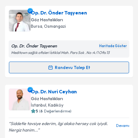
Op. Dr. Önder Taşyenen
Göz Hastalıkları
Bursa
, Osmangazi
Op. Dr. Önder Taşyenen
Haritada Göster
Meditown sağlık ofisleri İstiklal Mah. Pars Sok . No :4 /1 Ofis 13
Randevu Talep Et
Randevu Takvimi Talebi
Op. Dr. Önder Taşyenen
için randevu takvimi talebi
Op. Dr. Nuri Ceyhan
oluşturun. Size bu uzmandan randevu almanız için bir
Göz Hastalıkları
takvim hazırlandığında e-posta ile bilgilendireceğiz.
İstanbul
, Kadıköy
5
(
6
Değerlendirme)
E-posta Adresiniz
Siddetle tavsiye ederim, ilgi alaka hersey cok iyiydi.
Devamı
Nergiz hanim...