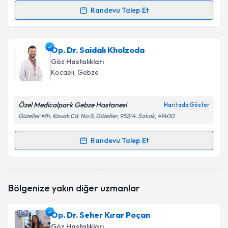
Randevu Talep Et
Randevu Takvimi Talebi
Op. Dr. Sona Gorchuyeva
için randevu takvimi
Op. Dr. Saidalı Kholzoda
talebi oluşturun. Size bu uzmandan randevu almanız
Göz Hastalıkları
için bir takvim hazırlandığında e-posta ile
Kocaeli
, Gebze
bilgilendireceğiz.
E-posta Adresiniz
Özel Medicalpark Gebze Hastanesi
Haritada Göster
Güzeller Mh. Kavak Cd. No:5, Güzeller, 952/4. Sokak, 41400
Randevu Talep Et
Randevu Takvimi Talebi
Kişisel verilerimin işlenmesine ilişkin
Aydınlatma
Metni
'ni okudum ve kişisel verilerimin belirtilen
kapsamda işlenmesini kabul ediyorum.
Op. Dr. Saidalı Kholzoda
için randevu takvimi talebi
Bölgenize yakın diğer uzmanlar
oluşturun. Size bu uzmandan randevu almanız için bir
takvim hazırlandığında e-posta ile bilgilendireceğiz.
Takvim Talebini Gönder
Op. Dr. Seher Kırar Poçan
E-posta Adresiniz
Göz Hastalıkları