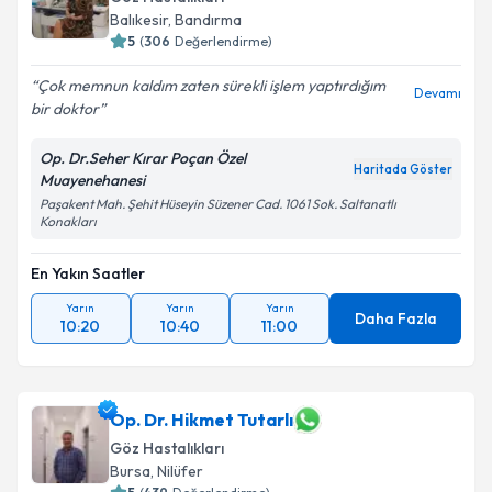
Balıkesir
, Bandırma
5
(
306
Değerlendirme)
Çok memnun kaldım zaten sürekli işlem yaptırdığım
Kişisel verilerimin işlenmesine ilişkin
Aydınlatma
Devamı
bir doktor
Metni
'ni okudum ve kişisel verilerimin belirtilen
kapsamda işlenmesini kabul ediyorum.
Op. Dr.Seher Kırar Poçan Özel
Haritada Göster
Muayenehanesi
Takvim Talebini Gönder
Paşakent Mah. Şehit Hüseyin Süzener Cad. 1061 Sok. Saltanatlı
Konakları
En Yakın Saatler
Yarın
Yarın
Yarın
Daha Fazla
10:20
10:40
11:00
Op. Dr. Hikmet Tutarlı
Göz Hastalıkları
Bursa
, Nilüfer