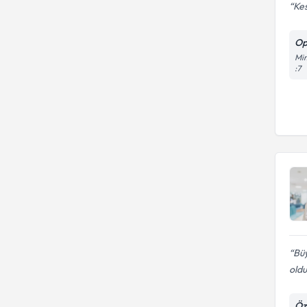
Kes
Op
Mim
:7
Bü
oldu
Öz