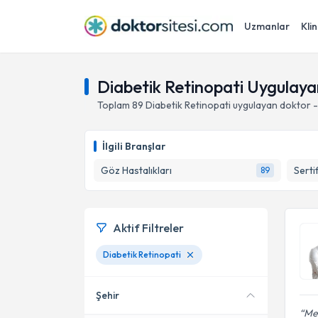
Uzmanlar
Klin
Diabetik Retinopati Uygulay
Toplam
89
Diabetik Retinopati
uygulayan doktor -
İlgili Branşlar
Göz Hastalıkları
Serti
89
Aktif Filtreler
Diabetik Retinopati
Şehir
Meh