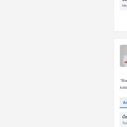
Mim
Bah
kal
A
Öz
Tur