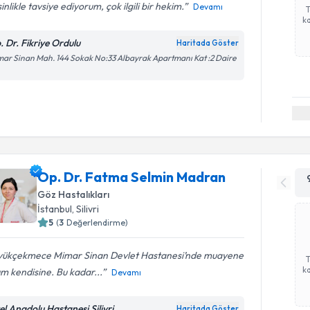
inlikle tavsiye ediyorum, çok ilgili bir hekim.
Devamı
ka
. Dr. Fikriye Ordulu
Haritada Göster
ar Sinan Mah. 144 Sokak No:33 Albayrak Apartmanı Kat :2 Daire
Op. Dr. Fatma Selmin Madran
Göz Hastalıkları
İstanbul
,
Silivri
5
(
3
Değerlendirme)
yükçekmece Mimar Sinan Devlet Hastanesi’nde muayene
ka
m kendisine. Bu kadar...
Devamı
el Anadolu Hastanesi Silivri
Haritada Göster