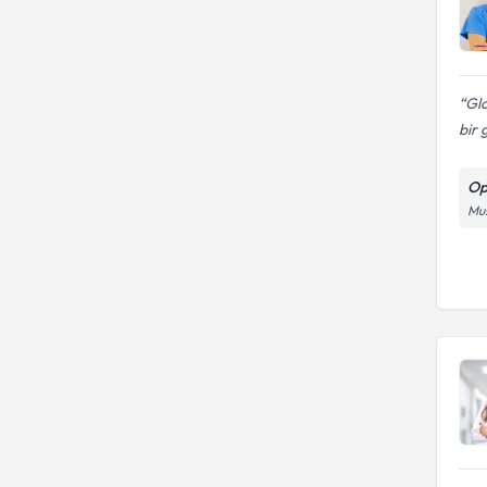
Gl
bir 
Op
Mu