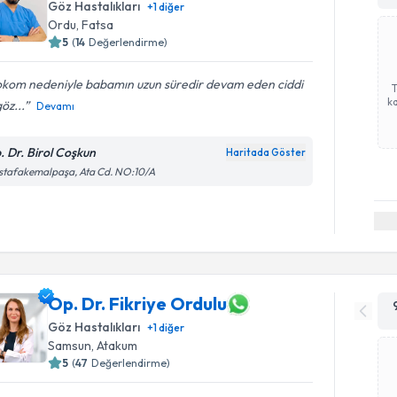
Göz Hastalıkları
+
1
diğer
Ordu
,
Fatsa
5
(
14
Değerlendirme)
okom nedeniyle babamın uzun süredir devam eden ciddi
ka
göz...
Devamı
. Dr. Birol Coşkun
Haritada Göster
stafakemalpaşa, Ata Cd. NO:10/A
Op. Dr. Fikriye Ordulu
Göz Hastalıkları
+
1
diğer
Samsun
,
Atakum
5
(
47
Değerlendirme)