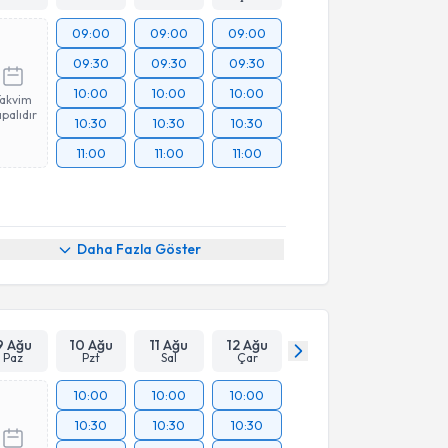
09:00
09:00
09:00
09:30
09:30
09:30
10:00
10:00
10:00
Takvim
palıdır
10:30
10:30
10:30
11:00
11:00
11:00
Daha Fazla Göster
9 Ağu
10 Ağu
11 Ağu
12 Ağu
Paz
Pzt
Sal
Çar
10:00
10:00
10:00
10:30
10:30
10:30