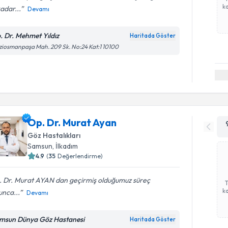
ka
adar...
Devamı
. Dr. Mehmet Yıldız
Haritada Göster
iosmanpaşa Mah. 209 Sk. No:24 Kat:1 10100
Op. Dr. Murat Ayan
Göz Hastalıkları
Samsun
,
İlkadım
4.9
(
35
Değerlendirme)
. Dr. Murat AYAN dan geçirmiş olduğumuz süreç
ka
unca...
Devamı
msun Dünya Göz Hastanesi
Haritada Göster