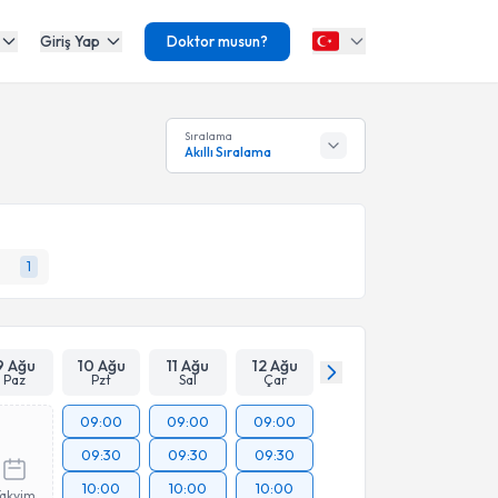
Giriş Yap
Doktor musun?
Sıralama
Akıllı Sıralama
1
9 Ağu
10 Ağu
11 Ağu
12 Ağu
Paz
Pzt
Sal
Çar
09:00
09:00
09:00
09:30
09:30
09:30
10:00
10:00
10:00
Takvim