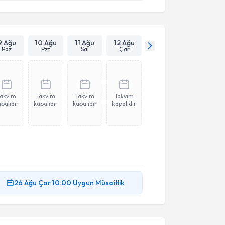
9 Ağu
10 Ağu
11 Ağu
12 Ağu
Paz
Pzt
Sal
Çar
Takvim
Takvim
Takvim
Takvim
palıdır
kapalıdır
kapalıdır
kapalıdır
26 Ağu
Çar
10:00
Uygun Müsaitlik