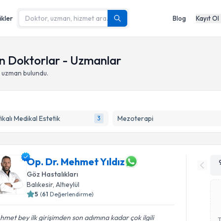
ikler
Blog
Kayıt Ol
an Doktorlar - Uzmanlar
 uzman bulundu.
fikalı Medikal Estetik
Mezoterapi
3
Op. Dr. Mehmet Yıldız
Göz Hastalıkları
Balıkesir
,
Altıeylül
5
(
61
Değerlendirme)
met bey ilk girişimden son adımına kadar çok ilgili