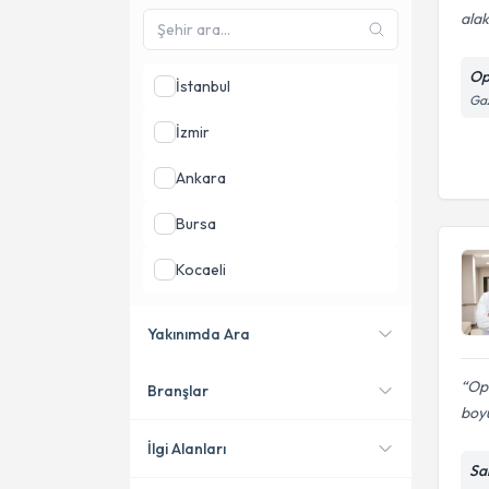
alak
Op
İstanbul
Gaz
İzmir
Ankara
Bursa
Kocaeli
Samsun
Yakınımda Ara
Balıkesir
Op
Branşlar
Konumuma yakın uzmanları
boy
göster
İlgi Alanları
Sa