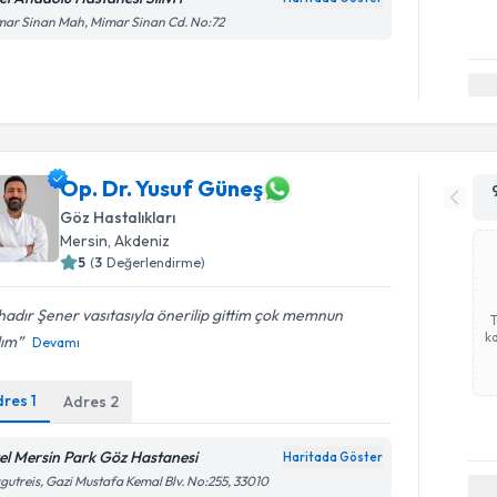
ar Sinan Mah, Mimar Sinan Cd. No:72
Op. Dr. Yusuf Güneş
Göz Hastalıkları
Mersin
,
Akdeniz
5
(
3
Değerlendirme)
adır Şener vasıtasıyla önerilip gittim çok memnun
ka
dım
Devamı
dres
1
Adres
2
el Mersin Park Göz Hastanesi
Haritada Göster
gutreis, Gazi Mustafa Kemal Blv. No:255, 33010