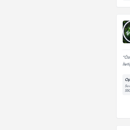
Öz
İlet
Op
Su 
55