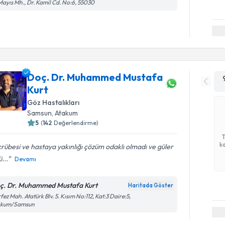
Mayıs Mh., Dr. Kamil Cd. No:6, 55030
Doç. Dr. Muhammed Mustafa
Kurt
Göz Hastalıkları
Samsun
,
Atakum
5
(
142
Değerlendirme)
ka
rübesi ve hastaya yakınlığı çözüm odaklı olmadı ve güler
ü...
Devamı
ç. Dr. Muhammed Mustafa Kurt
Haritada Göster
fez Mah. Atatürk Blv. 5. Kısım No:112, Kat:3 Daire:5,
akum/Samsun