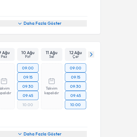
Daha Fazla Göster
9 Ağu
10 Ağu
11 Ağu
12 Ağu
Paz
Pzt
Sal
Çar
09:00
09:00
09:15
09:15
09:30
09:30
Takvim
Takvim
palıdır
kapalıdır
09:45
09:45
10:00
10:00
Daha Fazla Göster