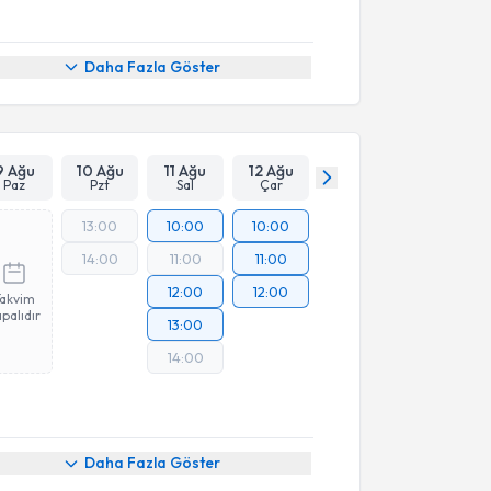
Daha Fazla Göster
9 Ağu
10 Ağu
11 Ağu
12 Ağu
Paz
Pzt
Sal
Çar
13:00
10:00
10:00
14:00
11:00
11:00
12:00
12:00
Takvim
palıdır
13:00
14:00
Daha Fazla Göster