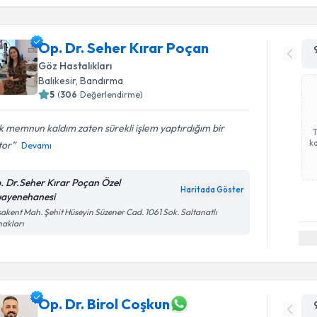
Op. Dr. Seher Kırar Poçan
Göz Hastalıkları
Balıkesir
,
Bandırma
5
(
306
Değerlendirme)
 memnun kaldım zaten sürekli işlem yaptırdığım bir
ka
tor
Devamı
. Dr.Seher Kırar Poçan Özel
Haritada Göster
ayenehanesi
akent Mah. Şehit Hüseyin Süzener Cad. 1061 Sok. Saltanatlı
akları
Op. Dr. Birol Coşkun