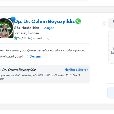
Op. Dr. Özlem Beyazyıldız
Göz Hastalıkları
+
2
diğer
Samsun
,
İlkadım
5
(
68
Değerlendirme)
lem hocama çocuğumu genel kontrol için götürüyorum.
ka
işimi oldukça iyi;...
Devamı
. Dr. Özlem Beyazyıldız
Haritada Göster
apartmanı, Bahçelievler, AbdülHamithak Caddesi Kat:1 No :3,
070