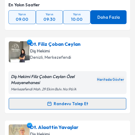
En Yakın Saatler
Yarın
Yarın
Yarın
Daha Fazla
09:00
09:30
10:00
Dt. Filiz Çoban Ceylan
Diş Hekimi
Denizli
, Merkezefendi
Diş Hekimi Filiz Çoban Ceylan Özel
Haritada Göster
Muayenehanesi
Merkezefendi Mah. 29 Ekim Bulv. No:96/A
Randevu Talep Et
Randevu Takvimi Talebi
Dt. Filiz Çoban Ceylan
için randevu takvimi talebi
Dt. Alaattin Yavaşlar
oluşturun. Size bu uzmandan randevu almanız için bir
Diş Hekimi