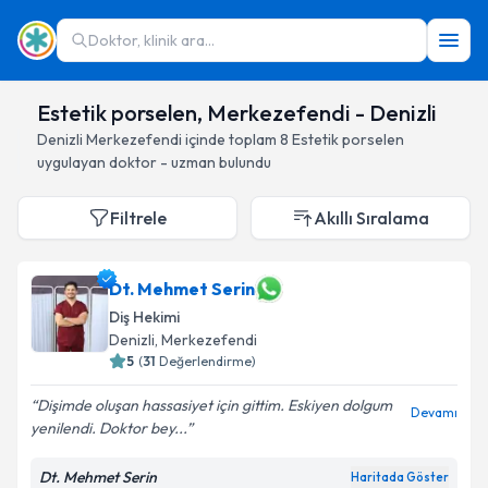
Doktor, klinik ara...
Estetik porselen, Merkezefendi - Denizli
Denizli
Merkezefendi
içinde toplam
8
Estetik porselen
uygulayan doktor - uzman bulundu
Filtrele
Akıllı Sıralama
Dt. Mehmet Serin
Diş Hekimi
Denizli
, Merkezefendi
5
(
31
Değerlendirme)
Dişimde oluşan hassasiyet için gittim. Eskiyen dolgum
Devamı
yenilendi. Doktor bey...
Dt. Mehmet Serin
Haritada Göster