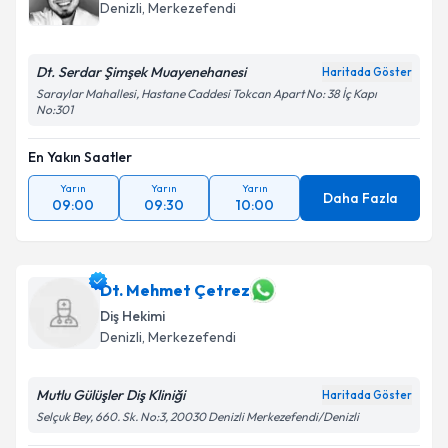
Denizli
, Merkezefendi
Dt. Serdar Şimşek Muayenehanesi
Haritada Göster
Saraylar Mahallesi, Hastane Caddesi Tokcan Apart No: 38 İç Kapı
No:301
En Yakın Saatler
Yarın
Yarın
Yarın
Daha Fazla
09:00
09:30
10:00
Dt. Mehmet Çetrez
Diş Hekimi
Denizli
, Merkezefendi
Mutlu Gülüşler Diş Kliniği
Haritada Göster
Selçuk Bey, 660. Sk. No:3, 20030 Denizli Merkezefendi/Denizli