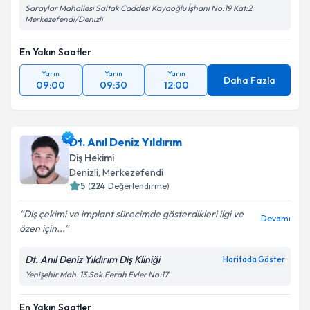
Saraylar Mahallesi Saltak Caddesi Kayaoğlu İşhanı No:19 Kat:2
Merkezefendi/Denizli
En Yakın Saatler
Yarın
Yarın
Yarın
Daha Fazla
09:00
09:30
12:00
Dt. Anıl Deniz Yıldırım
Diş Hekimi
Denizli
, Merkezefendi
5
(
224
Değerlendirme)
Diş çekimi ve implant sürecimde gösterdikleri ilgi ve
Devamı
özen için...
Dt. Anıl Deniz Yıldırım Diş Kliniği
Haritada Göster
Yenişehir Mah. 13.Sok.Ferah Evler No:17
En Yakın Saatler