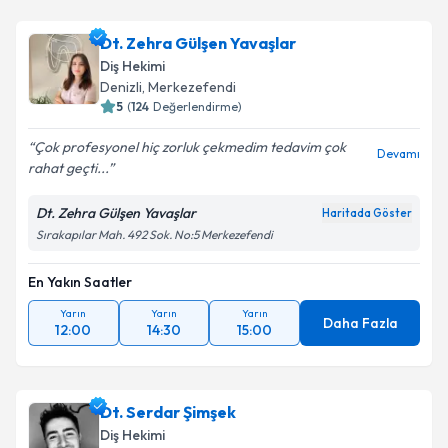
Dt. Zehra Gülşen Yavaşlar
Diş Hekimi
Denizli
, Merkezefendi
5
(
124
Değerlendirme)
Çok profesyonel hiç zorluk çekmedim tedavim çok
Devamı
rahat geçti...
Dt. Zehra Gülşen Yavaşlar
Haritada Göster
Sırakapılar Mah. 492 Sok. No:5 Merkezefendi
En Yakın Saatler
Yarın
Yarın
Yarın
Daha Fazla
12:00
14:30
15:00
Dt. Serdar Şimşek
Diş Hekimi