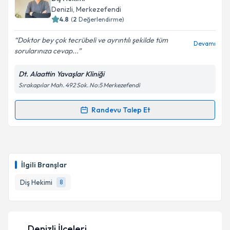
takvim hazırlandığında e-posta ile bilgilendireceğiz.
Denizli
, Merkezefendi
4.8
(
2
Değerlendirme)
E-posta Adresiniz
Doktor bey çok tecrübeli ve ayrıntılı şekilde tüm
Devamı
sorularınıza cevap...
Dt. Alaattin Yavaşlar Kliniği
Kişisel verilerimin işlenmesine ilişkin
Aydınlatma
Sırakapılar Mah. 492 Sok. No:5 Merkezefendi
Metni
'ni okudum ve kişisel verilerimin belirtilen
kapsamda işlenmesini kabul ediyorum.
Randevu Talep Et
Randevu Takvimi Talebi
Takvim Talebini Gönder
Dt. Alaattin Yavaşlar
için randevu takvimi talebi
oluşturun. Size bu uzmandan randevu almanız için bir
İlgili Branşlar
takvim hazırlandığında e-posta ile bilgilendireceğiz.
Diş Hekimi
8
E-posta Adresiniz
Denizli İlçeleri