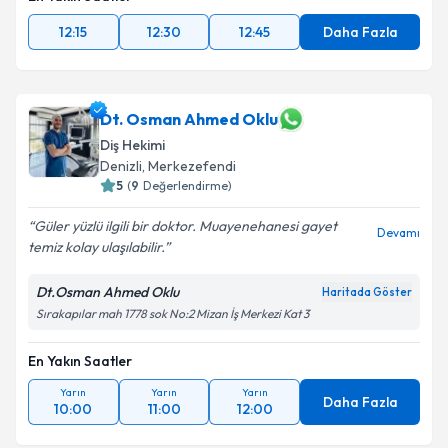
12:15
12:30
12:45
Daha Fazla
Dt. Osman Ahmed Oklu
Diş Hekimi
Denizli
, Merkezefendi
5
(
9
Değerlendirme)
Güler yüzlü ilgili bir doktor. Muayenehanesi gayet
Devamı
temiz kolay ulaşılabilir.
Dt.Osman Ahmed Oklu
Haritada Göster
Sırakapılar mah 1778 sok No:2 Mizan İş Merkezi Kat 3
En Yakın Saatler
Yarın
Yarın
Yarın
Daha Fazla
10:00
11:00
12:00