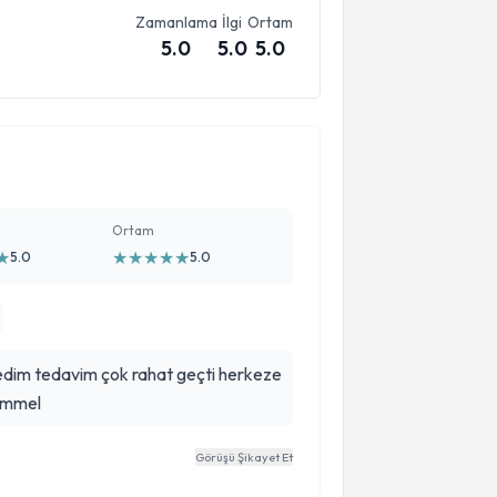
Zamanlama
İlgi
Ortam
5.0
5.0
5.0
Ortam
★
★
★
★
★
★
5.0
5.0
i herkeze
kemmel
Görüşü Şikayet Et