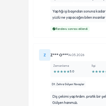
Yaptığı işi başından sonuna kadar ti
yüzlü ne yapacağını bilen insanlar
Randevu sonrası eklendi
Z
Z*** O***
14.05.2026
Zamanlama
İlgi
★
★
★
★
★
★
★
★
★
5.0
Dt. Zehra Gülşen Yavaşlar
Diş çekimi yaptırdım. pratik bir şe
Gülşen hanım🙏