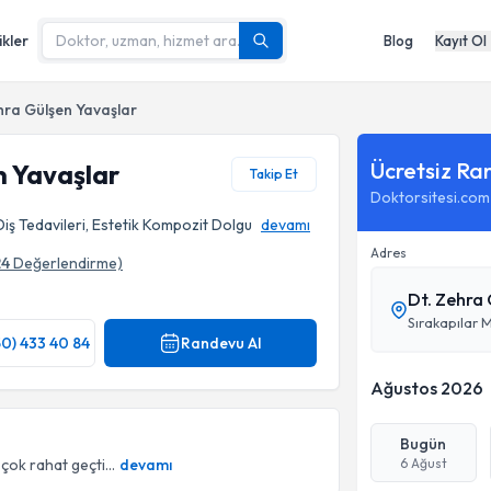
ikler
Blog
Kayıt Ol
hra Gülşen Yavaşlar
Ücretsiz Ra
n Yavaşlar
Takip Et
Doktorsitesi.com
 Diş Tedavileri, Estetik Kompozit Dolgu
devamı
Adres
24
Değerlendirme)
Dt. Zehra 
Sırakapılar 
50) 433 40 84
Randevu Al
Ağustos 2026
Bugün
ok rahat geçti...
devamı
6 Ağust