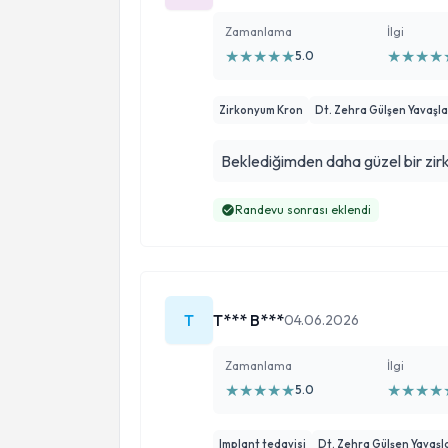
Zamanlama
İlgi
★
★
★
★
★
★
★
★
★
5.0
Zirkonyum Kron
Dt. Zehra Gülşen Yavaşla
Beklediğimden daha güzel bir zi
Randevu sonrası eklendi
T
T*** B***
04.06.2026
Zamanlama
İlgi
★
★
★
★
★
★
★
★
★
5.0
Implant tedavisi
Dt. Zehra Gülşen Yavaşl