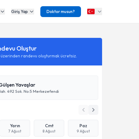
Giriş Yap
Doktor musun?
ndevu Oluştur
 üzerinden randevu oluşturmak ücretsiz.
Gülşen Yavaşlar
Mah. 492 Sok. No:5 Merkezefendi
Yarın
Cmt
Paz
7 Ağust
8 Ağust
9 Ağust