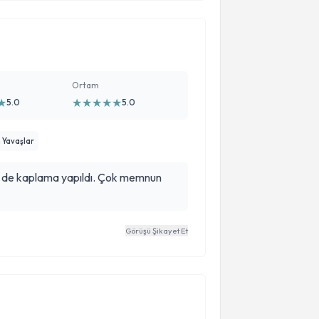
Ortam
★
★
★
★
★
★
5.0
5.0
 Yavaşlar
m de kaplama yapıldı. Çok memnun
Görüşü Şikayet Et