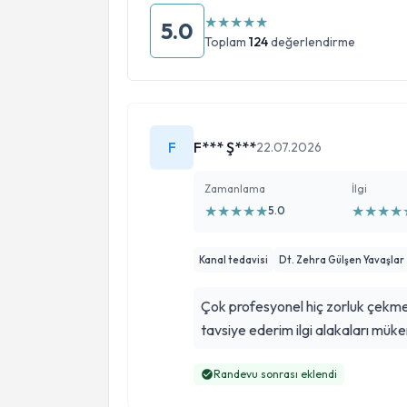
★
★
★
★
★
5.0
Toplam
124
değerlendirme
F
F*** Ş***
22.07.2026
Zamanlama
İlgi
★
★
★
★
★
★
★
★
★
5.0
Kanal tedavisi
Dt. Zehra Gülşen Yavaşlar
Çok profesyonel hiç zorluk çekmedim tedavim çok rahat geçt
tavsiye ederim ilgi alakaları mü
Randevu sonrası eklendi