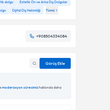
tik dolgu
Estetik Ön ve Arka Diş Dolgular
olgu
Dijital Diş Hekimliği
Tümü
+908504334084
Görüş Ekle
ce
moderasyon sürecimiz
hakkında daha