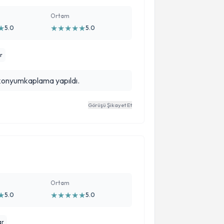
Ortam
★
★
★
★
★
★
5.0
5.0
r
rkonyumkaplama yapıldı.
Görüşü Şikayet Et
Ortam
★
★
★
★
★
★
5.0
5.0
ar