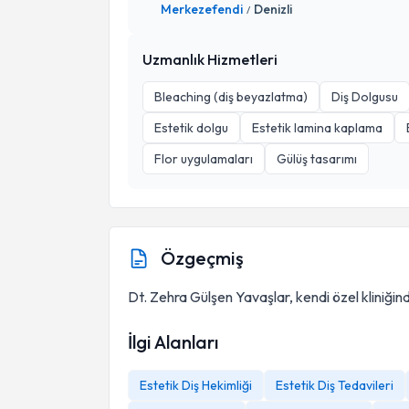
Merkezefendi
Denizli
/
Uzmanlık Hizmetleri
Bleaching (diş beyazlatma)
Diş Dolgusu
Estetik dolgu
Estetik lamina kaplama
Flor uygulamaları
Gülüş tasarımı
Özgeçmiş
Dt. Zehra Gülşen Yavaşlar, kendi özel kliniği
İlgi Alanları
Estetik Diş Hekimliği
Estetik Diş Tedavileri