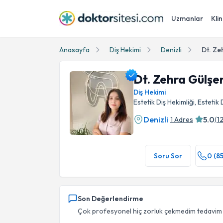
Uzmanlar
Klin
Anasayfa
Diş Hekimi
Denizli
Dt. Ze
Dt. Zehra Gülşe
Diş Hekimi
Estetik Diş Hekimliği, Estetik
Denizli
5.0
1 Adres
(
1
Dt. Zehra Gülşen Yavaşlar Profil Fotoğrafı
Soru Sor
0 (8
Son Değerlendirme
Çok profesyonel hiç zorluk çekmedim tedavim ç