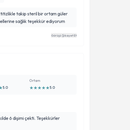
tizlikle takip steril bir ortam güler
 ellerine sağlık teşekkür ediyorum
Görüşü Şikayet Et
Ortam
★
★
★
★
★
★
5.0
5.0
kilde 6 dişimi çekti. Teşekkürler