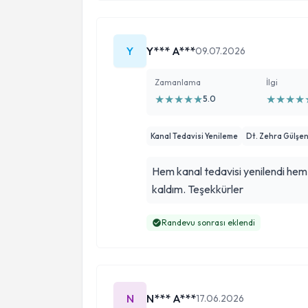
Y
Y*** A***
09.07.2026
Zamanlama
İlgi
★
★
★
★
★
★
★
★
★
5.0
Kanal Tedavisi Yenileme
Dt. Zehra Gülşen
Hem kanal tedavisi yenilendi he
kaldım. Teşekkürler
Randevu sonrası eklendi
N
N*** A***
17.06.2026