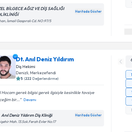
EL BİLGECE AĞIZ VE DİŞ SAĞLIĞI
Haritada Göster
LİKLİNİĞİ
an, İsmail Gaspıralı Cd. NO:97/5
Dt. Anıl Deniz Yıldırım
Diş Hekimi
Denizli
, Merkezefendi
5
(
222
Değerlendirme)
l Hocam gerek bilgisi gerek ilgisiyle kesinlikle tavsiye
eğim bir...
Devamı
 Anıl Deniz Yıldırım Diş Kliniği
Haritada Göster
işehir Mah. 13.Sok.Ferah Evler No:17