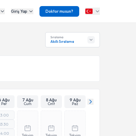
Giriş Yap
Doktor musun?
Sıralama
Akıllı Sıralama
6 Ağu
7 Ağu
8 Ağu
9 Ağu
Per
Cum
Cmt
Paz
13:00
13:30
14:00
Takvim
Takvim
Takvim