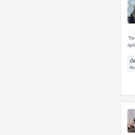
Eşi
ilgili
Öze
Bar