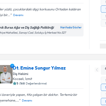
er yüzlü, çocuklardaki dişçi korkusunu Ortadan kaldıran
yi bir...
Devamı
nik Bursa Ağız ve Diş Sağlığı Polikliniği
Haritada Göster
hiye Mahallesi, Sanayi Cad. Solukçu İş Merkezi No:327
Dt. Emine Sungur Yılmaz
Diş Hekimi
Kocaeli
, İzmit
5
(
168
Değerlendirme)
ni özveriyle yapan, titiz çalışan bir doktor. Tertemiz bir
yenehane,...
Devamı