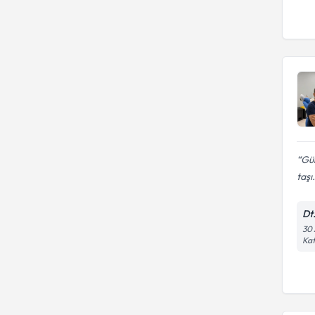
Gül
taşı.
Dt
30 
Kat