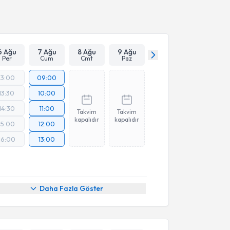
Takvim Talebini Gönder
6 Ağu
7 Ağu
8 Ağu
9 Ağu
Per
Cum
Cmt
Paz
13:00
09:00
13:30
10:00
14:30
11:00
Takvim
Takvim
kapalıdır
kapalıdır
15:00
12:00
16:00
13:00
Daha Fazla Göster