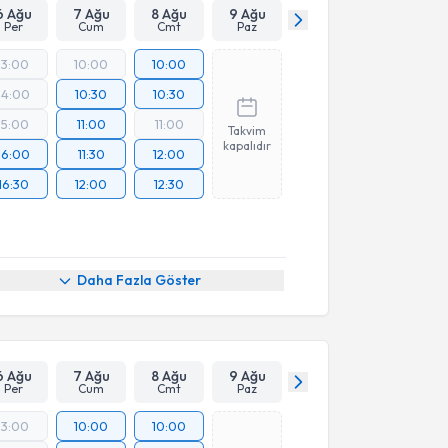
6 Ağu
7 Ağu
8 Ağu
9 Ağu
Per
Cum
Cmt
Paz
13:00
10:00
10:00
14:00
10:30
10:30
15:00
11:00
11:00
Takvim
kapalıdır
16:00
11:30
12:00
16:30
12:00
12:30
Daha Fazla Göster
6 Ağu
7 Ağu
8 Ağu
9 Ağu
Per
Cum
Cmt
Paz
13:00
10:00
10:00