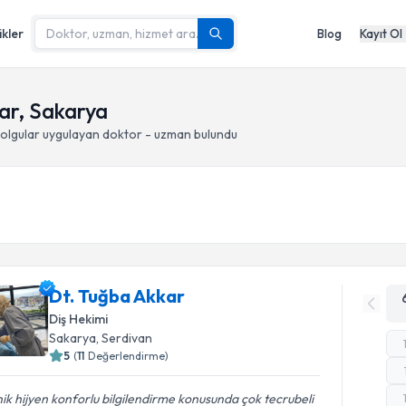
ikler
Blog
Kayıt Ol
lar, Sakarya
olgular
uygulayan doktor - uzman bulundu
Dt. Tuğba Akkar
Diş Hekimi
Sakarya
, Serdivan
5
(
11
Değerlendirme)
nik hijyen konforlu bilgilendirme konusunda çok tecrubeli