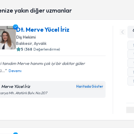
enize yakın diğer uzmanlar
Dt. Merve Yücel İriz
Diş Hekimi
Balıkesir
, Ayvalık
5
(
368
Değerlendirme)
ki tanıdım Merve hanımı çok iyi bir doktor güler
ü...
Devamı
. Merve Yücel İriz
Haritada Göster
arya Mh. Atatürk Bulv. No:207