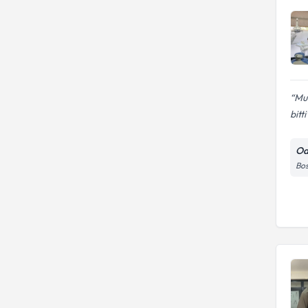
Muh
bitti
Od
Bos