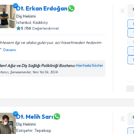
Dt. Erkan Erdoğan
Diş Hekimi
İstanbul
, Kadıköy
5
(
158
Değerlendirme)
tesem ilgi ve alaka guleryuz. aci hissetmeden tedavim
Devamı
ent Ağız ve Diş Sağlığı Polikliniği Bostancı
Haritada Göster
tancı, Şenesenevler, Yeni Yol Sk. 30/A
Dt. Melih Sarı
Diş Hekimi
Eskişehir
, Tepebaşı