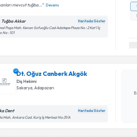
şanları mevcut tuğba...
Devamı
. Tuğba Akkar
Haritada Göster
al Paşa Mah. Kenan Sofuoğlu Cad Adatepe Plaza No : 2 Kat 1 İç
ı No : 101
Randevu T
Dt. Oğuz 
Size bu uzm
Dt. Oğuz Canberk Akgök
hazırlandığ
Diş Hekimi
E-posta Ad
Sakarya
, Adapazarı
B
ka Dent
Haritada Göster
Kişisel
a Mah. Ankara Cad. Kuriş İş Merkezi No:31/A
okudum
işlenm