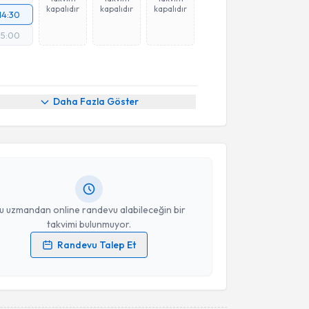
kapalıdır
kapalıdır
kapalıdır
14:30
15:00
akvimi Talebi
Daha Fazla Göster
Canberk Akgök
için randevu takvimi talebi oluşturun.
andan randevu almanız için bir takvim
ında e-posta ile bilgilendireceğiz.
resiniz
u uzmandan online randevu alabileceğin bir
takvimi bulunmuyor.
Randevu Talep Et
 verilerimin işlenmesine ilişkin
Aydınlatma Metni
'ni
 ve kişisel verilerimin belirtilen kapsamda
esini kabul ediyorum.