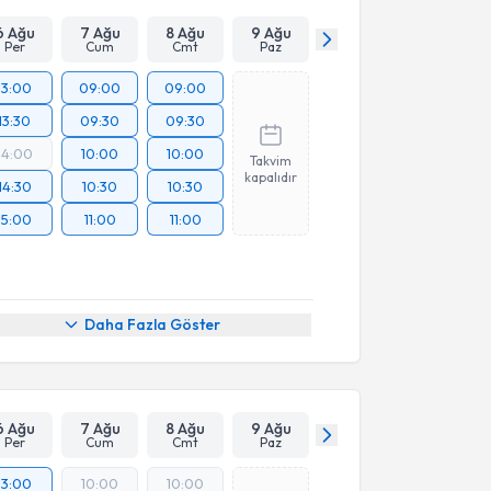
6 Ağu
7 Ağu
8 Ağu
9 Ağu
Per
Cum
Cmt
Paz
13:00
09:00
09:00
13:30
09:30
09:30
14:00
10:00
10:00
Takvim
kapalıdır
14:30
10:30
10:30
15:00
11:00
11:00
Daha Fazla Göster
6 Ağu
7 Ağu
8 Ağu
9 Ağu
Per
Cum
Cmt
Paz
13:00
10:00
10:00