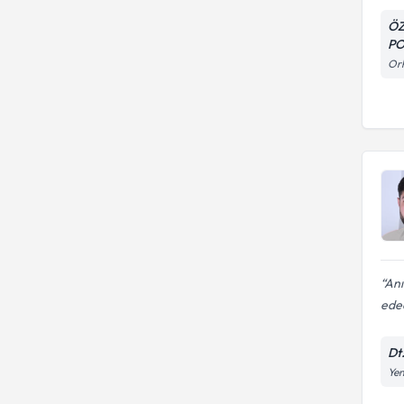
ÖZ
PO
Orh
Anı
edec
Dt.
Yen