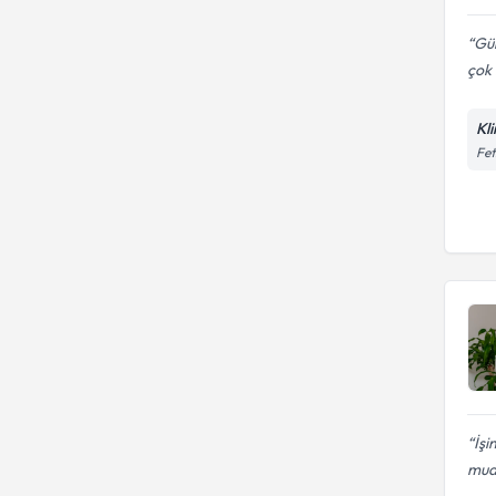
Gül
çok i
Kli
Fet
İşi
mua