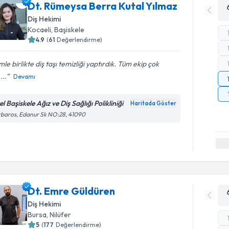
Dt. Rümeysa Berra Kutal Yılmaz
Diş Hekimi
Kocaeli
, Başiskele
4.9
(
61
Değerlendirme)
mle birlikte diş taşı temizliği yaptırdık. Tüm ekip çok
,...
Devamı
l Başiskele Ağız ve Diş Sağlığı Polikliniği
Haritada Göster
baros, Edanur Sk NO:28, 41090
Dt. Emre Güldüren
Diş Hekimi
Bursa
, Nilüfer
5
(
177
Değerlendirme)