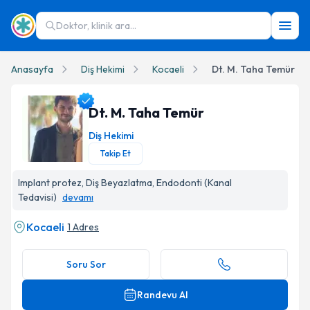
Doktor, klinik ara...
Anasayfa
Diş Hekimi
Kocaeli
Dt. M. Taha Temür
Dt. M. Taha Temür
Diş Hekimi
Takip Et
Dt. M. Taha Temür Profil Fotoğrafı
Implant protez, Diş Beyazlatma, Endodonti (Kanal
Tedavisi)
devamı
Kocaeli
1 Adres
Soru Sor
Randevu Al