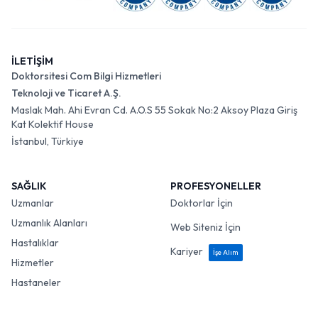
İLETİŞİM
Doktorsitesi Com Bilgi Hizmetleri
Teknoloji ve Ticaret A.Ş.
Maslak Mah. Ahi Evran Cd. A.O.S 55 Sokak No:2 Aksoy Plaza Giriş
Kat Kolektif House
İstanbul, Türkiye
SAĞLIK
PROFESYONELLER
Uzmanlar
Doktorlar İçin
Uzmanlık Alanları
Web Siteniz İçin
Hastalıklar
Kariyer
İşe Alım
Hizmetler
Hastaneler