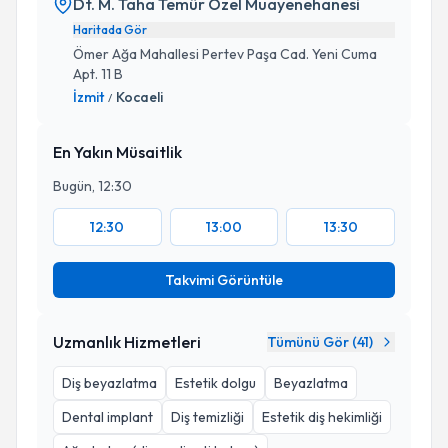
Dt. M. Taha Temür Özel Muayenehanesi
Haritada Gör
Ömer Ağa Mahallesi Pertev Paşa Cad. Yeni Cuma
Apt. 11 B
İzmit
Kocaeli
/
En Yakın Müsaitlik
Bugün, 12:30
12:30
13:00
13:30
Takvimi Görüntüle
Uzmanlık Hizmetleri
Tümünü Gör (
41
)
Diş beyazlatma
Estetik dolgu
Beyazlatma
Dental implant
Diş temizliği
Estetik diş hekimliği