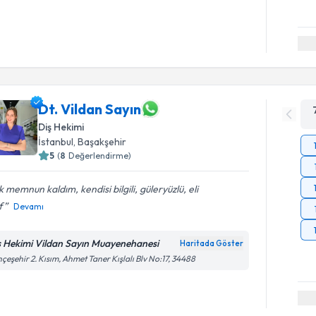
Dt. Vildan Sayın
Diş Hekimi
İstanbul
, Başakşehir
5
(
8
Değerlendirme)
 memnun kaldım, kendisi bilgili, güleryüzlü, eli
f
Devamı
ş Hekimi Vildan Sayın Muayenehanesi
Haritada Göster
çeşehir 2. Kısım, Ahmet Taner Kışlalı Blv No:17, 34488