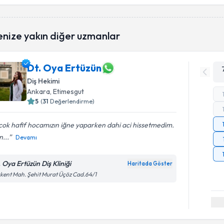
enize yakın diğer uzmanlar
Dt. Oya Ertüzün
Diş Hekimi
Ankara
, Etimesgut
5
(
31
Değerlendirme)
 cok hafif hocamızın iğne yaparken dahi aci hissetmedim.
n...
Devamı
. Oya Ertüzün Diş Kliniği
Haritada Göster
kent Mah. Şehit Murat Üçöz Cad.64/1