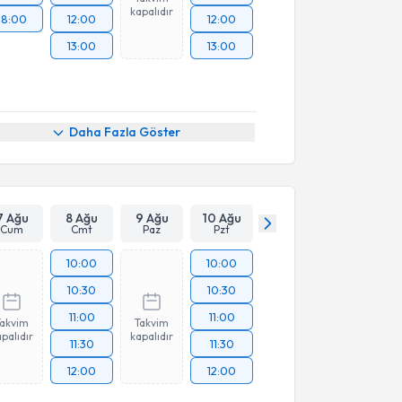
kapalıdır
18:00
12:00
12:00
13:00
13:00
Daha Fazla Göster
7 Ağu
8 Ağu
9 Ağu
10 Ağu
Cum
Cmt
Paz
Pzt
10:00
10:00
10:30
10:30
11:00
11:00
Takvim
Takvim
palıdır
kapalıdır
11:30
11:30
12:00
12:00