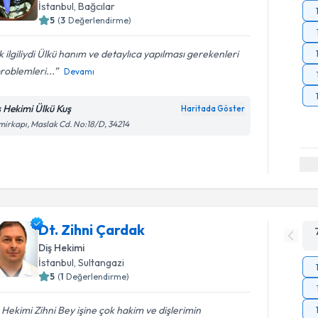
İstanbul
, Bağcılar
5
(
3
Değerlendirme)
 ilgiliydi Ülkü hanım ve detaylıca yapılması gerekenleri
roblemleri...
Devamı
ş Hekimi Ülkü Kuş
Haritada Göster
irkapı, Maslak Cd. No:18/D, 34214
Dt. Zihni Çardak
Diş Hekimi
İstanbul
, Sultangazi
5
(
1
Değerlendirme)
 Hekimi Zihni Bey işine çok hakim ve dişlerimin