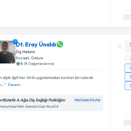
Dt. Eray Ünaldı
Diş Hekimi
Kocaeli
, Gebze
5
(
9
Değerlendirme)
 dişle ilgili her türlü uygulamadan korkan biri olarak
...
Devamı
tEstetik A Ağız Diş Sağlığı Polikliğini
Haritada Göster
anyılmaz Mah. İstanbul Cad. No:62 A