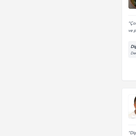
Çok
ve p
Di
Dem
Diş