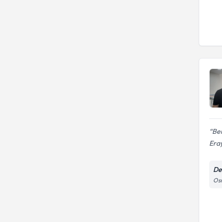
Ben
Eray
Den
Osm