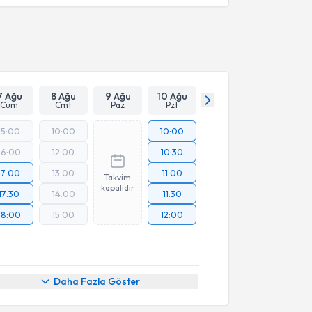
7 Ağu
8 Ağu
9 Ağu
10 Ağu
Cum
Cmt
Paz
Pzt
15:00
10:00
10:00
16:00
12:00
10:30
17:00
13:00
11:00
Takvim
kapalıdır
17:30
14:00
11:30
18:00
15:00
12:00
Daha Fazla Göster