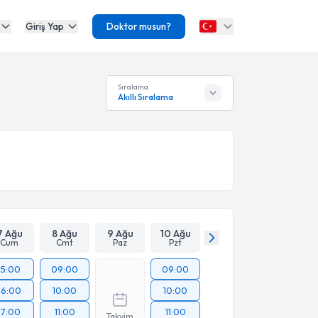
Giriş Yap
Doktor musun?
Sıralama
Akıllı Sıralama
7 Ağu
8 Ağu
9 Ağu
10 Ağu
Cum
Cmt
Paz
Pzt
15:00
09:00
09:00
16:00
10:00
10:00
17:00
11:00
11:00
Takvim