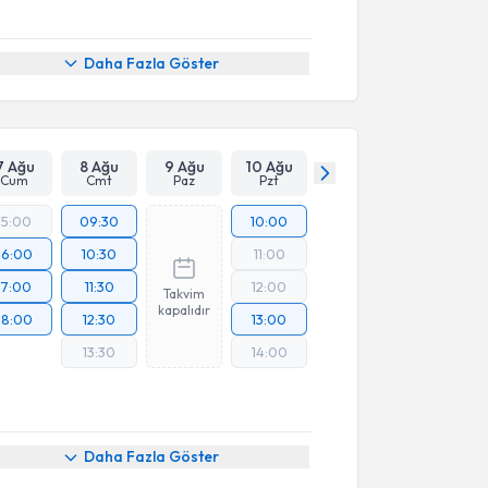
Daha Fazla Göster
7 Ağu
8 Ağu
9 Ağu
10 Ağu
Cum
Cmt
Paz
Pzt
15:00
09:30
10:00
16:00
10:30
11:00
17:00
11:30
12:00
Takvim
kapalıdır
18:00
12:30
13:00
13:30
14:00
Daha Fazla Göster