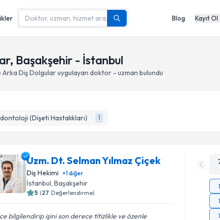
ikler
Blog
Kayıt Ol
ar, Başakşehir - İstanbul
e Arka Diş Dolgular
uygulayan doktor - uzman bulundu
dontoloji (Dişeti Hastalıkları)
1
Uzm. Dt. Selman Yılmaz Çiçek
Diş Hekimi
+
1
diğer
İstanbul
, Başakşehir
5
(
27
Değerlendirme)
e bilgilendirip işini son derece titizlikle ve özenle