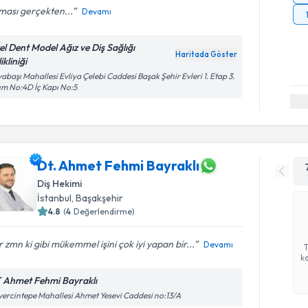
ması gerçekten...
Devamı
el Dent Model Ağız ve Diş Sağlığı
Haritada Göster
ikliniği
abaşı Mahallesi Evliya Çelebi Caddesi Başak Şehir Evleri 1. Etap 3.
ım No:4D İç Kapı No:5
Dt. Ahmet Fehmi Bayraklı
Diş Hekimi
İstanbul
, Başakşehir
4.8
(
4
Değerlendirme)
 zmn ki gibi mükemmel işini çok iyi yapan bir...
Devamı
ka
 Ahmet Fehmi Bayraklı
ercintepe Mahallesi Ahmet Yesevi Caddesi no:13/A