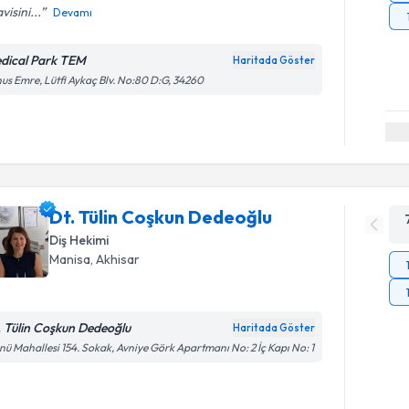
visini...
Devamı
dical Park TEM
Haritada Göster
us Emre, Lütfi Aykaç Blv. No:80 D:G, 34260
Dt. Tülin Coşkun Dedeoğlu
Diş Hekimi
Manisa
, Akhisar
. Tülin Coşkun Dedeoğlu
Haritada Göster
nü Mahallesi 154. Sokak, Avniye Görk Apartmanı No: 2 İç Kapı No: 1