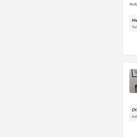
teda
Me
Yun
Dt
İnö