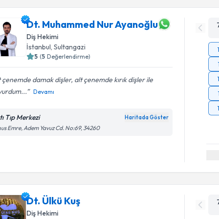
Dt. Muhammed Nur Ayanoğlu
Diş Hekimi
İstanbul
, Sultangazi
5
(
5
Değerlendirme)
 çenemde damak dişler, alt çenemde kırık dişler ile
vurdum...
Devamı
tı Tıp Merkezi
Haritada Göster
us Emre, Adem Yavuz Cd. No:69, 34260
Dt. Ülkü Kuş
Diş Hekimi