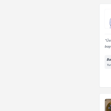
Üst
baş
Ba
Yun