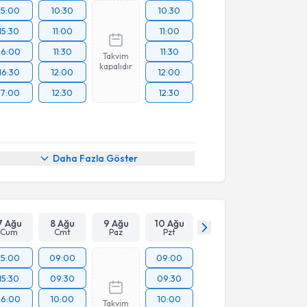
15:00
10:30
10:30
15:30
11:00
11:00
16:00
11:30
11:30
Takvim
kapalıdır
16:30
12:00
12:00
17:00
12:30
12:30
Daha Fazla Göster
7 Ağu
8 Ağu
9 Ağu
10 Ağu
Cum
Cmt
Paz
Pzt
15:00
09:00
09:00
15:30
09:30
09:30
16:00
10:00
10:00
Takvim