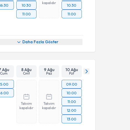
kapalıdır
16:30
10:30
10:30
11:00
11:00
Daha Fazla Göster
7 Ağu
8 Ağu
9 Ağu
10 Ağu
Cum
Cmt
Paz
Pzt
15:00
09:00
16:00
10:00
11:00
Takvim
Takvim
kapalıdır
kapalıdır
12:00
13:00