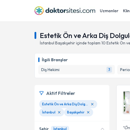
Uzmanlar
Klin
Estetik Ön ve Arka Diş Dolgul
İstanbul
Başakşehir
içinde toplam
10
Estetik Ön v
İlgili Branşlar
Diş Hekimi
Perio
3
Aktif Filtreler
Estetik Ön ve Arka Diş Dolgular
İstanbul
Başakşehir
Önc
Şehir
İstanbul